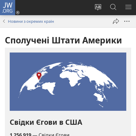
JW.ORG
Увійти
(відкривається
Змінити
Пошук
ПО
у
мову
на
М
Новини з окремих країн
новому
сайту
сайті
вікні)
JW.ORG
Сполучені Штати Америки
Свідки Єгови в США
1 256 919
— Свідки Єгови