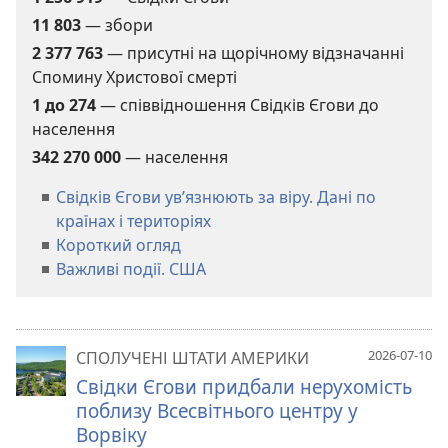
11 803
— збори
2 377 763
— присутні на щорічному відзначанні
Спомину Христової смерті
1 до
274
— співвідношення Свідків Єгови до
населення
342 270 000
— населення
Свідків Єгови ув’язнюють за віру. Дані по
країнах і територіях
Короткий огляд
Важливі події. США
2026-07-10
СПОЛУЧЕНІ ШТАТИ АМЕРИКИ
Свідки Єгови придбали нерухомість
поблизу Всесвітнього центру у
Ворвіку