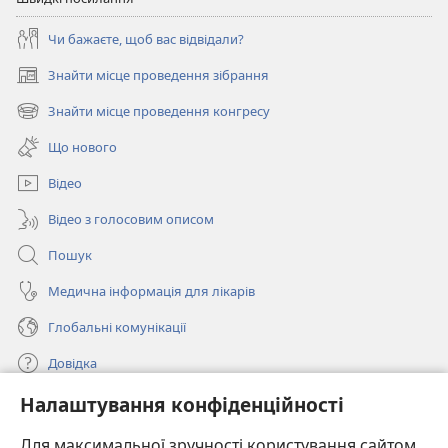
Чи бажаєте, щоб вас відвідали?
Знайти місце проведення зібрання
(відкривається
у
Знайти місце проведення конгресу
(відкривається
новому
у
вікні)
Що нового
новому
вікні)
Відео
Відео з голосовим описом
Пошук
Медична інформація для лікарів
Глобальні комунікації
Довідка
Налаштування конфіденційності
Пожертви
(відкривається
у
Для максимальної зручності користування сайтом