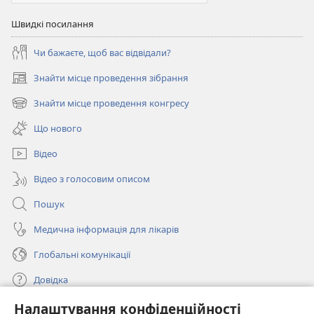
Швидкі посилання
Чи бажаєте, щоб вас відвідали?
Знайти місце проведення зібрання
(відкривається
у
Знайти місце проведення конгресу
(відкривається
новому
у
вікні)
Що нового
новому
вікні)
Відео
Відео з голосовим описом
Пошук
Медична інформація для лікарів
Глобальні комунікації
Довідка
Налаштування конфіденційності