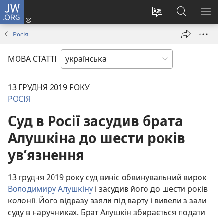
JW.ORG
Увійти
(відкривається
Змінити
Пошук
ПО
у
мову
на
М
Росія
новому
сайту
сайті
вікні)
JW.ORG
МОВА СТАТТІ
13 ГРУДНЯ 2019 РОКУ
РОСІЯ
Суд в Росії засудив брата
Алушкіна до шести років
ув’язнення
13 грудня 2019 року суд виніс обвинувальний вирок
Володимиру Алушкіну
і засудив його до шести років
колонії. Його відразу взяли під варту і вивели з зали
суду в наручниках. Брат Алушкін збирається подати