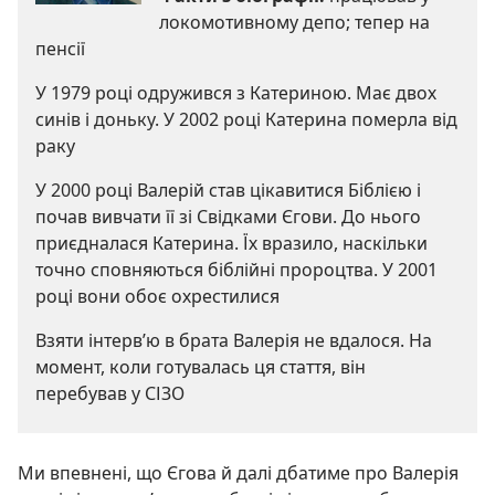
локомотивному депо; тепер на
пенсії
У 1979 році одружився з Катериною. Має двох
синів і доньку. У 2002 році Катерина померла від
раку
У 2000 році Валерій став цікавитися Біблією і
почав вивчати її зі Свідками Єгови. До нього
приєдналася Катерина. Їх вразило, наскільки
точно сповняються біблійні пророцтва. У 2001
році вони обоє охрестилися
Взяти інтерв’ю в брата Валерія не вдалося. На
момент, коли готувалась ця стаття, він
перебував у СІЗО
Ми впевнені, що Єгова й далі дбатиме про Валерія