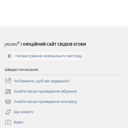
®
JW.ORG
/ ОФІЦІЙНИЙ САЙТ СВІДКІВ ЄГОВИ
Налаштування зовнішнього вигляду
Швидкі посилання
Чи бажаєте, щоб вас відвідали?
Знайти місце проведення зібрання
(відкривається
у
Знайти місце проведення конгресу
(відкривається
новому
у
вікні)
Що нового
новому
вікні)
Відео