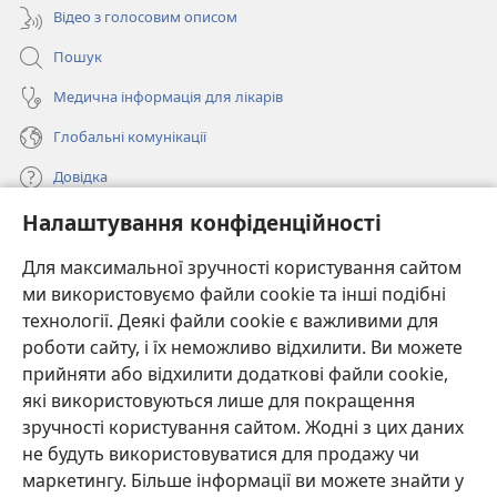
Відео з голосовим описом
Пошук
Медична інформація для лікарів
Глобальні комунікації
Довідка
Налаштування конфіденційності
Пожертви
(відкривається
у
Для максимальної зручності користування сайтом
новому
ми використовуємо файли cookie та інші подібні
ОНЛАЙН-БІБЛІОТЕКА Товариства «Вартова башта»™
(відкривається
вікні)
технології. Деякі файли cookie є важливими для
у
®
JW Hub
роботи сайту, і їх неможливо відхилити. Ви можете
новому
(відкривається
вікні)
прийняти або відхилити додаткові файли cookie,
у
®
JW Library
новому
які використовуються лише для покращення
вікні)
зручності користування сайтом. Жодні з цих даних
Watchtower Library
не будуть використовуватися для продажу чи
маркетингу. Більше інформації ви можете знайти у