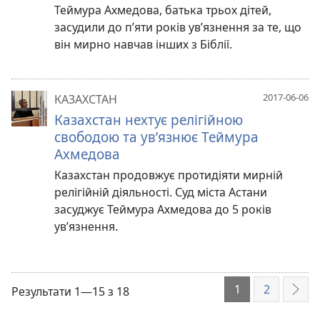
Теймура Ахмедова, батька трьох дітей,
засудили до п’яти років ув’язнення за те, що
він мирно навчав інших з Біблії.
2017-06-06
КАЗАХСТАН
Казахстан нехтує релігійною
свободою та ув’язнює Теймура
Ахмедова
Казахстан продовжує протидіяти мирній
релігійній діяльності. Суд міста Астани
засуджує Теймура Ахмедова до 5 років
ув’язнення.
1
2
Результати 1—15 з 18
Далі