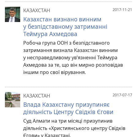
2017-11-21
КАЗАХСТАН
Казахстан визнано винним
у безпідставному затриманні
Теймура Ахмедова
Робоча група ООН з безпідставного
затримання визнала Казахстан винним
у несправедливому ув’язненні Теймура
Ахмедова за те, що він мирно розповідав
іншим про свої вірування.
2017-07-17
КАЗАХСТАН
Влада Казахстану призупиняє
діяльність Центру Свідків Єгови
Суд Алмати на три місяці призупинив
діяльність «Християнського центру Свідків
Єгови» у Казахстані.