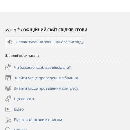
®
JW.ORG
/ ОФІЦІЙНИЙ САЙТ СВІДКІВ ЄГОВИ
Налаштування зовнішнього вигляду
Швидкі посилання
Чи бажаєте, щоб вас відвідали?
Знайти місце проведення зібрання
(відкривається
у
Знайти місце проведення конгресу
(відкривається
новому
у
вікні)
Що нового
новому
вікні)
Відео
Відео з голосовим описом
Пошук