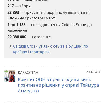
217
— збори
28 893
— присутні на щорічному відзначанні
Спомину Христової смерті
1 до
1 185
— співвідношення Свідків Єгови до
населення
20 388 000
— населення
Свідків Єгови ув’язнюють за віру. Дані по
країнах і територіях
2026-04-30
КАЗАХСТАН
Комітет ООН з прав людини виніс
позитивне рішення у справі Теймура
Ахмедова