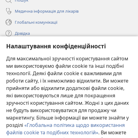
Медична інформація для лікарів
Глобальні комунікації
Довідка
Налаштування конфіденційності
Пожертви
(відкривається
у
Для максимальної зручності користування сайтом
новому
ми використовуємо файли cookie та інші подібні
ОНЛАЙН-БІБЛІОТЕКА Товариства «Вартова башта»™
(відкривається
вікні)
технології. Деякі файли cookie є важливими для
у
®
JW Hub
роботи сайту, і їх неможливо відхилити. Ви можете
новому
(відкривається
вікні)
прийняти або відхилити додаткові файли cookie,
у
®
JW Library
новому
які використовуються лише для покращення
вікні)
зручності користування сайтом. Жодні з цих даних
Watchtower Library
не будуть використовуватися для продажу чи
маркетингу. Більше інформації ви можете знайти у
розділі
«Глобальна політика щодо використання
файлів cookie та подібних технологій»
. Ви можете