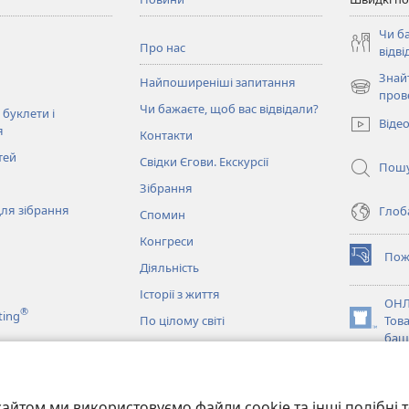
Чи б
Про нас
відві
Знай
Найпоширеніші запитання
(відкрива
пров
Чи бажаєте, щоб вас відвідали?
у
 буклети і
Віде
новому
я
Контакти
вікні)
тей
Свідки Єгови. Екскурсії
Пош
Зібрання
ля зібрання
Глоба
Спомин
Конгреси
Пож
(відкрива
Діяльність
у
Історії з життя
новому
ОНЛ
®
ting
вікні)
По цілому світі
Тов
(відкрива
баш
у
новому
JW L
вікні)
и
айтом ми використовуємо файли cookie та інші подібні т