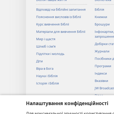
Відповіді на біблійні запитання
Біблія
Пояснення висловів із Біблії
Книжки
Курс вивчення Біблії
Брошури
Матеріали для вивчення Біблії
Інфокартки,
запрошенн
Мир і щастя
Добірки ста
Шлюб і сім’я
Журнали
Підлітки і молодь
Посібники д
Діти
Програми
Віра в Бога
Індекси
Наука і Біблія
Вказівки
Історія і Біблія
JW Broadcas
Відео
Налаштування конфіденційності
Музика
Аудіовистав
Для максимальної зручності користування с