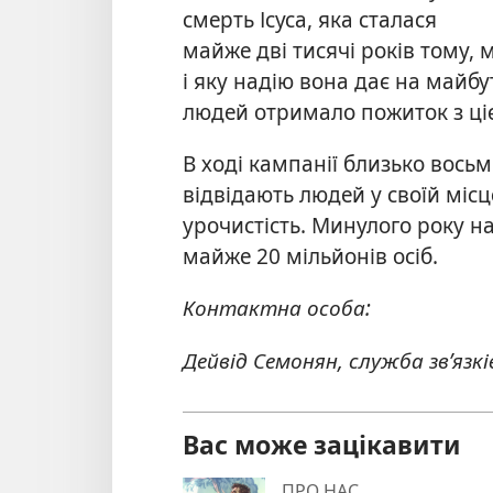
смерть Ісуса, яка сталася
майже дві тисячі років тому,
і яку надію вона дає на майб
людей отримало пожиток з ціє
В ході кампанії близько восьм
відвідають людей у своїй місц
урочистість. Минулого року 
майже 20 мільйонів осіб.
Контактна особа:
Дейвід Семонян, служба зв’язкі
Вас може зацікавити
ПРО НАС