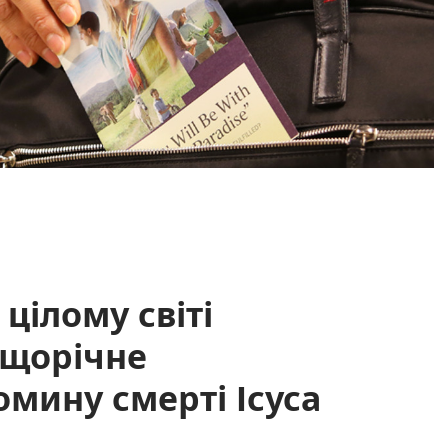
 цілому світі
 щорічне
омину смерті Ісуса