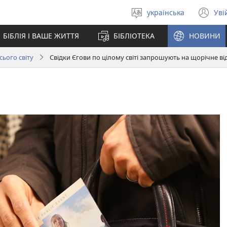
українська
Уві
Вибрати
(в
мову
у
БІБЛІЯ І ВАШЕ ЖИТТЯ
БІБЛІОТЕКА
НОВИНИ
но
вік
сього світу