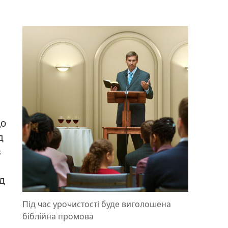
що
д
в
ід
Під час урочистості буде виголошена
біблійна промова