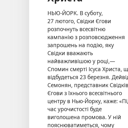
НЬЮ-ЙОРК. В суботу,
27 лютого, Свідки Єгови
розпочнуть всесвітню
кампанію з розповсюдження
запрошень на подію, яку
Свідки вважають
найважливішою у році,—
Спомин смерті Ісуса Христа, 
відбудеться 23 березня. Дейві
Семонян, представник Свідкі
Єгови з їхнього всесвітнього
центру в Нью-Йорку, каже: «П
час урочистості буде
виголошена промова. У ній
пояснюватиметься, чому