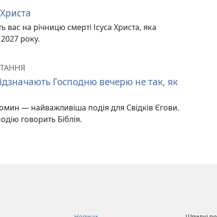
 Христа
 вас на річницю смерті Ісуса Христа, яка
2027 року.
ТАННЯ
ідзначають Господню вечерю не так, як
омин — найважливіша подія для Свідків Єгови.
одію говорить Біблія.
Новини
Швидкі п