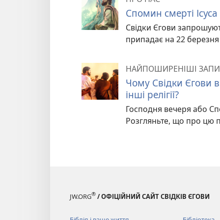
Спомин смерті Ісуса
Свідки Єгови запрошують
припадає на 22 березня 
НАЙПОШИРЕНІШІ ЗАПИ
Чому Свідки Єгови в
інші релігії?
Господня вечеря або Сп
Розгляньте, що про цю п
®
JW.ORG
/ ОФІЦІЙНИЙ САЙТ СВІДКІВ ЄГОВИ
Біблія і ваше життя
Бібліотека