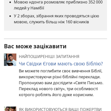
Мовою ндонга розмовляє приблизно 352 000
людей у Намібії
У 2 зборах, зібрання яких проводяться цією
мовою, служить більш ніж 160 вісників
Вас може зацікавити
НАЙПОШИРЕНІШІ ЗАПИТАННЯ
Чи Свідки Єгови мають свою Біблію?
Ви можете поглибити своє вивчення Біблії,
використовуючи різні біблійні переклади.
Пропонуємо вам дослідити «Святе Письмо.
Переклад нового світу», три особливості
котрого роблять його дуже корисним.
ЯК ВИКОРИСТОВУЮТЬСЯ ВАШІ ПОЖЕРТВИ