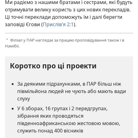
Ми радіємо з нашими братами і сестрами, які будуть
отримувати велику користь з цих нових перекладів.
Ці точні переклади допоможуть їм і далі берегти
заповіді Єгови (
Прислів’я 2:1
).
Філіал у ПАР наглядає за працею проповідування також і в
a
Намібії.
Коротко про ці проекти
За деякими підрахунками, в ПАР більш ніж
півмільйона людей не чують або мають вади
слуху
У 6 зборах, 16 групах і 2 передгрупах,
зібрання яких проводяться
південноафриканською жестовою мовою,
служить понад 400 вісників