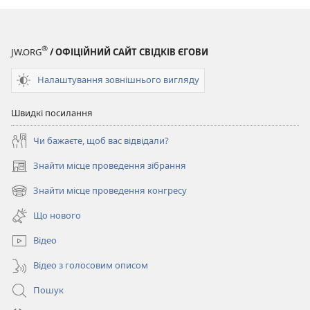
®
JW.ORG
/ ОФІЦІЙНИЙ САЙТ СВІДКІВ ЄГОВИ
Налаштування зовнішнього вигляду
Швидкі посилання
Чи бажаєте, щоб вас відвідали?
Знайти місце проведення зібрання
(відкривається
у
Знайти місце проведення конгресу
(відкривається
новому
у
вікні)
Що нового
новому
вікні)
Відео
Відео з голосовим описом
Пошук