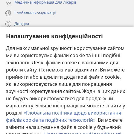
Медична інформація для лікарів
Глобальні комунікації
Довідка
Налаштування конфіденційності
Пожертви
(відкривається
у
Для максимальної зручності користування сайтом
новому
ми використовуємо файли cookie та інші подібні
ОНЛАЙН-БІБЛІОТЕКА Товариства «Вартова башта»™
(відкривається
вікні)
технології. Деякі файли cookie є важливими для
у
®
JW Hub
роботи сайту, і їх неможливо відхилити. Ви можете
новому
(відкривається
вікні)
прийняти або відхилити додаткові файли cookie,
у
®
JW Library
новому
які використовуються лише для покращення
вікні)
зручності користування сайтом. Жодні з цих даних
Watchtower Library
не будуть використовуватися для продажу чи
маркетингу. Більше інформації ви можете знайти у
розділі
«Глобальна політика щодо використання
файлів cookie та подібних технологій»
. Ви можете
Copyright
© 2026 Watch Tower Bible and Tract Society of Pennsylvania.
змінити налаштування файлів cookie у будь-який
УМОВИ ВИКОРИСТАННЯ
|
ПОЛІТИКА КОНФІДЕНЦІЙНОСТІ
|