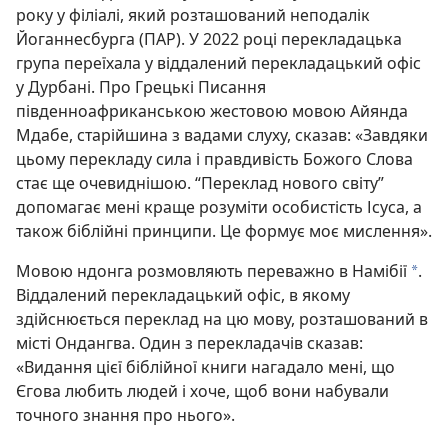
року у філіалі, який розташований неподалік
Йоганнесбурга (ПАР). У 2022 році перекладацька
група переїхала у віддалений перекладацький офіс
у Дурбані. Про Грецькі Писання
південноафриканською жестовою мовою Айянда
Мдабе, старійшина з вадами слуху, сказав: «Завдяки
цьому перекладу сила і правдивість Божого Слова
стає ще очевиднішою. “Переклад нового світу”
допомагає мені краще розуміти особистість Ісуса, а
також біблійні принципи. Це формує моє мислення».
Мовою ндонга розмовляють переважно в Намібії
.
a
Віддалений перекладацький офіс, в якому
здійснюється переклад на цю мову, розташований в
місті Ондангва. Один з перекладачів сказав:
«Видання цієї біблійної книги нагадало мені, що
Єгова любить людей і хоче, щоб вони набували
точного знання про нього».