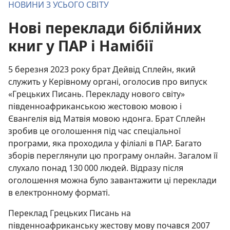
НОВИНИ З УСЬОГО СВІТУ
Нові переклади біблійних
книг у ПАР і Намібії
5 березня 2023 року брат Дейвід Сплейн, який
служить у Керівному органі, оголосив про випуск
«Грецьких Писань. Перекладу нового світу»
південноафриканською жестовою мовою і
Євангелія від Матвія мовою ндонга. Брат Сплейн
зробив це оголошення під час спеціальної
програми, яка проходила у філіалі в ПАР. Багато
зборів переглянули цю програму онлайн. Загалом її
слухало понад 130 000 людей. Відразу після
оголошення можна було завантажити ці переклади
в електронному форматі.
Переклад Грецьких Писань на
південноафриканську жестову мову почався 2007