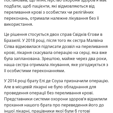
подбати, щоб пацієнти, які відмовляються від
переливання крові з особистих чи релігійних
переконань, отримали належне лікування без її
використання.
Це рішення стосується двох справ Свідків Єгови в
Бразилії. У 2018 році, після того як сестра Малвіна
Сілва відмовилася підписати дозвіл на переливання
крові, лікарня скасувала операцію на серці, яка вже
була запланована. Зрештою, майже через два роки,
наша сестра отримала лікування, яке узгоджується з
її особистими переконаннями.
У 2014 році брату Елі де Соуза призначили операцію.
Але в місцевій лікарні не було обладнання для
проведення операції без переливання крові.
Представники системи охорони здоров’я відхилили
прохання нашого брата про переведення його до
іншої лікарні, працівники якої були б готові