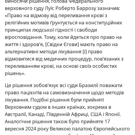
Виносячи рішення, голова Федерального
верховного суду Луїс Роберто Баррозу зазначив:
«Право на відмову від переливання крові з
релігійних мотивів ґрунтується на конституційних
принципах людської гідності і свободи
віросповідання. Тому, коли йдеться про право на
життя і здоров’я, [Свідки Єгови] мають право на
альтернативні методи лікування [і] право
відмовитися від медичних процедур, пов’язаних з
переливанням крові, на основі своїх особистих
рішень».
Це рішення зобов’язує всі суди Бразилії поважати
право пацієнтів на самовизначення щодо методів
лікування. Подібні рішення були прийняті
Верховним судом в інших країнах, зокрема в
Австралії, Канаді, Південній Африці, США і Японії.
Аналогічне рішення також було прийняте 17
вересня 2024 року Великою палатою Європейського