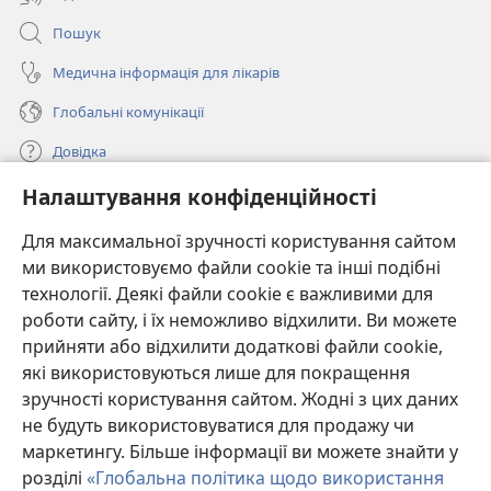
Пошук
Медична інформація для лікарів
Глобальні комунікації
Довідка
Налаштування конфіденційності
Пожертви
(відкривається
у
Для максимальної зручності користування сайтом
новому
ми використовуємо файли cookie та інші подібні
ОНЛАЙН-БІБЛІОТЕКА Товариства «Вартова башта»™
(відкривається
вікні)
технології. Деякі файли cookie є важливими для
у
®
JW Hub
роботи сайту, і їх неможливо відхилити. Ви можете
новому
(відкривається
вікні)
прийняти або відхилити додаткові файли cookie,
у
®
JW Library
новому
які використовуються лише для покращення
вікні)
зручності користування сайтом. Жодні з цих даних
Watchtower Library
не будуть використовуватися для продажу чи
маркетингу. Більше інформації ви можете знайти у
розділі
«Глобальна політика щодо використання