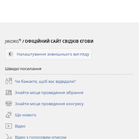
®
JW.ORG
/ ОФІЦІЙНИЙ САЙТ СВІДКІВ ЄГОВИ
Налаштування зовнішнього вигляду
Швидкі посилання
Чи бажаєте, щоб вас відвідали?
Знайти місце проведення зібрання
(відкривається
у
Знайти місце проведення конгресу
(відкривається
новому
у
вікні)
Що нового
новому
вікні)
Відео
Відео з голосовим описом