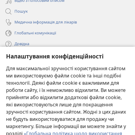
Відео з голосовим описом
Пошук
Медична інформація для лікарів
Глобальні комунікації
Довідка
Налаштування конфіденційності
Пожертви
(відкривається
у
Для максимальної зручності користування сайтом
новому
ми використовуємо файли cookie та інші подібні
ОНЛАЙН-БІБЛІОТЕКА Товариства «Вартова башта»™
(відкривається
вікні)
технології. Деякі файли cookie є важливими для
у
®
JW Hub
роботи сайту, і їх неможливо відхилити. Ви можете
новому
(відкривається
вікні)
прийняти або відхилити додаткові файли cookie,
у
®
JW Library
новому
які використовуються лише для покращення
вікні)
зручності користування сайтом. Жодні з цих даних
Watchtower Library
не будуть використовуватися для продажу чи
маркетингу. Більше інформації ви можете знайти у
розділі
«Глобальна політика щодо використання