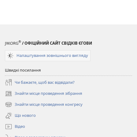
®
JW.ORG
/ ОФІЦІЙНИЙ САЙТ СВІДКІВ ЄГОВИ
Налаштування зовнішнього вигляду
Швидкі посилання
Чи бажаєте, щоб вас відвідали?
Знайти місце проведення зібрання
(відкривається
у
Знайти місце проведення конгресу
(відкривається
новому
у
вікні)
Що нового
новому
вікні)
Відео