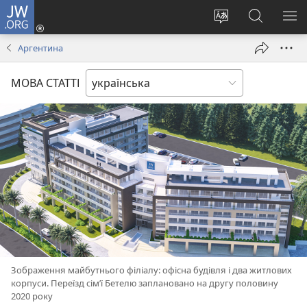
JW.ORG
Увійти
(відкривається
Змінити
Пошук
ПО
у
мову
на
М
Аргентина
новому
сайту
сайті
вікні)
JW.ORG
МОВА СТАТТІ
Зображення майбутнього філіалу: офісна будівля і два житлових
корпуси. Переїзд сім’ї Бетелю заплановано на другу половину
2020 року