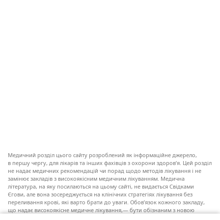
Медичний розділ цього сайту розроблений як інформаційне джерело,
в першу чергу, для лікарів та інших фахівців з охорони здоров’я. Цей розділ
не надає медичних рекомендацій чи порад щодо методів лікування і не
замінює закладів з високоякісним медичним лікуванням. Медична
література, на яку посилаються на цьому сайті, не видається Свідками
Єгови, але вона зосереджується на клінічних стратегіях лікування без
переливання крові, які варто брати до уваги. Обов’язок кожного закладу,
що надає високоякісне медичне лікування,— бути обізнаним з новою
інформацією, обговорювати можливі варіанти лікування і допомагати