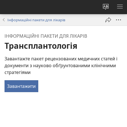
Змінити
ПО
мову
М
Інформаційні пакети для лікарів
сайту
ІНФОРМАЦІЙНІ ПАКЕТИ ДЛЯ ЛІКАРІВ
Трансплантологія
Завантажте пакет рецензованих медичних статей і
документи з науково обґрунтованими клінічними
стратегіями
Завантажити