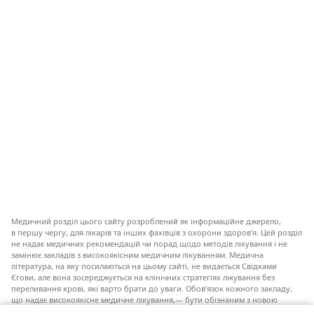
Медичний розділ цього сайту розроблений як інформаційне джерело,
в першу чергу, для лікарів та інших фахівців з охорони здоров’я. Цей розділ
не надає медичних рекомендацій чи порад щодо методів лікування і не
замінює закладів з високоякісним медичним лікуванням. Медична
література, на яку посилаються на цьому сайті, не видається Свідками
Єгови, але вона зосереджується на клінічних стратегіях лікування без
переливання крові, які варто брати до уваги. Обов’язок кожного закладу,
що надає високоякісне медичне лікування,— бути обізнаним з новою
інформацією, обговорювати можливі варіанти лікування і допомагати