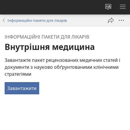
Змінити
ПО
мову
М
Інформаційні пакети для лікарів
сайту
ІНФОРМАЦІЙНІ ПАКЕТИ ДЛЯ ЛІКАРІВ
Внутрішня медицина
Завантажте пакет рецензованих медичних статей і
документи з науково обґрунтованими клінічними
стратегіями
Завантажити