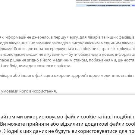
 інформаційне джерело, в першу чергу, для лікарів та інших фахівців 
ів лікування і не замінює закладів з високоякісним медичним лікуван
ідками Єгови, але вона зосереджується на клінічних стратегіях лікуван
є високоякісне медичне лікування,— бути обізнаним з новою інформац
ласні рішення згідно з його медичним станом, побажаннями, цінностями
 і необхідними для кожного пацієнта.
лікаря або іншого фахівця з охорони здоров’я щодо медичних станів т
з умовами його використання.
айтом ми використовуємо файли cookie та інші подібні т
и. Ви можете прийняти або відхилити додаткові файли coo
 Жодні з цих даних не будуть використовуватися для пр