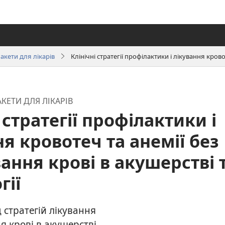
акети для лікарів
КЕТИ ДЛЯ ЛІКАРІВ
 стратегії профілактики і
я кровотеч та анемії без
ання крові в акушерстві 
гії
 стратегій лікування
я крові в акушерстві