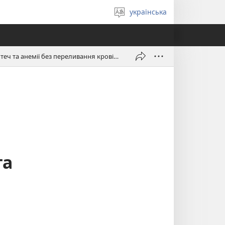
українська
Вибрати
мову
Клінічні стратегії профілактики і лікування кровотеч та анемії без переливання крові в акушерстві та гінекології
та