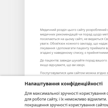
Медичний розділ цього сайту розроблений як
медичних рекомендацій чи порад щодо метод
посилаються на цьому сайті, не видається Св
уваги. Обов’язок кожного закладу, що нада
лікування і допомагати пацієнту приймати в
згадані у наведеному списку, є прийнятними
До пацієнтів: завжди шукайте порад вашого 
якщо відчуваєте, що ви хворі.
Послуговуватися цим сайтом можна згідно 
Налаштування конфіденційності
Для максимальної зручності користування с
Налаштування зовнішнього вигляду
для роботи сайту, і їх неможливо відхилит
покращення зручності користування сайтом.