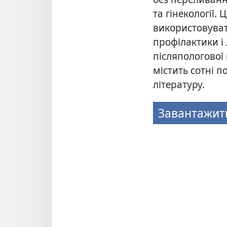
та гінекології.
використовува
профілактики і
післяпологової
містить сотні 
літературу.
Завантажит