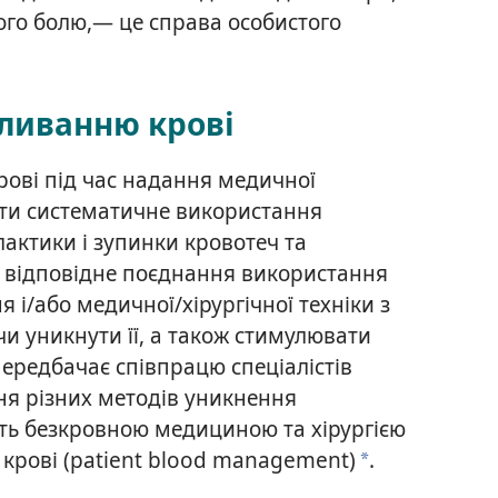
ного болю,— це справа особистого
ливанню крові
ові під час надання медичної
ти систематичне використання
лактики і зупинки кровотеч та
о відповідне поєднання використання
я і/або медичної/хірургічної техніки з
и уникнути її, а також стимулювати
передбачає співпрацю спеціалістів
ня різних методів уникнення
ють безкровною медициною та хірургією
рові (patient blood management)
.
a