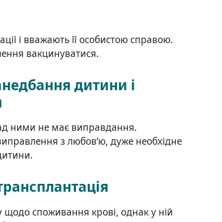
ції і вважають її особистою справою.
шення вакцинуватися.
анедбання дитини і
и
над ними не має виправдання.
виправлення з любов’ю, дуже необхідне
дитини.
трансплантація
у щодо споживання крові, однак у ній