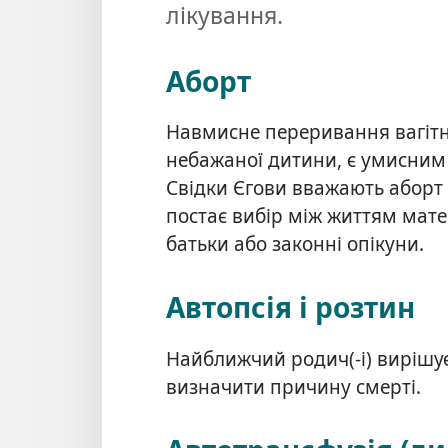
лікування.
Аборт
Навмисне переривання вагітн
небажаної дитини, є умисним
Свідки Єгови вважають аборт
постає вибір між життям мате
батьки або законні опікуни.
Автопсія і розтин
Найближчий родич(-і) вирішує
визначити причину смерті.