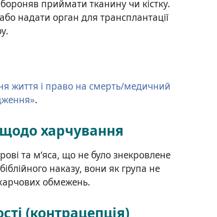
забороняв приймати тканину чи кістку.
або надати орган для трансплантації
у.
я життя і право на смерть/медичний
ядження»
.
я щодо харчування
рові та м’яса, що не було знекровлене
 біблійного наказу, вони як група не
харчових обмежень.
сті (контрацепція)