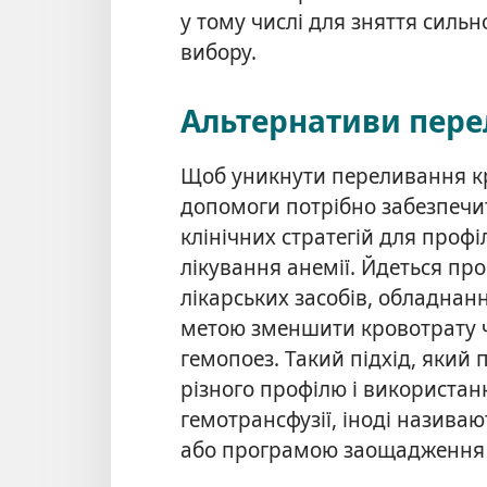
у тому числі для зняття силь
вибору.
Альтернативи пере
Щоб уникнути переливання кр
допомоги потрібно забезпечи
клінічних стратегій для профі
лікування анемії. Йдеться пр
лікарських засобів, обладнанн
метою зменшити кровотрату ч
гемопоез. Такий підхід, який 
різного профілю і використан
гемотрансфузії, іноді назива
або програмою заощадження к