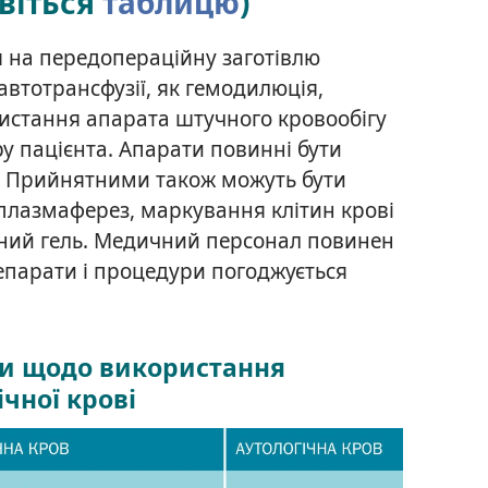
віться
таблицю
)
я на передопераційну заготівлю
автотрансфузії, як гемодилюція,
ористання апарата штучного кровообігу
у пацієнта. Апарати повинні бути
. Прийнятними також можуть бути
 плазмаферез, маркування клітин крові
ний гель. Медичний персонал повинен
епарати і процедури погоджується
ви щодо використання
ічної крові