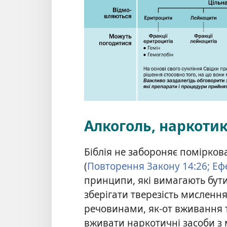
Алкоголь, наркоти
Біблія не забороняє помірков
(
Повторення Закону 14:26;
Ефе
принципи, які вимагають бут
зберігати тверезість мислен
речовинами, як-от вживання 
вживати наркотичні засоби з