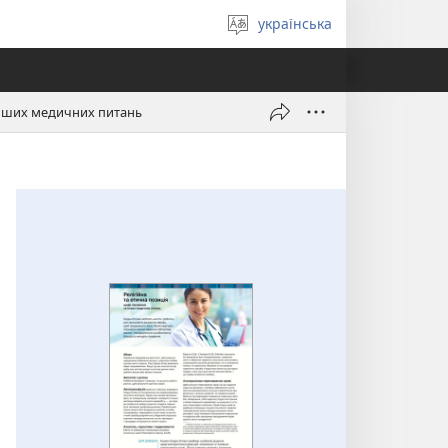
українська
Вибрати
мову
 інших медичних питань