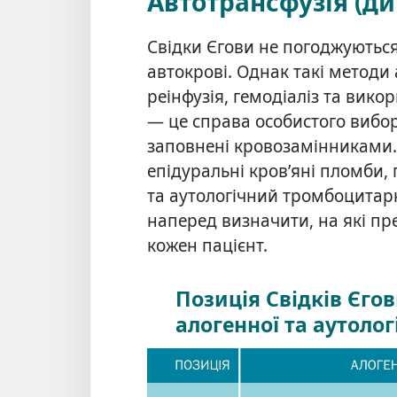
Автотрансфузія (ди
Свідки Єгови не погоджуютьс
автокрові. Однак такі методи 
реінфузія, гемодіаліз та вик
— це справа особистого вибор
заповнені кровозамінниками
епідуральні кров’яні пломби,
та аутологічний тромбоцитар
наперед визначити, на які пр
кожен пацієнт.
Позиція Свідків Єго
алогенної та аутолог