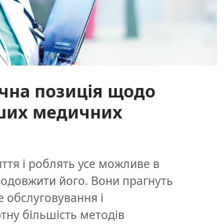
ична позиція щодо
нших медичних
ття і роблять усе можливе в
одовжити його. Вони прагнуть
 обслуговування і
тну більшість методів