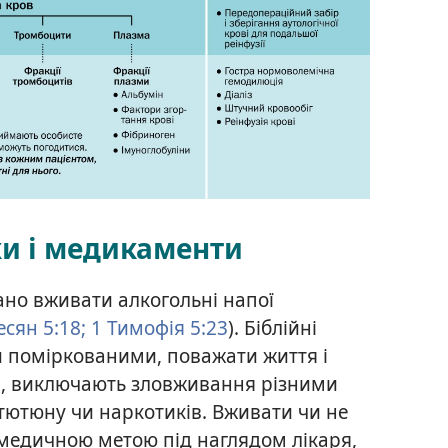
ки і медикаменти
ано вживати алкогольні напої
сян 5:18;
1 Тимофія 5:23
). Біблійні
и поміркованими, поважати життя і
ня, виключають зловживання різними
тютюну чи наркотиків. Вживати чи не
 медичною метою під наглядом лікаря,