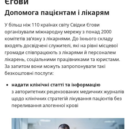
Єгови
Допомога пацієнтам і лікарям
У більш ніж 110 країнах світу Свідки Єгови
організували міжнародну мережу з понад 2000
комітетів зв’язку з лікарнями. До їхнього складу
входять досвідчені служителі, які на рівні місцевої
громади співпрацюють з лікарями й персоналем
лікарень, соціальними працівниками та юристами.
За запитом вони можуть запропонувати такі
безкоштовні послуги:
надати клінічні статті та інформацію
з авторитетних рецензованих медичних журналів
щодо клінічних стратегій лікування пацієнтів без
переливання алогенної крові