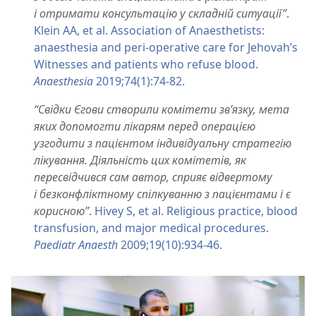
і отримати консультацію у складній ситуації”
.
Klein AA, et al. Association of Anaesthetists:
anaesthesia and peri-operative care for Jehovah’s
Witnesses and patients who refuse blood.
Anaesthesia
2019;74(1):74-82.
“Свідки Єгови створили комітети зв’язку, мета
яких допомогти лікарям перед операцією
узгодити з пацієнтом індивідуальну стратегію
лікування. Діяльність цих комітетів, як
пересвідчився сам автор, сприяє відвертому
і безконфліктному спілкуванню з пацієнтами і є
корисною”
.
Hivey S, et al. Religious practice, blood
transfusion, and major medical procedures.
Paediatr Anaesth
2009;19(10):934-46.