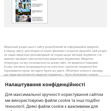
завантаження
публікацій
Комітети
зв’язку
з
лікарнями
для
Свідків
Медичний розділ цього сайту розроблений як інформаційне джерело,
Єгови
в першу чергу, для лікарів та інших фахівців з охорони здоров’я. Цей розділ
не надає медичних рекомендацій чи порад щодо методів лікування і не
замінює закладів з високоякісним медичним лікуванням. Медична
література, на яку посилаються на цьому сайті, не видається Свідками
Єгови, але вона зосереджується на клінічних стратегіях лікування без
переливання крові, які варто брати до уваги. Обов’язок кожного закладу,
що надає високоякісне медичне лікування,— бути обізнаним з новою
інформацією, обговорювати можливі варіанти лікування і допомагати
пацієнту приймати власні рішення згідно з його медичним станом,
Налаштування конфіденційності
побажаннями, цінностями та віруваннями. Не всі медичні стратегії, згадані
у наведеному списку, є прийнятними і необхідними для кожного пацієнта.
Для максимальної зручності користування сайтом
До пацієнтів: завжди шукайте порад вашого лікаря або іншого фахівця
ми використовуємо файли cookie та інші подібні
з охорони здоров’я щодо медичних станів та лікування. Проконсультуйтеся
з лікарем, якщо відчуваєте, що ви хворі.
технології. Деякі файли cookie є важливими для