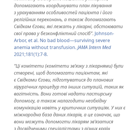
допомагають координувати план лікування
з урахуванням особливостей пацієнта і його
релігійних переконань, а також допомагають
Свідкам Єгови, які лежать у лікарні, обстоювати
свої права у безконфліктний спосіб”
.
Johnson-
Arbor, et al. No bad blood​—surviving severe
anemia without transfusion.
JAMA Intern Med
2021;181(1):7-8.
“Ці комітети (комітети зв’язку з лікарнями) були
створені, щоб допомагати пацієнтам, які
є Свідками Єгови, підготуватися до планових
хірургічних процедур та інших ситуацій, таких як
вагітність. Вони готові надати пастирську
допомогу, а також налагодити необхідну
комунікацію навіть у критичних ситуаціях. У них є
міжнародна база даних лікарів, а це означає, що
вони можуть допомогти лікарям зв’язатися
з досвідченими спеціалістами з різних країн