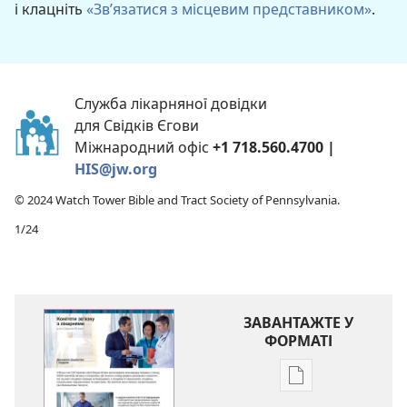
і клацніть
«Зв’язатися з місцевим представником»
.
Служба лікарняної довідки
для Свідків Єгови
Міжнародний офіс
+1 718.560.4700 |
HIS@jw.org
© 2024 Watch Tower Bible and Tract Society of Pennsylvania.
1/24
ЗАВАНТАЖТЕ У
ФОРМАТІ
Параметри