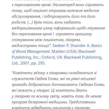
з переливанням крові. Насамперед вони сприяють
тому, щоб пацієнт отримав належне медичне
обслуговування, і підтримують його та його
родичів. (...) Крім того, вони надають
медпрацівникам цінну інформацію щодо лікування
без переливання крові і
сприяють кращому
спілкуванню між пацієнтом, лікарем,
медсестрами тощо”
.
Seeber P, Shander A.
Basics
of Blood Management.
Malden (USA): Blackwell
Publishing, Inc.; Oxford, UK: Blackwell Publishing,
Ltd., 2007, pp. 295.
“Комітети зв’язку з лікарнями складаються зі
служителів-Свідків Єгови, які на рівні місцевої
громади добровільно допомагають Свідкам Єгови,
які лежать у лікарні. Ці комітети діють
у лікарнях по всьому світу, навіть там, де немає
програм безкровної медицини. Представники
комітету відвідують пацієнтів у лікарнях,