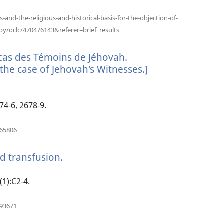
вікні)
s-and-the-religious-and-historical-basis-for-the-objection-of-
(відкривається
py/oclc/470476143&referer=brief_results
у
новому
 cas des Témoins de Jéhovah.
вікні)
he case of Jehovah's Witnesses.]
74-6, 2678-9.
(відкривається
265806
у
новому
od transfusion.
(відкривається
вікні)
у
новому
(1):C2-4.
вікні)
(відкривається
593671
у
новому