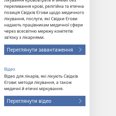
лікування крововтрати й анемії без
переливання крові, релігійна та етична
позиція Свідків Єгови щодо медичного
лікування, послуги, які Свідки Єгови
надають працівникам медичної сфери
через всесвітню мережу комітетів
зв’язку з лікарнями.
Переглянути завантаження
Відео
Відео для лікарів, які лікують Свідків
Єгови: методи лікування, а також
медичні й етичні міркування.
Переглянути відео