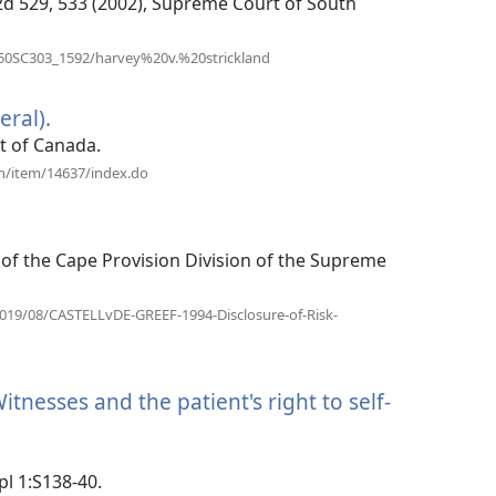
E. 2d 529, 533 (2002), Supreme Court of South
(відкривається
350SC303_1592/harvey%20v.%20strickland
у
новому
eral).
(відкривається
вікні)
у
t of Canada.
новому
(відкривається
en/item/14637/index.do
у
вікні)
новому
ься
вікні)
ch of the Cape Provision Division of the Supreme
2019/08/CASTELLvDE-GREEF-1994-Disclosure-of-Risk-
itnesses and the patient's right to self-
pl 1:S138-40.