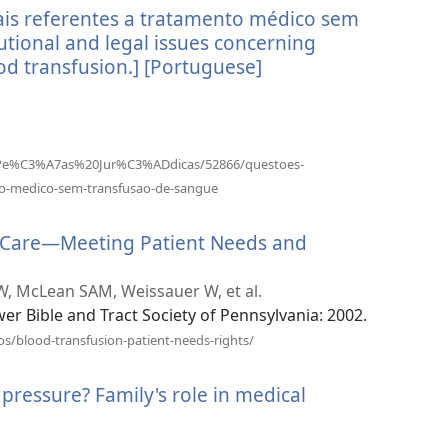
gais referentes a tratamento médico sem
вікні)
utional and legal issues concerning
d transfusion.] [Portuguese]
(відкривається
у
новому
вікні)
ta/Pe%C3%A7as%20Jur%C3%ADdicas/52866/questoes-
(відкривається
nto-medico-sem-transfusao-de-sangue
у
новому
h Care—Meeting Patient Needs and
вікні)
W, McLean SAM, Weissauer W, et al.
wer Bible and Tract Society of Pennsylvania: 2002.
(відкривається
os/blood-transfusion-patient-needs-rights/
у
новому
ressure? Family's role in medical
вікні)
ся