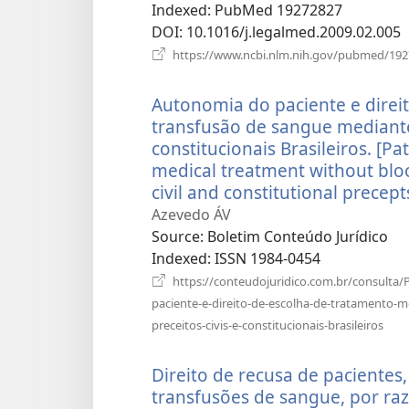
вікні)
Indexed
‎: PubMed 19272827
DOI
‎: 10.1016/j.legalmed.2009.02.005
https://www.ncbi.nlm.nih.gov/pubmed/19
Autonomia do paciente e direi
transfusão de sangue mediante 
constitucionais Brasileiros. [P
medical treatment without bloo
civil and constitutional precept
Azevedo ÁV
Source
‎: Boletim Conteúdo Jurídico
Indexed
‎: ISSN 1984-0454
https://conteudojuridico.com.br/consul
paciente-e-direito-de-escolha-de-tratamento-
(від
preceitos-civis-e-constitucionais-brasileiros
у
нов
Direito de recusa de pacientes
вікні
transfusões de sangue, por razõ