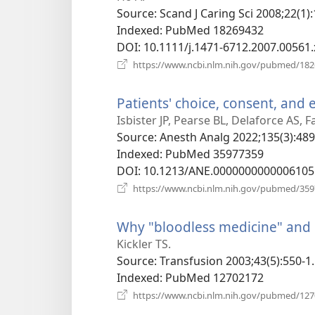
новому
Source
‎: Scand J Caring Sci 2008;22(1)
вікні)
Indexed
‎: PubMed 18269432
DOI
‎: 10.1111/j.1471-6712.2007.00561.
https://www.ncbi.nlm.nih.gov/pubmed/18
Patients' choice, consent, and
Isbister JP, Pearse BL, Delaforce AS, 
Source
‎: Anesth Analg 2022;135(3):489
Indexed
‎: PubMed 35977359
DOI
‎: 10.1213/ANE.0000000000006105
https://www.ncbi.nlm.nih.gov/pubmed/35
Why "bloodless medicine" and 
Kickler TS.
Source
‎: Transfusion 2003;43(5):550-1.
Indexed
‎: PubMed 12702172
https://www.ncbi.nlm.nih.gov/pubmed/12