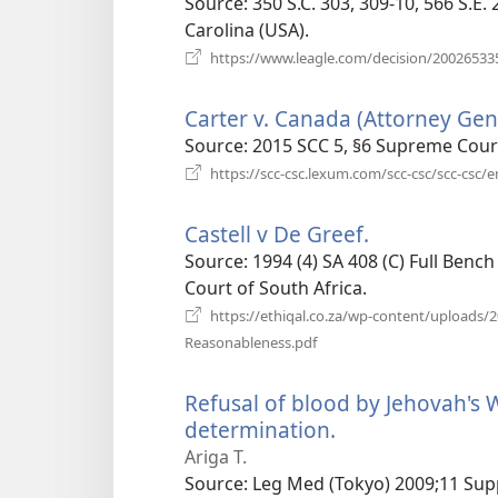
у
Source
‎: 350 S.C. 303, 309-10, 566 S.
новому
Carolina (USA).
вікні)
https://www.leagle.com/decision/2002653
Carter v. Canada (Attorney Gen
Source
‎: 2015 SCC 5, §6 Supreme Cour
https://scc-csc.lexum.com/scc-csc/scc-csc/
Castell v De Greef.
(відкриваєт
у
Source
‎: 1994 (4) SA 408 (C) Full Ben
новому
Court of South Africa.
вікні)
https://ethiqal.co.za/wp-content/uploads/
(відкривається
Reasonableness.pdf
у
новому
Refusal of blood by Jehovah's W
вікні)
determination.
(відкривається
у
Ariga T.
новому
Source
‎: Leg Med (Tokyo) 2009;11 Sup