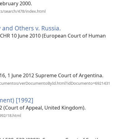
у
February 2000.
новому
(відкривається
ts/search/478/index.html
у
вікні)
новому
and Others v. Russia.
(відкривається
вікні)
у
6, ECHR 10 June 2010 (European Court of Human
новому
вікні)
(відкривається
у
новому
вікні)
14, 16, 1 June 2012 Supreme Court of Argentina.
(відкривається
ta/documentos/verDocumentoById.html?idDocumento=6921431
у
новому
tment) [1992]
(відкривається
вікні)
у
782 (Court of Appeal, United Kingdom).
новому
(відкривається
992/18.html
у
вікні)
новому
ться
вікні)