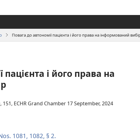
о
Повага до автономії пацієнта і його права на інформований вибі
 пацієнта і його права на
ір
ться
 149, 151, ECHR Grand Chamber 17 September, 2024
(відкривається
у
новому
Nos. 1081, 1082, § 2.
(відкривається
вікні)