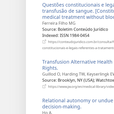
Questões constitucionais e le
transfusão de sangue. [Constit
medical treatment without bloo
Ferreira Filho MG
Source
‎: Boletim Conteúdo Jurídico
Indexed
‎: ISSN 1984-0454
https://conteudojuridico.com.br/consul
constitucionais-e-legais-referentes-a-tratame
Transfusion Alternative Healt
Rights.
(відкривається
у
Guillod O, Harding TW, Keyserlingk E
новому
Source
‎: Brooklyn, NY (USA); Watchto
вікні)
https://www.jw.org/en/medical-library/vide
Relational autonomy or undue p
decision-making.
(відкриваєть
у
Ho A.