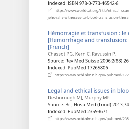
Indexed
‎: ISBN 978-0-773-46542-8
https://www.worldcat.org/title/ethical-issue
jehovahs-witnesses-to-blood-transfusion-thera
Hémorragie et transfusion : le
[Hemorrhage and transfusion: t
[French]
(відкривається
у
Chassot PG, Kern C, Ravussin P.
новому
Source
‎: Rev Med Suisse 2006;2(88):26
вікні)
Indexed
‎: PubMed 17265806
https://www.ncbi.nlm.nih.gov/pubmed/17
Legal and ethical issues in blo
Desborough MJ, Murphy MF.
Source
‎: Br J Hosp Med (Lond) 2013;74
Indexed
‎: PubMed 23593671
https://www.ncbi.nlm.nih.gov/pubmed/23