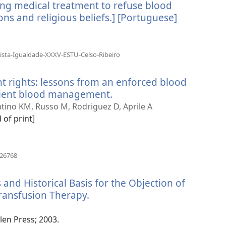
ing medical treatment to refuse blood
sons and religious beliefs.] [Portuguese]
(відкрива
у
новому
вікні)
(відкривається
vista-Igualdade-XXXV-ESTU-Celso-Ribeiro
у
новому
t rights: lessons from an enforced blood
вікні)
atient blood management.
(відкривається
у
entino KM, Russo M, Rodriguez D, Aprile A
новому
 of print]
вікні)
(відкривається
826768
у
новому
 and Historical Basis for the Objection of
вікні)
ransfusion Therapy.
(відкривається
у
новому
len Press; 2003.