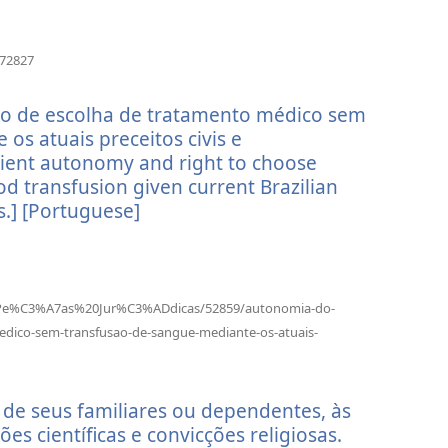
(відкривається
272827
у
новому
to de escolha de tratamento médico sem
вікні)
os atuais preceitos civis e
atient autonomy and right to choose
d transfusion given current Brazilian
s.] [Portuguese]
(відкривається
у
новому
вікні)
ta/Pe%C3%A7as%20Jur%C3%ADdicas/52859/autonomia-do-
medico-sem-transfusao-de-sangue-mediante-os-atuais-
кривається
ому
, de seus familiares ou dependentes, às
)
es científicas e convicções religiosas.