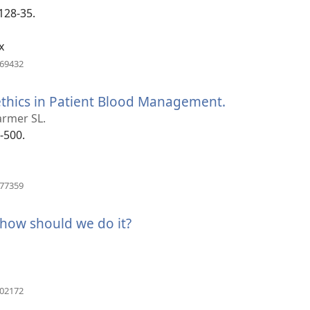
:128-35.
x
(відкривається
269432
у
новому
 ethics in Patient Blood Management.
(відкриваєть
вікні)
у
Farmer SL.
новому
-500.
вікні)
(відкривається
977359
у
новому
how should we do it?
(відкривається
вікні)
у
новому
вікні)
(відкривається
702172
у