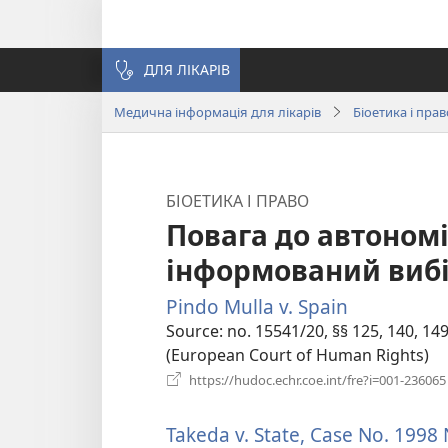
ДЛЯ ЛІКАРІВ
Медична інформація для лікарів
Біоетика і прав
БІОЕТИКА І ПРАВО
Повага до автономії
інформований виб
Pindo Mulla v. Spain
(відкриває
у
Source
‎: no. 15541/20, §§ 125, 140,
новому
(European Court of Human Rights)
вікні)
https://hudoc.echr.coe.int/fre?i=001-236065
Takeda v. State, Case No. 1998 