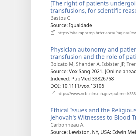
[The right of patients undergo
transfusions, for scientific rea
Bastos C
Source
‎: Igualdade
https://site.mppr.mp.br/crianca/Pagina/Re
Physician autonomy and patien
transfusion and the role of p
Bolcato M, Shander A, Isbister JP, Tr
Source
‎: Vox Sang 2021. [Online ahead
Indexed
‎: PubMed 33826768
DOI
‎: 10.1111/vox.13106
https://www.ncbi.nlm.nih.gov/pubmed/33
Ethical Issues and the Religious
Jehovah's Witnesses to Blood T
Carbonneau A.
Source
‎: Lewiston, NY, USA: Edwin Mel