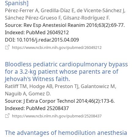
Spanish]
(відкривається
у
Pérez-Ferrer A, Gredilla-Díaz E, de Vicente-Sánchez J,
новому
Sánchez Pérez-Grueso F, Gilsanz-Rodríguez F.
вікні)
Source
‎: Rev Esp Anestesiol Reanim 2016;63(2):69-77.
Indexed
‎: PubMed 26049212
DOI
‎: 10.1016/j.redar.2015.04.009
(відкривається
https://www.ncbi.nlm.nih.gov/pubmed/26049212
у
новому
Bloodless pediatric cardiopulmonary bypass
вікні)
for a 3.2-kg patient whose parents are of
Jehovah's Witness faith.
(відкривається
у
Ratliff TM, Hodge AB, Preston TJ, Galantowicz M,
новому
Naguib A, Gomez D.
вікні)
Source
‎: J Extra Corpor Technol 2014;46(2):173-6.
Indexed
‎: PubMed 25208437
(відкривається
https://www.ncbi.nlm.nih.gov/pubmed/25208437
у
новому
The advantages of hemodilution anesthesia
вікні)