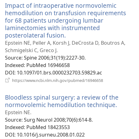
Impact of intraoperative normovolemic
вікні)
hemodilution on transfusion requirements
for 68 patients undergoing lumbar
laminectomies with instrumented
posterolateral fusion.
(відкривається
у
Epstein NE, Peller A, Korsh J, DeCrosta D, Boutros A,
новому
Schmigelski C, Greco J.
вікні)
Source
‎: Spine 2006;31(19):2227-30.
Indexed
‎: PubMed 16946658
DOI
‎: 10.1097/01.brs.0000232703.59829.ac
(відкривається
https://www.ncbi.nlm.nih.gov/pubmed/16946658
у
новому
Bloodless spinal surgery: a review of the
вікні)
normovolemic hemodilution technique.
(відкри
у
Epstein NE.
новому
Source
‎: Surg Neurol 2008;70(6):614-8.
вікні)
Indexed
‎: PubMed 18423553
DOI
‎: 10.1016/j.surneu.2008.01.022