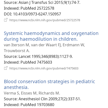
вікні)
Source
‎: Asian J Transfus Sci 2015;9(1):74-7.
Indexed
‎: PubMed 25722578
DOI
‎: 10.4103/0973-6247.150957
(відкривається
https://www.ncbi.nlm.nih.gov/pubmed/25722578
у
новому
Systemic haemodynamics and oxygenation
вікні)
during haemodilution in children.
(відкриваєть
у
van Iterson M, van der Waart FJ, Erdmann W,
новому
Trouwborst A.
вікні)
Source
‎: Lancet 1995;346(8983):1127-9.
Indexed
‎: PubMed 7475603
(відкривається
https://www.ncbi.nlm.nih.gov/pubmed/7475603
у
новому
Blood conservation strategies in pediatric
вікні)
anesthesia.
(відкривається
у
Verma S, Eisses M, Richards M.
новому
Source
‎: Anesthesiol Clin 2009;27(2):337-51.
вікні)
Indexed
‎: PubMed 19703680