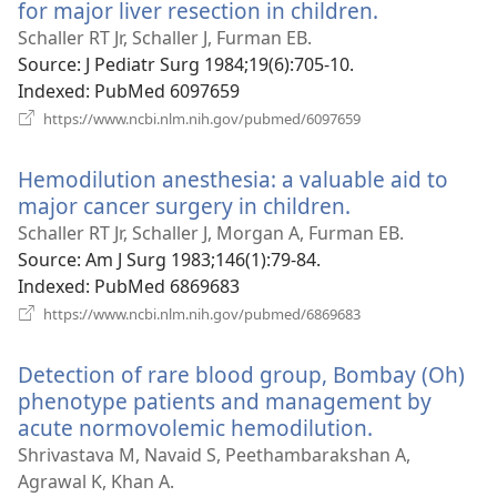
for major liver resection in children.
(відкриває
у
Schaller RT Jr, Schaller J, Furman EB.
новому
Source
‎: J Pediatr Surg 1984;19(6):705-10.
вікні)
Indexed
‎: PubMed 6097659
(відкривається
https://www.ncbi.nlm.nih.gov/pubmed/6097659
у
новому
Hemodilution anesthesia: a valuable aid to
вікні)
major cancer surgery in children.
(відкриваєтьс
у
Schaller RT Jr, Schaller J, Morgan A, Furman EB.
новому
Source
‎: Am J Surg 1983;146(1):79-84.
вікні)
Indexed
‎: PubMed 6869683
(відкривається
https://www.ncbi.nlm.nih.gov/pubmed/6869683
у
новому
Detection of rare blood group, Bombay (Oh)
вікні)
phenotype patients and management by
acute normovolemic hemodilution.
(відкриваєт
у
Shrivastava M, Navaid S, Peethambarakshan A,
новому
Agrawal K, Khan A.