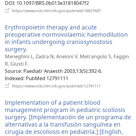
DOI
‎: 10.1097/BRS.0b013e31818047f2
(відкривається
https://www.ncbi.nlm.nih.gov/pubmed/18827697
у
новому
Erythropoietin therapy and acute
вікні)
preoperative normovolaemic haemodilution
in infants undergoing craniosynostosis
surgery.
(відкривається
у
Meneghini L, Zadra N, Aneloni V, Metrangolo S, Faggin
новому
R, Giusti F.
вікні)
Source
‎: Paediatr Anaesth 2003;13(5):392-6.
Indexed
‎: PubMed 12791111
(відкривається
https://www.ncbi.nlm.nih.gov/pubmed/12791111
у
новому
Implementation of a patient blood
вікні)
management program in pediatric scoliosis
surgery. [Implementación de un programa de
alternativas a la transfusión sanguínea en
cirugía de escoliosis en pediatría.] [English,