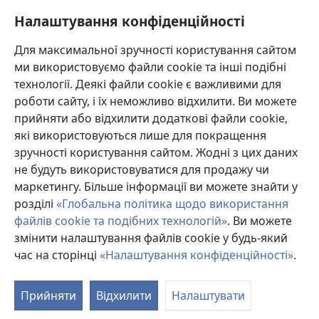
інформацією, обговорювати можливі варіанти лікування і допомагати
пацієнту приймати власні рішення згідно з його медичним станом,
Налаштування конфіденційності
побажаннями, цінностями та віруваннями. Не всі медичні стратегії, згадані
у наведеному списку, є прийнятними і необхідними для кожного пацієнта.
Для максимальної зручності користування сайтом
До пацієнтів: завжди шукайте порад вашого лікаря або іншого фахівця
ми використовуємо файли cookie та інші подібні
з охорони здоров’я щодо медичних станів та лікування. Проконсультуйтеся
з лікарем, якщо відчуваєте, що ви хворі.
технології. Деякі файли cookie є важливими для
роботи сайту, і їх неможливо відхилити. Ви можете
Послуговуватися цим сайтом можна згідно з умовами його використання.
прийняти або відхилити додаткові файли cookie,
які використовуються лише для покращення
зручності користування сайтом. Жодні з цих даних
не будуть використовуватися для продажу чи
Налаштування зовнішнього вигляду
маркетингу. Більше інформації ви можете знайти у
розділі
«Глобальна політика щодо використання
файлів cookie та подібних технологій»
. Ви можете
змінити налаштування файлів cookie у будь-який
Copyright
© 2026 Watch Tower Bible and Tract Society of Pennsylvania.
УМОВИ ВИКОРИСТАННЯ
|
ПОЛІТИКА КОНФІДЕНЦІЙНОСТІ
|
час на сторінці
«Налаштування конфіденційності»
.
НАЛАШТУВАННЯ КОНФІДЕНЦІЙНОСТІ
Прийняти
Відхилити
Налаштувати