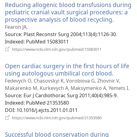
Reducing allogenic blood transfusions during
вікні)
pediatric cranial vault surgical procedures: a
prospective analysis of blood recycling.
(відкри
у
Fearon JA.
новому
Source
‎: Plast Reconstr Surg 2004;113(4):1126-30.
вікні)
Indexed
‎: PubMed 15083011
(відкривається
https://www.ncbi.nlm.nih.gov/pubmed/15083011
у
новому
Open cardiac surgery in the first hours of life
вікні)
using autologous umbilical cord blood.
(відкри
у
Fedevych O, Chasovskyi K, Vorobiova G, Zhovnir V,
новому
Makarenko M, Kurkevych A, Maksymenko A, Yemets I.
вікні)
Source
‎: Eur J Cardiothorac Surg 2011;40(4):985-9.
Indexed
‎: PubMed 21353580
DOI
‎: 10.1016/j.ejcts.2011.01.011
(відкривається
https://www.ncbi.nlm.nih.gov/pubmed/21353580
у
новому
Successful blood conservation during
вікні)