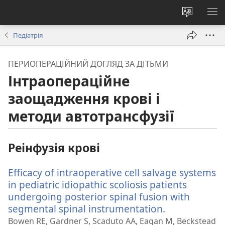
Змінити
ПО
мову
М
Педіатрія
сайту
ПЕРИОПЕРАЦІЙНИЙ ДОГЛЯД ЗА ДІТЬМИ
Інтраопераційне
заощадження крові і
методи автотрансфузії
Реінфузія крові
Efficacy of intraoperative cell salvage systems
in pediatric idiopathic scoliosis patients
undergoing posterior spinal fusion with
segmental spinal instrumentation.
(відкриваєть
у
Bowen RE, Gardner S, Scaduto AA, Eagan M, Beckstead