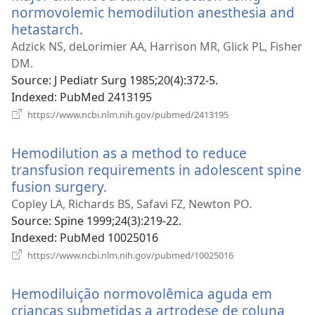
normovolemic hemodilution anesthesia and
hetastarch.
(відкривається
у
Adzick NS, deLorimier AA, Harrison MR, Glick PL, Fisher
новому
DM.
вікні)
Source
‎: J Pediatr Surg 1985;20(4):372-5.
Indexed
‎: PubMed 2413195
(відкривається
https://www.ncbi.nlm.nih.gov/pubmed/2413195
у
новому
Hemodilution as a method to reduce
вікні)
transfusion requirements in adolescent spine
fusion surgery.
(відкривається
у
Copley LA, Richards BS, Safavi FZ, Newton PO.
новому
Source
‎: Spine 1999;24(3):219-22.
вікні)
Indexed
‎: PubMed 10025016
(відкривається
https://www.ncbi.nlm.nih.gov/pubmed/10025016
у
новому
Hemodiluição normovolêmica aguda em
вікні)
crianças submetidas a artrodese de coluna