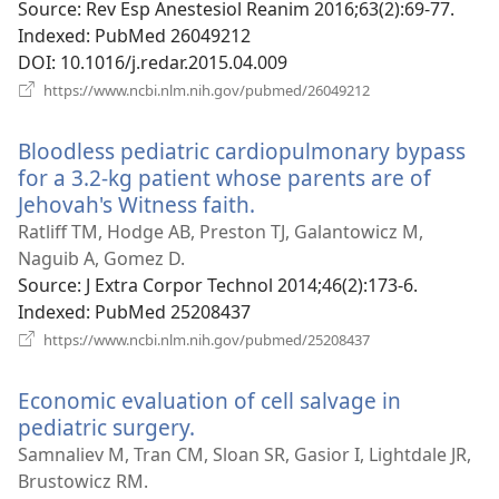
вікні)
Source
‎: Rev Esp Anestesiol Reanim 2016;63(2):69-77.
Indexed
‎: PubMed 26049212
DOI
‎: 10.1016/j.redar.2015.04.009
(відкривається
https://www.ncbi.nlm.nih.gov/pubmed/26049212
у
новому
Bloodless pediatric cardiopulmonary bypass
вікні)
for a 3.2-kg patient whose parents are of
Jehovah's Witness faith.
(відкривається
у
Ratliff TM, Hodge AB, Preston TJ, Galantowicz M,
новому
Naguib A, Gomez D.
вікні)
Source
‎: J Extra Corpor Technol 2014;46(2):173-6.
Indexed
‎: PubMed 25208437
(відкривається
https://www.ncbi.nlm.nih.gov/pubmed/25208437
у
новому
Economic evaluation of cell salvage in
вікні)
pediatric surgery.
(відкривається
у
Samnaliev M, Tran CM, Sloan SR, Gasior I, Lightdale JR,
новому
Brustowicz RM.