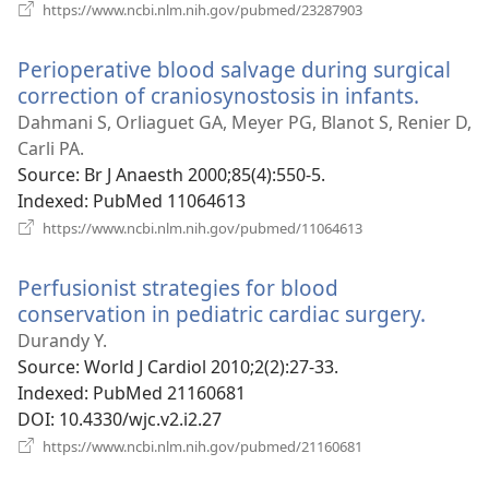
(відкривається
https://www.ncbi.nlm.nih.gov/pubmed/23287903
у
новому
Perioperative blood salvage during surgical
вікні)
correction of craniosynostosis in infants.
(відкр
у
Dahmani S, Orliaguet GA, Meyer PG, Blanot S, Renier D,
новом
Carli PA.
вікні)
Source
‎: Br J Anaesth 2000;85(4):550-5.
Indexed
‎: PubMed 11064613
(відкривається
https://www.ncbi.nlm.nih.gov/pubmed/11064613
у
новому
Perfusionist strategies for blood
вікні)
conservation in pediatric cardiac surgery.
(відк
у
Durandy Y.
ново
Source
‎: World J Cardiol 2010;2(2):27-33.
вікні)
Indexed
‎: PubMed 21160681
DOI
‎: 10.4330/wjc.v2.i2.27
(відкривається
https://www.ncbi.nlm.nih.gov/pubmed/21160681
у
новому