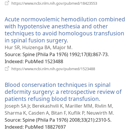
(відкривається
https://www.ncbi.nlm.nih.gov/pubmed/18423553
у
новому
Acute normovolemic hemodilution combined
вікні)
with hypotensive anesthesia and other
techniques to avoid homologous transfusion
in spinal fusion surgery.
(відкривається
у
Hur SR, Huizenga BA, Major M.
новому
Source
‎: Spine (Phila Pa 1976) 1992;17(8):867-73.
вікні)
Indexed
‎: PubMed 1523488
(відкривається
https://www.ncbi.nlm.nih.gov/pubmed/1523488
у
новому
Blood conservation techniques in spinal
вікні)
deformity surgery: a retrospective review of
patients refusing blood transfusion.
(відкриває
у
Joseph SA Jr, Berekashvili K, Mariller MM, Rivlin M,
новому
Sharma K, Casden A, Bitan F, Kuflik P, Neuwirth M.
вікні)
Source
‎: Spine (Phila Pa 1976) 2008;33(21):2310-5.
Indexed
‎: PubMed 18827697