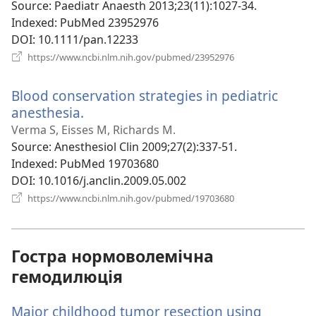
вікні)
Source
‎: Paediatr Anaesth 2013;23(11):1027-34.
Indexed
‎: PubMed 23952976
DOI
‎: 10.1111/pan.12233
(відкривається
https://www.ncbi.nlm.nih.gov/pubmed/23952976
у
новому
Blood conservation strategies in pediatric
вікні)
anesthesia.
(відкривається
у
Verma S, Eisses M, Richards M.
новому
Source
‎: Anesthesiol Clin 2009;27(2):337-51.
вікні)
Indexed
‎: PubMed 19703680
DOI
‎: 10.1016/j.anclin.2009.05.002
(відкривається
https://www.ncbi.nlm.nih.gov/pubmed/19703680
у
новому
вікні)
Гостра нормоволемічна
гемодилюція
Major childhood tumor resection using