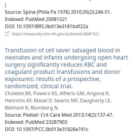
новому
J.
вікні)
Source
‎: Spine (Phila Pa 1976) 2010;35(2):246-51.
Indexed
‎: PubMed 20081521
DOI
‎: 10.1097/BRS.0b013e3181bdf22a
(відкривається
https://www.ncbi.nlm.nih.gov/pubmed/20081521
у
новому
Transfusion of cell saver salvaged blood in
вікні)
neonates and infants undergoing open heart
surgery significantly reduces RBC and
coagulant product transfusions and donor
exposures: results of a prospective,
randomized, clinical trial.
(відкривається
у
Cholette JM, Powers KS, Alfieris GM, Angona R,
новому
Henrichs KF, Masel D, Swartz MF, Daugherty LE,
вікні)
Belmont K, Blumberg N.
Source
‎: Pediatr Crit Care Med 2013;14(2):137-47.
Indexed
‎: PubMed 23287903
DOI
‎: 10.1097/PCC.0b013e31826e741c