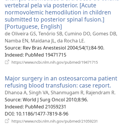
vertebral pela via posterior. [Acute
normovolemic hemodilution in children
submitted to posterior spinal fusion.]
[Portuguese, English]
(відкривається
у
de Oliveira GS, Tenório SB, Cumino DO, Gomes DB,
новому
Namba EN, Maidana JL, da Rocha LE.
вікні)
Source
‎: Rev Bras Anestesiol 2004;54(1):84-90.
Indexed
‎: PubMed 19471715
(відкривається
https://www.ncbi.nlm.nih.gov/pubmed/19471715
у
новому
Major surgery in an osteosarcoma patient
вікні)
refusing blood transfusion: case report.
(відкри
у
Dhanoa A, Singh VA, Shanmugam R, Rajendram R.
новому
Source
‎: World J Surg Oncol 2010;8:96.
вікні)
Indexed
‎: PubMed 21059231
DOI
‎: 10.1186/1477-7819-8-96
(відкривається
https://www.ncbi.nlm.nih.gov/pubmed/21059231
у
новому