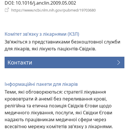
DOI
‎: 10.1016/j.anclin.2009.05.002
(відкривається
https://www.ncbi.nlm.nih.gov/pubmed/19703680
у
новому
вікні)
Комітет зв’язку з лікарнями (КЗЛ)
Зв’яжіться з представниками безкоштовної служби
для лікарів, які лікують пацієнтів-Свідків.
Контакти
Інформаційні пакети для лікарів
Теми, які обговорюються: стратегії лікування
крововтрати й анемії без переливання крові,
релігійна та етична позиція Свідків Єгови щодо
медичного лікування, послуги, які Свідки Єгови
надають працівникам медичної сфери через
всесвітню мережу комітетів зв’язку з лікарнями.