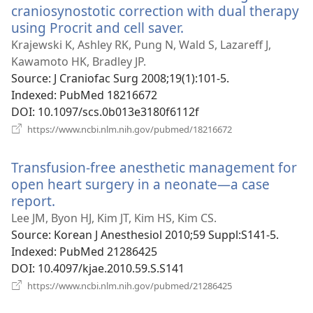
craniosynostotic correction with dual therapy
using Procrit and cell saver.
(відкривається
у
Krajewski K, Ashley RK, Pung N, Wald S, Lazareff J,
новому
Kawamoto HK, Bradley JP.
вікні)
Source
‎: J Craniofac Surg 2008;19(1):101-5.
Indexed
‎: PubMed 18216672
DOI
‎: 10.1097/scs.0b013e3180f6112f
(відкривається
https://www.ncbi.nlm.nih.gov/pubmed/18216672
у
новому
Transfusion-free anesthetic management for
вікні)
open heart surgery in a neonate—a case
report.
(відкривається
у
Lee JM, Byon HJ, Kim JT, Kim HS, Kim CS.
новому
Source
‎: Korean J Anesthesiol 2010;59 Suppl:S141-5.
вікні)
Indexed
‎: PubMed 21286425
DOI
‎: 10.4097/kjae.2010.59.S.S141
(відкривається
https://www.ncbi.nlm.nih.gov/pubmed/21286425
у
новому