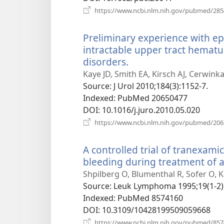
https://www.ncbi.nlm.nih.gov/pubmed/28
Preliminary experience with ep
intractable upper tract hematu
disorders.
(відкривається
у
Kaye JD, Smith EA, Kirsch AJ, Cerwin
новому
Source
‎: J Urol 2010;184(3):1152-7.
вікні)
Indexed
‎: PubMed 20650477
DOI
‎: 10.1016/j.juro.2010.05.020
https://www.ncbi.nlm.nih.gov/pubmed/20
A controlled trial of tranexami
bleeding during treatment of 
Shpilberg O, Blumenthal R, Sofer O, Ka
Source
‎: Leuk Lymphoma 1995;19(1-2)
Indexed
‎: PubMed 8574160
DOI
‎: 10.3109/10428199509059668
https://www.ncbi.nlm.nih.gov/pubmed/85