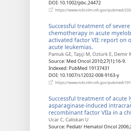
DOI
‎: 10.1002/pbc.24472
https://www.ncbi.nlm.nih.gov/pubmed/23
Successful treatment of severe 
chemotherapy in acute myelobl
activated factor VII: report on
acute leukemias.
(відкриваєтьс
у
Pamuk GE, Taşçi M, Oztürk E, Demir 
новому
Source
‎: Med Oncol 2010;27(1):16-9.
вікні)
Indexed
‎: PubMed 19137431
DOI
‎: 10.1007/s12032-008-9163-y
https://www.ncbi.nlm.nih.gov/pubmed/19
Successful treatment of acute 
asparaginase-induced intracra
recombinant factor VIIa in a chi
Ucar C, Caliskan U
Source
‎: Pediatr Hematol Oncol 2006;