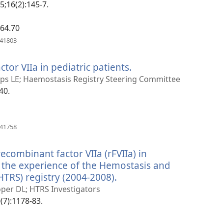
новому
5;16(2):145-7.
вікні)
764.70
(відкривається
741803
у
новому
tor VIIa in pediatric patients.
(відкривається
вікні)
у
llips LE; Haemostasis Registry Steering Committee
новому
40.
вікні)
(відкривається
641758
у
новому
recombinant factor VIIa (rFVIIa) in
вікні)
s: the experience of the Hemostasis and
TRS) registry (2004-2008).
(відкривається
у
oper DL; HTRS Investigators
новому
(7):1178-83.
вікні)