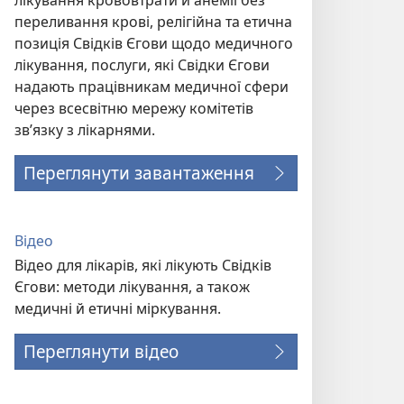
лікування крововтрати й анемії без
переливання крові, релігійна та етична
позиція Свідків Єгови щодо медичного
лікування, послуги, які Свідки Єгови
надають працівникам медичної сфери
через всесвітню мережу комітетів
зв’язку з лікарнями.
Переглянути завантаження
Відео
Відео для лікарів, які лікують Свідків
Єгови: методи лікування, а також
медичні й етичні міркування.
Переглянути відео