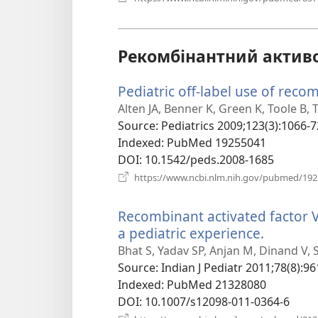
Рекомбінантний активов
Pediatric off-label use of recom
Alten JA, Benner K, Green K, Toole B, 
Source
‎: Pediatrics 2009;123(3):1066-7
Indexed
‎: PubMed 19255041
DOI
‎: 10.1542/peds.2008-1685
https://www.ncbi.nlm.nih.gov/pubmed/19
Recombinant activated factor V
a pediatric experience.
(відкри
у
Bhat S, Yadav SP, Anjan M, Dinand V, 
новому
Source
‎: Indian J Pediatr 2011;78(8):96
вікні)
Indexed
‎: PubMed 21328080
DOI
‎: 10.1007/s12098-011-0364-6