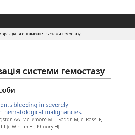
Корекція та оптимізація системи гемостазу
зація системи гемостазу
соби
ents bleeding in severely
h hematological malignancies.
(відкривається
у
ngston AA, McLemore ML, Gaddh M, el Rassi F,
новому
LT Jr, Winton EF, Khoury HJ.
вікні)