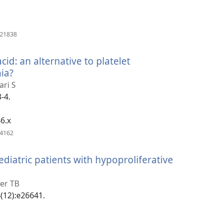
(відкривається
921838
у
новому
id: an alternative to platelet
вікні)
ia?
(відкривається
у
ari S
новому
-4.
вікні)
6.x
(відкривається
54162
у
новому
pediatric patients with hypoproliferative
вікні)
ться
er TB
4(12):e26641.