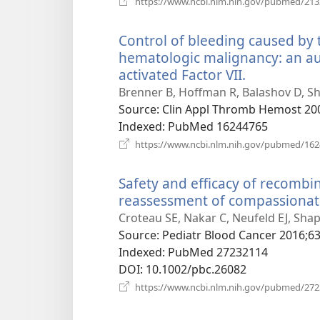
https://www.ncbi.nlm.nih.gov/pubmed/21
Control of bleeding caused by
hematologic malignancy: an aud
activated Factor VII.
(відкриває
у
Brenner B, Hoffman R, Balashov D, Sh
новому
Source
‎: Clin Appl Thromb Hemost 200
вікні)
Indexed
‎: PubMed 16244765
https://www.ncbi.nlm.nih.gov/pubmed/16
Safety and efficacy of recombin
reassessment of compassionate 
Croteau SE, Nakar C, Neufeld EJ, Sha
Source
‎: Pediatr Blood Cancer 2016;63
Indexed
‎: PubMed 27232114
DOI
‎: 10.1002/pbc.26082
https://www.ncbi.nlm.nih.gov/pubmed/27