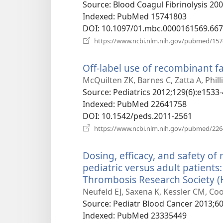
Source
‎: Blood Coagul Fibrinolysis 200
Indexed
‎: PubMed 15741803
DOI
‎: 10.1097/01.mbc.0000161569.66
https://www.ncbi.nlm.nih.gov/pubmed/15
Off-label use of recombinant fac
McQuilten ZK, Barnes C, Zatta A, Phi
Source
‎: Pediatrics 2012;129(6):e1533-
Indexed
‎: PubMed 22641758
DOI
‎: 10.1542/peds.2011-2561
https://www.ncbi.nlm.nih.gov/pubmed/22
Dosing, efficacy, and safety of 
pediatric versus adult patient
Thrombosis Research Society (H
Neufeld EJ, Saxena K, Kessler CM, Co
Source
‎: Pediatr Blood Cancer 2013;60
Indexed
‎: PubMed 23335449