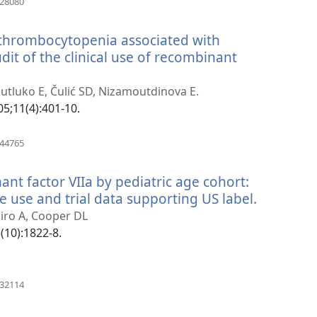
328080
у
новому
 thrombocytopenia associated with
вікні)
it of the clinical use of recombinant
ться
utluko E, Čulić SD, Nizamoutdinova E.
5;11(4):401-10.
(відкривається
244765
у
новому
ant factor VIIa by pediatric age cohort:
вікні)
use and trial data supporting US label.
(відкрив
у
piro A, Cooper DL
новому
(10):1822-8.
вікні)
(відкривається
232114
у
новому