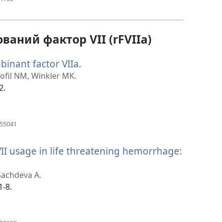
у
новому
вікні)
аний фактор VII (rFVIIa)
binant factor VIIa.
(відкривається
у
Tofil NM, Winkler MK.
новому
2.
вікні)
(відкривається
255041
у
новому
II usage in life threatening hemorrhage:
вікні)
вається
Sachdeva A.
1-8.
(відкривається