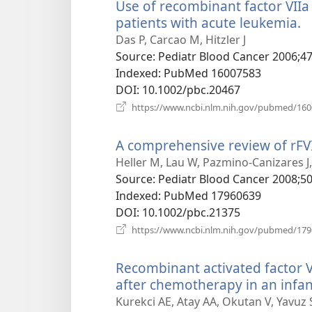
Use of recombinant factor VIIa 
patients with acute leukemia.
(
у
Das P, Carcao M, Hitzler J
н
Source
‎: Pediatr Blood Cancer 2006;47
в
Indexed
‎: PubMed 16007583
DOI
‎: 10.1002/pbc.20467
https://www.ncbi.nlm.nih.gov/pubmed/16
A comprehensive review of rFVII
Heller M, Lau W, Pazmino-Canizares J
Source
‎: Pediatr Blood Cancer 2008;50
Indexed
‎: PubMed 17960639
DOI
‎: 10.1002/pbc.21375
https://www.ncbi.nlm.nih.gov/pubmed/17
Recombinant activated factor VI
after chemotherapy in an infa
Kurekci AE, Atay AA, Okutan V, Yavuz