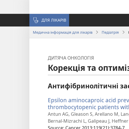
ДЛЯ ЛІКАРІВ
Медична інформація для лікарів
Педіатрія
ДИТЯЧА ОНКОЛОГІЯ
Корекція та оптимі
Антифібринолітичні за
Epsilon aminocaproic acid prev
thrombocytopenic patients wit
Antun AG, Gleason S, Arellano M, La
Bernal-Mizrachi L, Galipeau J, Heffner 
Source
‎: Cancer 2013;119(21):3784-7.