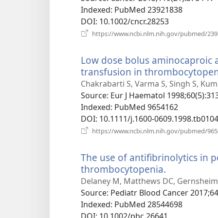
Indexed
‎: PubMed 23921838
DOI
‎: 10.1002/cncr.28253
https://www.ncbi.nlm.nih.gov/pubmed/23
Low dose bolus aminocaproic ac
transfusion in thrombocytopen
Chakrabarti S, Varma S, Singh S, Kum
Source
‎: Eur J Haematol 1998;60(5):313
Indexed
‎: PubMed 9654162
DOI
‎: 10.1111/j.1600-0609.1998.tb0104
https://www.ncbi.nlm.nih.gov/pubmed/96
The use of antifibrinolytics in 
thrombocytopenia.
(відкриває
у
Delaney M, Matthews DC, Gernsheim
новому
Source
‎: Pediatr Blood Cancer 2017;6
вікні)
Indexed
‎: PubMed 28544698
DOI
‎: 10.1002/pbc.26641