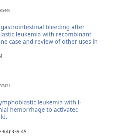
(відкривається
335449
у
новому
gastrointestinal bleeding after
вікні)
astic leukemia with recombinant
 one case and review of other uses in
я
M.
(відкривається
137431
у
новому
lymphoblastic leukemia with l-
вікні)
nial hemorrhage to activated
ld.
(відкривається
у
новому
23(4):339-45.