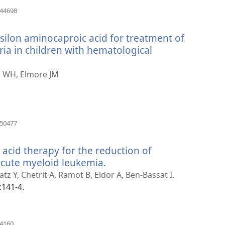
(відкривається
544698
у
новому
silon aminocaproic acid for treatment of
вікні)
ria in children with hematological
ka WH, Elmore JM
(відкривається
650477
у
новому
c acid therapy for the reduction of
вікні)
acute myeloid leukemia.
(відкривається
у
tz Y, Chetrit A, Ramot B, Eldor A, Ben-Bassat I.
новому
:141-4.
вікні)
(відкривається
74160