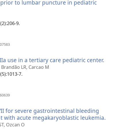
prior to lumbar puncture in pediatric
вікні)
відкривається
овому
(2):206-9.
ікні)
(відкривається
007583
у
новому
a use in a tertiary care pediatric center.
(відкрив
вікні)
у
, Brandão LR, Carcao M
новому
(5):1013-7.
вікні)
(відкривається
960639
у
новому
I for severe gastrointestinal bleeding
вікні)
nt with acute megakaryoblastic leukemia.
(відкрив
у
 ST, Ozcan O