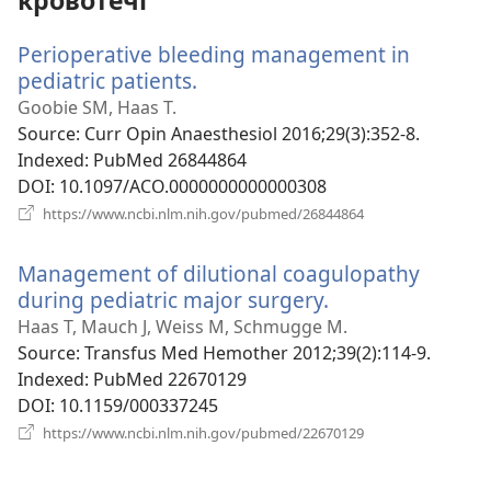
кровотечі
Perioperative bleeding management in
pediatric patients.
(відкривається
у
Goobie SM, Haas T.
новому
Source
‎: Curr Opin Anaesthesiol 2016;29(3):352-8.
вікні)
Indexed
‎: PubMed 26844864
DOI
‎: 10.1097/ACO.0000000000000308
(відкривається
https://www.ncbi.nlm.nih.gov/pubmed/26844864
у
новому
Management of dilutional coagulopathy
вікні)
during pediatric major surgery.
(відкривається
у
Haas T, Mauch J, Weiss M, Schmugge M.
новому
Source
‎: Transfus Med Hemother 2012;39(2):114-9.
вікні)
Indexed
‎: PubMed 22670129
DOI
‎: 10.1159/000337245
(відкривається
https://www.ncbi.nlm.nih.gov/pubmed/22670129
у
новому