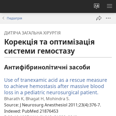
Змінити
ПО
мову
М
Педіатрія
сайту
ДИТЯЧА ЗАГАЛЬНА ХІРУРГІЯ
Корекція та оптимізація
системи гемостазу
Антифібринолітичні засоби
Use of tranexamic acid as a rescue measure
to achieve hemostasis after massive blood
loss in a pediatric neurosurgical patient.
(відкр
у
Bharath K, Bhagat H, Mohindra S.
новом
Source
‎: J Neurosurg Anesthesiol 2011;23(4):376-7.
вікні)
Indexed
‎: PubMed 21876453