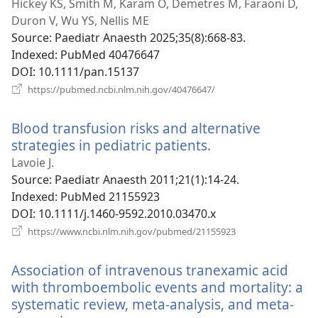
у
Hickey KS, Smith M, Karam O, Demetres M, Faraoni D,
новому
Duron V, Wu YS, Nellis ME
вікні)
Source
‎: Paediatr Anaesth 2025;35(8):668-83.
Indexed
‎: PubMed 40476647
DOI
‎: 10.1111/pan.15137
(відкривається
https://pubmed.ncbi.nlm.nih.gov/40476647/
у
новому
Blood transfusion risks and alternative
вікні)
strategies in pediatric patients.
(відкривається
у
Lavoie J.
новому
Source
‎: Paediatr Anaesth 2011;21(1):14-24.
вікні)
Indexed
‎: PubMed 21155923
DOI
‎: 10.1111/j.1460-9592.2010.03470.x
(відкривається
https://www.ncbi.nlm.nih.gov/pubmed/21155923
у
новому
Association of intravenous tranexamic acid
вікні)
with thromboembolic events and mortality: a
systematic review, meta-analysis, and meta-