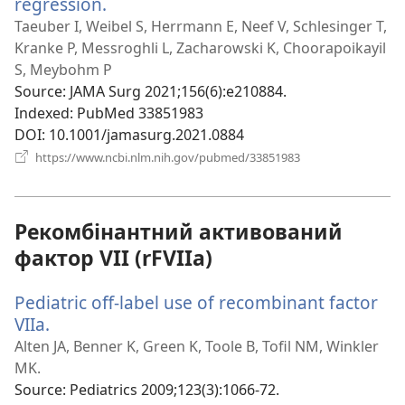
regression.
(відкривається
у
Taeuber I, Weibel S, Herrmann E, Neef V, Schlesinger T,
новому
Kranke P, Messroghli L, Zacharowski K, Choorapoikayil
вікні)
S, Meybohm P
Source
‎: JAMA Surg 2021;156(6):e210884.
Indexed
‎: PubMed 33851983
DOI
‎: 10.1001/jamasurg.2021.0884
(відкривається
https://www.ncbi.nlm.nih.gov/pubmed/33851983
у
новому
вікні)
Рекомбінантний активований
фактор VII (rFVIIa)
Pediatric off-label use of recombinant factor
VIIa.
(відкривається
у
Alten JA, Benner K, Green K, Toole B, Tofil NM, Winkler
новому
MK.
вікні)
Source
‎: Pediatrics 2009;123(3):1066-72.