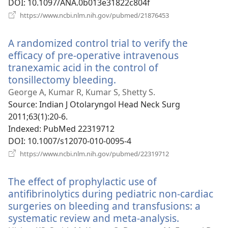
DOI
‎: 10.1097/ANA.0b013e31822c804f
(відкривається
https://www.ncbi.nlm.nih.gov/pubmed/21876453
у
новому
A randomized control trial to verify the
вікні)
efficacy of pre-operative intravenous
tranexamic acid in the control of
tonsillectomy bleeding.
(відкривається
у
George A, Kumar R, Kumar S, Shetty S.
новому
Source
‎: Indian J Otolaryngol Head Neck Surg
вікні)
2011;63(1):20-6.
Indexed
‎: PubMed 22319712
DOI
‎: 10.1007/s12070-010-0095-4
(відкривається
https://www.ncbi.nlm.nih.gov/pubmed/22319712
у
новому
The effect of prophylactic use of
вікні)
antifibrinolytics during pediatric non-cardiac
surgeries on bleeding and transfusions: a
systematic review and meta-analysis.
(відкрива