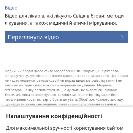
Відео
Відео для лікарів, які лікують Свідків Єгови: методи
лікування, а також медичні й етичні міркування.
Переглянути відео
Медичний розділ цього сайту розроблений як інформаційне джерело,
в першу чергу, для лікарів та інших фахівців з охорони здоров’я. Цей розділ
не надає медичних рекомендацій чи порад щодо методів лікування і не
замінює закладів з високоякісним медичним лікуванням. Медична
література, на яку посилаються на цьому сайті, не видається Свідками
Єгови, але вона зосереджується на клінічних стратегіях лікування без
переливання крові, які варто брати до уваги. Обов’язок кожного закладу,
що надає високоякісне медичне лікування,— бути обізнаним з новою
інформацією, обговорювати можливі варіанти лікування і допомагати
пацієнту приймати власні рішення згідно з його медичним станом,
Налаштування конфіденційності
побажаннями, цінностями та віруваннями. Не всі медичні стратегії, згадані
у наведеному списку, є прийнятними і необхідними для кожного пацієнта.
Для максимальної зручності користування сайтом
До пацієнтів: завжди шукайте порад вашого лікаря або іншого фахівця