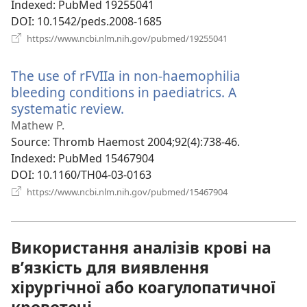
Indexed
‎: PubMed 19255041
DOI
‎: 10.1542/peds.2008-1685
(відкривається
https://www.ncbi.nlm.nih.gov/pubmed/19255041
у
новому
The use of rFVIIa in non-haemophilia
вікні)
bleeding conditions in paediatrics. A
systematic review.
(відкривається
у
Mathew P.
новому
Source
‎: Thromb Haemost 2004;92(4):738-46.
вікні)
Indexed
‎: PubMed 15467904
DOI
‎: 10.1160/TH04-03-0163
(відкривається
https://www.ncbi.nlm.nih.gov/pubmed/15467904
у
новому
вікні)
Використання аналізів крові на
в’язкість для виявлення
хірургічної або коагулопатичної