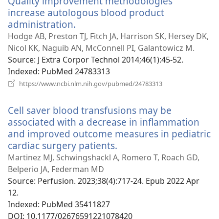
Quality improvement methodologies
increase autologous blood product
administration.
(відкривається
у
Hodge AB, Preston TJ, Fitch JA, Harrison SK, Hersey DK,
новому
Nicol KK, Naguib AN, McConnell PI, Galantowicz M.
вікні)
Source
‎: J Extra Corpor Technol 2014;46(1):45-52.
Indexed
‎: PubMed 24783313
(відкривається
https://www.ncbi.nlm.nih.gov/pubmed/24783313
у
новому
Cell saver blood transfusions may be
вікні)
associated with a decrease in inflammation
and improved outcome measures in pediatric
cardiac surgery patients.
(відкривається
у
Martinez MJ, Schwingshackl A, Romero T, Roach GD,
новому
Belperio JA, Federman MD
вікні)
Source
‎: Perfusion. 2023;38(4):717-24. Epub 2022 Apr
12.
Indexed
‎: PubMed 35411827
DOI
‎: 10.1177/02676591221078420