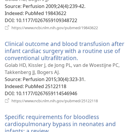
новому
Source
‎: Perfusion 2009;24(4):239-42.
вікні)
Indexed
‎: PubMed 19843622
DOI
‎: 10.1177/0267659109348722
(відкривається
https://www.ncbi.nlm.nih.gov/pubmed/19843622
у
новому
Clinical outcome and blood transfusion after
вікні)
infant cardiac surgery with a routine use of
conventional ultrafiltration.
(відкривається
у
Golab HD, Kissler J, de Jong PL, van de Woestijne PC,
новому
Takkenberg JJ, Bogers AJ.
вікні)
Source
‎: Perfusion 2015;30(4):323-31.
Indexed
‎: PubMed 25122118
DOI
‎: 10.1177/0267659114546946
(відкривається
https://www.ncbi.nlm.nih.gov/pubmed/25122118
у
новому
Specific requirements for bloodless
вікні)
cardiopulmonary bypass in neonates and
infants; a review.
(відкривається