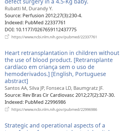
defect surgery in a 4.5-Kg baby.
(відкривається
у
Rubatti M, Durandy Y.
новому
Source
‎: Perfusion 2012;27(3):230-4.
вікні)
Indexed
‎: PubMed 22337761
DOI
‎: 10.1177/0267659112437775
(відкривається
https://www.ncbi.nlm.nih.gov/pubmed/22337761
у
новому
Heart retransplantation in children without
вікні)
the use of blood product. [Retransplante
cardíaco em criança sem o uso de
hemoderivados.] [English, Portuguese
abstract]
(відкривається
у
Santos AA, Silva JP, Fonseca LD, Baumgratz JF.
новому
Source
‎: Rev Bras Cir Cardiovasc 2012;27(2):327-30.
вікні)
Indexed
‎: PubMed 22996986
(відкривається
https://www.ncbi.nlm.nih.gov/pubmed/22996986
у
новому
Strategic and operational aspects of a
вікні)