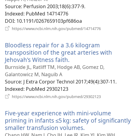
вікні)
Source
‎: Perfusion 2003;18(6):377-9.
Indexed
‎: PubMed 14714776
DOI
‎: 10.1191/0267659103pf686oa
(відкривається
https://www.ncbi.nlm.nih.gov/pubmed/14714776
у
новому
Bloodless repair for a 3.6 kilogram
вікні)
transposition of the great arteries with
Jehovah's Witness faith.
(відкривається
у
Burnside JL, Ratliff TM, Hodge AB, Gomez D,
новому
Galantowicz M, Naguib A
вікні)
Source
‎: J Extra Corpor Technol 2017;49(4):307-11.
Indexed
‎: PubMed 29302123
(відкривається
https://www.ncbi.nlm.nih.gov/pubmed/29302123
у
новому
Five-year experience with mini-volume
вікні)
priming in infants ≤5 kg: safety of significantly
smaller transfusion volumes.
(відкривається
у
Chang HW, Nam J, Cho JH, Lee JR, Kim YJ, Kim WH.