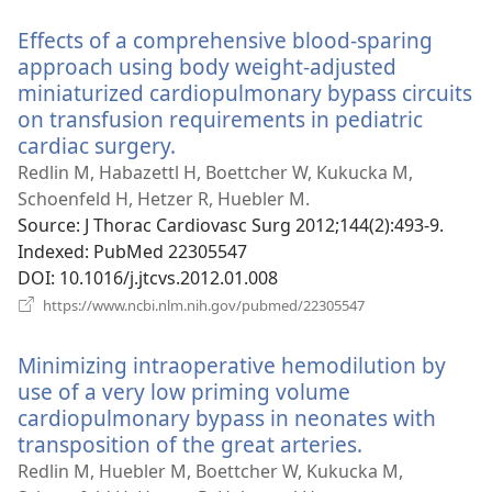
новому
Effects of a comprehensive blood-sparing
вікні)
approach using body weight-adjusted
miniaturized cardiopulmonary bypass circuits
on transfusion requirements in pediatric
cardiac surgery.
(відкривається
у
Redlin M, Habazettl H, Boettcher W, Kukucka M,
новому
Schoenfeld H, Hetzer R, Huebler M.
вікні)
Source
‎: J Thorac Cardiovasc Surg 2012;144(2):493-9.
Indexed
‎: PubMed 22305547
DOI
‎: 10.1016/j.jtcvs.2012.01.008
(відкривається
https://www.ncbi.nlm.nih.gov/pubmed/22305547
у
новому
Minimizing intraoperative hemodilution by
вікні)
use of a very low priming volume
cardiopulmonary bypass in neonates with
transposition of the great arteries.
(відкриваєт
у
Redlin M, Huebler M, Boettcher W, Kukucka M,