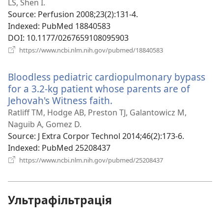
новому
LS, Shen I.
вікні)
Source
‎: Perfusion 2008;23(2):131-4.
Indexed
‎: PubMed 18840583
DOI
‎: 10.1177/0267659108095903
(відкривається
https://www.ncbi.nlm.nih.gov/pubmed/18840583
у
новому
Bloodless pediatric cardiopulmonary bypass
вікні)
for a 3.2-kg patient whose parents are of
Jehovah's Witness faith.
(відкривається
у
Ratliff TM, Hodge AB, Preston TJ, Galantowicz M,
новому
Naguib A, Gomez D.
вікні)
Source
‎: J Extra Corpor Technol 2014;46(2):173-6.
Indexed
‎: PubMed 25208437
(відкривається
https://www.ncbi.nlm.nih.gov/pubmed/25208437
у
новому
вікні)
Ультрафільтрація