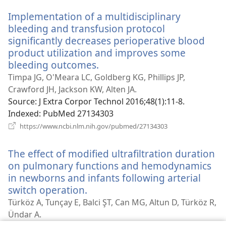
новому
Implementation of a multidisciplinary
вікні)
bleeding and transfusion protocol
significantly decreases perioperative blood
product utilization and improves some
bleeding outcomes.
(відкривається
у
Timpa JG, O'Meara LC, Goldberg KG, Phillips JP,
новому
Crawford JH, Jackson KW, Alten JA.
вікні)
Source
‎: J Extra Corpor Technol 2016;48(1):11-8.
Indexed
‎: PubMed 27134303
(відкривається
https://www.ncbi.nlm.nih.gov/pubmed/27134303
у
новому
The effect of modified ultrafiltration duration
вікні)
on pulmonary functions and hemodynamics
in newborns and infants following arterial
switch operation.
(відкривається
у
Türköz A, Tunçay E, Balci ŞT, Can MG, Altun D, Türköz R,
новому
Ündar A.