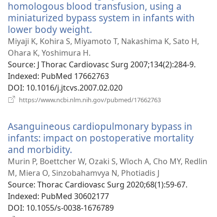
homologous blood transfusion, using a
miniaturized bypass system in infants with
lower body weight.
(відкривається
у
Miyaji K, Kohira S, Miyamoto T, Nakashima K, Sato H,
новому
Ohara K, Yoshimura H.
вікні)
Source
‎: J Thorac Cardiovasc Surg 2007;134(2):284-9.
Indexed
‎: PubMed 17662763
DOI
‎: 10.1016/j.jtcvs.2007.02.020
(відкривається
https://www.ncbi.nlm.nih.gov/pubmed/17662763
у
новому
Asanguineous cardiopulmonary bypass in
вікні)
infants: impact on postoperative mortality
and morbidity.
(відкривається
у
Murin P, Boettcher W, Ozaki S, Wloch A, Cho MY, Redlin
новому
M, Miera O, Sinzobahamvya N, Photiadis J
вікні)
Source
‎: Thorac Cardiovasc Surg 2020;68(1):59-67.
Indexed
‎: PubMed 30602177
DOI
‎: 10.1055/s-0038-1676789