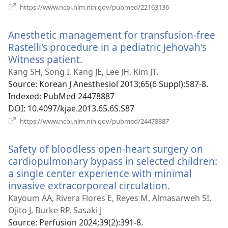
(відкривається
https://www.ncbi.nlm.nih.gov/pubmed/22163136
у
новому
Anesthetic management for transfusion-free
вікні)
Rastelli's procedure in a pediatric Jehovah's
Witness patient.
(відкривається
у
Kang SH, Song I, Kang JE, Lee JH, Kim JT.
новому
Source
‎: Korean J Anesthesiol 2013;65(6 Suppl):S87-8.
вікні)
Indexed
‎: PubMed 24478887
DOI
‎: 10.4097/kjae.2013.65.6S.S87
(відкривається
https://www.ncbi.nlm.nih.gov/pubmed/24478887
у
новому
Safety of bloodless open-heart surgery on
вікні)
cardiopulmonary bypass in selected children:
a single center experience with minimal
invasive extracorporeal circulation.
(відкриваєт
у
Kayoum AA, Rivera Flores E, Reyes M, Almasarweh SI,
новому
Ojito J, Burke RP, Sasaki J
вікні)
Source
‎: Perfusion 2024;39(2):391-8.