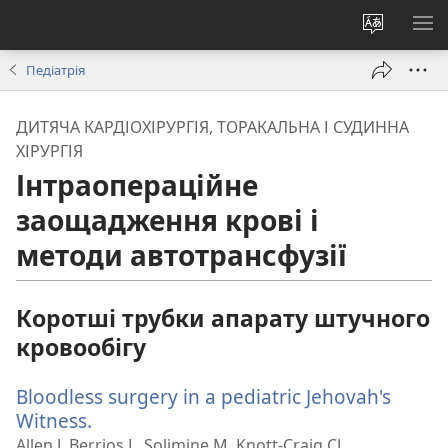
Змінити
ПО
мову
М
Педіатрія
сайту
ДИТЯЧА КАРДІОХІРУРГІЯ, ТОРАКАЛЬНА І СУДИННА
ХІРУРГІЯ
Інтраопераційне
заощадження крові і
методи автотрансфузії
Коротші трубки апарату штучного
кровообігу
Bloodless surgery in a pediatric Jehovah's
Witness.
(відкривається
у
Allen J, Berrios L, Solimine M, Knott-Craig CJ.