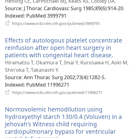
у
Henling CE, Carmichael MJ, Keats AS, Cooley DA.
ново
Source
‎: J Thorac Cardiovasc Surg 1985;89(6):914-20.
вікні
Indexed
‎: PubMed 3999791
(відкривається
https://www.ncbi.nlm.nih.gov/pubmed/3999791
у
новому
Effects of autologous platelet concentrate
вікні)
reinfusion after open heart surgery in
patients with congenital heart disease.
(відкрив
у
Hiramatsu T, Okamura T, Imai Y, Kurosawa H, Aoki M,
новому
Shin'oka T, Takanashi Y.
вікні)
Source
‎: Ann Thorac Surg 2002;73(4):1282-5.
Indexed
‎: PubMed 11996271
(відкривається
https://www.ncbi.nlm.nih.gov/pubmed/11996271
у
новому
Normovolemic hemodilution using
вікні)
hydroxyethyl starch 130/0.4 (Voluven) in a
Jehovah's Witness child requiring
cardiopulmonary bypass for ventricular