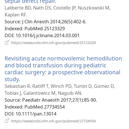
septal defect repair.
(відкривається
у
Laliberte BD, Nath DS, Costello JP, Nuszkowski M,
новому
Kaplan RF.
вікні)
Source
‎: J Clin Anesth 2014;26(5):402-6.
Indexed
‎: PubMed 25123329
DOI
‎: 10.1016/j.jclinane.2014.03.001
(відкривається
https://www.ncbi.nlm.nih.gov/pubmed/25123329
у
новому
Revisiting acute normovolemic hemodilution
вікні)
and blood transfusion during pediatric
cardiac surgery: a prospective observational
study.
(відкривається
у
Sebastian R, Ratliff T, Winch PD, Tumin D, Gomez D,
новому
Tobias J, Galantowicz M, Naguib AN.
вікні)
Source
‎: Paediatr Anaesth 2017;27(1):85-90.
Indexed
‎: PubMed 27734554
DOI
‎: 10.1111/pan.13014
(відкривається
https://www.ncbi.nlm.nih.gov/pubmed/27734554
у