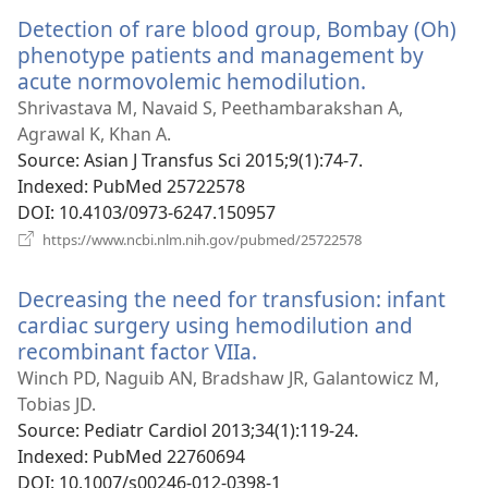
новому
Detection of rare blood group, Bombay (Oh)
вікні)
phenotype patients and management by
acute normovolemic hemodilution.
(відкриваєт
у
Shrivastava M, Navaid S, Peethambarakshan A,
новому
Agrawal K, Khan A.
вікні)
Source
‎: Asian J Transfus Sci 2015;9(1):74-7.
Indexed
‎: PubMed 25722578
DOI
‎: 10.4103/0973-6247.150957
(відкривається
https://www.ncbi.nlm.nih.gov/pubmed/25722578
у
новому
Decreasing the need for transfusion: infant
вікні)
cardiac surgery using hemodilution and
recombinant factor VIIa.
(відкривається
у
Winch PD, Naguib AN, Bradshaw JR, Galantowicz M,
новому
Tobias JD.
вікні)
Source
‎: Pediatr Cardiol 2013;34(1):119-24.
Indexed
‎: PubMed 22760694
DOI
‎: 10.1007/s00246-012-0398-1