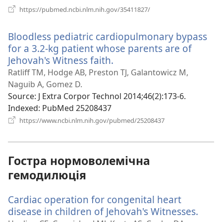
(відкривається
https://pubmed.ncbi.nlm.nih.gov/35411827/
у
новому
Bloodless pediatric cardiopulmonary bypass
вікні)
for a 3.2-kg patient whose parents are of
Jehovah's Witness faith.
(відкривається
у
Ratliff TM, Hodge AB, Preston TJ, Galantowicz M,
новому
Naguib A, Gomez D.
вікні)
Source
‎: J Extra Corpor Technol 2014;46(2):173-6.
Indexed
‎: PubMed 25208437
(відкривається
https://www.ncbi.nlm.nih.gov/pubmed/25208437
у
новому
вікні)
Гостра нормоволемічна
гемодилюція
Cardiac operation for congenital heart
disease in children of Jehovah's Witnesses.
(від