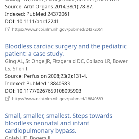
новому
Source
‎: Artif Organs 2014;38(1):78-87.
вікні)
Indexed
‎: PubMed 24372061
DOI
‎: 10.1111/aor.12241
(відкривається
https://www.ncbi.nlm.nih.gov/pubmed/24372061
у
новому
Bloodless cardiac surgery and the pediatric
вікні)
patient: a case study.
(відкривається
у
Ging AL, St Onge JR, Fitzgerald DC, Collazo LR, Bower
новому
LS, Shen I.
вікні)
Source
‎: Perfusion 2008;23(2):131-4.
Indexed
‎: PubMed 18840583
DOI
‎: 10.1177/0267659108095903
(відкривається
https://www.ncbi.nlm.nih.gov/pubmed/18840583
у
новому
Small, smaller, smallest. Steps towards
вікні)
bloodless neonatal and infant
cardiopulmonary bypass.
(відкривається
у
Golab HD, Bogers JJ.