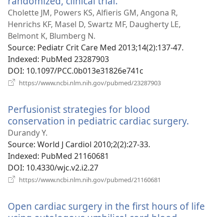
randomized, clinical trial.
(відкривається
у
Cholette JM, Powers KS, Alfieris GM, Angona R,
новому
Henrichs KF, Masel D, Swartz MF, Daugherty LE,
вікні)
Belmont K, Blumberg N.
Source
‎: Pediatr Crit Care Med 2013;14(2):137-47.
Indexed
‎: PubMed 23287903
DOI
‎: 10.1097/PCC.0b013e31826e741c
(відкривається
https://www.ncbi.nlm.nih.gov/pubmed/23287903
у
новому
Perfusionist strategies for blood
вікні)
conservation in pediatric cardiac surgery.
(відк
у
Durandy Y.
ново
Source
‎: World J Cardiol 2010;2(2):27-33.
вікні)
Indexed
‎: PubMed 21160681
DOI
‎: 10.4330/wjc.v2.i2.27
(відкривається
https://www.ncbi.nlm.nih.gov/pubmed/21160681
у
новому
Open cardiac surgery in the first hours of life
вікні)