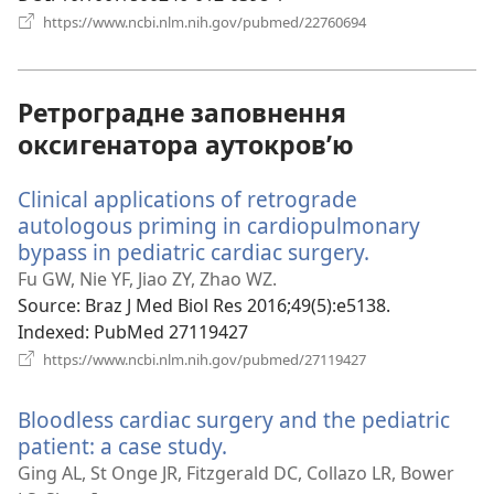
(відкривається
https://www.ncbi.nlm.nih.gov/pubmed/22760694
у
новому
вікні)
Ретроградне заповнення
оксигенатора аутокров’ю
Clinical applications of retrograde
autologous priming in cardiopulmonary
bypass in pediatric cardiac surgery.
(відкриваєт
у
Fu GW, Nie YF, Jiao ZY, Zhao WZ.
новому
Source
‎: Braz J Med Biol Res 2016;49(5):e5138.
вікні)
Indexed
‎: PubMed 27119427
(відкривається
https://www.ncbi.nlm.nih.gov/pubmed/27119427
у
новому
Bloodless cardiac surgery and the pediatric
вікні)
patient: a case study.
(відкривається
у
Ging AL, St Onge JR, Fitzgerald DC, Collazo LR, Bower