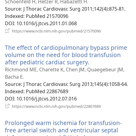
новому
Schoenfeld H, Hetzer R, Habazettl H.
вікні)
Source
‎: J Thorac Cardiovasc Surg 2011;142(4):875-81.
Indexed
‎: PubMed 21570096
DOI
‎: 10.1016/j.jtcvs.2011.01.068
(відкривається
https://www.ncbi.nlm.nih.gov/pubmed/21570096
у
новому
The effect of cardiopulmonary bypass prime
вікні)
volume on the need for blood transfusion
after pediatric cardiac surgery.
(відкривається
у
Richmond ME, Charette K, Chen JM, Quaegebeur JM,
новому
Bacha E.
вікні)
Source
‎: J Thorac Cardiovasc Surg 2013;145(4):1058-64.
Indexed
‎: PubMed 22867689
DOI
‎: 10.1016/j.jtcvs.2012.07.016
(відкривається
https://www.ncbi.nlm.nih.gov/pubmed/22867689
у
новому
Prolonged warm ischemia for transfusion-
вікні)
free arterial switch and ventricular septal