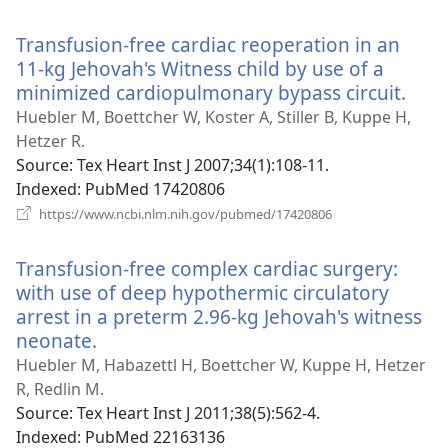
у
новому
Transfusion-free cardiac reoperation in an
вікні)
11-kg Jehovah's Witness child by use of a
minimized cardiopulmonary bypass circuit.
(від
у
Huebler M, Boettcher W, Koster A, Stiller B, Kuppe H,
нов
Hetzer R.
вікні
Source
‎: Tex Heart Inst J 2007;34(1):108-11.
Indexed
‎: PubMed 17420806
(відкривається
https://www.ncbi.nlm.nih.gov/pubmed/17420806
у
новому
Transfusion-free complex cardiac surgery:
вікні)
with use of deep hypothermic circulatory
arrest in a preterm 2.96-kg Jehovah's witness
neonate.
(відкривається
у
Huebler M, Habazettl H, Boettcher W, Kuppe H, Hetzer
новому
R, Redlin M.
вікні)
Source
‎: Tex Heart Inst J 2011;38(5):562-4.
Indexed
‎: PubMed 22163136