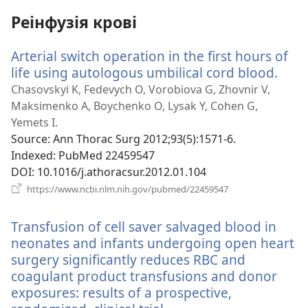
вікні)
Реінфузія крові
Arterial switch operation in the first hours of
life using autologous umbilical cord blood.
(від
у
Chasovskyi K, Fedevych O, Vorobiova G, Zhovnir V,
нов
Maksimenko A, Boychenko O, Lysak Y, Cohen G,
вікні
Yemets I.
Source
‎: Ann Thorac Surg 2012;93(5):1571-6.
Indexed
‎: PubMed 22459547
DOI
‎: 10.1016/j.athoracsur.2012.01.104
(відкривається
https://www.ncbi.nlm.nih.gov/pubmed/22459547
у
новому
Transfusion of cell saver salvaged blood in
вікні)
neonates and infants undergoing open heart
surgery significantly reduces RBC and
coagulant product transfusions and donor
exposures: results of a prospective,