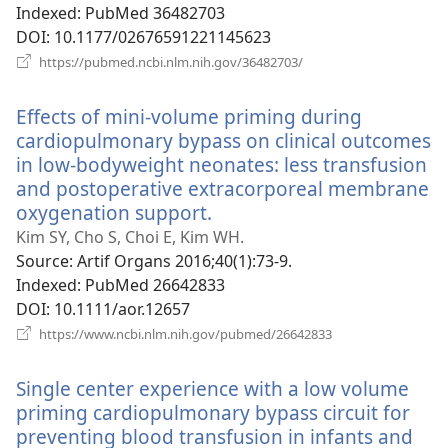
Indexed
‎: PubMed 36482703
DOI
‎: 10.1177/02676591221145623
(відкривається
https://pubmed.ncbi.nlm.nih.gov/36482703/
у
новому
Effects of mini-volume priming during
вікні)
cardiopulmonary bypass on clinical outcomes
in low-bodyweight neonates: less transfusion
and postoperative extracorporeal membrane
oxygenation support.
(відкривається
у
Kim SY, Cho S, Choi E, Kim WH.
новому
Source
‎: Artif Organs 2016;40(1):73-9.
вікні)
Indexed
‎: PubMed 26642833
DOI
‎: 10.1111/aor.12657
(відкривається
https://www.ncbi.nlm.nih.gov/pubmed/26642833
у
новому
Single center experience with a low volume
вікні)
priming cardiopulmonary bypass circuit for
preventing blood transfusion in infants and