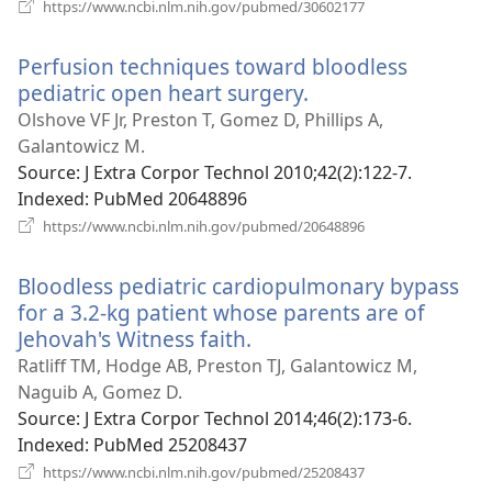
(відкривається
https://www.ncbi.nlm.nih.gov/pubmed/30602177
у
новому
Perfusion techniques toward bloodless
вікні)
pediatric open heart surgery.
(відкривається
у
Olshove VF Jr, Preston T, Gomez D, Phillips A,
новому
Galantowicz M.
вікні)
Source
‎: J Extra Corpor Technol 2010;42(2):122-7.
Indexed
‎: PubMed 20648896
(відкривається
https://www.ncbi.nlm.nih.gov/pubmed/20648896
у
новому
Bloodless pediatric cardiopulmonary bypass
вікні)
for a 3.2-kg patient whose parents are of
Jehovah's Witness faith.
(відкривається
у
Ratliff TM, Hodge AB, Preston TJ, Galantowicz M,
новому
Naguib A, Gomez D.
вікні)
Source
‎: J Extra Corpor Technol 2014;46(2):173-6.
Indexed
‎: PubMed 25208437
(відкривається
https://www.ncbi.nlm.nih.gov/pubmed/25208437
у