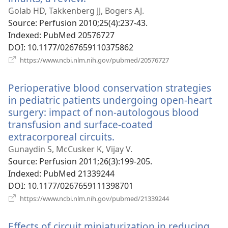
у
Golab HD, Takkenberg JJ, Bogers AJ.
новому
Source
‎: Perfusion 2010;25(4):237-43.
вікні)
Indexed
‎: PubMed 20576727
DOI
‎: 10.1177/0267659110375862
(відкривається
https://www.ncbi.nlm.nih.gov/pubmed/20576727
у
новому
Perioperative blood conservation strategies
вікні)
in pediatric patients undergoing open-heart
surgery: impact of non-autologous blood
transfusion and surface-coated
extracorporeal circuits.
(відкривається
у
Gunaydin S, McCusker K, Vijay V.
новому
Source
‎: Perfusion 2011;26(3):199-205.
вікні)
Indexed
‎: PubMed 21339244
DOI
‎: 10.1177/0267659111398701
(відкривається
https://www.ncbi.nlm.nih.gov/pubmed/21339244
у
новому
Effects of circuit miniaturization in reducing
вікні)