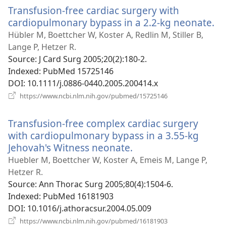
новому
Transfusion-free cardiac surgery with
вікні)
cardiopulmonary bypass in a 2.2-kg neonate.
(в
у
Hübler M, Boettcher W, Koster A, Redlin M, Stiller B,
н
Lange P, Hetzer R.
ві
Source
‎: J Card Surg 2005;20(2):180-2.
Indexed
‎: PubMed 15725146
DOI
‎: 10.1111/j.0886-0440.2005.200414.x
(відкривається
https://www.ncbi.nlm.nih.gov/pubmed/15725146
у
новому
Transfusion-free complex cardiac surgery
вікні)
with cardiopulmonary bypass in a 3.55-kg
Jehovah's Witness neonate.
(відкривається
у
Huebler M, Boettcher W, Koster A, Emeis M, Lange P,
новому
Hetzer R.
вікні)
Source
‎: Ann Thorac Surg 2005;80(4):1504-6.
Indexed
‎: PubMed 16181903
DOI
‎: 10.1016/j.athoracsur.2004.05.009
(відкривається
https://www.ncbi.nlm.nih.gov/pubmed/16181903