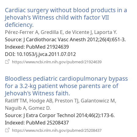
новому
Cardiac surgery without blood products in a
вікні)
Jehovah's Witness child with factor VII
deficiency.
(відкривається
у
Pérez-Ferrer A, Gredilla E, de Vicente J, Laporta Y.
новому
Source
‎: J Cardiothorac Vasc Anesth 2012;26(4):651-3.
вікні)
Indexed
‎: PubMed 21924639
DOI
‎: 10.1053/j.jvca.2011.07.012
(відкривається
https://www.ncbi.nlm.nih.gov/pubmed/21924639
у
новому
Bloodless pediatric cardiopulmonary bypass
вікні)
for a 3.2-kg patient whose parents are of
Jehovah's Witness faith.
(відкривається
у
Ratliff TM, Hodge AB, Preston TJ, Galantowicz M,
новому
Naguib A, Gomez D.
вікні)
Source
‎: J Extra Corpor Technol 2014;46(2):173-6.
Indexed
‎: PubMed 25208437
(відкривається
https://www.ncbi.nlm.nih.gov/pubmed/25208437
у