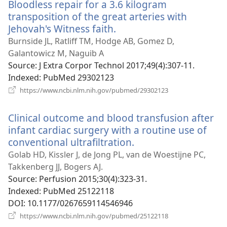
Bloodless repair for a 3.6 kilogram
transposition of the great arteries with
Jehovah's Witness faith.
(відкривається
у
Burnside JL, Ratliff TM, Hodge AB, Gomez D,
новому
Galantowicz M, Naguib A
вікні)
Source
‎: J Extra Corpor Technol 2017;49(4):307-11.
Indexed
‎: PubMed 29302123
(відкривається
https://www.ncbi.nlm.nih.gov/pubmed/29302123
у
новому
Clinical outcome and blood transfusion after
вікні)
infant cardiac surgery with a routine use of
conventional ultrafiltration.
(відкривається
у
Golab HD, Kissler J, de Jong PL, van de Woestijne PC,
новому
Takkenberg JJ, Bogers AJ.
вікні)
Source
‎: Perfusion 2015;30(4):323-31.
Indexed
‎: PubMed 25122118
DOI
‎: 10.1177/0267659114546946
(відкривається
https://www.ncbi.nlm.nih.gov/pubmed/25122118
у