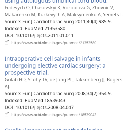
using autologous umbilical cord blood.
(відкри
у
Fedevych O, Chasovskyi K, Vorobiova G, Zhovnir V,
новому
Makarenko M, Kurkevych A, Maksymenko A, Yemets I.
вікні)
Source
‎: Eur J Cardiothorac Surg 2011;40(4):985-9.
Indexed
‎: PubMed 21353580
DOI
‎: 10.1016/j.ejcts.2011.01.011
(відкривається
https://www.ncbi.nlm.nih.gov/pubmed/21353580
у
новому
Intraoperative cell salvage in infants
вікні)
undergoing elective cardiac surgery: a
prospective trial.
(відкривається
у
Golab HD, Scohy TV, de Jong PL, Takkenberg JJ, Bogers
новому
AJ.
вікні)
Source
‎: Eur J Cardiothorac Surg 2008;34(2):354-9.
Indexed
‎: PubMed 18539043
DOI
‎: 10.1016/j.ejcts.2008.04.047
(відкривається
https://www.ncbi.nlm.nih.gov/pubmed/18539043
у
новому
вікні)