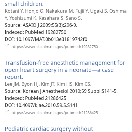
small children.
(відкривається
у
Kotani Y, Honjo O, Nakakura M, Fujii Y, Ugaki S, Oshima
новому
Y, Yoshizumi K, Kasahara S, Sano S.
вікні)
Source
‎: ASAIO J 2009;55(3):296-9.
Indexed
‎: PubMed 19282750
DOI
‎: 10.1097/MAT.0b013e31819742f0
(відкривається
https://www.ncbi.nlm.nih.gov/pubmed/19282750
у
новому
Transfusion-free anesthetic management for
вікні)
open heart surgery in a neonate—a case
report.
(відкривається
у
Lee JM, Byon HJ, Kim JT, Kim HS, Kim CS.
новому
Source
‎: Korean J Anesthesiol 2010;59 Suppl:S141-5.
вікні)
Indexed
‎: PubMed 21286425
DOI
‎: 10.4097/kjae.2010.59.S.S141
(відкривається
https://www.ncbi.nlm.nih.gov/pubmed/21286425
у
новому
Pediatric cardiac surgery without
вікні)