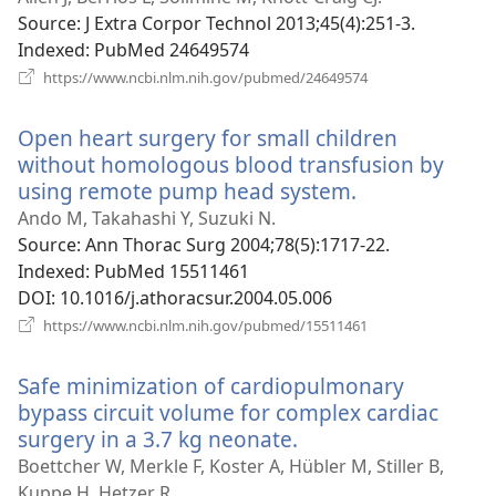
новому
Source
‎: J Extra Corpor Technol 2013;45(4):251-3.
вікні)
Indexed
‎: PubMed 24649574
(відкривається
https://www.ncbi.nlm.nih.gov/pubmed/24649574
у
новому
Open heart surgery for small children
вікні)
without homologous blood transfusion by
using remote pump head system.
(відкриваєть
у
Ando M, Takahashi Y, Suzuki N.
новому
Source
‎: Ann Thorac Surg 2004;78(5):1717-22.
вікні)
Indexed
‎: PubMed 15511461
DOI
‎: 10.1016/j.athoracsur.2004.05.006
(відкривається
https://www.ncbi.nlm.nih.gov/pubmed/15511461
у
новому
Safe minimization of cardiopulmonary
вікні)
bypass circuit volume for complex cardiac
surgery in a 3.7 kg neonate.
(відкривається
у
Boettcher W, Merkle F, Koster A, Hübler M, Stiller B,
новому
Kuppe H, Hetzer R.