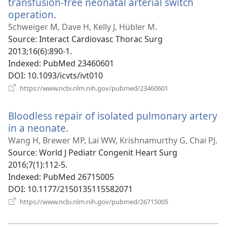
transfusion-free neonatal arterial switch
operation.
(відкривається
у
Schweiger M, Dave H, Kelly J, Hübler M.
новому
Source
‎: Interact Cardiovasc Thorac Surg
вікні)
2013;16(6):890-1.
Indexed
‎: PubMed 23460601
DOI
‎: 10.1093/icvts/ivt010
(відкривається
https://www.ncbi.nlm.nih.gov/pubmed/23460601
у
новому
Bloodless repair of isolated pulmonary artery
вікні)
in a neonate.
(відкривається
у
Wang H, Brewer MP, Lai WW, Krishnamurthy G, Chai PJ.
новому
Source
‎: World J Pediatr Congenit Heart Surg
вікні)
2016;7(1):112-5.
Indexed
‎: PubMed 26715005
DOI
‎: 10.1177/2150135115582071
(відкривається
https://www.ncbi.nlm.nih.gov/pubmed/26715005
у
новому