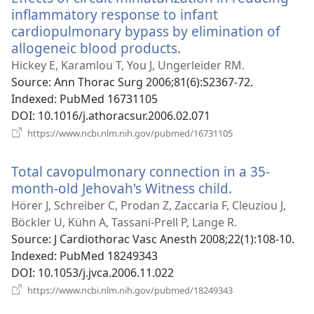
inflammatory response to infant
cardiopulmonary bypass by elimination of
allogeneic blood products.
(відкривається
у
Hickey E, Karamlou T, You J, Ungerleider RM.
новому
Source
‎: Ann Thorac Surg 2006;81(6):S2367-72.
вікні)
Indexed
‎: PubMed 16731105
DOI
‎: 10.1016/j.athoracsur.2006.02.071
(відкривається
https://www.ncbi.nlm.nih.gov/pubmed/16731105
у
новому
Total cavopulmonary connection in a 35-
вікні)
month-old Jehovah's Witness child.
(відкриваєт
у
Hörer J, Schreiber C, Prodan Z, Zaccaria F, Cleuziou J,
новому
Böckler U, Kühn A, Tassani-Prell P, Lange R.
вікні)
Source
‎: J Cardiothorac Vasc Anesth 2008;22(1):108-10.
Indexed
‎: PubMed 18249343
DOI
‎: 10.1053/j.jvca.2006.11.022
(відкривається
https://www.ncbi.nlm.nih.gov/pubmed/18249343
у