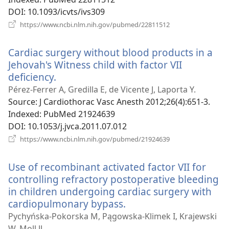
DOI
‎: 10.1093/icvts/ivs309
(відкривається
https://www.ncbi.nlm.nih.gov/pubmed/22811512
у
новому
Cardiac surgery without blood products in a
вікні)
Jehovah's Witness child with factor VII
deficiency.
(відкривається
у
Pérez-Ferrer A, Gredilla E, de Vicente J, Laporta Y.
новому
Source
‎: J Cardiothorac Vasc Anesth 2012;26(4):651-3.
вікні)
Indexed
‎: PubMed 21924639
DOI
‎: 10.1053/j.jvca.2011.07.012
(відкривається
https://www.ncbi.nlm.nih.gov/pubmed/21924639
у
новому
Use of recombinant activated factor VII for
вікні)
controlling refractory postoperative bleeding
in children undergoing cardiac surgery with
cardiopulmonary bypass.
(відкривається
у
Pychyńska-Pokorska M, Pągowska-Klimek I, Krajewski
новому
W, Moll JJ.