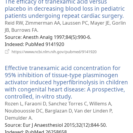
The efficacy of tranexamic acid versus
вікні)
placebo in decreasing blood loss in pediatric
patients undergoing repeat cardiac surgery.
(ві
у
Reid RW, Zimmerman AA, Laussen PC, Mayer JE, Gorlin
но
JB, Burrows FA.
вік
Source
‎: Anesth Analg 1997;84(5):990-6.
Indexed
‎: PubMed 9141920
(відкривається
https://www.ncbi.nlm.nih.gov/pubmed/9141920
у
новому
Effective tranexamic acid concentration for
вікні)
95% inhibition of tissue-type plasminogen
activator induced hyperfibrinolysis in children
with congenital heart disease: A prospective,
controlled, in-vitro study.
(відкривається
у
Rozen L, Faraoni D, Sanchez Torres C, Willems A,
новому
Noubouossie DC, Barglazan D, Van der Linden P,
вікні)
Demulder A.
Source
‎: Eur J Anaesthesiol 2015;32(12):844-50.
Indexed
‎: PubMed 26258658