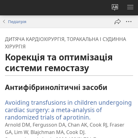
Змінити
ПО
мову
М
Педіатрія
сайту
ДИТЯЧА КАРДІОХІРУРГІЯ, ТОРАКАЛЬНА І СУДИННА
ХІРУРГІЯ
Корекція та оптимізація
системи гемостазу
Антифібринолітичні засоби
Avoiding transfusions in children undergoing
cardiac surgery: a meta-analysis of
randomized trials of aprotinin.
(відкривається
у
Arnold DM, Fergusson DA, Chan AK, Cook RJ, Fraser
новому
GA, Lim W, Blajchman MA, Cook DJ.