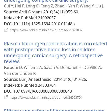
у
Cui Y, Hei F, Long C, Feng Z, Zhao J, Yan F, Wang Y, Liu J.
новому
Source
‎: Artif Organs 2010;34(11):955-60.
вікні)
Indexed
‎: PubMed 21092037
DOI
‎: 10.1111/j.1525-1594.2010.01148.x
(відкривається
https://www.ncbi.nlm.nih.gov/pubmed/21092037
у
новому
Plasma fibrinogen concentration is correlated
вікні)
with postoperative blood loss in children
undergoing cardiac surgery. A retrospective
review.
(відкривається
у
Faraoni D, Willems A, Savan V, Demanet H, De Ville A,
новому
Van der Linden P.
вікні)
Source
‎: Eur J Anaesthesiol 2014;31(6):317-26.
Indexed
‎: PubMed 24503704
DOI
‎: 10.1097/EJA.0000000000000043
(відкривається
https://www.ncbi.nlm.nih.gov/pubmed/24503704
у
новому
Efficacy and safety of fibrinogen concentrate
вікні)