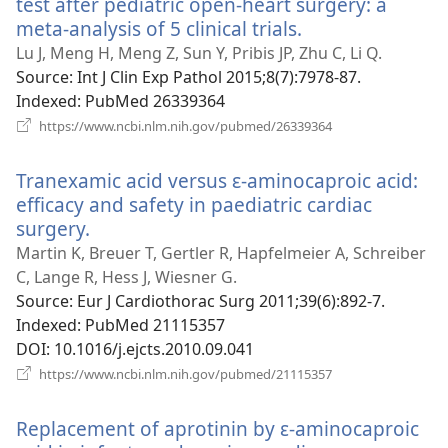
test after pediatric open-heart surgery: a
meta-analysis of 5 clinical trials.
(відкривається
у
Lu J, Meng H, Meng Z, Sun Y, Pribis JP, Zhu C, Li Q.
новому
Source
‎: Int J Clin Exp Pathol 2015;8(7):7978-87.
вікні)
Indexed
‎: PubMed 26339364
(відкривається
https://www.ncbi.nlm.nih.gov/pubmed/26339364
у
новому
Tranexamic acid versus ɛ-aminocaproic acid:
вікні)
efficacy and safety in paediatric cardiac
surgery.
(відкривається
у
Martin K, Breuer T, Gertler R, Hapfelmeier A, Schreiber
новому
C, Lange R, Hess J, Wiesner G.
вікні)
Source
‎: Eur J Cardiothorac Surg 2011;39(6):892-7.
Indexed
‎: PubMed 21115357
DOI
‎: 10.1016/j.ejcts.2010.09.041
(відкривається
https://www.ncbi.nlm.nih.gov/pubmed/21115357
у
новому
Replacement of aprotinin by ε-aminocaproic
вікні)