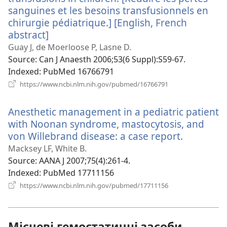
sanguines et les besoins transfusionnels en
chirurgie pédiatrique.] [English, French
abstract]
(відкривається
у
Guay J, de Moerloose P, Lasne D.
новому
Source
‎: Can J Anaesth 2006;53(6 Suppl):S59-67.
вікні)
Indexed
‎: PubMed 16766791
(відкривається
https://www.ncbi.nlm.nih.gov/pubmed/16766791
у
новому
Anesthetic management in a pediatric patient
вікні)
with Noonan syndrome, mastocytosis, and
von Willebrand disease: a case report.
(відкрив
у
Macksey LF, White B.
новому
Source
‎: AANA J 2007;75(4):261-4.
вікні)
Indexed
‎: PubMed 17711156
(відкривається
https://www.ncbi.nlm.nih.gov/pubmed/17711156
у
новому
вікні)
Місцеві гемостатичні засоби