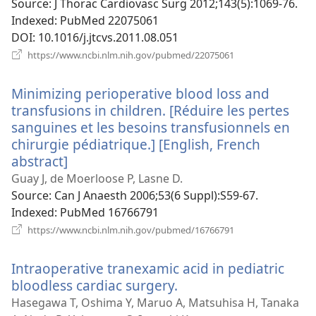
Source
‎: J Thorac Cardiovasc Surg 2012;143(5):1069-76.
Indexed
‎: PubMed 22075061
DOI
‎: 10.1016/j.jtcvs.2011.08.051
(відкривається
https://www.ncbi.nlm.nih.gov/pubmed/22075061
у
новому
Minimizing perioperative blood loss and
вікні)
transfusions in children. [Réduire les pertes
sanguines et les besoins transfusionnels en
chirurgie pédiatrique.] [English, French
abstract]
(відкривається
у
Guay J, de Moerloose P, Lasne D.
новому
Source
‎: Can J Anaesth 2006;53(6 Suppl):S59-67.
вікні)
Indexed
‎: PubMed 16766791
(відкривається
https://www.ncbi.nlm.nih.gov/pubmed/16766791
у
новому
Intraoperative tranexamic acid in pediatric
вікні)
bloodless cardiac surgery.
(відкривається
у
Hasegawa T, Oshima Y, Maruo A, Matsuhisa H, Tanaka