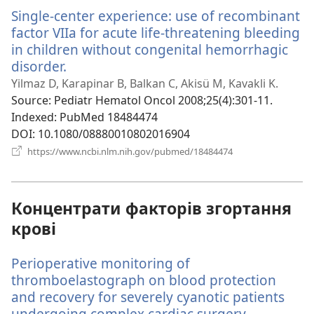
новому
Single-center experience: use of recombinant
вікні)
factor VIIa for acute life-threatening bleeding
in children without congenital hemorrhagic
disorder.
(відкривається
у
Yilmaz D, Karapinar B, Balkan C, Akisü M, Kavakli K.
новому
Source
‎: Pediatr Hematol Oncol 2008;25(4):301-11.
вікні)
Indexed
‎: PubMed 18484474
DOI
‎: 10.1080/08880010802016904
(відкривається
https://www.ncbi.nlm.nih.gov/pubmed/18484474
у
новому
вікні)
Концентрати факторів згортання
крові
Perioperative monitoring of
thromboelastograph on blood protection
and recovery for severely cyanotic patients
undergoing complex cardiac surgery.
(відкрива