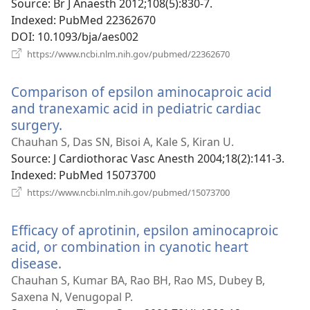
новому
Source
‎: Br J Anaesth 2012;108(5):830-7.
вікні)
Indexed
‎: PubMed 22362670
DOI
‎: 10.1093/bja/aes002
(відкривається
https://www.ncbi.nlm.nih.gov/pubmed/22362670
у
новому
Comparison of epsilon aminocaproic acid
вікні)
and tranexamic acid in pediatric cardiac
surgery.
(відкривається
у
Chauhan S, Das SN, Bisoi A, Kale S, Kiran U.
новому
Source
‎: J Cardiothorac Vasc Anesth 2004;18(2):141-3.
вікні)
Indexed
‎: PubMed 15073700
(відкривається
https://www.ncbi.nlm.nih.gov/pubmed/15073700
у
новому
Efficacy of aprotinin, epsilon aminocaproic
вікні)
acid, or combination in cyanotic heart
disease.
(відкривається
у
Chauhan S, Kumar BA, Rao BH, Rao MS, Dubey B,
новому
Saxena N, Venugopal P.