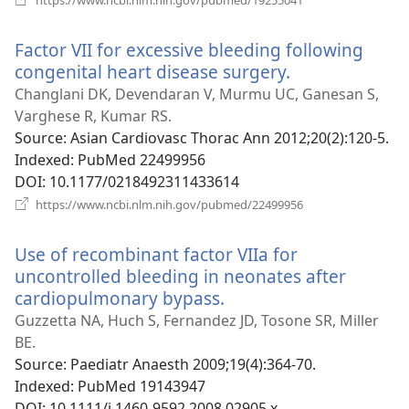
у
новому
Factor VII for excessive bleeding following
вікні)
congenital heart disease surgery.
(відкриваєтьс
у
Changlani DK, Devendaran V, Murmu UC, Ganesan S,
новому
Varghese R, Kumar RS.
вікні)
Source
‎: Asian Cardiovasc Thorac Ann 2012;20(2):120-5.
Indexed
‎: PubMed 22499956
DOI
‎: 10.1177/0218492311433614
(відкривається
https://www.ncbi.nlm.nih.gov/pubmed/22499956
у
новому
Use of recombinant factor VIIa for
вікні)
uncontrolled bleeding in neonates after
cardiopulmonary bypass.
(відкривається
у
Guzzetta NA, Huch S, Fernandez JD, Tosone SR, Miller
новому
BE.
вікні)
Source
‎: Paediatr Anaesth 2009;19(4):364-70.
Indexed
‎: PubMed 19143947
DOI
‎: 10.1111/j.1460-9592.2008.02905.x