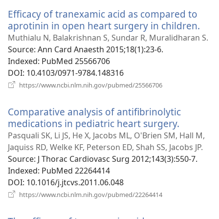
новому
Efficacy of tranexamic acid as compared to
вікні)
aprotinin in open heart surgery in children.
(ві
у
Muthialu N, Balakrishnan S, Sundar R, Muralidharan S.
нов
Source
‎: Ann Card Anaesth 2015;18(1):23-6.
вікн
Indexed
‎: PubMed 25566706
DOI
‎: 10.4103/0971-9784.148316
(відкривається
https://www.ncbi.nlm.nih.gov/pubmed/25566706
у
новому
Comparative analysis of antifibrinolytic
вікні)
medications in pediatric heart surgery.
(відкрив
у
Pasquali SK, Li JS, He X, Jacobs ML, O'Brien SM, Hall M,
новому
Jaquiss RD, Welke KF, Peterson ED, Shah SS, Jacobs JP.
вікні)
Source
‎: J Thorac Cardiovasc Surg 2012;143(3):550-7.
Indexed
‎: PubMed 22264414
DOI
‎: 10.1016/j.jtcvs.2011.06.048
(відкривається
https://www.ncbi.nlm.nih.gov/pubmed/22264414
у
новому