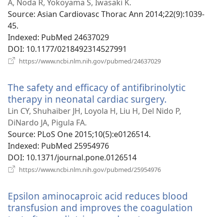
новому
A, Noda R, Yokoyama S, Iwasaki K.
вікні)
Source
‎: Asian Cardiovasc Thorac Ann 2014;22(9):1039-
45.
Indexed
‎: PubMed 24637029
DOI
‎: 10.1177/0218492314527991
(відкривається
https://www.ncbi.nlm.nih.gov/pubmed/24637029
у
новому
The safety and efficacy of antifibrinolytic
вікні)
therapy in neonatal cardiac surgery.
(відкриває
у
Lin CY, Shuhaiber JH, Loyola H, Liu H, Del Nido P,
новому
DiNardo JA, Pigula FA.
вікні)
Source
‎: PLoS One 2015;10(5):e0126514.
Indexed
‎: PubMed 25954976
DOI
‎: 10.1371/journal.pone.0126514
(відкривається
https://www.ncbi.nlm.nih.gov/pubmed/25954976
у
новому
Epsilon aminocaproic acid reduces blood
вікні)
transfusion and improves the coagulation