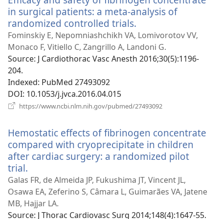
in surgical patients: a meta-analysis of
randomized controlled trials.
(відкривається
у
Fominskiy E, Nepomniashchikh VA, Lomivorotov VV,
новому
Monaco F, Vitiello C, Zangrillo A, Landoni G.
вікні)
Source
‎: J Cardiothorac Vasc Anesth 2016;30(5):1196-
204.
Indexed
‎: PubMed 27493092
DOI
‎: 10.1053/j.jvca.2016.04.015
(відкривається
https://www.ncbi.nlm.nih.gov/pubmed/27493092
у
новому
Hemostatic effects of fibrinogen concentrate
вікні)
compared with cryoprecipitate in children
after cardiac surgery: a randomized pilot
trial.
(відкривається
у
Galas FR, de Almeida JP, Fukushima JT, Vincent JL,
новому
Osawa EA, Zeferino S, Câmara L, Guimarães VA, Jatene
вікні)
MB, Hajjar LA.
Source
‎: J Thorac Cardiovasc Surg 2014;148(4):1647-55.