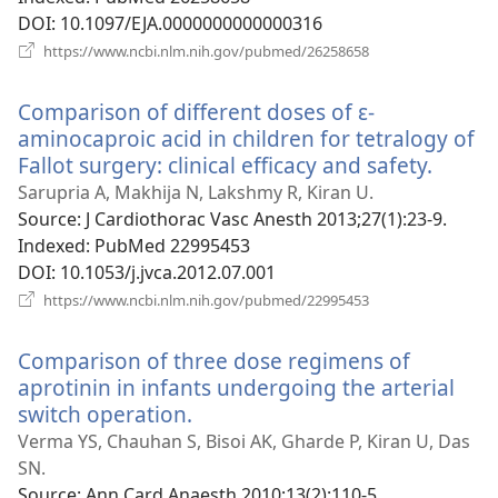
DOI
‎: 10.1097/EJA.0000000000000316
(відкривається
https://www.ncbi.nlm.nih.gov/pubmed/26258658
у
новому
Comparison of different doses of ε-
вікні)
aminocaproic acid in children for tetralogy of
Fallot surgery: clinical efficacy and safety.
(відк
у
Sarupria A, Makhija N, Lakshmy R, Kiran U.
новом
Source
‎: J Cardiothorac Vasc Anesth 2013;27(1):23-9.
вікні)
Indexed
‎: PubMed 22995453
DOI
‎: 10.1053/j.jvca.2012.07.001
(відкривається
https://www.ncbi.nlm.nih.gov/pubmed/22995453
у
новому
Comparison of three dose regimens of
вікні)
aprotinin in infants undergoing the arterial
switch operation.
(відкривається
у
Verma YS, Chauhan S, Bisoi AK, Gharde P, Kiran U, Das
новому
SN.
вікні)
Source
‎: Ann Card Anaesth 2010;13(2):110-5.