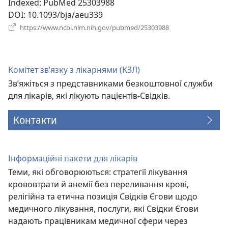
Indexed
‎: PubMed 25303988
DOI
‎: 10.1093/bja/aeu339
(відкривається
https://www.ncbi.nlm.nih.gov/pubmed/25303988
у
новому
вікні)
Комітет зв’язку з лікарнями (КЗЛ)
Зв’яжіться з представниками безкоштовної служби
для лікарів, які лікують пацієнтів-Свідків.
Контакти
Інформаційні пакети для лікарів
Теми, які обговорюються: стратегії лікування
крововтрати й анемії без переливання крові,
релігійна та етична позиція Свідків Єгови щодо
медичного лікування, послуги, які Свідки Єгови
надають працівникам медичної сфери через