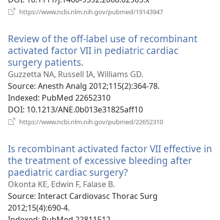
(відкривається
https://www.ncbi.nlm.nih.gov/pubmed/19143947
у
новому
Review of the off-label use of recombinant
вікні)
activated factor VII in pediatric cardiac
surgery patients.
(відкривається
у
Guzzetta NA, Russell IA, Williams GD.
новому
Source
‎: Anesth Analg 2012;115(2):364-78.
вікні)
Indexed
‎: PubMed 22652310
DOI
‎: 10.1213/ANE.0b013e31825aff10
(відкривається
https://www.ncbi.nlm.nih.gov/pubmed/22652310
у
новому
Is recombinant activated factor VII effective in
вікні)
the treatment of excessive bleeding after
paediatric cardiac surgery?
(відкривається
у
Okonta KE, Edwin F, Falase B.
новому
Source
‎: Interact Cardiovasc Thorac Surg
вікні)
2012;15(4):690-4.
Indexed
‎: PubMed 22811512