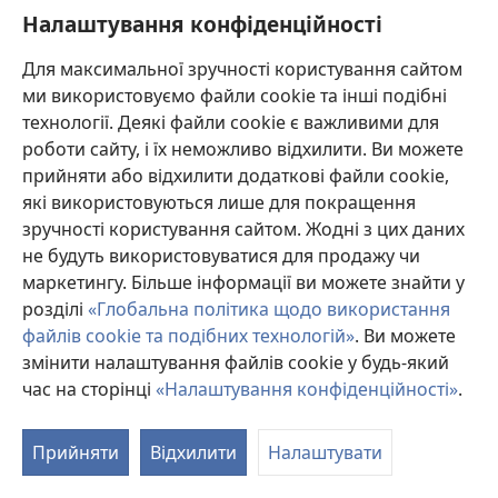
що надає високоякісне медичне лікування,— бути обізнаним з новою
Налаштування конфіденційності
інформацією, обговорювати можливі варіанти лікування і допомагати
пацієнту приймати власні рішення згідно з його медичним станом,
побажаннями, цінностями та віруваннями. Не всі медичні стратегії, згадані
Для максимальної зручності користування сайтом
у наведеному списку, є прийнятними і необхідними для кожного пацієнта.
ми використовуємо файли cookie та інші подібні
До пацієнтів: завжди шукайте порад вашого лікаря або іншого фахівця
технології. Деякі файли cookie є важливими для
з охорони здоров’я щодо медичних станів та лікування. Проконсультуйтеся
роботи сайту, і їх неможливо відхилити. Ви можете
з лікарем, якщо відчуваєте, що ви хворі.
прийняти або відхилити додаткові файли cookie,
Послуговуватися цим сайтом можна згідно з умовами його використання.
які використовуються лише для покращення
зручності користування сайтом. Жодні з цих даних
не будуть використовуватися для продажу чи
маркетингу. Більше інформації ви можете знайти у
Налаштування зовнішнього вигляду
розділі
«Глобальна політика щодо використання
файлів cookie та подібних технологій»
. Ви можете
змінити налаштування файлів cookie у будь-який
час на сторінці
«Налаштування конфіденційності»
.
Copyright
© 2026 Watch Tower Bible and Tract Society of Pennsylvania.
УМОВИ ВИКОРИСТАННЯ
|
ПОЛІТИКА КОНФІДЕНЦІЙНОСТІ
|
НАЛАШТУВАННЯ КОНФІДЕНЦІЙНОСТІ
Прийняти
Відхилити
Налаштувати