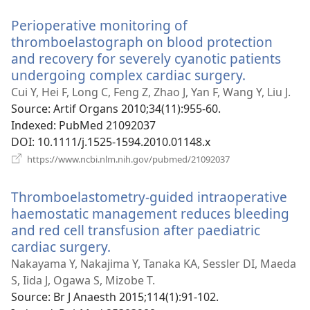
новому
Perioperative monitoring of
вікні)
thromboelastograph on blood protection
and recovery for severely cyanotic patients
undergoing complex cardiac surgery.
(відкрива
у
Cui Y, Hei F, Long C, Feng Z, Zhao J, Yan F, Wang Y, Liu J.
новому
Source
‎: Artif Organs 2010;34(11):955-60.
вікні)
Indexed
‎: PubMed 21092037
DOI
‎: 10.1111/j.1525-1594.2010.01148.x
(відкривається
https://www.ncbi.nlm.nih.gov/pubmed/21092037
у
новому
Thromboelastometry-guided intraoperative
вікні)
haemostatic management reduces bleeding
and red cell transfusion after paediatric
cardiac surgery.
(відкривається
у
Nakayama Y, Nakajima Y, Tanaka KA, Sessler DI, Maeda
новому
S, Iida J, Ogawa S, Mizobe T.
вікні)
Source
‎: Br J Anaesth 2015;114(1):91-102.