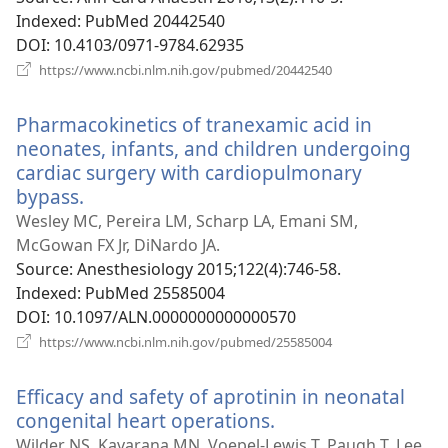
Indexed
‎: PubMed 20442540
DOI
‎: 10.4103/0971-9784.62935
(відкривається
https://www.ncbi.nlm.nih.gov/pubmed/20442540
у
новому
Pharmacokinetics of tranexamic acid in
вікні)
neonates, infants, and children undergoing
cardiac surgery with cardiopulmonary
bypass.
(відкривається
у
Wesley MC, Pereira LM, Scharp LA, Emani SM,
новому
McGowan FX Jr, DiNardo JA.
вікні)
Source
‎: Anesthesiology 2015;122(4):746-58.
Indexed
‎: PubMed 25585004
DOI
‎: 10.1097/ALN.0000000000000570
(відкривається
https://www.ncbi.nlm.nih.gov/pubmed/25585004
у
новому
Efficacy and safety of aprotinin in neonatal
вікні)
congenital heart operations.
(відкривається
у
Wilder NS, Kavarana MN, Voepel-Lewis T, Paugh T, Lee