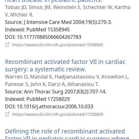
у
Tobias JD, Simsic JM, Weinstein S, Schechter W, Kartha
новому
V, Michler R.
вікні)
Source
‎: J Intensive Care Med 2004;19(5):270-3.
Indexed
‎: PubMed 15358945
DOI
‎: 10.1177/0885066604267783
(відкривається
https://www.ncbi.nlm.nih.gov/pubmed/15358945
у
новому
Recombinant activated factor VII in cardiac
вікні)
surgery: a systematic review.
(відкривається
у
Warren O, Mandal K, Hadjianastassiou V, Knowlton L,
новому
Panesar S, John K, Darzi A, Athanasiou T.
вікні)
Source
‎: Ann Thorac Surg 2007;83(2):707-14.
Indexed
‎: PubMed 17258029
DOI
‎: 10.1016/j.athoracsur.2006.10.033
(відкривається
https://www.ncbi.nlm.nih.gov/pubmed/17258029
у
новому
Defining the role of recombinant activated
вікні)
factor VII in pediatric cardiac surgery: where