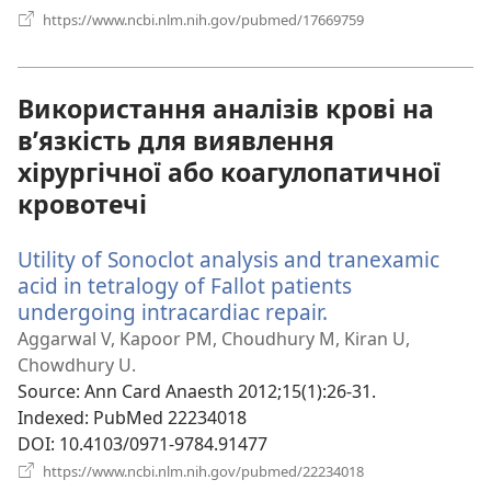
(відкривається
https://www.ncbi.nlm.nih.gov/pubmed/17669759
у
новому
вікні)
Використання аналізів крові на
в’язкість для виявлення
хірургічної або коагулопатичної
кровотечі
Utility of Sonoclot analysis and tranexamic
acid in tetralogy of Fallot patients
undergoing intracardiac repair.
(відкривається
у
Aggarwal V, Kapoor PM, Choudhury M, Kiran U,
новому
Chowdhury U.
вікні)
Source
‎: Ann Card Anaesth 2012;15(1):26-31.
Indexed
‎: PubMed 22234018
DOI
‎: 10.4103/0971-9784.91477
(відкривається
https://www.ncbi.nlm.nih.gov/pubmed/22234018
у