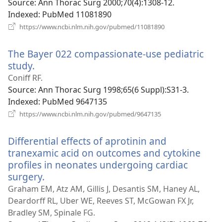
вікні)
Source
‎: Ann Thorac Surg 2000;70(4):1308-12.
Indexed
‎: PubMed 11081890
(відкривається
https://www.ncbi.nlm.nih.gov/pubmed/11081890
у
новому
The Bayer 022 compassionate-use pediatric
вікні)
study.
(відкривається
у
Coniff RF.
новому
Source
‎: Ann Thorac Surg 1998;65(6 Suppl):S31-3.
вікні)
Indexed
‎: PubMed 9647135
(відкривається
https://www.ncbi.nlm.nih.gov/pubmed/9647135
у
новому
Differential effects of aprotinin and
вікні)
tranexamic acid on outcomes and cytokine
profiles in neonates undergoing cardiac
surgery.
(відкривається
у
Graham EM, Atz AM, Gillis J, Desantis SM, Haney AL,
новому
Deardorff RL, Uber WE, Reeves ST, McGowan FX Jr,
вікні)
Bradley SM, Spinale FG.