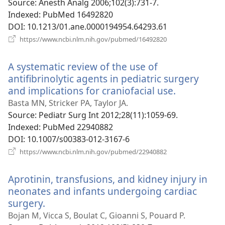
вікні)
Source
‎: Anesth Analg 2006;102(3):731-7.
Indexed
‎: PubMed 16492820
DOI
‎: 10.1213/01.ane.0000194954.64293.61
(відкривається
https://www.ncbi.nlm.nih.gov/pubmed/16492820
у
новому
A systematic review of the use of
вікні)
antifibrinolytic agents in pediatric surgery
and implications for craniofacial use.
(відкрива
у
Basta MN, Stricker PA, Taylor JA.
новому
Source
‎: Pediatr Surg Int 2012;28(11):1059-69.
вікні)
Indexed
‎: PubMed 22940882
DOI
‎: 10.1007/s00383-012-3167-6
(відкривається
https://www.ncbi.nlm.nih.gov/pubmed/22940882
у
новому
Aprotinin, transfusions, and kidney injury in
вікні)
neonates and infants undergoing cardiac
surgery.
(відкривається
у
Bojan M, Vicca S, Boulat C, Gioanni S, Pouard P.