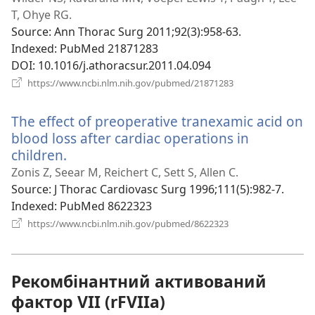
новому
T, Ohye RG.
вікні)
Source
‎: Ann Thorac Surg 2011;92(3):958-63.
Indexed
‎: PubMed 21871283
DOI
‎: 10.1016/j.athoracsur.2011.04.094
(відкривається
https://www.ncbi.nlm.nih.gov/pubmed/21871283
у
новому
The effect of preoperative tranexamic acid on
вікні)
blood loss after cardiac operations in
children.
(відкривається
у
Zonis Z, Seear M, Reichert C, Sett S, Allen C.
новому
Source
‎: J Thorac Cardiovasc Surg 1996;111(5):982-7.
вікні)
Indexed
‎: PubMed 8622323
(відкривається
https://www.ncbi.nlm.nih.gov/pubmed/8622323
у
новому
вікні)
Рекомбінантний активований
фактор VII (rFVIIa)