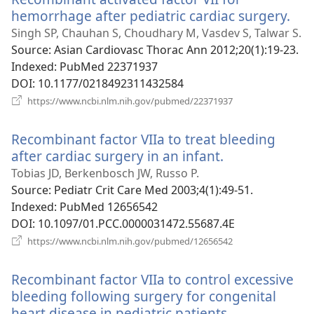
hemorrhage after pediatric cardiac surgery.
(ві
у
Singh SP, Chauhan S, Choudhary M, Vasdev S, Talwar S.
но
Source
‎: Asian Cardiovasc Thorac Ann 2012;20(1):19-23.
вікн
Indexed
‎: PubMed 22371937
DOI
‎: 10.1177/0218492311432584
(відкривається
https://www.ncbi.nlm.nih.gov/pubmed/22371937
у
новому
Recombinant factor VIIa to treat bleeding
вікні)
after cardiac surgery in an infant.
(відкриваєтьс
у
Tobias JD, Berkenbosch JW, Russo P.
новому
Source
‎: Pediatr Crit Care Med 2003;4(1):49-51.
вікні)
Indexed
‎: PubMed 12656542
DOI
‎: 10.1097/01.PCC.0000031472.55687.4E
(відкривається
https://www.ncbi.nlm.nih.gov/pubmed/12656542
у
новому
Recombinant factor VIIa to control excessive
вікні)
bleeding following surgery for congenital
heart disease in pediatric patients.
(відкриваєть