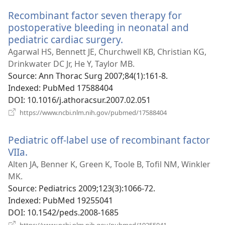
Recombinant factor seven therapy for
postoperative bleeding in neonatal and
pediatric cardiac surgery.
(відкривається
у
Agarwal HS, Bennett JE, Churchwell KB, Christian KG,
новому
Drinkwater DC Jr, He Y, Taylor MB.
вікні)
Source
‎: Ann Thorac Surg 2007;84(1):161-8.
Indexed
‎: PubMed 17588404
DOI
‎: 10.1016/j.athoracsur.2007.02.051
(відкривається
https://www.ncbi.nlm.nih.gov/pubmed/17588404
у
новому
Pediatric off-label use of recombinant factor
вікні)
VIIa.
(відкривається
у
Alten JA, Benner K, Green K, Toole B, Tofil NM, Winkler
новому
MK.
вікні)
Source
‎: Pediatrics 2009;123(3):1066-72.
Indexed
‎: PubMed 19255041
DOI
‎: 10.1542/peds.2008-1685
(відкривається
https://www.ncbi.nlm.nih.gov/pubmed/19255041