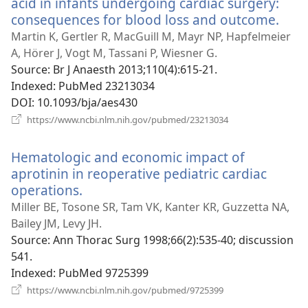
acid in infants undergoing cardiac surgery:
consequences for blood loss and outcome.
(від
у
Martin K, Gertler R, MacGuill M, Mayr NP, Hapfelmeier
нов
A, Hörer J, Vogt M, Tassani P, Wiesner G.
вікні
Source
‎: Br J Anaesth 2013;110(4):615-21.
Indexed
‎: PubMed 23213034
DOI
‎: 10.1093/bja/aes430
(відкривається
https://www.ncbi.nlm.nih.gov/pubmed/23213034
у
новому
Hematologic and economic impact of
вікні)
aprotinin in reoperative pediatric cardiac
operations.
(відкривається
у
Miller BE, Tosone SR, Tam VK, Kanter KR, Guzzetta NA,
новому
Bailey JM, Levy JH.
вікні)
Source
‎: Ann Thorac Surg 1998;66(2):535-40; discussion
541.
Indexed
‎: PubMed 9725399
(відкривається
https://www.ncbi.nlm.nih.gov/pubmed/9725399
у