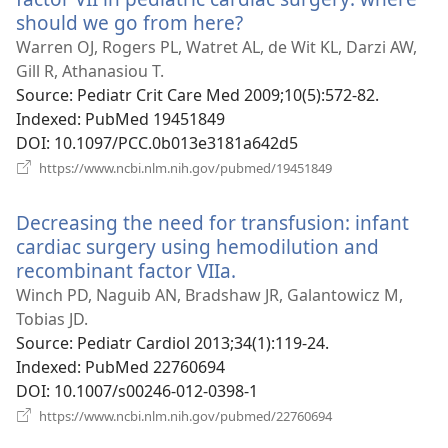
should we go from here?
(відкривається
у
Warren OJ, Rogers PL, Watret AL, de Wit KL, Darzi AW,
новому
Gill R, Athanasiou T.
вікні)
Source
‎: Pediatr Crit Care Med 2009;10(5):572-82.
Indexed
‎: PubMed 19451849
DOI
‎: 10.1097/PCC.0b013e3181a642d5
(відкривається
https://www.ncbi.nlm.nih.gov/pubmed/19451849
у
новому
Decreasing the need for transfusion: infant
вікні)
cardiac surgery using hemodilution and
recombinant factor VIIa.
(відкривається
у
Winch PD, Naguib AN, Bradshaw JR, Galantowicz M,
новому
Tobias JD.
вікні)
Source
‎: Pediatr Cardiol 2013;34(1):119-24.
Indexed
‎: PubMed 22760694
DOI
‎: 10.1007/s00246-012-0398-1
(відкривається
https://www.ncbi.nlm.nih.gov/pubmed/22760694
у