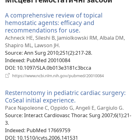
A comprehensive review of topical
hemostatic agents: efficacy and
recommendations for use.
(відкривається
у
Achneck HE, Sileshi B, Jamiolkowski RM, Albala DM,
новому
Shapiro ML, Lawson JH.
вікні)
Source
‎: Ann Surg 2010;251(2):217-28.
Indexed
‎: PubMed 20010084
DOI
‎: 10.1097/SLA.0b013e3181c3bcca
(відкривається
https://www.ncbi.nlm.nih.gov/pubmed/20010084
у
новому
Resternotomy in pediatric cardiac surgery:
вікні)
CoSeal initial experience.
(відкривається
у
Pace Napoleone C, Oppido G, Angeli E, Gargiulo G.
новому
Source
‎: Interact Cardiovasc Thorac Surg 2007;6(1):21-
вікні)
3.
Indexed
‎: PubMed 17669759
DOI
‎: 10.1510/icvts.2006.141531