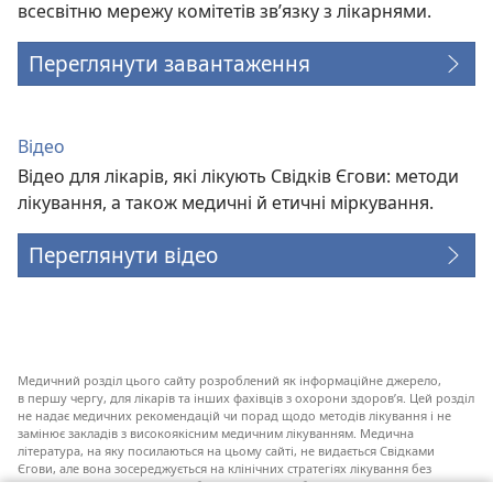
всесвітню мережу комітетів зв’язку з лікарнями.
Переглянути завантаження
Відео
Відео для лікарів, які лікують Свідків Єгови: методи
лікування, а також медичні й етичні міркування.
Переглянути відео
Медичний розділ цього сайту розроблений як інформаційне джерело,
в першу чергу, для лікарів та інших фахівців з охорони здоров’я. Цей розділ
не надає медичних рекомендацій чи порад щодо методів лікування і не
замінює закладів з високоякісним медичним лікуванням. Медична
література, на яку посилаються на цьому сайті, не видається Свідками
Єгови, але вона зосереджується на клінічних стратегіях лікування без
переливання крові, які варто брати до уваги. Обов’язок кожного закладу,