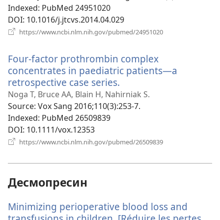
Indexed
‎: PubMed 24951020
DOI
‎: 10.1016/j.jtcvs.2014.04.029
(відкривається
https://www.ncbi.nlm.nih.gov/pubmed/24951020
у
новому
Four-factor prothrombin complex
вікні)
concentrates in paediatric patients—a
retrospective case series.
(відкривається
у
Noga T, Bruce AA, Blain H, Nahirniak S.
новому
Source
‎: Vox Sang 2016;110(3):253-7.
вікні)
Indexed
‎: PubMed 26509839
DOI
‎: 10.1111/vox.12353
(відкривається
https://www.ncbi.nlm.nih.gov/pubmed/26509839
у
новому
вікні)
Десмопресин
Minimizing perioperative blood loss and
transfusions in children. [Réduire les pertes