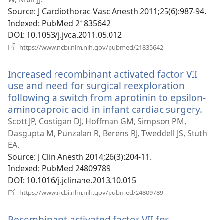
вікні)
Source
‎: J Cardiothorac Vasc Anesth 2011;25(6):987-94.
Indexed
‎: PubMed 21835642
DOI
‎: 10.1053/j.jvca.2011.05.012
(відкривається
https://www.ncbi.nlm.nih.gov/pubmed/21835642
у
новому
Increased recombinant activated factor VII
вікні)
use and need for surgical reexploration
following a switch from aprotinin to epsilon-
aminocaproic acid in infant cardiac surgery.
(ві
у
Scott JP, Costigan DJ, Hoffman GM, Simpson PM,
нов
Dasgupta M, Punzalan R, Berens RJ, Tweddell JS, Stuth
вікн
EA.
Source
‎: J Clin Anesth 2014;26(3):204-11.
Indexed
‎: PubMed 24809789
DOI
‎: 10.1016/j.jclinane.2013.10.015
(відкривається
https://www.ncbi.nlm.nih.gov/pubmed/24809789
у
новому
Recombinant activated factor VII for
вікні)