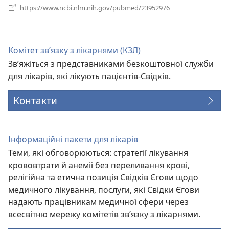
(відкривається
https://www.ncbi.nlm.nih.gov/pubmed/23952976
у
новому
вікні)
Комітет зв’язку з лікарнями (КЗЛ)
Зв’яжіться з представниками безкоштовної служби
для лікарів, які лікують пацієнтів-Свідків.
Контакти
Інформаційні пакети для лікарів
Теми, які обговорюються: стратегії лікування
крововтрати й анемії без переливання крові,
релігійна та етична позиція Свідків Єгови щодо
медичного лікування, послуги, які Свідки Єгови
надають працівникам медичної сфери через
всесвітню мережу комітетів зв’язку з лікарнями.