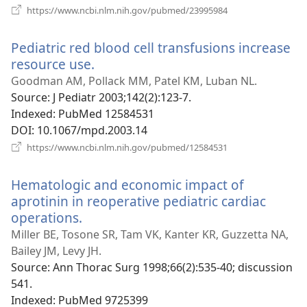
(відкривається
https://www.ncbi.nlm.nih.gov/pubmed/23995984
у
новому
Pediatric red blood cell transfusions increase
вікні)
resource use.
(відкривається
у
Goodman AM, Pollack MM, Patel KM, Luban NL.
новому
Source
‎: J Pediatr 2003;142(2):123-7.
вікні)
Indexed
‎: PubMed 12584531
DOI
‎: 10.1067/mpd.2003.14
(відкривається
https://www.ncbi.nlm.nih.gov/pubmed/12584531
у
новому
Hematologic and economic impact of
вікні)
aprotinin in reoperative pediatric cardiac
operations.
(відкривається
у
Miller BE, Tosone SR, Tam VK, Kanter KR, Guzzetta NA,
новому
Bailey JM, Levy JH.
вікні)
Source
‎: Ann Thorac Surg 1998;66(2):535-40; discussion
541.
Indexed
‎: PubMed 9725399