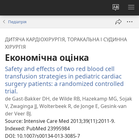
Змінити
ПО
мову
М
Педіатрія
сайту
ДИТЯЧА КАРДІОХІРУРГІЯ, ТОРАКАЛЬНА І СУДИННА
ХІРУРГІЯ
Економічна оцінка
Safety and effects of two red blood cell
transfusion strategies in pediatric cardiac
surgery patients: a randomized controlled
trial.
(відкривається
у
de Gast-Bakker DH, de Wilde RB, Hazekamp MG, Sojak
новому
V, Zwaginga JJ, Wolterbeek R, de Jonge E, Gesink-van
вікні)
der Veer BJ.
Source
‎: Intensive Care Med 2013;39(11):2011-9.
Indexed
‎: PubMed 23995984
DOI
‎: 10.1007/s00134-013-3085-7