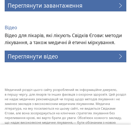
Переглянути завантаження
Відео
Відео для лікарів, які лікують Свідків Єгови: методи
лікування, а також медичні й етичні міркування.
Переглянути відео
Медичний розділ цього сайту розроблений як інформаційне джерело,
в першу чергу, для лікарів та інших фахівців з охорони здоров’я. Цей розділ
не надає медичних рекомендацій чи порад щодо методів лікування і не
замінює закладів з високоякісним медичним лікуванням. Медична
література, на яку посилаються на цьому сайті, не видається Свідками
Єгови, але вона зосереджується на клінічних стратегіях лікування без
переливання крові, які варто брати до уваги. Обов’язок кожного закладу,
що надає високоякісне медичне лікування,— бути обізнаним з новою
інформацією, обговорювати можливі варіанти лікування і допомагати