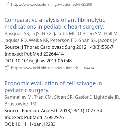
(відкривається
https://www.ncbi.nlm.nih.gov/pubmed/9725399
у
новому
Comparative analysis of antifibrinolytic
вікні)
medications in pediatric heart surgery.
(відкрив
у
Pasquali SK, Li JS, He X, Jacobs ML, O'Brien SM, Hall M,
новому
Jaquiss RD, Welke KF, Peterson ED, Shah SS, Jacobs JP.
вікні)
Source
‎: J Thorac Cardiovasc Surg 2012;143(3):550-7.
Indexed
‎: PubMed 22264414
DOI
‎: 10.1016/j.jtcvs.2011.06.048
(відкривається
https://www.ncbi.nlm.nih.gov/pubmed/22264414
у
новому
Economic evaluation of cell salvage in
вікні)
pediatric surgery.
(відкривається
у
Samnaliev M, Tran CM, Sloan SR, Gasior I, Lightdale JR,
новому
Brustowicz RM.
вікні)
Source
‎: Paediatr Anaesth 2013;23(11):1027-34.
Indexed
‎: PubMed 23952976
DOI
‎: 10.1111/pan.12233