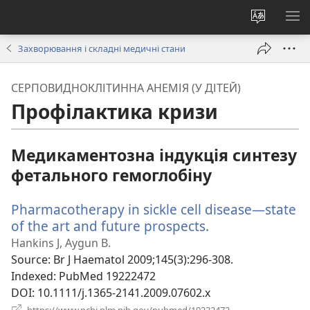
Змінити
ПО
мову
М
Захворювання і складні медичні стани
сайту
СЕРПОВИДНОКЛІТИННА АНЕМІЯ (У ДІТЕЙ)
Профілактика кризи
Медикаментозна індукція синтезу
фетального гемоглобіну
Pharmacotherapy in sickle cell disease—state
of the art and future prospects.
(відкривається
у
Hankins J, Aygun B.
новому
Source
‎: Br J Haematol 2009;145(3):296-308.
вікні)
Indexed
‎: PubMed 19222472
DOI
‎: 10.1111/j.1365-2141.2009.07602.x
(відкривається