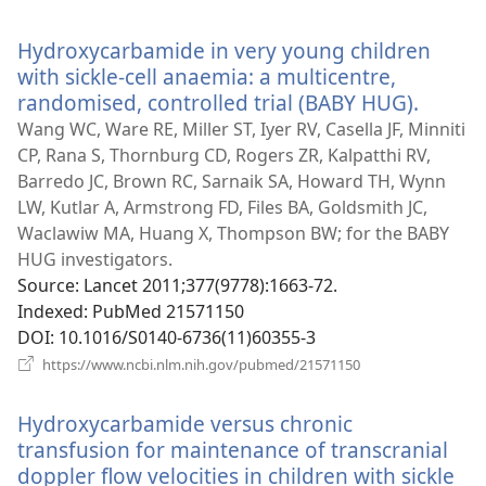
у
новому
Hydroxycarbamide in very young children
вікні)
with sickle-cell anaemia: a multicentre,
randomised, controlled trial (BABY HUG).
(відкр
у
Wang WC, Ware RE, Miller ST, Iyer RV, Casella JF, Minniti
новом
CP, Rana S, Thornburg CD, Rogers ZR, Kalpatthi RV,
вікні)
Barredo JC, Brown RC, Sarnaik SA, Howard TH, Wynn
LW, Kutlar A, Armstrong FD, Files BA, Goldsmith JC,
Waclawiw MA, Huang X, Thompson BW; for the BABY
HUG investigators.
Source
‎: Lancet 2011;377(9778):1663-72.
Indexed
‎: PubMed 21571150
DOI
‎: 10.1016/S0140-6736(11)60355-3
(відкривається
https://www.ncbi.nlm.nih.gov/pubmed/21571150
у
новому
Hydroxycarbamide versus chronic
вікні)
transfusion for maintenance of transcranial
doppler flow velocities in children with sickle