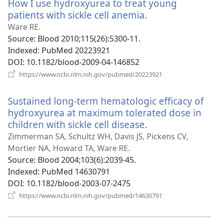
How I use hydroxyurea to treat young
вікні)
patients with sickle cell anemia.
(відкривається
у
Ware RE.
новому
Source
‎: Blood 2010;115(26):5300-11.
вікні)
Indexed
‎: PubMed 20223921
DOI
‎: 10.1182/blood-2009-04-146852
(відкривається
https://www.ncbi.nlm.nih.gov/pubmed/20223921
у
новому
Sustained long-term hematologic efficacy of
вікні)
hydroxyurea at maximum tolerated dose in
children with sickle cell disease.
(відкривається
у
Zimmerman SA, Schultz WH, Davis JS, Pickens CV,
новому
Mortier NA, Howard TA, Ware RE.
вікні)
Source
‎: Blood 2004;103(6):2039-45.
Indexed
‎: PubMed 14630791
DOI
‎: 10.1182/blood-2003-07-2475
(відкривається
https://www.ncbi.nlm.nih.gov/pubmed/14630791
у
новому