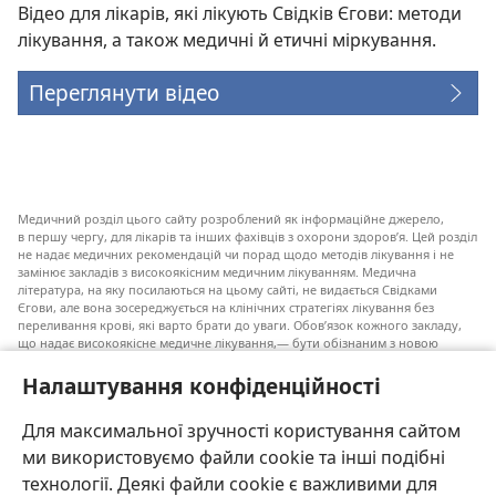
Відео для лікарів, які лікують Свідків Єгови: методи
лікування, а також медичні й етичні міркування.
Переглянути відео
Медичний розділ цього сайту розроблений як інформаційне джерело,
в першу чергу, для лікарів та інших фахівців з охорони здоров’я. Цей розділ
не надає медичних рекомендацій чи порад щодо методів лікування і не
замінює закладів з високоякісним медичним лікуванням. Медична
література, на яку посилаються на цьому сайті, не видається Свідками
Єгови, але вона зосереджується на клінічних стратегіях лікування без
переливання крові, які варто брати до уваги. Обов’язок кожного закладу,
що надає високоякісне медичне лікування,— бути обізнаним з новою
інформацією, обговорювати можливі варіанти лікування і допомагати
пацієнту приймати власні рішення згідно з його медичним станом,
Налаштування конфіденційності
побажаннями, цінностями та віруваннями. Не всі медичні стратегії, згадані
у наведеному списку, є прийнятними і необхідними для кожного пацієнта.
Для максимальної зручності користування сайтом
До пацієнтів: завжди шукайте порад вашого лікаря або іншого фахівця
ми використовуємо файли cookie та інші подібні
з охорони здоров’я щодо медичних станів та лікування. Проконсультуйтеся
з лікарем, якщо відчуваєте, що ви хворі.
технології. Деякі файли cookie є важливими для