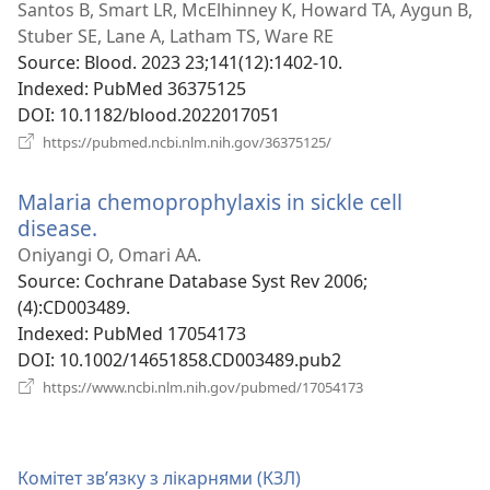
новому
Santos B, Smart LR, McElhinney K, Howard TA, Aygun B,
вікні)
Stuber SE, Lane A, Latham TS, Ware RE
Source
‎: Blood. 2023 23;141(12):1402-10.
Indexed
‎: PubMed 36375125
DOI
‎: 10.1182/blood.2022017051
(відкривається
https://pubmed.ncbi.nlm.nih.gov/36375125/
у
новому
Malaria chemoprophylaxis in sickle cell
вікні)
disease.
(відкривається
у
Oniyangi O, Omari AA.
новому
Source
‎: Cochrane Database Syst Rev 2006;
вікні)
(4):CD003489.
Indexed
‎: PubMed 17054173
DOI
‎: 10.1002/14651858.CD003489.pub2
(відкривається
https://www.ncbi.nlm.nih.gov/pubmed/17054173
у
новому
вікні)
Комітет зв’язку з лікарнями (КЗЛ)