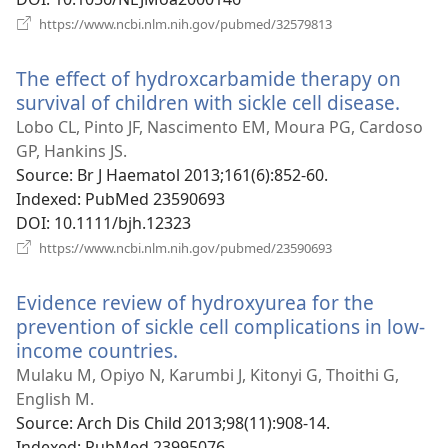
(відкривається
https://www.ncbi.nlm.nih.gov/pubmed/32579813
у
новому
The effect of hydroxcarbamide therapy on
вікні)
survival of children with sickle cell disease.
(від
у
Lobo CL, Pinto JF, Nascimento EM, Moura PG, Cardoso
ново
GP, Hankins JS.
вікні
Source
‎: Br J Haematol 2013;161(6):852-60.
Indexed
‎: PubMed 23590693
DOI
‎: 10.1111/bjh.12323
(відкривається
https://www.ncbi.nlm.nih.gov/pubmed/23590693
у
новому
Evidence review of hydroxyurea for the
вікні)
prevention of sickle cell complications in low-
income countries.
(відкривається
у
Mulaku M, Opiyo N, Karumbi J, Kitonyi G, Thoithi G,
новому
English M.
вікні)
Source
‎: Arch Dis Child 2013;98(11):908-14.
Indexed
‎: PubMed 23995076