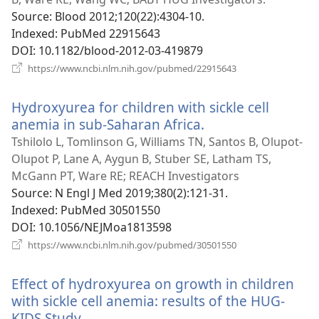
Source
‎: Blood 2012;120(22):4304-10.
Indexed
‎: PubMed 22915643
DOI
‎: 10.1182/blood-2012-03-419879
(відкривається
https://www.ncbi.nlm.nih.gov/pubmed/22915643
у
новому
Hydroxyurea for children with sickle cell
вікні)
anemia in sub-Saharan Africa.
(відкривається
у
Tshilolo L, Tomlinson G, Williams TN, Santos B, Olupot-
новому
Olupot P, Lane A, Aygun B, Stuber SE, Latham TS,
вікні)
McGann PT, Ware RE; REACH Investigators
Source
‎: N Engl J Med 2019;380(2):121-31.
Indexed
‎: PubMed 30501550
DOI
‎: 10.1056/NEJMoa1813598
(відкривається
https://www.ncbi.nlm.nih.gov/pubmed/30501550
у
новому
Effect of hydroxyurea on growth in children
вікні)
with sickle cell anemia: results of the HUG-
KIDS Study.
(відкривається