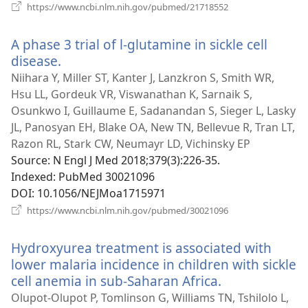
(відкривається
https://www.ncbi.nlm.nih.gov/pubmed/21718552
у
новому
A phase 3 trial of l-glutamine in sickle cell
вікні)
disease.
(відкривається
у
Niihara Y, Miller ST, Kanter J, Lanzkron S, Smith WR,
новому
Hsu LL, Gordeuk VR, Viswanathan K, Sarnaik S,
вікні)
Osunkwo I, Guillaume E, Sadanandan S, Sieger L, Lasky
JL, Panosyan EH, Blake OA, New TN, Bellevue R, Tran LT,
Razon RL, Stark CW, Neumayr LD, Vichinsky EP
Source
‎: N Engl J Med 2018;379(3):226-35.
Indexed
‎: PubMed 30021096
DOI
‎: 10.1056/NEJMoa1715971
(відкривається
https://www.ncbi.nlm.nih.gov/pubmed/30021096
у
новому
Hydroxyurea treatment is associated with
вікні)
lower malaria incidence in children with sickle
cell anemia in sub-Saharan Africa.
(відкриваєть
у
Olupot-Olupot P, Tomlinson G, Williams TN, Tshilolo L,