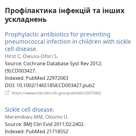
вікні)
Профілактика інфекцій та інших
ускладнень
Prophylactic antibiotics for preventing
pneumococcal infection in children with sickle
cell disease.
(відкривається
у
Hirst C, Owusu-Ofori S.
новому
Source
‎: Cochrane Database Syst Rev 2012;
вікні)
(9):CD003427.
Indexed
‎: PubMed 22972063
DOI
‎: 10.1002/14651858.CD003427.pub2
(відкривається
https://www.ncbi.nlm.nih.gov/pubmed/22972063
у
новому
Sickle cell disease.
(відкривається
вікні)
у
Meremikwu MM, Okomo U.
новому
Source
‎: BMJ Clin Evid 2011;02:2402.
вікні)
Indexed
‎: PubMed 21718552