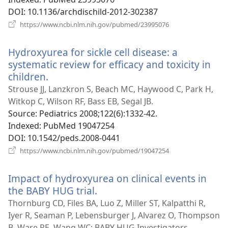
DOI
‎: 10.1136/archdischild-2012-302387
(відкривається
https://www.ncbi.nlm.nih.gov/pubmed/23995076
у
новому
Hydroxyurea for sickle cell disease: a
вікні)
systematic review for efficacy and toxicity in
children.
(відкривається
у
Strouse JJ, Lanzkron S, Beach MC, Haywood C, Park H,
новому
Witkop C, Wilson RF, Bass EB, Segal JB.
вікні)
Source
‎: Pediatrics 2008;122(6):1332-42.
Indexed
‎: PubMed 19047254
DOI
‎: 10.1542/peds.2008-0441
(відкривається
https://www.ncbi.nlm.nih.gov/pubmed/19047254
у
новому
Impact of hydroxyurea on clinical events in
вікні)
the BABY HUG trial.
(відкривається
у
Thornburg CD, Files BA, Luo Z, Miller ST, Kalpatthi R,
новому
Iyer R, Seaman P, Lebensburger J, Alvarez O, Thompson
вікні)
B, Ware RE, Wang WC; BABY HUG Investigators.