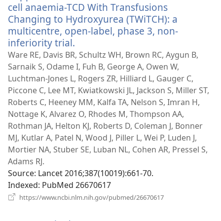
cell anaemia-TCD With Transfusions
Changing to Hydroxyurea (TWiTCH): a
multicentre, open-label, phase 3, non-
inferiority trial.
(відкривається
у
Ware RE, Davis BR, Schultz WH, Brown RC, Aygun B,
новому
Sarnaik S, Odame I, Fuh B, George A, Owen W,
вікні)
Luchtman-Jones L, Rogers ZR, Hilliard L, Gauger C,
Piccone C, Lee MT, Kwiatkowski JL, Jackson S, Miller ST,
Roberts C, Heeney MM, Kalfa TA, Nelson S, Imran H,
Nottage K, Alvarez O, Rhodes M, Thompson AA,
Rothman JA, Helton KJ, Roberts D, Coleman J, Bonner
MJ, Kutlar A, Patel N, Wood J, Piller L, Wei P, Luden J,
Mortier NA, Stuber SE, Luban NL, Cohen AR, Pressel S,
Adams RJ.
Source
‎: Lancet 2016;387(10019):661-70.
Indexed
‎: PubMed 26670617
(відкривається
https://www.ncbi.nlm.nih.gov/pubmed/26670617
у
новому