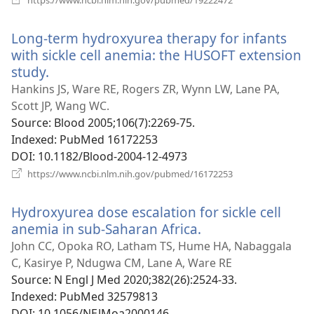
https://www.ncbi.nlm.nih.gov/pubmed/19222472
у
новому
Long-term hydroxyurea therapy for infants
вікні)
with sickle cell anemia: the HUSOFT extension
study.
(відкривається
у
Hankins JS, Ware RE, Rogers ZR, Wynn LW, Lane PA,
новому
Scott JP, Wang WC.
вікні)
Source
‎: Blood 2005;106(7):2269-75.
Indexed
‎: PubMed 16172253
DOI
‎: 10.1182/Blood-2004-12-4973
(відкривається
https://www.ncbi.nlm.nih.gov/pubmed/16172253
у
новому
Hydroxyurea dose escalation for sickle cell
вікні)
anemia in sub-Saharan Africa.
(відкривається
у
John CC, Opoka RO, Latham TS, Hume HA, Nabaggala
новому
C, Kasirye P, Ndugwa CM, Lane A, Ware RE
вікні)
Source
‎: N Engl J Med 2020;382(26):2524-33.
Indexed
‎: PubMed 32579813
DOI
‎: 10.1056/NEJMoa2000146