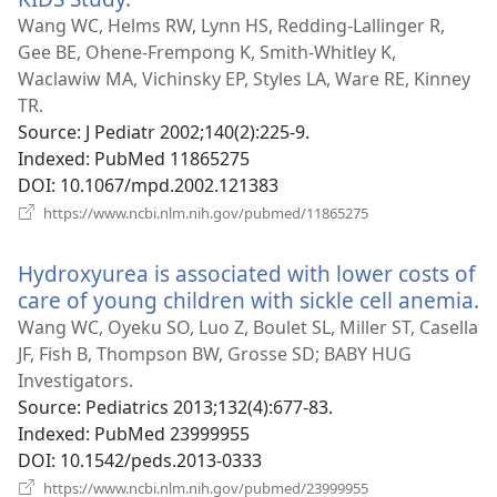
у
Wang WC, Helms RW, Lynn HS, Redding-Lallinger R,
новому
Gee BE, Ohene-Frempong K, Smith-Whitley K,
вікні)
Waclawiw MA, Vichinsky EP, Styles LA, Ware RE, Kinney
TR.
Source
‎: J Pediatr 2002;140(2):225-9.
Indexed
‎: PubMed 11865275
DOI
‎: 10.1067/mpd.2002.121383
(відкривається
https://www.ncbi.nlm.nih.gov/pubmed/11865275
у
новому
Hydroxyurea is associated with lower costs of
вікні)
care of young children with sickle cell anemia.
(
у
Wang WC, Oyeku SO, Luo Z, Boulet SL, Miller ST, Casella
н
JF, Fish B, Thompson BW, Grosse SD; BABY HUG
в
Investigators.
Source
‎: Pediatrics 2013;132(4):677-83.
Indexed
‎: PubMed 23999955
DOI
‎: 10.1542/peds.2013-0333
(відкривається
https://www.ncbi.nlm.nih.gov/pubmed/23999955