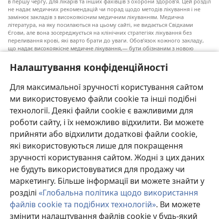
в першу чергу, для лікарів та інших фахівців з охорони здоров’я. Цей розділ
не надає медичних рекомендацій чи порад щодо методів лікування і не
замінює закладів з високоякісним медичним лікуванням. Медична
література, на яку посилаються на цьому сайті, не видається Свідками
Єгови, але вона зосереджується на клінічних стратегіях лікування без
переливання крові, які варто брати до уваги. Обов’язок кожного закладу,
що надає високоякісне медичне лікування,— бути обізнаним з новою
інформацією, обговорювати можливі варіанти лікування і допомагати
пацієнту приймати власні рішення згідно з його медичним станом,
Налаштування конфіденційності
побажаннями, цінностями та віруваннями. Не всі медичні стратегії, згадані
у наведеному списку, є прийнятними і необхідними для кожного пацієнта.
Для максимальної зручності користування сайтом
До пацієнтів: завжди шукайте порад вашого лікаря або іншого фахівця
ми використовуємо файли cookie та інші подібні
з охорони здоров’я щодо медичних станів та лікування. Проконсультуйтеся
з лікарем, якщо відчуваєте, що ви хворі.
технології. Деякі файли cookie є важливими для
роботи сайту, і їх неможливо відхилити. Ви можете
Послуговуватися цим сайтом можна згідно з умовами його використання.
прийняти або відхилити додаткові файли cookie,
які використовуються лише для покращення
зручності користування сайтом. Жодні з цих даних
не будуть використовуватися для продажу чи
Налаштування зовнішнього вигляду
маркетингу. Більше інформації ви можете знайти у
розділі
«Глобальна політика щодо використання
файлів cookie та подібних технологій»
. Ви можете
змінити налаштування файлів cookie у будь-який
Copyright
© 2026 Watch Tower Bible and Tract Society of Pennsylvania.