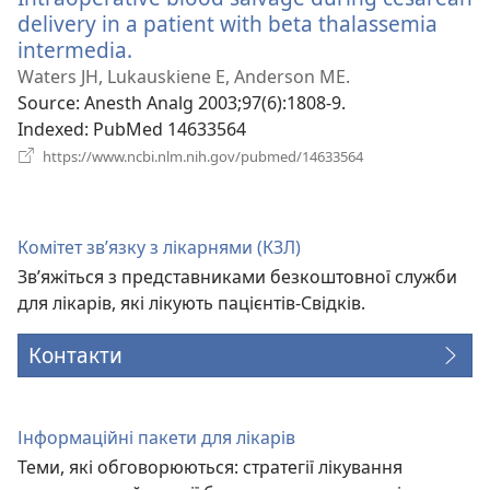
delivery in a patient with beta thalassemia
intermedia.
(відкривається
у
Waters JH, Lukauskiene E, Anderson ME.
новому
Source
‎: Anesth Analg 2003;97(6):1808-9.
вікні)
Indexed
‎: PubMed 14633564
(відкривається
https://www.ncbi.nlm.nih.gov/pubmed/14633564
у
новому
вікні)
Комітет зв’язку з лікарнями (КЗЛ)
Зв’яжіться з представниками безкоштовної служби
для лікарів, які лікують пацієнтів-Свідків.
Контакти
Інформаційні пакети для лікарів
Теми, які обговорюються: стратегії лікування