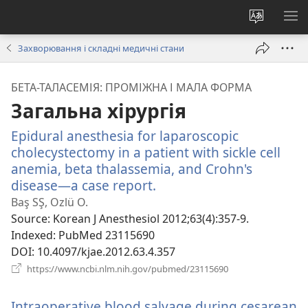
Змінити
ПО
мову
М
Захворювання і складні медичні стани
сайту
БЕТА-ТАЛАСЕМІЯ: ПРОМІЖНА І МАЛА ФОРМА
Загальна хірургія
Epidural anesthesia for laparoscopic
cholecystectomy in a patient with sickle cell
anemia, beta thalassemia, and Crohn's
disease—a case report.
(відкривається
у
Baş SŞ, Ozlü O.
новому
Source
‎: Korean J Anesthesiol 2012;63(4):357-9.
вікні)
Indexed
‎: PubMed 23115690
DOI
‎: 10.4097/kjae.2012.63.4.357
(відкривається
https://www.ncbi.nlm.nih.gov/pubmed/23115690
у
новому
Intraoperative blood salvage during cesarean
вікні)