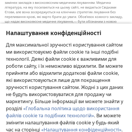
замінює закладів з високоякісним медичним лікуванням. Медична
література, на яку посилаються на цьому сайті, не видається Свідками
Єгови, але вона зосереджується на клінічних стратегіях лікування без
переливання крові, які варто брати до уваги. Обов’язок кожного закладу,
що надає високоякісне медичне лікування,— бути обізнаним з новою
інформацією, обговорювати можливі варіанти лікування і допомагати
пацієнту приймати власні рішення згідно з його медичним станом,
Налаштування конфіденційності
побажаннями, цінностями та віруваннями. Не всі медичні стратегії, згадані
у наведеному списку, є прийнятними і необхідними для кожного пацієнта.
Для максимальної зручності користування сайтом
До пацієнтів: завжди шукайте порад вашого лікаря або іншого фахівця
ми використовуємо файли cookie та інші подібні
з охорони здоров’я щодо медичних станів та лікування. Проконсультуйтеся
з лікарем, якщо відчуваєте, що ви хворі.
технології. Деякі файли cookie є важливими для
роботи сайту, і їх неможливо відхилити. Ви можете
Послуговуватися цим сайтом можна згідно з умовами його використання.
прийняти або відхилити додаткові файли cookie,
які використовуються лише для покращення
зручності користування сайтом. Жодні з цих даних
не будуть використовуватися для продажу чи
Налаштування зовнішнього вигляду
маркетингу. Більше інформації ви можете знайти у
розділі
«Глобальна політика щодо використання
файлів cookie та подібних технологій»
. Ви можете
змінити налаштування файлів cookie у будь-який
Copyright
© 2026 Watch Tower Bible and Tract Society of Pennsylvania.
УМОВИ ВИКОРИСТАННЯ
|
ПОЛІТИКА КОНФІДЕНЦІЙНОСТІ
|
час на сторінці
«Налаштування конфіденційності»
.