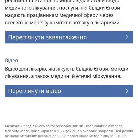
релігійна та етична позиція Свідків Єгови щодо
медичного лікування, послуги, які Свідки Єгови
надають працівникам медичної сфери через
всесвітню мережу комітетів зв’язку з лікарнями.
Переглянути завантаження
Відео
Відео для лікарів, які лікують Свідків Єгови: методи
лікування, а також медичні й етичні міркування.
Переглянути відео
Медичний розділ цього сайту розроблений як інформаційне джерело,
в першу чергу, для лікарів та інших фахівців з охорони здоров’я. Цей розділ
не надає медичних рекомендацій чи порад щодо методів лікування і не