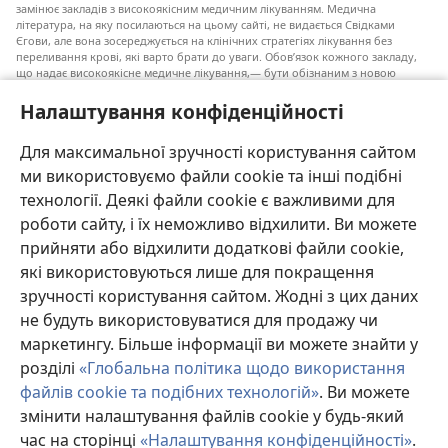
замінює закладів з високоякісним медичним лікуванням. Медична
література, на яку посилаються на цьому сайті, не видається Свідками
Єгови, але вона зосереджується на клінічних стратегіях лікування без
переливання крові, які варто брати до уваги. Обов’язок кожного закладу,
що надає високоякісне медичне лікування,— бути обізнаним з новою
інформацією, обговорювати можливі варіанти лікування і допомагати
пацієнту приймати власні рішення згідно з його медичним станом,
Налаштування конфіденційності
побажаннями, цінностями та віруваннями. Не всі медичні стратегії, згадані
у наведеному списку, є прийнятними і необхідними для кожного пацієнта.
Для максимальної зручності користування сайтом
До пацієнтів: завжди шукайте порад вашого лікаря або іншого фахівця
ми використовуємо файли cookie та інші подібні
з охорони здоров’я щодо медичних станів та лікування. Проконсультуйтеся
з лікарем, якщо відчуваєте, що ви хворі.
технології. Деякі файли cookie є важливими для
роботи сайту, і їх неможливо відхилити. Ви можете
Послуговуватися цим сайтом можна згідно з умовами його використання.
прийняти або відхилити додаткові файли cookie,
які використовуються лише для покращення
зручності користування сайтом. Жодні з цих даних
не будуть використовуватися для продажу чи
Налаштування зовнішнього вигляду
маркетингу. Більше інформації ви можете знайти у
розділі
«Глобальна політика щодо використання
файлів cookie та подібних технологій»
. Ви можете
змінити налаштування файлів cookie у будь-який
Copyright
© 2026 Watch Tower Bible and Tract Society of Pennsylvania.
УМОВИ ВИКОРИСТАННЯ
|
ПОЛІТИКА КОНФІДЕНЦІЙНОСТІ
|
час на сторінці
«Налаштування конфіденційності»
.