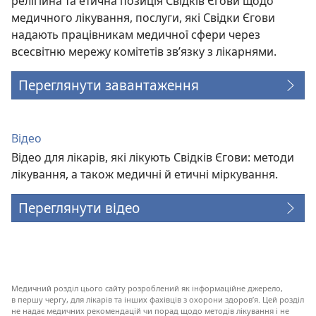
релігійна та етична позиція Свідків Єгови щодо
медичного лікування, послуги, які Свідки Єгови
надають працівникам медичної сфери через
всесвітню мережу комітетів зв’язку з лікарнями.
Переглянути завантаження
Відео
Відео для лікарів, які лікують Свідків Єгови: методи
лікування, а також медичні й етичні міркування.
Переглянути відео
Медичний розділ цього сайту розроблений як інформаційне джерело,
в першу чергу, для лікарів та інших фахівців з охорони здоров’я. Цей розділ
не надає медичних рекомендацій чи порад щодо методів лікування і не