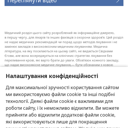
Переглянути відео
Медичний розділ цього сайту розроблений як інформаційне джерело,
в першу чергу, для лікарів та інших фахівців з охорони здоров’я. Цей розділ
не надає медичних рекомендацій чи порад щодо методів лікування і не
замінює закладів з високоякісним медичним лікуванням. Медична
література, на яку посилаються на цьому сайті, не видається Свідками
Єгови, але вона зосереджується на клінічних стратегіях лікування без
переливання крові, які варто брати до уваги. Обов’язок кожного закладу,
що надає високоякісне медичне лікування,— бути обізнаним з новою
інформацією, обговорювати можливі варіанти лікування і допомагати
пацієнту приймати власні рішення згідно з його медичним станом,
Налаштування конфіденційності
побажаннями, цінностями та віруваннями. Не всі медичні стратегії, згадані
у наведеному списку, є прийнятними і необхідними для кожного пацієнта.
Для максимальної зручності користування сайтом
До пацієнтів: завжди шукайте порад вашого лікаря або іншого фахівця
ми використовуємо файли cookie та інші подібні
з охорони здоров’я щодо медичних станів та лікування. Проконсультуйтеся
з лікарем, якщо відчуваєте, що ви хворі.
технології. Деякі файли cookie є важливими для
роботи сайту, і їх неможливо відхилити. Ви можете
Послуговуватися цим сайтом можна згідно з умовами його використання.
прийняти або відхилити додаткові файли cookie,
які використовуються лише для покращення