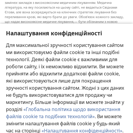
замінює закладів з високоякісним медичним лікуванням. Медична
література, на яку посилаються на цьому сайті, не видається Свідками
Єгови, але вона зосереджується на клінічних стратегіях лікування без
переливання крові, які варто брати до уваги. Обов’язок кожного закладу,
що надає високоякісне медичне лікування,— бути обізнаним з новою
інформацією, обговорювати можливі варіанти лікування і допомагати
пацієнту приймати власні рішення згідно з його медичним станом,
Налаштування конфіденційності
побажаннями, цінностями та віруваннями. Не всі медичні стратегії, згадані
у наведеному списку, є прийнятними і необхідними для кожного пацієнта.
Для максимальної зручності користування сайтом
До пацієнтів: завжди шукайте порад вашого лікаря або іншого фахівця
ми використовуємо файли cookie та інші подібні
з охорони здоров’я щодо медичних станів та лікування. Проконсультуйтеся
з лікарем, якщо відчуваєте, що ви хворі.
технології. Деякі файли cookie є важливими для
роботи сайту, і їх неможливо відхилити. Ви можете
Послуговуватися цим сайтом можна згідно з умовами його використання.
прийняти або відхилити додаткові файли cookie,
які використовуються лише для покращення
зручності користування сайтом. Жодні з цих даних
не будуть використовуватися для продажу чи
Налаштування зовнішнього вигляду
маркетингу. Більше інформації ви можете знайти у
розділі
«Глобальна політика щодо використання
файлів cookie та подібних технологій»
. Ви можете
змінити налаштування файлів cookie у будь-який
Copyright
© 2026 Watch Tower Bible and Tract Society of Pennsylvania.
УМОВИ ВИКОРИСТАННЯ
|
ПОЛІТИКА КОНФІДЕНЦІЙНОСТІ
|
час на сторінці
«Налаштування конфіденційності»
.