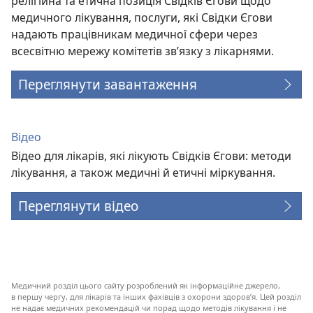
релігійна та етична позиція Свідків Єгови щодо
медичного лікування, послуги, які Свідки Єгови
надають працівникам медичної сфери через
всесвітню мережу комітетів зв’язку з лікарнями.
Переглянути завантаження
Відео
Відео для лікарів, які лікують Свідків Єгови: методи
лікування, а також медичні й етичні міркування.
Переглянути відео
Медичний розділ цього сайту розроблений як інформаційне джерело,
в першу чергу, для лікарів та інших фахівців з охорони здоров’я. Цей розділ
не надає медичних рекомендацій чи порад щодо методів лікування і не