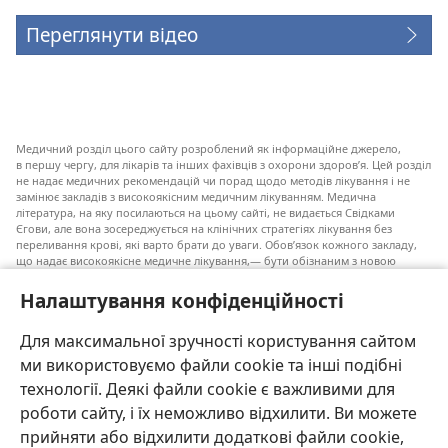
Переглянути відео
Медичний розділ цього сайту розроблений як інформаційне джерело,
в першу чергу, для лікарів та інших фахівців з охорони здоров’я. Цей розділ
не надає медичних рекомендацій чи порад щодо методів лікування і не
замінює закладів з високоякісним медичним лікуванням. Медична
література, на яку посилаються на цьому сайті, не видається Свідками
Єгови, але вона зосереджується на клінічних стратегіях лікування без
переливання крові, які варто брати до уваги. Обов’язок кожного закладу,
що надає високоякісне медичне лікування,— бути обізнаним з новою
інформацією, обговорювати можливі варіанти лікування і допомагати
пацієнту приймати власні рішення згідно з його медичним станом,
Налаштування конфіденційності
побажаннями, цінностями та віруваннями. Не всі медичні стратегії, згадані
у наведеному списку, є прийнятними і необхідними для кожного пацієнта.
Для максимальної зручності користування сайтом
До пацієнтів: завжди шукайте порад вашого лікаря або іншого фахівця
ми використовуємо файли cookie та інші подібні
з охорони здоров’я щодо медичних станів та лікування. Проконсультуйтеся
з лікарем, якщо відчуваєте, що ви хворі.
технології. Деякі файли cookie є важливими для
роботи сайту, і їх неможливо відхилити. Ви можете
Послуговуватися цим сайтом можна згідно з умовами його використання.
прийняти або відхилити додаткові файли cookie,