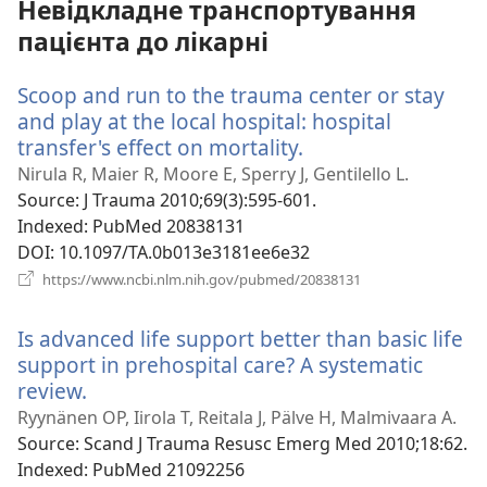
Невідкладне транспортування
пацієнта до лікарні
Scoop and run to the trauma center or stay
and play at the local hospital: hospital
transfer's effect on mortality.
(відкривається
у
Nirula R, Maier R, Moore E, Sperry J, Gentilello L.
новому
Source
‎: J Trauma 2010;69(3):595-601.
вікні)
Indexed
‎: PubMed 20838131
DOI
‎: 10.1097/TA.0b013e3181ee6e32
(відкривається
https://www.ncbi.nlm.nih.gov/pubmed/20838131
у
новому
Is advanced life support better than basic life
вікні)
support in prehospital care? A systematic
review.
(відкривається
у
Ryynänen OP, Iirola T, Reitala J, Pälve H, Malmivaara A.
новому
Source
‎: Scand J Trauma Resusc Emerg Med 2010;18:62.
вікні)
Indexed
‎: PubMed 21092256