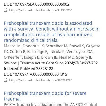
DOI
‎: 10.1097/SLA.0000000000005002
(відкривається
https://pubmed.ncbi.nlm.nih.gov/34132695/
у
новому
Prehospital tranexamic acid is associated
вікні)
with a survival benefit without an increase in
complications: results of two harmonized
randomized clinical trials.
(відкривається
у
Mazzei M, Donohue JK, Schreiber M, Rowell S, Guyette
новому
FX, Cotton B, Eastridge BJ, Nirula R, Vercruysse GA,
вікні)
O'Keeffe T, Joseph B, Brown JB, Neal MD, Sperry JL
Source
‎: J Trauma Acute Care Surg 2024;97(5):697-702.
Indexed
‎: PubMed 38523128
DOI
‎: 10.1097/TA.0000000000004315
(відкривається
https://pubmed.ncbi.nlm.nih.gov/38523128/
у
новому
Prehospital tranexamic acid for severe
вікні)
trauma.
(відкривається
у
PATCH-Trauma Investigators and the ANZICS Clinical