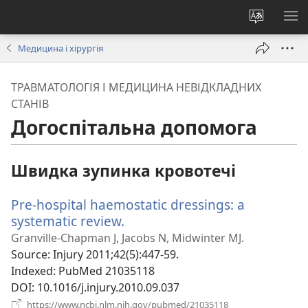
Змінити
ПО
мову
М
Медицина і хірургія
сайту
ТРАВМАТОЛОГІЯ І МЕДИЦИНА НЕВІДКЛАДНИХ
СТАНІВ
Догоспітальна допомога
Швидка зупинка кровотечі
Pre-hospital haemostatic dressings: a
systematic review.
(відкривається
у
Granville-Chapman J, Jacobs N, Midwinter MJ.
новому
Source
‎: Injury 2011;42(5):447-59.
вікні)
Indexed
‎: PubMed 21035118
DOI
‎: 10.1016/j.injury.2010.09.037
(відкривається
https://www.ncbi.nlm.nih.gov/pubmed/21035118