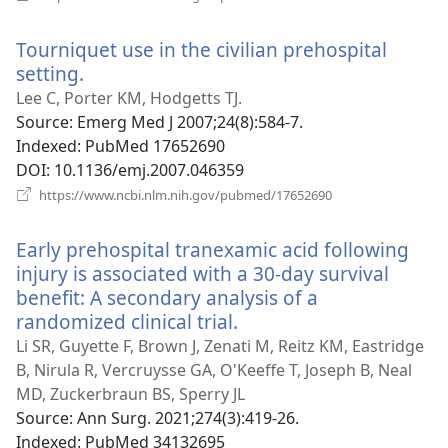
у
новому
Tourniquet use in the civilian prehospital
вікні)
setting.
(відкривається
у
Lee C, Porter KM, Hodgetts TJ.
новому
Source
‎: Emerg Med J 2007;24(8):584-7.
вікні)
Indexed
‎: PubMed 17652690
DOI
‎: 10.1136/emj.2007.046359
(відкривається
https://www.ncbi.nlm.nih.gov/pubmed/17652690
у
новому
Early prehospital tranexamic acid following
вікні)
injury is associated with a 30-day survival
benefit: A secondary analysis of a
randomized clinical trial.
(відкривається
у
Li SR, Guyette F, Brown J, Zenati M, Reitz KM, Eastridge
новому
B, Nirula R, Vercruysse GA, O'Keeffe T, Joseph B, Neal
вікні)
MD, Zuckerbraun BS, Sperry JL
Source
‎: Ann Surg. 2021;274(3):419-26.
Indexed
‎: PubMed 34132695