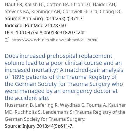
у
Haut ER, Kalish BT, Cotton BA, Efron DT, Haider AH,
новому
Stevens KA, Kieninger AN, Cornwell EE 3rd, Chang DC.
вікні)
Source
‎: Ann Surg 2011;253(2):371-7.
Indexed
‎: PubMed 21178760
DOI
‎: 10.1097/SLA.0b013e318207c24f
(відкривається
https://www.ncbi.nlm.nih.gov/pubmed/21178760
у
новому
Does increased prehospital replacement
вікні)
volume lead to a poor clinical course and an
increased mortality? A matched-pair analysis
of 1896 patients of the Trauma Registry of
the German Society for Trauma Surgery who
were managed by an emergency doctor at
the accident site.
(відкривається
у
Hussmann B, Lefering R, Waydhas C, Touma A, Kauther
новому
MD, Ruchholtz S, Lendemans S; Trauma Registry of the
вікні)
German Society for Trauma Surgery.
Source
‎: Injury 2013;44(5):611-7.