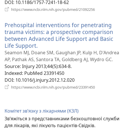
DOI
‎: 10.1186/1757-7241-18-62
(відкривається
https://www.ncbi.nlm.nih.gov/pubmed/21092256
у
новому
Prehospital interventions for penetrating
вікні)
trauma victims: a prospective comparison
between Advanced Life Support and Basic
Life Support.
(відкривається
у
Seamon MJ, Doane SM, Gaughan JP, Kulp H, D'Andrea
новому
AP, Pathak AS, Santora TA, Goldberg AJ, Wydro GC.
вікні)
Source
‎: Injury 2013;44(5):634-8.
Indexed
‎: PubMed 23391450
DOI
‎: 10.1016/j.injury.2012.12.020
(відкривається
https://www.ncbi.nlm.nih.gov/pubmed/23391450
у
новому
вікні)
Комітет зв’язку з лікарнями (КЗЛ)
Зв’яжіться з представниками безкоштовної служби
для лікарів, які лікують пацієнтів-Свідків.