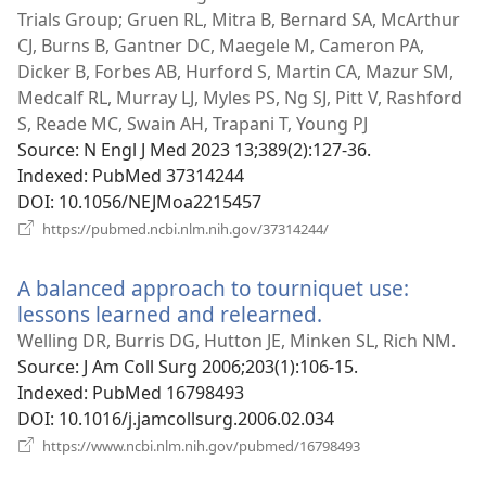
новому
Trials Group; Gruen RL, Mitra B, Bernard SA, McArthur
вікні)
CJ, Burns B, Gantner DC, Maegele M, Cameron PA,
Dicker B, Forbes AB, Hurford S, Martin CA, Mazur SM,
Medcalf RL, Murray LJ, Myles PS, Ng SJ, Pitt V, Rashford
S, Reade MC, Swain AH, Trapani T, Young PJ
Source
‎: N Engl J Med 2023 13;389(2):127-36.
Indexed
‎: PubMed 37314244
DOI
‎: 10.1056/NEJMoa2215457
(відкривається
https://pubmed.ncbi.nlm.nih.gov/37314244/
у
новому
A balanced approach to tourniquet use:
вікні)
lessons learned and relearned.
(відкривається
у
Welling DR, Burris DG, Hutton JE, Minken SL, Rich NM.
новому
Source
‎: J Am Coll Surg 2006;203(1):106-15.
вікні)
Indexed
‎: PubMed 16798493
DOI
‎: 10.1016/j.jamcollsurg.2006.02.034
(відкривається
https://www.ncbi.nlm.nih.gov/pubmed/16798493
у
новому