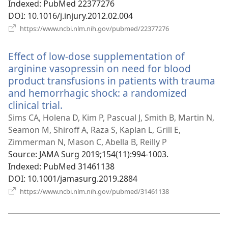
Indexed
‎: PubMed 22377276
DOI
‎: 10.1016/j.injury.2012.02.004
(відкривається
https://www.ncbi.nlm.nih.gov/pubmed/22377276
у
новому
Effect of low-dose supplementation of
вікні)
arginine vasopressin on need for blood
product transfusions in patients with trauma
and hemorrhagic shock: a randomized
clinical trial.
(відкривається
у
Sims CA, Holena D, Kim P, Pascual J, Smith B, Martin N,
новому
Seamon M, Shiroff A, Raza S, Kaplan L, Grill E,
вікні)
Zimmerman N, Mason C, Abella B, Reilly P
Source
‎: JAMA Surg 2019;154(11):994-1003.
Indexed
‎: PubMed 31461138
DOI
‎: 10.1001/jamasurg.2019.2884
(відкривається
https://www.ncbi.nlm.nih.gov/pubmed/31461138
у
новому
вікні)