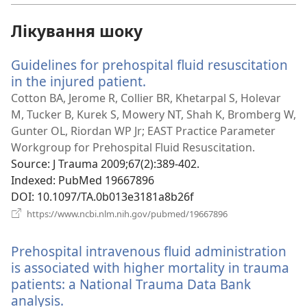
вікні)
Лікування шоку
Guidelines for prehospital fluid resuscitation
in the injured patient.
(відкривається
у
Cotton BA, Jerome R, Collier BR, Khetarpal S, Holevar
новому
M, Tucker B, Kurek S, Mowery NT, Shah K, Bromberg W,
вікні)
Gunter OL, Riordan WP Jr; EAST Practice Parameter
Workgroup for Prehospital Fluid Resuscitation.
Source
‎: J Trauma 2009;67(2):389-402.
Indexed
‎: PubMed 19667896
DOI
‎: 10.1097/TA.0b013e3181a8b26f
(відкривається
https://www.ncbi.nlm.nih.gov/pubmed/19667896
у
новому
Prehospital intravenous fluid administration
вікні)
is associated with higher mortality in trauma
patients: a National Trauma Data Bank
analysis.
(відкривається