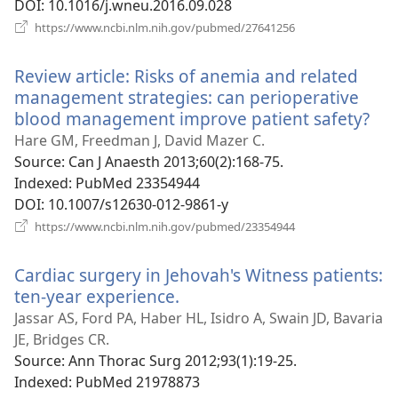
DOI
‎: 10.1016/j.wneu.2016.09.028
(відкривається
https://www.ncbi.nlm.nih.gov/pubmed/27641256
у
новому
Review article: Risks of anemia and related
вікні)
management strategies: can perioperative
blood management improve patient safety?
(ві
у
Hare GM, Freedman J, David Mazer C.
но
Source
‎: Can J Anaesth 2013;60(2):168-75.
вік
Indexed
‎: PubMed 23354944
DOI
‎: 10.1007/s12630-012-9861-y
(відкривається
https://www.ncbi.nlm.nih.gov/pubmed/23354944
у
новому
Cardiac surgery in Jehovah's Witness patients:
вікні)
ten-year experience.
(відкривається
у
Jassar AS, Ford PA, Haber HL, Isidro A, Swain JD, Bavaria
новому
JE, Bridges CR.
вікні)
Source
‎: Ann Thorac Surg 2012;93(1):19-25.
Indexed
‎: PubMed 21978873