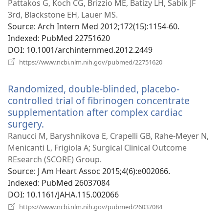
у
Pattakos G, Koch CG, Brizzio ME, Batizy LH, Sabik JF
новому
3rd, Blackstone EH, Lauer MS.
вікні)
Source
‎: Arch Intern Med 2012;172(15):1154-60.
Indexed
‎: PubMed 22751620
DOI
‎: 10.1001/archinternmed.2012.2449
(відкривається
https://www.ncbi.nlm.nih.gov/pubmed/22751620
у
новому
Randomized, double-blinded, placebo-
вікні)
controlled trial of fibrinogen concentrate
supplementation after complex cardiac
surgery.
(відкривається
у
Ranucci M, Baryshnikova E, Crapelli GB, Rahe-Meyer N,
новому
Menicanti L, Frigiola A; Surgical Clinical Outcome
вікні)
REsearch (SCORE) Group.
Source
‎: J Am Heart Assoc 2015;4(6):e002066.
Indexed
‎: PubMed 26037084
DOI
‎: 10.1161/JAHA.115.002066
(відкривається
https://www.ncbi.nlm.nih.gov/pubmed/26037084
у