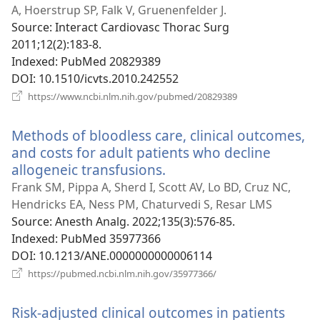
новому
A, Hoerstrup SP, Falk V, Gruenenfelder J.
вікні)
Source
‎: Interact Cardiovasc Thorac Surg
2011;12(2):183-8.
Indexed
‎: PubMed 20829389
DOI
‎: 10.1510/icvts.2010.242552
(відкривається
https://www.ncbi.nlm.nih.gov/pubmed/20829389
у
новому
Methods of bloodless care, clinical outcomes,
вікні)
and costs for adult patients who decline
allogeneic transfusions.
(відкривається
у
Frank SM, Pippa A, Sherd I, Scott AV, Lo BD, Cruz NC,
новому
Hendricks EA, Ness PM, Chaturvedi S, Resar LMS
вікні)
Source
‎: Anesth Analg. 2022;135(3):576-85.
Indexed
‎: PubMed 35977366
DOI
‎: 10.1213/ANE.0000000000006114
(відкривається
https://pubmed.ncbi.nlm.nih.gov/35977366/
у
новому
Risk-adjusted clinical outcomes in patients
вікні)