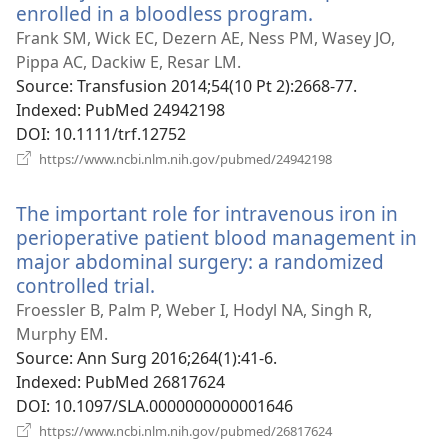
enrolled in a bloodless program.
(відкриваєтьс
у
Frank SM, Wick EC, Dezern AE, Ness PM, Wasey JO,
новому
Pippa AC, Dackiw E, Resar LM.
вікні)
Source
‎: Transfusion 2014;54(10 Pt 2):2668-77.
Indexed
‎: PubMed 24942198
DOI
‎: 10.1111/trf.12752
(відкривається
https://www.ncbi.nlm.nih.gov/pubmed/24942198
у
новому
The important role for intravenous iron in
вікні)
perioperative patient blood management in
major abdominal surgery: a randomized
controlled trial.
(відкривається
у
Froessler B, Palm P, Weber I, Hodyl NA, Singh R,
новому
Murphy EM.
вікні)
Source
‎: Ann Surg 2016;264(1):41-6.
Indexed
‎: PubMed 26817624
DOI
‎: 10.1097/SLA.0000000000001646
(відкривається
https://www.ncbi.nlm.nih.gov/pubmed/26817624
у