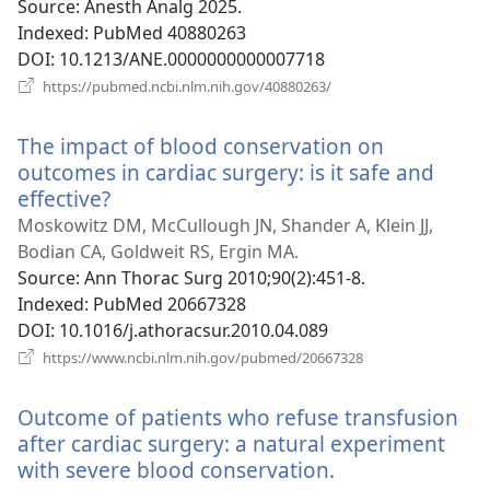
вікні)
Source
‎: Anesth Analg 2025.
Indexed
‎: PubMed 40880263
DOI
‎: 10.1213/ANE.0000000000007718
(відкривається
https://pubmed.ncbi.nlm.nih.gov/40880263/
у
новому
The impact of blood conservation on
вікні)
outcomes in cardiac surgery: is it safe and
effective?
(відкривається
у
Moskowitz DM, McCullough JN, Shander A, Klein JJ,
новому
Bodian CA, Goldweit RS, Ergin MA.
вікні)
Source
‎: Ann Thorac Surg 2010;90(2):451-8.
Indexed
‎: PubMed 20667328
DOI
‎: 10.1016/j.athoracsur.2010.04.089
(відкривається
https://www.ncbi.nlm.nih.gov/pubmed/20667328
у
новому
Outcome of patients who refuse transfusion
вікні)
after cardiac surgery: a natural experiment
with severe blood conservation.
(відкривається