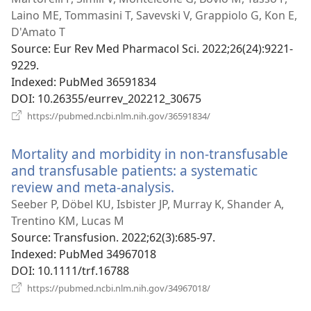
вікні)
Laino ME, Tommasini T, Savevski V, Grappiolo G, Kon E,
D'Amato T
Source
‎: Eur Rev Med Pharmacol Sci. 2022;26(24):9221-
9229.
Indexed
‎: PubMed 36591834
DOI
‎: 10.26355/eurrev_202212_30675
(відкривається
https://pubmed.ncbi.nlm.nih.gov/36591834/
у
новому
Mortality and morbidity in non-transfusable
вікні)
and transfusable patients: a systematic
review and meta-analysis.
(відкривається
у
Seeber P, Döbel KU, Isbister JP, Murray K, Shander A,
новому
Trentino KM, Lucas M
вікні)
Source
‎: Transfusion. 2022;62(3):685-97.
Indexed
‎: PubMed 34967018
DOI
‎: 10.1111/trf.16788
(відкривається
https://pubmed.ncbi.nlm.nih.gov/34967018/
у