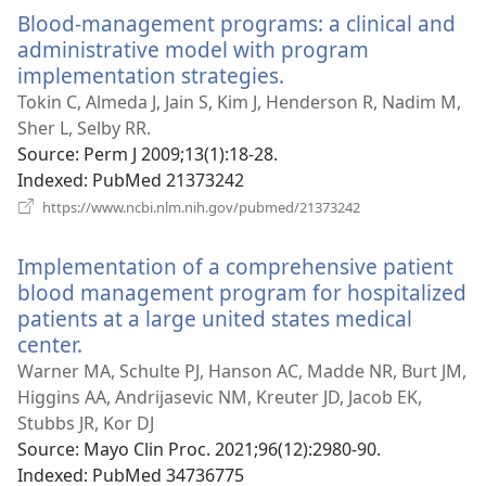
новому
Blood-management programs: a clinical and
вікні)
administrative model with program
implementation strategies.
(відкривається
у
Tokin C, Almeda J, Jain S, Kim J, Henderson R, Nadim M,
новому
Sher L, Selby RR.
вікні)
Source
‎: Perm J 2009;13(1):18-28.
Indexed
‎: PubMed 21373242
(відкривається
https://www.ncbi.nlm.nih.gov/pubmed/21373242
у
новому
Implementation of a comprehensive patient
вікні)
blood management program for hospitalized
patients at a large united states medical
center.
(відкривається
у
Warner MA, Schulte PJ, Hanson AC, Madde NR, Burt JM,
новому
Higgins AA, Andrijasevic NM, Kreuter JD, Jacob EK,
вікні)
Stubbs JR, Kor DJ
Source
‎: Mayo Clin Proc. 2021;96(12):2980-90.
Indexed
‎: PubMed 34736775