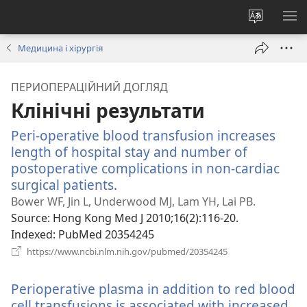
Змінити
ПО
мову
М
Медицина і хірургія
сайту
ПЕРИОПЕРАЦІЙНИЙ ДОГЛЯД
Клінічні результати
Peri-operative blood transfusion increases
length of hospital stay and number of
postoperative complications in non-cardiac
surgical patients.
(відкривається
у
Bower WF, Jin L, Underwood MJ, Lam YH, Lai PB.
новому
Source
‎: Hong Kong Med J 2010;16(2):116-20.
вікні)
Indexed
‎: PubMed 20354245
(відкривається
https://www.ncbi.nlm.nih.gov/pubmed/20354245
у
новому
Perioperative plasma in addition to red blood
вікні)
cell transfusions is associated with increased