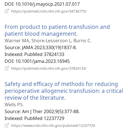
DOI
‎: 10.1016/j.mayocp.2021.07.017
(відкривається
https://pubmed.ncbi.nlm.nih.gov/34736775/
у
новому
From product to patient-transfusion and
вікні)
patient blood management.
(відкривається
у
Warner MA, Shore-Lesserson L, Burns C.
новому
Source
‎: JAMA 2023;330(19)1837-8.
вікні)
Indexed
‎: PubMed 37824133
DOI
‎: 10.1001/jama.2023.16945
(відкривається
https://pubmed.ncbi.nlm.nih.gov/37824133/
у
новому
Safety and efficacy of methods for reducing
вікні)
perioperative allogeneic transfusion: a critical
review of the literature.
(відкривається
у
Wells PS.
новому
Source
‎: Am J Ther 2002;9(5):377-88.
вікні)
Indexed
‎: PubMed 12237729
(відкривається
https://www.ncbi.nlm.nih.gov/pubmed/12237729