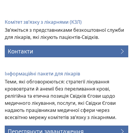
у
новому
вікні)
Комітет зв’язку з лікарнями (КЗЛ)
Зв’яжіться з представниками безкоштовної служби
для лікарів, які лікують пацієнтів-Свідків.
Контакти
Інформаційні пакети для лікарів
Теми, які обговорюються: стратегії лікування
крововтрати й анемії без переливання крові,
релігійна та етична позиція Свідків Єгови щодо
медичного лікування, послуги, які Свідки Єгови
надають працівникам медичної сфери через
всесвітню мережу комітетів зв’язку з лікарнями.
Переглянути завантаження