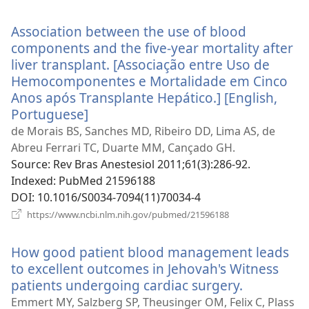
у
новому
Association between the use of blood
вікні)
components and the five-year mortality after
liver transplant. [Associação entre Uso de
Hemocomponentes e Mortalidade em Cinco
Anos após Transplante Hepático.] [English,
Portuguese]
(відкривається
у
de Morais BS, Sanches MD, Ribeiro DD, Lima AS, de
новому
Abreu Ferrari TC, Duarte MM, Cançado GH.
вікні)
Source
‎: Rev Bras Anestesiol 2011;61(3):286-92.
Indexed
‎: PubMed 21596188
DOI
‎: 10.1016/S0034-7094(11)70034-4
(відкривається
https://www.ncbi.nlm.nih.gov/pubmed/21596188
у
новому
How good patient blood management leads
вікні)
to excellent outcomes in Jehovah's Witness
patients undergoing cardiac surgery.
(відкрива
у
Emmert MY, Salzberg SP, Theusinger OM, Felix C, Plass