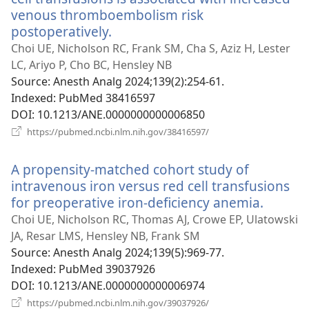
venous thromboembolism risk
postoperatively.
(відкривається
у
Choi UE, Nicholson RC, Frank SM, Cha S, Aziz H, Lester
новому
LC, Ariyo P, Cho BC, Hensley NB
вікні)
Source
‎: Anesth Analg 2024;139(2):254-61.
Indexed
‎: PubMed 38416597
DOI
‎: 10.1213/ANE.0000000000006850
(відкривається
https://pubmed.ncbi.nlm.nih.gov/38416597/
у
новому
A propensity-matched cohort study of
вікні)
intravenous iron versus red cell transfusions
for preoperative iron-deficiency anemia.
(відкр
у
Choi UE, Nicholson RC, Thomas AJ, Crowe EP, Ulatowski
новом
JA, Resar LMS, Hensley NB, Frank SM
вікні)
Source
‎: Anesth Analg 2024;139(5):969-77.
Indexed
‎: PubMed 39037926
DOI
‎: 10.1213/ANE.0000000000006974
(відкривається
https://pubmed.ncbi.nlm.nih.gov/39037926/