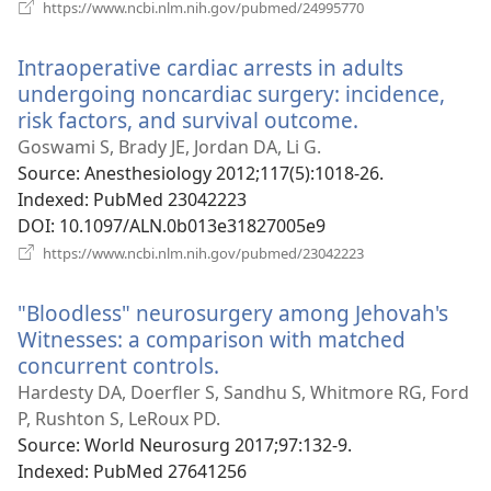
(відкривається
https://www.ncbi.nlm.nih.gov/pubmed/24995770
у
новому
Intraoperative cardiac arrests in adults
вікні)
undergoing noncardiac surgery: incidence,
risk factors, and survival outcome.
(відкриваєть
у
Goswami S, Brady JE, Jordan DA, Li G.
новому
Source
‎: Anesthesiology 2012;117(5):1018-26.
вікні)
Indexed
‎: PubMed 23042223
DOI
‎: 10.1097/ALN.0b013e31827005e9
(відкривається
https://www.ncbi.nlm.nih.gov/pubmed/23042223
у
новому
"Bloodless" neurosurgery among Jehovah's
вікні)
Witnesses: a comparison with matched
concurrent controls.
(відкривається
у
Hardesty DA, Doerfler S, Sandhu S, Whitmore RG, Ford
новому
P, Rushton S, LeRoux PD.
вікні)
Source
‎: World Neurosurg 2017;97:132-9.
Indexed
‎: PubMed 27641256