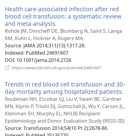
новому
Health care-associated infection after red
вікні)
blood cell transfusion: a systematic review
and meta-analysis.
(відкривається
у
Rohde JM, Dimcheff DE, Blumberg N, Saint S, Langa
новому
KM, Kuhn L, Hickner A, Rogers MA.
вікні)
Source
‎: JAMA 2014;311(13):1317-26.
Indexed
‎: PubMed 24691607
DOI
‎: 10.1001/jama.2014.2726
(відкривається
https://www.ncbi.nlm.nih.gov/pubmed/24691607
у
новому
Trends in red blood cell transfusion and 30-
вікні)
day mortality among hospitalized patients.
(від
у
Roubinian NH, Escobar GJ, Liu V, Swain BE, Gardner
нов
MN, Kipnis P, Triulzi DJ, Gottschall JL, Wu Y, Carson JL,
вікні
Kleinman SH, Murphy EL; NHLBI Recipient
Epidemiology and Donor Evaluation Study (REDS-III).
Source
‎: Transfusion 2014;54(10 Pt 2):2678-86.
Indexed
‎: PubMed 25135770