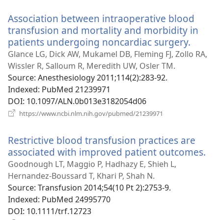
новому
Association between intraoperative blood
вікні)
transfusion and mortality and morbidity in
patients undergoing noncardiac surgery.
(відкр
у
Glance LG, Dick AW, Mukamel DB, Fleming FJ, Zollo RA,
новом
Wissler R, Salloum R, Meredith UW, Osler TM.
вікні)
Source
‎: Anesthesiology 2011;114(2):283-92.
Indexed
‎: PubMed 21239971
DOI
‎: 10.1097/ALN.0b013e3182054d06
(відкривається
https://www.ncbi.nlm.nih.gov/pubmed/21239971
у
новому
Restrictive blood transfusion practices are
вікні)
associated with improved patient outcomes.
(в
у
Goodnough LT, Maggio P, Hadhazy E, Shieh L,
но
Hernandez-Boussard T, Khari P, Shah N.
вік
Source
‎: Transfusion 2014;54(10 Pt 2):2753-9.
Indexed
‎: PubMed 24995770
DOI
‎: 10.1111/trf.12723