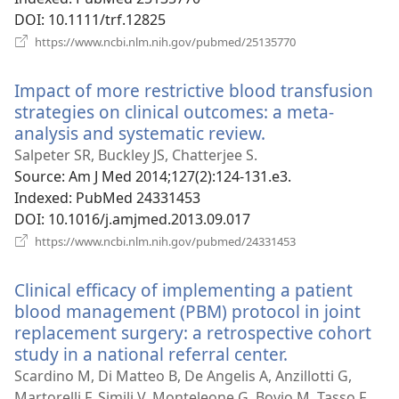
DOI
‎: 10.1111/trf.12825
(відкривається
https://www.ncbi.nlm.nih.gov/pubmed/25135770
у
новому
Impact of more restrictive blood transfusion
вікні)
strategies on clinical outcomes: a meta-
analysis and systematic review.
(відкривається
у
Salpeter SR, Buckley JS, Chatterjee S.
новому
Source
‎: Am J Med 2014;127(2):124-131.e3.
вікні)
Indexed
‎: PubMed 24331453
DOI
‎: 10.1016/j.amjmed.2013.09.017
(відкривається
https://www.ncbi.nlm.nih.gov/pubmed/24331453
у
новому
Clinical efficacy of implementing a patient
вікні)
blood management (PBM) protocol in joint
replacement surgery: a retrospective cohort
study in a national referral center.
(відкриваєть
у
Scardino M, Di Matteo B, De Angelis A, Anzillotti G,
новому
Martorelli F, Simili V, Monteleone G, Bovio M, Tasso F,