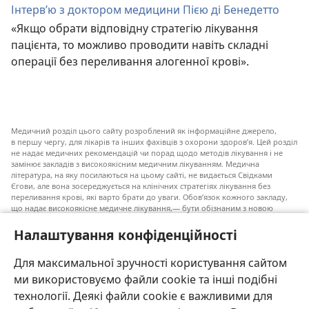
Інтерв’ю з доктором медицини Пією ді Бенедетто
«Якщо обрати відповідну стратегію лікування
пацієнта, то можливо проводити навіть складні
операції без переливання алогенної крові».
Медичний розділ цього сайту розроблений як інформаційне джерело,
в першу чергу, для лікарів та інших фахівців з охорони здоров’я. Цей розділ
не надає медичних рекомендацій чи порад щодо методів лікування і не
замінює закладів з високоякісним медичним лікуванням. Медична
література, на яку посилаються на цьому сайті, не видається Свідками
Єгови, але вона зосереджується на клінічних стратегіях лікування без
переливання крові, які варто брати до уваги. Обов’язок кожного закладу,
що надає високоякісне медичне лікування,— бути обізнаним з новою
інформацією, обговорювати можливі варіанти лікування і допомагати
пацієнту приймати власні рішення згідно з його медичним станом,
Налаштування конфіденційності
побажаннями, цінностями та віруваннями. Не всі медичні стратегії, згадані
у наведеному списку, є прийнятними і необхідними для кожного пацієнта.
Для максимальної зручності користування сайтом
До пацієнтів: завжди шукайте порад вашого лікаря або іншого фахівця
ми використовуємо файли cookie та інші подібні
з охорони здоров’я щодо медичних станів та лікування. Проконсультуйтеся
з лікарем, якщо відчуваєте, що ви хворі.
технології. Деякі файли cookie є важливими для