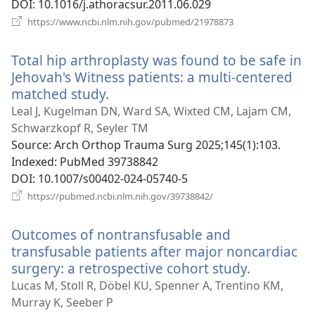
DOI
‎: 10.1016/j.athoracsur.2011.06.029
(відкривається
https://www.ncbi.nlm.nih.gov/pubmed/21978873
у
новому
Total hip arthroplasty was found to be safe in
вікні)
Jehovah's Witness patients: a multi-centered
matched study.
(відкривається
у
Leal J, Kugelman DN, Ward SA, Wixted CM, Lajam CM,
новому
Schwarzkopf R, Seyler TM
вікні)
Source
‎: Arch Orthop Trauma Surg 2025;145(1):103.
Indexed
‎: PubMed 39738842
DOI
‎: 10.1007/s00402-024-05740-5
(відкривається
https://pubmed.ncbi.nlm.nih.gov/39738842/
у
новому
Outcomes of nontransfusable and
вікні)
transfusable patients after major noncardiac
surgery: a retrospective cohort study.
(відкрива
у
Lucas M, Stoll R, Döbel KU, Spenner A, Trentino KM,
новому
Murray K, Seeber P