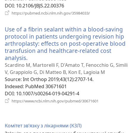
DOI
‎: 10.2106/JBJS.22.00376
(відкривається
https://pubmed.ncbi.nlm.nih.gov/35984033/
у
новому
Use of a fibrin sealant within a blood-saving
вікні)
protocol in patients undergoing revision hip
arthroplasty: effects on post-operative blood
transfusion and healthcare-related cost
analysis.
(відкривається
у
Scardino M, Martorelli F, D'Amato T, Fenocchio G, Simili
новому
V, Grappiolo G, Di Matteo B, Kon E, Lagioia M
вікні)
Source
‎: Int Orthop 2019;43(12):2707-14.
Indexed
‎: PubMed 30671601
DOI
‎: 10.1007/s00264-019-04291-4
(відкривається
https://www.ncbi.nlm.nih.gov/pubmed/30671601
у
новому
вікні)
Комітет зв’язку з лікарнями (КЗЛ)