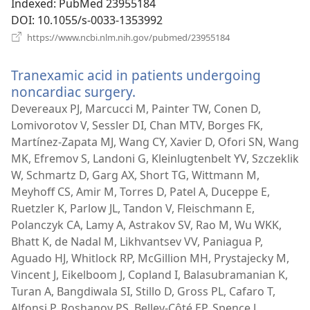
Indexed
‎: PubMed 23955184
DOI
‎: 10.1055/s-0033-1353992
(відкривається
https://www.ncbi.nlm.nih.gov/pubmed/23955184
у
новому
Tranexamic acid in patients undergoing
вікні)
noncardiac surgery.
(відкривається
у
Devereaux PJ, Marcucci M, Painter TW, Conen D,
новому
Lomivorotov V, Sessler DI, Chan MTV, Borges FK,
вікні)
Martínez-Zapata MJ, Wang CY, Xavier D, Ofori SN, Wang
MK, Efremov S, Landoni G, Kleinlugtenbelt YV, Szczeklik
W, Schmartz D, Garg AX, Short TG, Wittmann M,
Meyhoff CS, Amir M, Torres D, Patel A, Duceppe E,
Ruetzler K, Parlow JL, Tandon V, Fleischmann E,
Polanczyk CA, Lamy A, Astrakov SV, Rao M, Wu WKK,
Bhatt K, de Nadal M, Likhvantsev VV, Paniagua P,
Aguado HJ, Whitlock RP, McGillion MH, Prystajecky M,
Vincent J, Eikelboom J, Copland I, Balasubramanian K,
Turan A, Bangdiwala SI, Stillo D, Gross PL, Cafaro T,
Alfonsi P, Roshanov PS, Belley-Côté EP, Spence J,