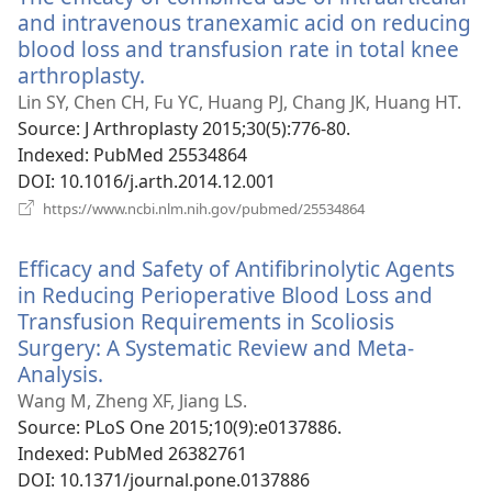
and intravenous tranexamic acid on reducing
blood loss and transfusion rate in total knee
arthroplasty.
(відкривається
у
Lin SY, Chen CH, Fu YC, Huang PJ, Chang JK, Huang HT.
новому
Source
‎: J Arthroplasty 2015;30(5):776-80.
вікні)
Indexed
‎: PubMed 25534864
DOI
‎: 10.1016/j.arth.2014.12.001
(відкривається
https://www.ncbi.nlm.nih.gov/pubmed/25534864
у
новому
Efficacy and Safety of Antifibrinolytic Agents
вікні)
in Reducing Perioperative Blood Loss and
Transfusion Requirements in Scoliosis
Surgery: A Systematic Review and Meta-
Analysis.
(відкривається
у
Wang M, Zheng XF, Jiang LS.
новому
Source
‎: PLoS One 2015;10(9):e0137886.
вікні)
Indexed
‎: PubMed 26382761
DOI
‎: 10.1371/journal.pone.0137886