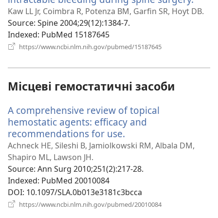
у
Kaw LL Jr, Coimbra R, Potenza BM, Garfin SR, Hoyt DB.
ново
Source
‎: Spine 2004;29(12):1384-7.
вікні)
Indexed
‎: PubMed 15187645
(відкривається
https://www.ncbi.nlm.nih.gov/pubmed/15187645
у
новому
вікні)
Місцеві гемостатичні засоби
A comprehensive review of topical
hemostatic agents: efficacy and
recommendations for use.
(відкривається
у
Achneck HE, Sileshi B, Jamiolkowski RM, Albala DM,
новому
Shapiro ML, Lawson JH.
вікні)
Source
‎: Ann Surg 2010;251(2):217-28.
Indexed
‎: PubMed 20010084
DOI
‎: 10.1097/SLA.0b013e3181c3bcca
(відкривається
https://www.ncbi.nlm.nih.gov/pubmed/20010084
у