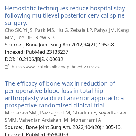
новому
Hemostatic techniques reduce hospital stay
вікні)
following multilevel posterior cervical spine
surgery.
(відкривається
у
Cho SK, Yi JS, Park MS, Hu G, Zebala LP, Pahys JM, Kang
новому
MM, Lee DH, Riew KD.
вікні)
Source
‎: J Bone Joint Surg Am 2012;94(21):1952-8.
Indexed
‎: PubMed 23138237
DOI
‎: 10.2106/JBJS.K.00632
(відкривається
https://www.ncbi.nlm.nih.gov/pubmed/23138237
у
новому
The efficacy of bone wax in reduction of
вікні)
perioperative blood loss in total hip
arthroplasty via direct anterior approach: a
prospective randomized clinical trial.
(відкриває
у
Mortazavi SMJ, Razzaghof M, Ghadimi E, Seyedtabaei
новому
SMM, Vahedian Ardakani M, Moharrami A
вікні)
Source
‎: J Bone Joint Surg Am. 2022;104(20):1805-13.
Indexed
‎: PubMed 35984033