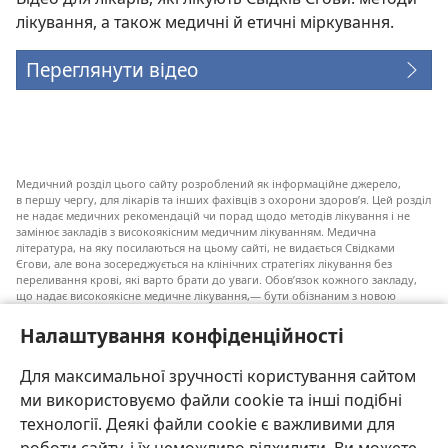
лікування, а також медичні й етичні міркування.
Переглянути відео
Медичний розділ цього сайту розроблений як інформаційне джерело,
в першу чергу, для лікарів та інших фахівців з охорони здоров’я. Цей розділ
не надає медичних рекомендацій чи порад щодо методів лікування і не
замінює закладів з високоякісним медичним лікуванням. Медична
література, на яку посилаються на цьому сайті, не видається Свідками
Єгови, але вона зосереджується на клінічних стратегіях лікування без
переливання крові, які варто брати до уваги. Обов’язок кожного закладу,
що надає високоякісне медичне лікування,— бути обізнаним з новою
інформацією, обговорювати можливі варіанти лікування і допомагати
пацієнту приймати власні рішення згідно з його медичним станом,
Налаштування конфіденційності
побажаннями, цінностями та віруваннями. Не всі медичні стратегії, згадані
у наведеному списку, є прийнятними і необхідними для кожного пацієнта.
Для максимальної зручності користування сайтом
До пацієнтів: завжди шукайте порад вашого лікаря або іншого фахівця
ми використовуємо файли cookie та інші подібні
з охорони здоров’я щодо медичних станів та лікування. Проконсультуйтеся
з лікарем, якщо відчуваєте, що ви хворі.
технології. Деякі файли cookie є важливими для
Послуговуватися цим сайтом можна згідно з умовами його використання.