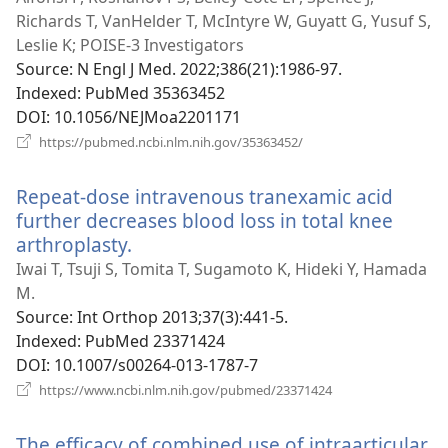
Richards T, VanHelder T, McIntyre W, Guyatt G, Yusuf S,
Leslie K; POISE-3 Investigators
Source
‎: N Engl J Med. 2022;386(21):1986-97.
Indexed
‎: PubMed 35363452
DOI
‎: 10.1056/NEJMoa2201171
(відкривається
https://pubmed.ncbi.nlm.nih.gov/35363452/
у
новому
Repeat-dose intravenous tranexamic acid
вікні)
further decreases blood loss in total knee
arthroplasty.
(відкривається
у
Iwai T, Tsuji S, Tomita T, Sugamoto K, Hideki Y, Hamada
новому
M.
вікні)
Source
‎: Int Orthop 2013;37(3):441-5.
Indexed
‎: PubMed 23371424
DOI
‎: 10.1007/s00264-013-1787-7
(відкривається
https://www.ncbi.nlm.nih.gov/pubmed/23371424
у
новому
The efficacy of combined use of intraarticular
вікні)