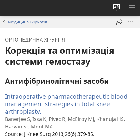
Змінити
ПО
мову
М
Медицина і хірургія
сайту
ОРТОПЕДИЧНА ХІРУРГІЯ
Корекція та оптимізація
системи гемостазу
Антифібринолітичні засоби
Intraoperative pharmacotherapeutic blood
management strategies in total knee
arthroplasty.
(відкривається
у
Banerjee S, Issa K, Pivec R, McElroy MJ, Khanuja HS,
новому
Harwin SF, Mont MA.
вікні)
Source
‎: J Knee Surg 2013;26(6):379-85.