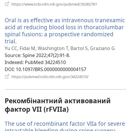
(відкривається
https://www.ncbi.nlm.nih.gov/pubmed/26382761
у
новому
Oral is as effective as intravenous tranexamic
вікні)
acid at reducing blood loss in thoracolumbar
spinal fusions: a prospective randomized
trial.
(відкривається
у
Yu CC, Fidai M, Washington T, Bartol S, Graziano G
новому
Source
‎: Spine 2022;47(2):91-8.
вікні)
Indexed
‎: PubMed 34224510
DOI
‎: 10.1097/BRS.0000000000004157
(відкривається
https://pubmed.ncbi.nlm.nih.gov/34224510/
у
новому
вікні)
Рекомбінантний активований
фактор VII (rFVIIa)
The use of recombinant factor VIIa for severe
intractable bleeding during spine surgery.
(відк