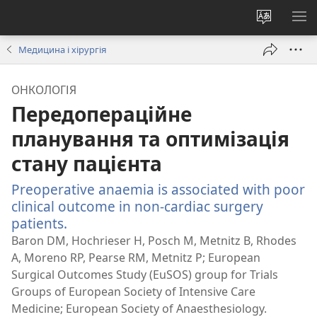
Змінити
ПО
мову
М
Медицина і хірургія
сайту
ОНКОЛОГІЯ
Передопераційне
планування та оптимізація
стану пацієнта
Preoperative anaemia is associated with poor
clinical outcome in non-cardiac surgery
patients.
(відкривається
у
Baron DM, Hochrieser H, Posch M, Metnitz B, Rhodes
новому
A, Moreno RP, Pearse RM, Metnitz P; European
вікні)
Surgical Outcomes Study (EuSOS) group for Trials
Groups of European Society of Intensive Care
Medicine; European Society of Anaesthesiology.