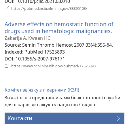
DOI
‎: 10.1016/j.cllc.2021.03.010
(відкривається
https://pubmed.ncbi.nlm.nih.gov/33895103/
у
новому
Adverse effects on hemostatic function of
вікні)
drugs used in hematologic malignancies.
(відк
у
Zakarija A, Kwaan HC.
новом
Source
‎: Semin Thromb Hemost 2007;33(4):355-64.
вікні)
Indexed
‎: PubMed 17525893
DOI
‎: 10.1055/s-2007-976171
(відкривається
https://www.ncbi.nlm.nih.gov/pubmed/17525893
у
новому
вікні)
Комітет зв’язку з лікарнями (КЗЛ)
Зв’яжіться з представниками безкоштовної служби
для лікарів, які лікують пацієнтів-Свідків.
Контакти