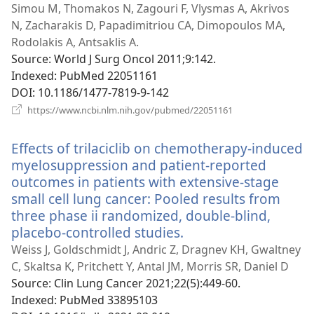
у
Simou M, Thomakos N, Zagouri F, Vlysmas A, Akrivos
новому
N, Zacharakis D, Papadimitriou CA, Dimopoulos MA,
вікні)
Rodolakis A, Antsaklis A.
Source
‎: World J Surg Oncol 2011;9:142.
Indexed
‎: PubMed 22051161
DOI
‎: 10.1186/1477-7819-9-142
(відкривається
https://www.ncbi.nlm.nih.gov/pubmed/22051161
у
новому
Effects of trilaciclib on chemotherapy-induced
вікні)
myelosuppression and patient-reported
outcomes in patients with extensive-stage
small cell lung cancer: Pooled results from
three phase ii randomized, double-blind,
placebo-controlled studies.
(відкривається
у
Weiss J, Goldschmidt J, Andric Z, Dragnev KH, Gwaltney
новому
C, Skaltsa K, Pritchett Y, Antal JM, Morris SR, Daniel D
вікні)
Source
‎: Clin Lung Cancer 2021;22(5):449-60.
Indexed
‎: PubMed 33895103