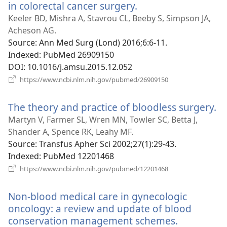
in colorectal cancer surgery.
(відкривається
у
Keeler BD, Mishra A, Stavrou CL, Beeby S, Simpson JA,
новому
Acheson AG.
вікні)
Source
‎: Ann Med Surg (Lond) 2016;6:6-11.
Indexed
‎: PubMed 26909150
DOI
‎: 10.1016/j.amsu.2015.12.052
(відкривається
https://www.ncbi.nlm.nih.gov/pubmed/26909150
у
новому
The theory and practice of bloodless surgery.
(в
вікні)
у
Martyn V, Farmer SL, Wren MN, Towler SC, Betta J,
н
Shander A, Spence RK, Leahy MF.
ві
Source
‎: Transfus Apher Sci 2002;27(1):29-43.
Indexed
‎: PubMed 12201468
(відкривається
https://www.ncbi.nlm.nih.gov/pubmed/12201468
у
новому
Non-blood medical care in gynecologic
вікні)
oncology: a review and update of blood
conservation management schemes.
(відкрива