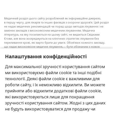
Медичний розділ цього сайту розроблений як інформаційне джерело,
в першу чергу, для лікарів та інших фахівців з охорони здоров’я. Цей розділ
не надає медичних рекомендацій чи порад щодо методів лікування і не
замінює закладів з високоякісним медичним лікуванням. Медична
література, на яку посилаються на цьому сайті, не видається Свідками
Єгови, але вона зосереджується на клінічних стратегіях лікування без
переливання крові, які варто брати до уваги. Обов’язок кожного закладу,
що надає високоякісне медичне лікування,— бути обізнаним з новою
інформацією, обговорювати можливі варіанти лікування і допомагати
пацієнту приймати власні рішення згідно з його медичним станом,
Налаштування конфіденційності
побажаннями, цінностями та віруваннями. Не всі медичні стратегії, згадані
у наведеному списку, є прийнятними і необхідними для кожного пацієнта.
Для максимальної зручності користування сайтом
До пацієнтів: завжди шукайте порад вашого лікаря або іншого фахівця
ми використовуємо файли cookie та інші подібні
з охорони здоров’я щодо медичних станів та лікування. Проконсультуйтеся
з лікарем, якщо відчуваєте, що ви хворі.
технології. Деякі файли cookie є важливими для
роботи сайту, і їх неможливо відхилити. Ви можете
Послуговуватися цим сайтом можна згідно з умовами його використання.
прийняти або відхилити додаткові файли cookie,
які використовуються лише для покращення
зручності користування сайтом. Жодні з цих даних
не будуть використовуватися для продажу чи
Налаштування зовнішнього вигляду