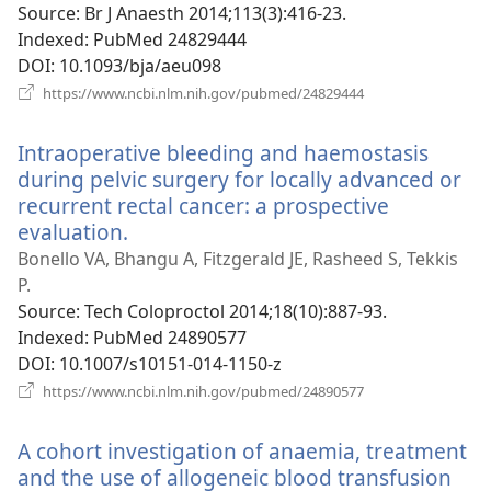
Source
‎: Br J Anaesth 2014;113(3):416-23.
Indexed
‎: PubMed 24829444
DOI
‎: 10.1093/bja/aeu098
(відкривається
https://www.ncbi.nlm.nih.gov/pubmed/24829444
у
новому
Intraoperative bleeding and haemostasis
вікні)
during pelvic surgery for locally advanced or
recurrent rectal cancer: a prospective
evaluation.
(відкривається
у
Bonello VA, Bhangu A, Fitzgerald JE, Rasheed S, Tekkis
новому
P.
вікні)
Source
‎: Tech Coloproctol 2014;18(10):887-93.
Indexed
‎: PubMed 24890577
DOI
‎: 10.1007/s10151-014-1150-z
(відкривається
https://www.ncbi.nlm.nih.gov/pubmed/24890577
у
новому
A cohort investigation of anaemia, treatment
вікні)
and the use of allogeneic blood transfusion