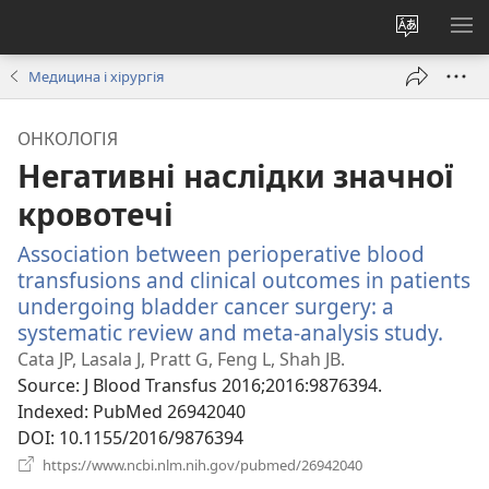
Змінити
ПО
мову
М
Медицина і хірургія
сайту
ОНКОЛОГІЯ
Негативні наслідки значної
кровотечі
Association between perioperative blood
transfusions and clinical outcomes in patients
undergoing bladder cancer surgery: a
systematic review and meta-analysis study.
(від
у
Cata JP, Lasala J, Pratt G, Feng L, Shah JB.
нов
Source
‎: J Blood Transfus 2016;2016:9876394.
вікні
Indexed
‎: PubMed 26942040
DOI
‎: 10.1155/2016/9876394
(відкривається
https://www.ncbi.nlm.nih.gov/pubmed/26942040
у