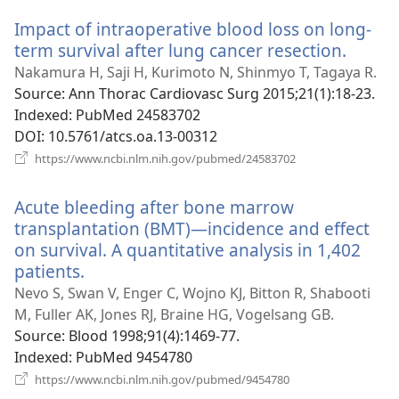
новому
Impact of intraoperative blood loss on long-
вікні)
term survival after lung cancer resection.
(відк
у
Nakamura H, Saji H, Kurimoto N, Shinmyo T, Tagaya R.
новом
Source
‎: Ann Thorac Cardiovasc Surg 2015;21(1):18-23.
вікні)
Indexed
‎: PubMed 24583702
DOI
‎: 10.5761/atcs.oa.13-00312
(відкривається
https://www.ncbi.nlm.nih.gov/pubmed/24583702
у
новому
Acute bleeding after bone marrow
вікні)
transplantation (BMT)—incidence and effect
on survival. A quantitative analysis in 1,402
patients.
(відкривається
у
Nevo S, Swan V, Enger C, Wojno KJ, Bitton R, Shabooti
новому
M, Fuller AK, Jones RJ, Braine HG, Vogelsang GB.
вікні)
Source
‎: Blood 1998;91(4):1469-77.
Indexed
‎: PubMed 9454780
(відкривається
https://www.ncbi.nlm.nih.gov/pubmed/9454780
у