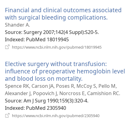
новому
Financial and clinical outcomes associated
вікні)
with surgical bleeding complications.
(відкрива
у
Shander A.
новому
Source
‎: Surgery 2007;142(4 Suppl):S20-5.
вікні)
Indexed
‎: PubMed 18019945
(відкривається
https://www.ncbi.nlm.nih.gov/pubmed/18019945
у
новому
Elective surgery without transfusion:
вікні)
influence of preoperative hemoglobin level
and blood loss on mortality.
(відкривається
у
Spence RK, Carson JA, Poses R, McCoy S, Pello M,
новому
Alexander J, Popovich J, Norcross E, Camishion RC.
вікні)
Source
‎: Am J Surg 1990;159(3):320-4.
Indexed
‎: PubMed 2305940
(відкривається
https://www.ncbi.nlm.nih.gov/pubmed/2305940
у
новому
вікні)