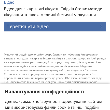
Відео
Відео для лікарів, які лікують Свідків Єгови: методи
лікування, а також медичні й етичні міркування.
Переглянути відео
Медичний розділ цього сайту розроблений як інформаційне джерело,
в першу чергу, для лікарів та інших фахівців з охорони здоров’я. Цей розділ
не надає медичних рекомендацій чи порад щодо методів лікування і не
замінює закладів з високоякісним медичним лікуванням. Медична
література, на яку посилаються на цьому сайті, не видається Свідками
Єгови, але вона зосереджується на клінічних стратегіях лікування без
переливання крові, які варто брати до уваги. Обов’язок кожного закладу,
що надає високоякісне медичне лікування,— бути обізнаним з новою
інформацією, обговорювати можливі варіанти лікування і допомагати
пацієнту приймати власні рішення згідно з його медичним станом,
Налаштування конфіденційності
побажаннями, цінностями та віруваннями. Не всі медичні стратегії, згадані
у наведеному списку, є прийнятними і необхідними для кожного пацієнта.
Для максимальної зручності користування сайтом
До пацієнтів: завжди шукайте порад вашого лікаря або іншого фахівця
ми використовуємо файли cookie та інші подібні
з охорони здоров’я щодо медичних станів та лікування. Проконсультуйтеся