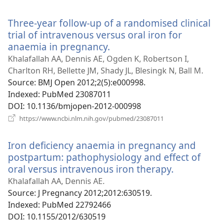
у
новому
Three-year follow-up of a randomised clinical
вікні)
trial of intravenous versus oral iron for
anaemia in pregnancy.
(відкривається
у
Khalafallah AA, Dennis AE, Ogden K, Robertson I,
новому
Charlton RH, Bellette JM, Shady JL, Blesingk N, Ball M.
вікні)
Source
‎: BMJ Open 2012;2(5):e000998.
Indexed
‎: PubMed 23087011
DOI
‎: 10.1136/bmjopen-2012-000998
(відкривається
https://www.ncbi.nlm.nih.gov/pubmed/23087011
у
новому
Iron deficiency anaemia in pregnancy and
вікні)
postpartum: pathophysiology and effect of
oral versus intravenous iron therapy.
(відкрива
у
Khalafallah AA, Dennis AE.
новому
Source
‎: J Pregnancy 2012;2012:630519.
вікні)
Indexed
‎: PubMed 22792466
DOI
‎: 10.1155/2012/630519