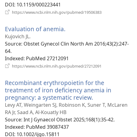
DOI
‎: 10.1159/000223441
(відкривається
https://www.ncbi.nlm.nih.gov/pubmed/19506383
у
новому
Evaluation of anemia.
(відкривається
вікні)
у
Kujovich JL.
новому
Source
‎: Obstet Gynecol Clin North Am 2016;43(2):247-
вікні)
64.
Indexed
‎: PubMed 27212091
(відкривається
https://www.ncbi.nlm.nih.gov/pubmed/27212091
у
новому
Recombinant erythropoietin for the
вікні)
treatment of iron deficiency anemia in
pregnancy: a systematic review.
(відкривається
у
Levy AT, Weingarten SJ, Robinson K, Suner T, McLaren
новому
RA Jr, Saad A, Al-Kouatly HB
вікні)
Source
‎: Int J Gynaecol Obstet 2025;168(1):35-42.
Indexed
‎: PubMed 39087437
DOI
‎: 10.1002/ijgo.15811