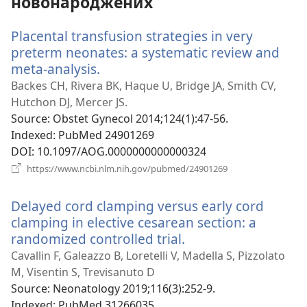
новонароджених
Placental transfusion strategies in very
preterm neonates: a systematic review and
meta-analysis.
(відкривається
у
Backes CH, Rivera BK, Haque U, Bridge JA, Smith CV,
новому
Hutchon DJ, Mercer JS.
вікні)
Source
‎: Obstet Gynecol 2014;124(1):47-56.
Indexed
‎: PubMed 24901269
DOI
‎: 10.1097/AOG.0000000000000324
(відкривається
https://www.ncbi.nlm.nih.gov/pubmed/24901269
у
новому
Delayed cord clamping versus early cord
вікні)
clamping in elective cesarean section: a
randomized controlled trial.
(відкривається
у
Cavallin F, Galeazzo B, Loretelli V, Madella S, Pizzolato
новому
M, Visentin S, Trevisanuto D
вікні)
Source
‎: Neonatology 2019;116(3):252-9.
Indexed
‎: PubMed 31266035