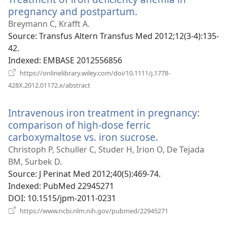
pregnancy and postpartum.
(відкривається
у
Breymann C, Krafft A.
новому
Source
‎: Transfus Altern Transfus Med 2012;12(3-4):135-
вікні)
42.
Indexed
‎: EMBASE 2012556856
https://onlinelibrary.wiley.com/doi/10.1111/j.1778-
(відкривається
428X.2012.01172.x/abstract
у
новому
Intravenous iron treatment in pregnancy:
вікні)
comparison of high-dose ferric
carboxymaltose vs. iron sucrose.
(відкриваєтьс
у
Christoph P, Schuller C, Studer H, Irion O, De Tejada
новому
BM, Surbek D.
вікні)
Source
‎: J Perinat Med 2012;40(5):469-74.
Indexed
‎: PubMed 22945271
DOI
‎: 10.1515/jpm-2011-0231
(відкривається
https://www.ncbi.nlm.nih.gov/pubmed/22945271
у