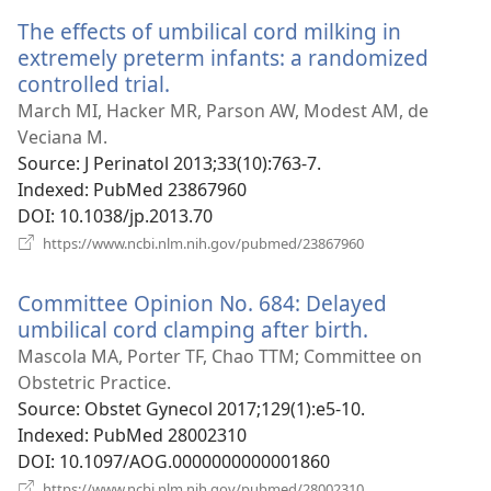
новому
The effects of umbilical cord milking in
вікні)
extremely preterm infants: a randomized
controlled trial.
(відкривається
у
March MI, Hacker MR, Parson AW, Modest AM, de
новому
Veciana M.
вікні)
Source
‎: J Perinatol 2013;33(10):763-7.
Indexed
‎: PubMed 23867960
DOI
‎: 10.1038/jp.2013.70
(відкривається
https://www.ncbi.nlm.nih.gov/pubmed/23867960
у
новому
Committee Opinion No. 684: Delayed
вікні)
umbilical cord clamping after birth.
(відкриваєт
у
Mascola MA, Porter TF, Chao TTM; Committee on
новому
Obstetric Practice.
вікні)
Source
‎: Obstet Gynecol 2017;129(1):e5-10.
Indexed
‎: PubMed 28002310
DOI
‎: 10.1097/AOG.0000000000001860
(відкривається
https://www.ncbi.nlm.nih.gov/pubmed/28002310