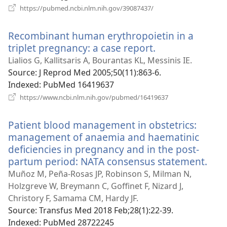
(відкривається
https://pubmed.ncbi.nlm.nih.gov/39087437/
у
новому
Recombinant human erythropoietin in a
вікні)
triplet pregnancy: a case report.
(відкривається
у
Lialios G, Kallitsaris A, Bourantas KL, Messinis IE.
новому
Source
‎: J Reprod Med 2005;50(11):863-6.
вікні)
Indexed
‎: PubMed 16419637
(відкривається
https://www.ncbi.nlm.nih.gov/pubmed/16419637
у
новому
Patient blood management in obstetrics:
вікні)
management of anaemia and haematinic
deficiencies in pregnancy and in the post-
partum period: NATA consensus statement.
(ві
у
Muñoz M, Peña-Rosas JP, Robinson S, Milman N,
нов
Holzgreve W, Breymann C, Goffinet F, Nizard J,
вікн
Christory F, Samama CM, Hardy JF.
Source
‎: Transfus Med 2018 Feb;28(1):22-39.
Indexed
‎: PubMed 28722245