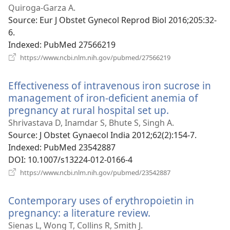
вікні)
Quiroga-Garza A.
Source
‎: Eur J Obstet Gynecol Reprod Biol 2016;205:32-
6.
Indexed
‎: PubMed 27566219
(відкривається
https://www.ncbi.nlm.nih.gov/pubmed/27566219
у
новому
Effectiveness of intravenous iron sucrose in
вікні)
management of iron-deficient anemia of
pregnancy at rural hospital set up.
(відкриваєть
у
Shrivastava D, Inamdar S, Bhute S, Singh A.
новому
Source
‎: J Obstet Gynaecol India 2012;62(2):154-7.
вікні)
Indexed
‎: PubMed 23542887
DOI
‎: 10.1007/s13224-012-0166-4
(відкривається
https://www.ncbi.nlm.nih.gov/pubmed/23542887
у
новому
Contemporary uses of erythropoietin in
вікні)
pregnancy: a literature review.
(відкривається
у
Sienas L, Wong T, Collins R, Smith J.