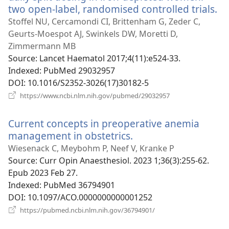
two open-label, randomised controlled trials.
(в
у
Stoffel NU, Cercamondi CI, Brittenham G, Zeder C,
н
Geurts-Moespot AJ, Swinkels DW, Moretti D,
ві
Zimmermann MB
Source
‎: Lancet Haematol 2017;4(11):e524-33.
Indexed
‎: PubMed 29032957
DOI
‎: 10.1016/S2352-3026(17)30182-5
(відкривається
https://www.ncbi.nlm.nih.gov/pubmed/29032957
у
новому
Current concepts in preoperative anemia
вікні)
management in obstetrics.
(відкривається
у
Wiesenack C, Meybohm P, Neef V, Kranke P
новому
Source
‎: Curr Opin Anaesthesiol. 2023 1;36(3):255-62.
вікні)
Epub 2023 Feb 27.
Indexed
‎: PubMed 36794901
DOI
‎: 10.1097/ACO.0000000000001252
(відкривається
https://pubmed.ncbi.nlm.nih.gov/36794901/
у
новому