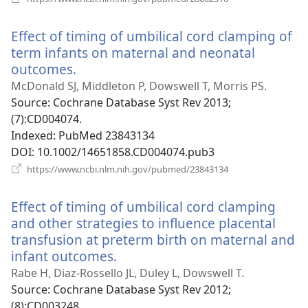
у
новому
Effect of timing of umbilical cord clamping of
вікні)
term infants on maternal and neonatal
outcomes.
(відкривається
у
McDonald SJ, Middleton P, Dowswell T, Morris PS.
новому
Source
‎: Cochrane Database Syst Rev 2013;
вікні)
(7):CD004074.
Indexed
‎: PubMed 23843134
DOI
‎: 10.1002/14651858.CD004074.pub3
(відкривається
https://www.ncbi.nlm.nih.gov/pubmed/23843134
у
новому
Effect of timing of umbilical cord clamping
вікні)
and other strategies to influence placental
transfusion at preterm birth on maternal and
infant outcomes.
(відкривається
у
Rabe H, Diaz-Rossello JL, Duley L, Dowswell T.
новому
Source
‎: Cochrane Database Syst Rev 2012;
вікні)
(8):CD003248.