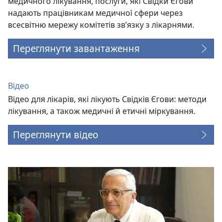
медичного лікування, послуги, які Свідки Єгови
надають працівникам медичної сфери через
всесвітню мережу комітетів зв’язку з лікарнями.
Переглянути завантаження
Відео
Відео для лікарів, які лікують Свідків Єгови: методи
лікування, а також медичні й етичні міркування.
Переглянути відео