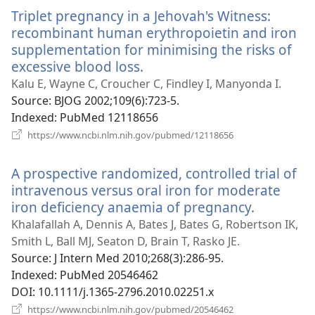
новому
Triplet pregnancy in a Jehovah's Witness:
вікні)
recombinant human erythropoietin and iron
supplementation for minimising the risks of
excessive blood loss.
(відкривається
у
Kalu E, Wayne C, Croucher C, Findley I, Manyonda I.
новому
Source
‎: BJOG 2002;109(6):723-5.
вікні)
Indexed
‎: PubMed 12118656
(відкривається
https://www.ncbi.nlm.nih.gov/pubmed/12118656
у
новому
A prospective randomized, controlled trial of
вікні)
intravenous versus oral iron for moderate
iron deficiency anaemia of pregnancy.
(відкрив
у
Khalafallah A, Dennis A, Bates J, Bates G, Robertson IK,
новому
Smith L, Ball MJ, Seaton D, Brain T, Rasko JE.
вікні)
Source
‎: J Intern Med 2010;268(3):286-95.
Indexed
‎: PubMed 20546462
DOI
‎: 10.1111/j.1365-2796.2010.02251.x
(відкривається
https://www.ncbi.nlm.nih.gov/pubmed/20546462