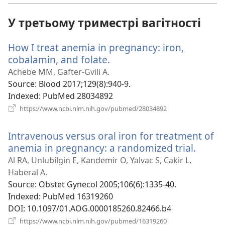
вікні)
У третьому триместрі вагітності
How I treat anemia in pregnancy: iron,
cobalamin, and folate.
(відкривається
у
Achebe MM, Gafter-Gvili A.
новому
Source
‎: Blood 2017;129(8):940-9.
вікні)
Indexed
‎: PubMed 28034892
(відкривається
https://www.ncbi.nlm.nih.gov/pubmed/28034892
у
новому
Intravenous versus oral iron for treatment of
вікні)
anemia in pregnancy: a randomized trial.
(відк
у
Al RA, Unlubilgin E, Kandemir O, Yalvac S, Cakir L,
ново
Haberal A.
вікні)
Source
‎: Obstet Gynecol 2005;106(6):1335-40.
Indexed
‎: PubMed 16319260
DOI
‎: 10.1097/01.AOG.0000185260.82466.b4
(відкривається
https://www.ncbi.nlm.nih.gov/pubmed/16319260