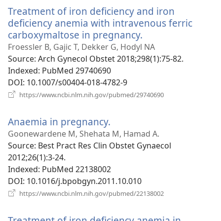
новому
Treatment of iron deficiency and iron
вікні)
deficiency anemia with intravenous ferric
carboxymaltose in pregnancy.
(відкривається
у
Froessler B, Gajic T, Dekker G, Hodyl NA
новому
Source
‎: Arch Gynecol Obstet 2018;298(1):75-82.
вікні)
Indexed
‎: PubMed 29740690
DOI
‎: 10.1007/s00404-018-4782-9
(відкривається
https://www.ncbi.nlm.nih.gov/pubmed/29740690
у
новому
Anaemia in pregnancy.
(відкривається
вікні)
у
Goonewardene M, Shehata M, Hamad A.
новому
Source
‎: Best Pract Res Clin Obstet Gynaecol
вікні)
2012;26(1):3-24.
Indexed
‎: PubMed 22138002
DOI
‎: 10.1016/j.bpobgyn.2011.10.010
(відкривається
https://www.ncbi.nlm.nih.gov/pubmed/22138002
у
новому
Treatment of iron deficiency anemia in
вікні)