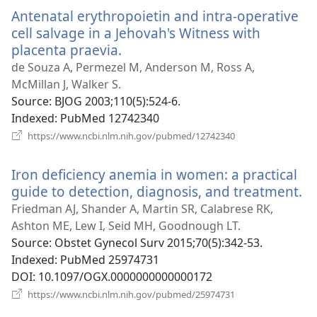
новому
Antenatal erythropoietin and intra-operative
вікні)
cell salvage in a Jehovah's Witness with
placenta praevia.
(відкривається
у
de Souza A, Permezel M, Anderson M, Ross A,
новому
McMillan J, Walker S.
вікні)
Source
‎: BJOG 2003;110(5):524-6.
Indexed
‎: PubMed 12742340
(відкривається
https://www.ncbi.nlm.nih.gov/pubmed/12742340
у
новому
Iron deficiency anemia in women: a practical
вікні)
guide to detection, diagnosis, and treatment.
(в
у
Friedman AJ, Shander A, Martin SR, Calabrese RK,
н
Ashton ME, Lew I, Seid MH, Goodnough LT.
ві
Source
‎: Obstet Gynecol Surv 2015;70(5):342-53.
Indexed
‎: PubMed 25974731
DOI
‎: 10.1097/OGX.0000000000000172
(відкривається
https://www.ncbi.nlm.nih.gov/pubmed/25974731
у