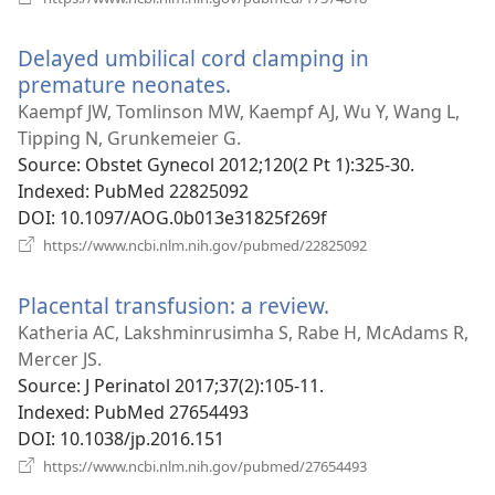
у
новому
Delayed umbilical cord clamping in
вікні)
premature neonates.
(відкривається
у
Kaempf JW, Tomlinson MW, Kaempf AJ, Wu Y, Wang L,
новому
Tipping N, Grunkemeier G.
вікні)
Source
‎: Obstet Gynecol 2012;120(2 Pt 1):325-30.
Indexed
‎: PubMed 22825092
DOI
‎: 10.1097/AOG.0b013e31825f269f
(відкривається
https://www.ncbi.nlm.nih.gov/pubmed/22825092
у
новому
Placental transfusion: a review.
(відкривається
вікні)
у
Katheria AC, Lakshminrusimha S, Rabe H, McAdams R,
новому
Mercer JS.
вікні)
Source
‎: J Perinatol 2017;37(2):105-11.
Indexed
‎: PubMed 27654493
DOI
‎: 10.1038/jp.2016.151
(відкривається
https://www.ncbi.nlm.nih.gov/pubmed/27654493
у