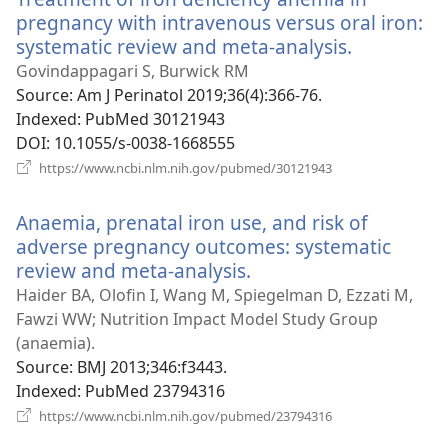
pregnancy with intravenous versus oral iron:
systematic review and meta-analysis.
(відкрива
у
Govindappagari S, Burwick RM
новому
Source
‎: Am J Perinatol 2019;36(4):366-76.
вікні)
Indexed
‎: PubMed 30121943
DOI
‎: 10.1055/s-0038-1668555
(відкривається
https://www.ncbi.nlm.nih.gov/pubmed/30121943
у
новому
Anaemia, prenatal iron use, and risk of
вікні)
adverse pregnancy outcomes: systematic
review and meta-analysis.
(відкривається
у
Haider BA, Olofin I, Wang M, Spiegelman D, Ezzati M,
новому
Fawzi WW; Nutrition Impact Model Study Group
вікні)
(anaemia).
Source
‎: BMJ 2013;346:f3443.
Indexed
‎: PubMed 23794316
(відкривається
https://www.ncbi.nlm.nih.gov/pubmed/23794316
у