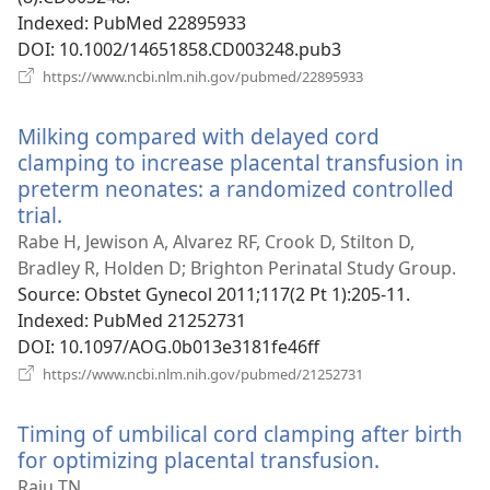
Indexed
‎: PubMed 22895933
DOI
‎: 10.1002/14651858.CD003248.pub3
(відкривається
https://www.ncbi.nlm.nih.gov/pubmed/22895933
у
новому
Milking compared with delayed cord
вікні)
clamping to increase placental transfusion in
preterm neonates: a randomized controlled
trial.
(відкривається
у
Rabe H, Jewison A, Alvarez RF, Crook D, Stilton D,
новому
Bradley R, Holden D; Brighton Perinatal Study Group.
вікні)
Source
‎: Obstet Gynecol 2011;117(2 Pt 1):205-11.
Indexed
‎: PubMed 21252731
DOI
‎: 10.1097/AOG.0b013e3181fe46ff
(відкривається
https://www.ncbi.nlm.nih.gov/pubmed/21252731
у
новому
Timing of umbilical cord clamping after birth
вікні)
for optimizing placental transfusion.
(відкриває
у
Raju TN.