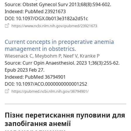
новому
Source
‎: Obstet Gynecol Surv 2013;68(8):594-602.
вікні)
Indexed
‎: PubMed 23921673
DOI
‎: 10.1097/OGX.0b013e3182a2d51c
(відкривається
https://www.ncbi.nlm.nih.gov/pubmed/23921673
у
новому
Current concepts in preoperative anemia
вікні)
management in obstetrics.
(відкривається
у
Wiesenack C, Meybohm P, Neef V, Kranke P
новому
Source
‎: Curr Opin Anaesthesiol. 2023 1;36(3):255-62.
вікні)
Epub 2023 Feb 27.
Indexed
‎: PubMed 36794901
DOI
‎: 10.1097/ACO.0000000000001252
(відкривається
https://pubmed.ncbi.nlm.nih.gov/36794901/
у
новому
вікні)
Пізнє перетискання пуповини для
запобігання анемії