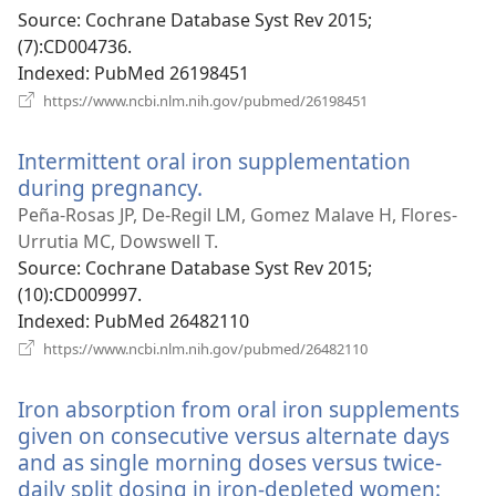
вікні)
Source
‎: Cochrane Database Syst Rev 2015;
(7):CD004736.
Indexed
‎: PubMed 26198451
(відкривається
https://www.ncbi.nlm.nih.gov/pubmed/26198451
у
новому
Intermittent oral iron supplementation
вікні)
during pregnancy.
(відкривається
у
Peña-Rosas JP, De-Regil LM, Gomez Malave H, Flores-
новому
Urrutia MC, Dowswell T.
вікні)
Source
‎: Cochrane Database Syst Rev 2015;
(10):CD009997.
Indexed
‎: PubMed 26482110
(відкривається
https://www.ncbi.nlm.nih.gov/pubmed/26482110
у
новому
Iron absorption from oral iron supplements
вікні)
given on consecutive versus alternate days
and as single morning doses versus twice-
daily split dosing in iron-depleted women: