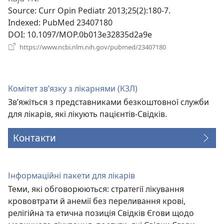
новому
Source
‎: Curr Opin Pediatr 2013;25(2):180-7.
вікні)
Indexed
‎: PubMed 23407180
DOI
‎: 10.1097/MOP.0b013e32835d2a9e
(відкривається
https://www.ncbi.nlm.nih.gov/pubmed/23407180
у
новому
вікні)
Комітет зв’язку з лікарнями (КЗЛ)
Зв’яжіться з представниками безкоштовної служби
для лікарів, які лікують пацієнтів-Свідків.
Контакти
Інформаційні пакети для лікарів
Теми, які обговорюються: стратегії лікування
крововтрати й анемії без переливання крові,
релігійна та етична позиція Свідків Єгови щодо