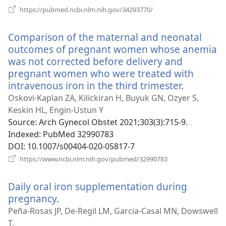
(відкривається
https://pubmed.ncbi.nlm.nih.gov/34293770/
у
новому
Comparison of the maternal and neonatal
вікні)
outcomes of pregnant women whose anemia
was not corrected before delivery and
pregnant women who were treated with
intravenous iron in the third trimester.
(відкрив
у
Oskovi-Kaplan ZA, Kilickiran H, Buyuk GN, Ozyer S,
новому
Keskin HL, Engin-Ustun Y
вікні)
Source
‎: Arch Gynecol Obstet 2021;303(3):715-9.
Indexed
‎: PubMed 32990783
DOI
‎: 10.1007/s00404-020-05817-7
(відкривається
https://www.ncbi.nlm.nih.gov/pubmed/32990783
у
новому
Daily oral iron supplementation during
вікні)
pregnancy.
(відкривається
у
Peña-Rosas JP, De-Regil LM, Garcia-Casal MN, Dowswell
новому
T.