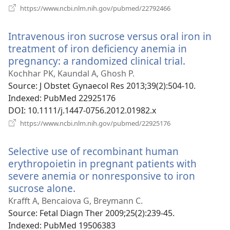
(відкривається
https://www.ncbi.nlm.nih.gov/pubmed/22792466
у
новому
Intravenous iron sucrose versus oral iron in
вікні)
treatment of iron deficiency anemia in
pregnancy: a randomized clinical trial.
(відкрив
у
Kochhar PK, Kaundal A, Ghosh P.
новому
Source
‎: J Obstet Gynaecol Res 2013;39(2):504-10.
вікні)
Indexed
‎: PubMed 22925176
DOI
‎: 10.1111/j.1447-0756.2012.01982.x
(відкривається
https://www.ncbi.nlm.nih.gov/pubmed/22925176
у
новому
Selective use of recombinant human
вікні)
erythropoietin in pregnant patients with
severe anemia or nonresponsive to iron
sucrose alone.
(відкривається
у
Krafft A, Bencaiova G, Breymann C.
новому
Source
‎: Fetal Diagn Ther 2009;25(2):239-45.
вікні)
Indexed
‎: PubMed 19506383