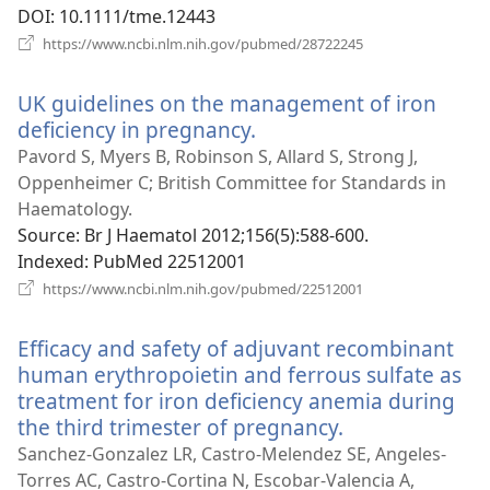
DOI
‎: 10.1111/tme.12443
(відкривається
https://www.ncbi.nlm.nih.gov/pubmed/28722245
у
новому
UK guidelines on the management of iron
вікні)
deficiency in pregnancy.
(відкривається
у
Pavord S, Myers B, Robinson S, Allard S, Strong J,
новому
Oppenheimer C; British Committee for Standards in
вікні)
Haematology.
Source
‎: Br J Haematol 2012;156(5):588-600.
Indexed
‎: PubMed 22512001
(відкривається
https://www.ncbi.nlm.nih.gov/pubmed/22512001
у
новому
Efficacy and safety of adjuvant recombinant
вікні)
human erythropoietin and ferrous sulfate as
treatment for iron deficiency anemia during
the third trimester of pregnancy.
(відкриваєтьс
у
Sanchez-Gonzalez LR, Castro-Melendez SE, Angeles-
новому
Torres AC, Castro-Cortina N, Escobar-Valencia A,