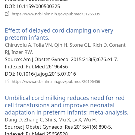
DOI
‎: 10.1159/000500325
(відкривається
https://www.ncbi.nlm.nih.gov/pubmed/31266035
у
новому
Effect of delayed cord clamping on very
вікні)
preterm infants.
(відкривається
у
Chiruvolu A, Tolia VN, Qin H, Stone GL, Rich D, Conant
новому
RJ, Inzer RW.
вікні)
Source
‎: Am J Obstet Gynecol 2015;213(5):676.e1-7.
Indexed
‎: PubMed 26196456
DOI
‎: 10.1016/j.ajog.2015.07.016
(відкривається
https://www.ncbi.nlm.nih.gov/pubmed/26196456
у
новому
Umbilical cord milking reduces need for red
вікні)
cell transfusions and improves neonatal
adaptation in preterm infants: meta-analysis.
(в
у
Dang D, Zhang C, Shi S, Mu X, Lv X, Wu H.
н
Source
‎: J Obstet Gynaecol Res 2015;41(6):890-5.
ві
Indexed
‎: PubMed 25656528