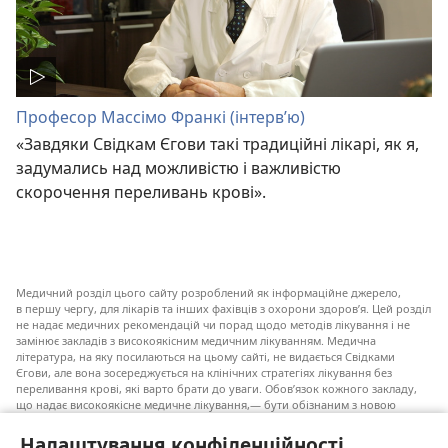
Професор Массімо Франкі (інтерв’ю)
«Завдяки Свідкам Єгови такі традиційні лікарі, як я,
задумались над можливістю і важливістю
скорочення переливань крові».
Медичний розділ цього сайту розроблений як інформаційне джерело,
в першу чергу, для лікарів та інших фахівців з охорони здоров’я. Цей розділ
не надає медичних рекомендацій чи порад щодо методів лікування і не
замінює закладів з високоякісним медичним лікуванням. Медична
література, на яку посилаються на цьому сайті, не видається Свідками
Єгови, але вона зосереджується на клінічних стратегіях лікування без
переливання крові, які варто брати до уваги. Обов’язок кожного закладу,
що надає високоякісне медичне лікування,— бути обізнаним з новою
інформацією, обговорювати можливі варіанти лікування і допомагати
пацієнту приймати власні рішення згідно з його медичним станом,
Налаштування конфіденційності