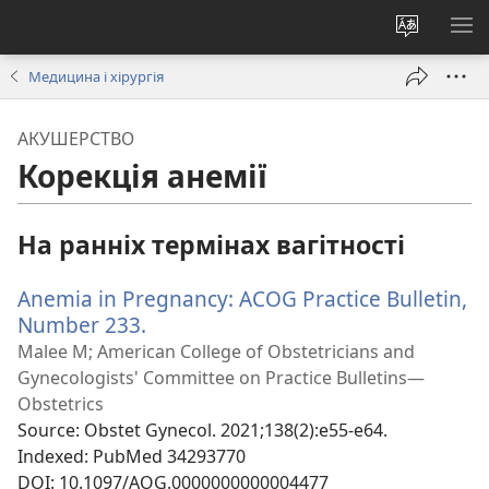
Змінити
ПО
мову
М
Медицина і хірургія
сайту
АКУШЕРСТВО
Корекція анемії
На ранніх термінах вагітності
Anemia in Pregnancy: ACOG Practice Bulletin,
Number 233.
(відкривається
у
Malee M; American College of Obstetricians and
новому
Gynecologists' Committee on Practice Bulletins—
вікні)
Obstetrics
Source
‎: Obstet Gynecol. 2021;138(2):e55-e64.
Indexed
‎: PubMed 34293770
DOI
‎: 10.1097/AOG.0000000000004477