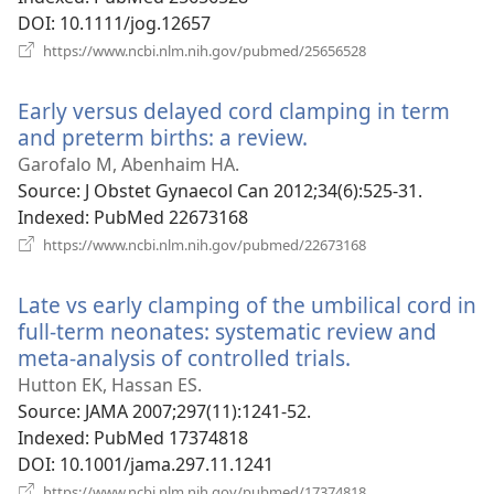
DOI
‎: 10.1111/jog.12657
(відкривається
https://www.ncbi.nlm.nih.gov/pubmed/25656528
у
новому
Early versus delayed cord clamping in term
вікні)
and preterm births: a review.
(відкривається
у
Garofalo M, Abenhaim HA.
новому
Source
‎: J Obstet Gynaecol Can 2012;34(6):525-31.
вікні)
Indexed
‎: PubMed 22673168
(відкривається
https://www.ncbi.nlm.nih.gov/pubmed/22673168
у
новому
Late vs early clamping of the umbilical cord in
вікні)
full-term neonates: systematic review and
meta-analysis of controlled trials.
(відкриваєтьс
у
Hutton EK, Hassan ES.
новому
Source
‎: JAMA 2007;297(11):1241-52.
вікні)
Indexed
‎: PubMed 17374818
DOI
‎: 10.1001/jama.297.11.1241
(відкривається
https://www.ncbi.nlm.nih.gov/pubmed/17374818