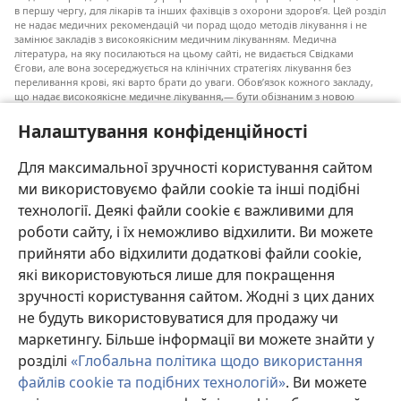
в першу чергу, для лікарів та інших фахівців з охорони здоров’я. Цей розділ
не надає медичних рекомендацій чи порад щодо методів лікування і не
замінює закладів з високоякісним медичним лікуванням. Медична
література, на яку посилаються на цьому сайті, не видається Свідками
Єгови, але вона зосереджується на клінічних стратегіях лікування без
переливання крові, які варто брати до уваги. Обов’язок кожного закладу,
що надає високоякісне медичне лікування,— бути обізнаним з новою
інформацією, обговорювати можливі варіанти лікування і допомагати
пацієнту приймати власні рішення згідно з його медичним станом,
Налаштування конфіденційності
побажаннями, цінностями та віруваннями. Не всі медичні стратегії, згадані
у наведеному списку, є прийнятними і необхідними для кожного пацієнта.
Для максимальної зручності користування сайтом
До пацієнтів: завжди шукайте порад вашого лікаря або іншого фахівця
ми використовуємо файли cookie та інші подібні
з охорони здоров’я щодо медичних станів та лікування. Проконсультуйтеся
з лікарем, якщо відчуваєте, що ви хворі.
технології. Деякі файли cookie є важливими для
роботи сайту, і їх неможливо відхилити. Ви можете
Послуговуватися цим сайтом можна згідно з умовами його використання.
прийняти або відхилити додаткові файли cookie,
які використовуються лише для покращення
зручності користування сайтом. Жодні з цих даних
не будуть використовуватися для продажу чи
Налаштування зовнішнього вигляду
маркетингу. Більше інформації ви можете знайти у
розділі
«Глобальна політика щодо використання
файлів cookie та подібних технологій»
. Ви можете