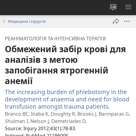
Змінити
ПО
мову
М
Медицина і хірургія
сайту
РЕАНІМАТОЛОГІЯ ТА ІНТЕНСИВНА ТЕРАПІЯ
Обмежений забір крові для
аналізів з метою
запобігання ятрогенній
анемії
The increasing burden of phlebotomy in the
development of anaemia and need for blood
transfusion amongst trauma patients.
(відкрив
у
Branco BC, Inaba K, Doughty R, Brooks J, Barmparas G,
новому
Shulman I, Nelson J, Demetriades D.
вікні)
Source
‎: Injury 2012;43(1):78-83.
Indexed
‎: PubMed 21196005