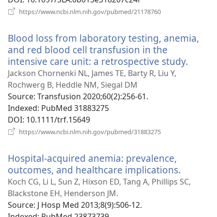
(відкривається
https://www.ncbi.nlm.nih.gov/pubmed/21178760
у
новому
Blood loss from laboratory testing, anemia,
вікні)
and red blood cell transfusion in the
intensive care unit: a retrospective study.
(відкр
у
Jackson Chornenki NL, James TE, Barty R, Liu Y,
новом
Rochwerg B, Heddle NM, Siegal DM
вікні)
Source
‎: Transfusion 2020;60(2):256-61.
Indexed
‎: PubMed 31883275
DOI
‎: 10.1111/trf.15649
(відкривається
https://www.ncbi.nlm.nih.gov/pubmed/31883275
у
новому
Hospital-acquired anemia: prevalence,
вікні)
outcomes, and healthcare implications.
(відкри
у
Koch CG, Li L, Sun Z, Hixson ED, Tang A, Phillips SC,
новому
Blackstone EH, Henderson JM.
вікні)
Source
‎: J Hosp Med 2013;8(9):506-12.
Indexed
‎: PubMed 23873739