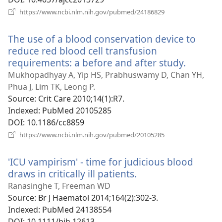
(відкривається
https://www.ncbi.nlm.nih.gov/pubmed/24186829
у
новому
The use of a blood conservation device to
вікні)
reduce red blood cell transfusion
requirements: a before and after study.
(відкри
у
Mukhopadhyay A, Yip HS, Prabhuswamy D, Chan YH,
новому
Phua J, Lim TK, Leong P.
вікні)
Source
‎: Crit Care 2010;14(1):R7.
Indexed
‎: PubMed 20105285
DOI
‎: 10.1186/cc8859
(відкривається
https://www.ncbi.nlm.nih.gov/pubmed/20105285
у
новому
'ICU vampirism' - time for judicious blood
вікні)
draws in critically ill patients.
(відкривається
у
Ranasinghe T, Freeman WD
новому
Source
‎: Br J Haematol 2014;164(2):302-3.
вікні)
Indexed
‎: PubMed 24138554
DOI
‎: 10.1111/bjh.12613