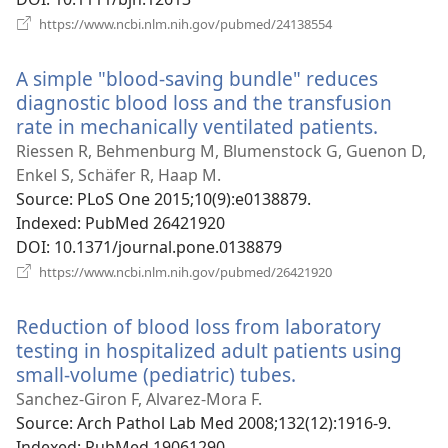
(відкривається
https://www.ncbi.nlm.nih.gov/pubmed/24138554
у
новому
A simple "blood-saving bundle" reduces
вікні)
diagnostic blood loss and the transfusion
rate in mechanically ventilated patients.
(відкри
у
Riessen R, Behmenburg M, Blumenstock G, Guenon D,
новому
Enkel S, Schäfer R, Haap M.
вікні)
Source
‎: PLoS One 2015;10(9):e0138879.
Indexed
‎: PubMed 26421920
DOI
‎: 10.1371/journal.pone.0138879
(відкривається
https://www.ncbi.nlm.nih.gov/pubmed/26421920
у
новому
Reduction of blood loss from laboratory
вікні)
testing in hospitalized adult patients using
small-volume (pediatric) tubes.
(відкривається
у
Sanchez-Giron F, Alvarez-Mora F.
новому
Source
‎: Arch Pathol Lab Med 2008;132(12):1916-9.
вікні)
Indexed
‎: PubMed 19061290