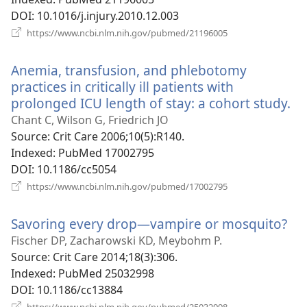
DOI
‎: 10.1016/j.injury.2010.12.003
(відкривається
https://www.ncbi.nlm.nih.gov/pubmed/21196005
у
новому
Anemia, transfusion, and phlebotomy
вікні)
practices in critically ill patients with
prolonged ICU length of stay: a cohort study.
(в
у
Chant C, Wilson G, Friedrich JO
но
Source
‎: Crit Care 2006;10(5):R140.
ві
Indexed
‎: PubMed 17002795
DOI
‎: 10.1186/cc5054
(відкривається
https://www.ncbi.nlm.nih.gov/pubmed/17002795
у
новому
Savoring every drop—vampire or mosquito?
(в
вікні)
у
Fischer DP, Zacharowski KD, Meybohm P.
но
Source
‎: Crit Care 2014;18(3):306.
вік
Indexed
‎: PubMed 25032998
DOI
‎: 10.1186/cc13884
(відкривається
https://www.ncbi.nlm.nih.gov/pubmed/25032998