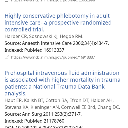
у
новому
Highly conservative phlebotomy in adult
вікні)
intensive care--a prospective randomized
controlled trial.
(відкривається
у
Harber CR, Sosnowski KJ, Hegde RM.
новому
Source
‎: Anaesth Intensive Care 2006;34(4):434-7.
вікні)
Indexed
‎: PubMed 16913337
(відкривається
https://www.ncbi.nlm.nih.gov/pubmed/16913337
у
новому
Prehospital intravenous fluid administration
вікні)
is associated with higher mortality in trauma
patients: a National Trauma Data Bank
analysis.
(відкривається
у
Haut ER, Kalish BT, Cotton BA, Efron DT, Haider AH,
новому
Stevens KA, Kieninger AN, Cornwell EE 3rd, Chang DC.
вікні)
Source
‎: Ann Surg 2011;253(2):371-7.
Indexed
‎: PubMed 21178760
DOI
‎: 10.1097/SLA.0b013e318207c24f