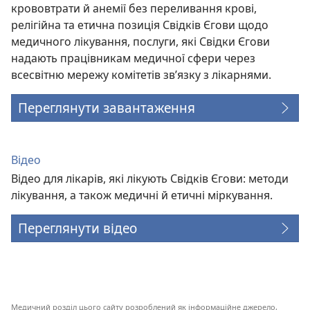
крововтрати й анемії без переливання крові,
релігійна та етична позиція Свідків Єгови щодо
медичного лікування, послуги, які Свідки Єгови
надають працівникам медичної сфери через
всесвітню мережу комітетів зв’язку з лікарнями.
Переглянути завантаження
Відео
Відео для лікарів, які лікують Свідків Єгови: методи
лікування, а також медичні й етичні міркування.
Переглянути відео
Медичний розділ цього сайту розроблений як інформаційне джерело,