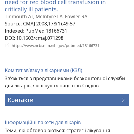
need for red blood cell transfusion in
critically ill patients.
(відкривається
у
Tinmouth AT, McIntyre LA, Fowler RA.
новому
Source
‎: CMAJ 2008;178(1):49-57.
вікні)
Indexed
‎: PubMed 18166731
DOI
‎: 10.1503/cmaj.071298
(відкривається
https://www.ncbi.nlm.nih.gov/pubmed/18166731
у
новому
вікні)
Комітет зв’язку з лікарнями (КЗЛ)
Зв’яжіться з представниками безкоштовної служби
для лікарів, які лікують пацієнтів-Свідків.
Контакти
Інформаційні пакети для лікарів
Теми, які обговорюються: стратегії лікування