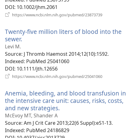
DOI
‎: 10.1002/jhm.2061
(відкривається
https://www.ncbi.nlm.nih.gov/pubmed/23873739
у
новому
Twenty-five million liters of blood into the
вікні)
sewer.
(відкривається
у
Levi M.
новому
Source
‎: J Thromb Haemost 2014;12(10):1592.
вікні)
Indexed
‎: PubMed 25041060
DOI
‎: 10.1111/jth.12656
(відкривається
https://www.ncbi.nlm.nih.gov/pubmed/25041060
у
новому
Anemia, bleeding, and blood transfusion in
вікні)
the intensive care unit: causes, risks, costs,
and new strategies.
(відкривається
у
McEvoy MT, Shander A
новому
Source
‎: Am J Crit Care 2013;22(6 Suppl):eS1-13.
вікні)
Indexed
‎: PubMed 24186829
DOI
‎: 10.4037/ajcc2013729