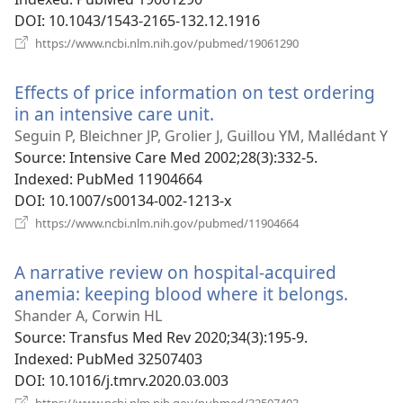
DOI
‎: 10.1043/1543-2165-132.12.1916
(відкривається
https://www.ncbi.nlm.nih.gov/pubmed/19061290
у
новому
Effects of price information on test ordering
вікні)
in an intensive care unit.
(відкривається
у
Seguin P, Bleichner JP, Grolier J, Guillou YM, Mallédant Y
новому
Source
‎: Intensive Care Med 2002;28(3):332-5.
вікні)
Indexed
‎: PubMed 11904664
DOI
‎: 10.1007/s00134-002-1213-x
(відкривається
https://www.ncbi.nlm.nih.gov/pubmed/11904664
у
новому
A narrative review on hospital-acquired
вікні)
anemia: keeping blood where it belongs.
(відкр
у
Shander A, Corwin HL
новом
Source
‎: Transfus Med Rev 2020;34(3):195-9.
вікні)
Indexed
‎: PubMed 32507403
DOI
‎: 10.1016/j.tmrv.2020.03.003
(відкривається
https://www.ncbi.nlm.nih.gov/pubmed/32507403