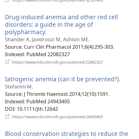
у
новому
Drug-induced anemia and other red cell
вікні)
disorders: a guide in the age of
polypharmacy.
(відкривається
у
Shander A, Javidroozi M, Ashton ME.
новому
Source
‎: Curr Clin Pharmacol 2011;6(4):295-303.
вікні)
Indexed
‎: PubMed 22082327
(відкривається
https://www.ncbi.nlm.nih.gov/pubmed/22082327
у
новому
Iatrogenic anemia (can it be prevented?).
(відкр
вікні)
у
Stefanini M.
новом
Source
‎: J Thromb Haemost 2014;12(10):1591.
вікні)
Indexed
‎: PubMed 24943405
DOI
‎: 10.1111/jth.12642
(відкривається
https://www.ncbi.nlm.nih.gov/pubmed/24943405
у
новому
Blood conservation strategies to reduce the
вікні)