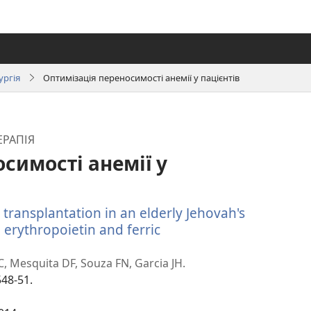
ургія
Оптимізація переносимості анемії у пацієнтів
ЕРАПІЯ
симості анемії у
 transplantation in an elderly Jehovah's
 erythropoietin and ferric
(відкривається
у
, Mesquita DF, Souza FN, Garcia JH.
новому
548-51.
вікні)