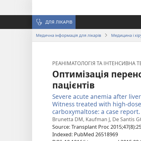
ДЛЯ ЛІКАРІВ
Медична інформація для лікарів
Медицина і хір
РЕАНІМАТОЛОГІЯ ТА ІНТЕНСИВНА Т
Оптимізація перено
пацієнтів
Severe acute anemia after liver
Witness treated with high-dose
carboxymaltose: a case report.
Brunetta DM, Kaufman J, De Santis GC
Source
‎: Transplant Proc 2015;47(8):2
Indexed
‎: PubMed 26518969