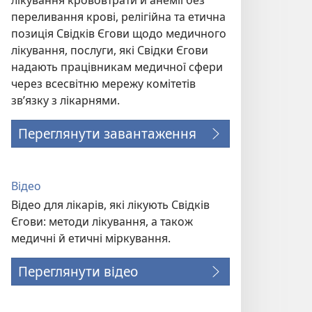
лікування крововтрати й анемії без
переливання крові, релігійна та етична
позиція Свідків Єгови щодо медичного
лікування, послуги, які Свідки Єгови
надають працівникам медичної сфери
через всесвітню мережу комітетів
зв’язку з лікарнями.
Переглянути завантаження
Відео
Відео для лікарів, які лікують Свідків
Єгови: методи лікування, а також
медичні й етичні міркування.
Переглянути відео