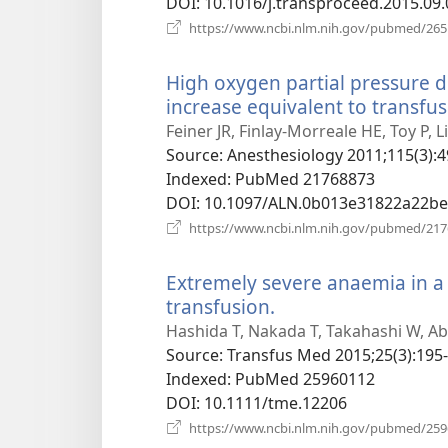
DOI
‎: 10.1016/j.transproceed.2015.09
https://www.ncbi.nlm.nih.gov/pubmed/26
High oxygen partial pressure 
increase equivalent to transfus
Feiner JR, Finlay-Morreale HE, Toy P,
Source
‎: Anesthesiology 2011;115(3):4
Indexed
‎: PubMed 21768873
DOI
‎: 10.1097/ALN.0b013e31822a22be
https://www.ncbi.nlm.nih.gov/pubmed/21
Extremely severe anaemia in a c
transfusion.
(відкривається
у
Hashida T, Nakada T, Takahashi W, Ab
новому
Source
‎: Transfus Med 2015;25(3):195-
вікні)
Indexed
‎: PubMed 25960112
DOI
‎: 10.1111/tme.12206
https://www.ncbi.nlm.nih.gov/pubmed/25