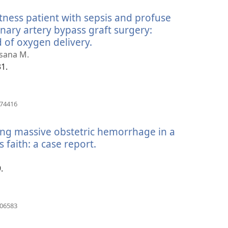
новому
ness patient with sepsis and profuse
вікні)
ary artery bypass graft surgery:
d of oxygen delivery.
(відкривається
у
esana M.
новому
31.
вікні)
(відкривається
974416
у
новому
wing massive obstetric hemorrhage in a
вікні)
 faith: a case report.
(відкривається
у
новому
.
вікні)
(відкривається
306583
у
новому