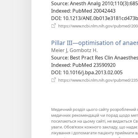
новому
Source
‎: Anesth Analg 2010;110(3):685
вікні)
Indexed
‎: PubMed 20042443
DOI
‎: 10.1213/ANE.0b013e3181cd473
https://www.ncbi.nlm.nih.gov/pubmed/20
Pillar III—optimisation of anae
Meier J, Gombotz H.
Source
‎: Best Pract Res Clin Anaesthes
Indexed
‎: PubMed 23590920
DOI
‎: 10.1016/j.bpa.2013.02.005
https://www.ncbi.nlm.nih.gov/pubmed/23
Медичний розділ цього сайту розроблений як
медичних рекомендацій чи порад щодо метод
посилаються на цьому сайті, не видається Св
уваги. Обов’язок кожного закладу, що нада
лікування і допомагати пацієнту приймати в