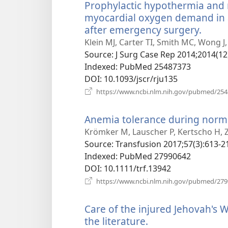
Prophylactic hypothermia and 
myocardial oxygen demand in a 
after emergency surgery.
(відк
у
Klein MJ, Carter TI, Smith MC, Wong J
ново
Source
‎: J Surg Case Rep 2014;2014(12
вікні)
Indexed
‎: PubMed 25487373
DOI
‎: 10.1093/jscr/rju135
https://www.ncbi.nlm.nih.gov/pubmed/25
Anemia tolerance during normo
Krömker M, Lauscher P, Kertscho H, Z
Source
‎: Transfusion 2017;57(3):613-2
Indexed
‎: PubMed 27990642
DOI
‎: 10.1111/trf.13942
https://www.ncbi.nlm.nih.gov/pubmed/27
Care of the injured Jehovah's W
the literature.
(відкривається