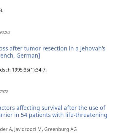
3.
(відкривається
590263
у
новому
s after tumor resection in a Jehovah's
вікні)
French, German]
(відкривається
у
новому
ndsch 1995;35(1):34-7.
вікні)
(відкривається
27972
у
новому
ctors affecting survival after the use of
вікні)
ier in 54 patients with life-threatening
der A, Javidroozi M, Greenburg AG