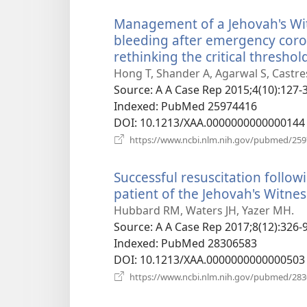
Management of a Jehovah's Wit
bleeding after emergency coron
rethinking the critical threshol
Hong T, Shander A, Agarwal S, Castr
Source
‎: A A Case Rep 2015;4(10):127-
Indexed
‎: PubMed 25974416
DOI
‎: 10.1213/XAA.0000000000000144
https://www.ncbi.nlm.nih.gov/pubmed/25
Successful resuscitation follo
patient of the Jehovah's Witness
Hubbard RM, Waters JH, Yazer MH.
Source
‎: A A Case Rep 2017;8(12):326-9
Indexed
‎: PubMed 28306583
DOI
‎: 10.1213/XAA.0000000000000503
https://www.ncbi.nlm.nih.gov/pubmed/28