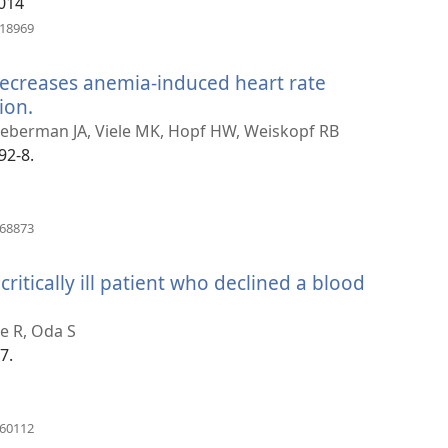
.014
(відкривається
518969
у
новому
decreases anemia-induced heart rate
вікні)
ion.
(відкривається
у
 Lieberman JA, Viele MK, Hopf HW, Weiskopf RB
новому
92-8.
вікні)
(відкривається
768873
у
новому
ritically ill patient who declined a blood
вікні)
e R, Oda S
7.
(відкривається
960112
у