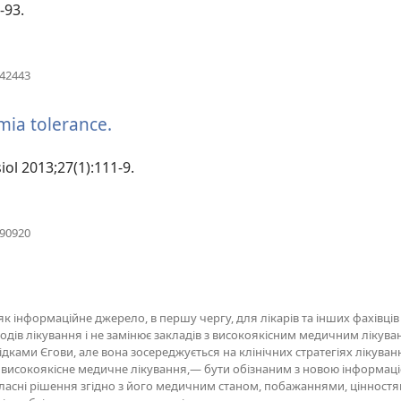
-93.
b
(відкривається
042443
у
новому
mia tolerance.
(відкривається
вікні)
у
новому
iol 2013;27(1):111-9.
вікні)
(відкривається
590920
у
новому
вікні)
 інформаційне джерело, в першу чергу, для лікарів та інших фахівців 
ів лікування і не замінює закладів з високоякісним медичним лікуван
ідками Єгови, але вона зосереджується на клінічних стратегіях лікуван
є високоякісне медичне лікування,— бути обізнаним з новою інформац
ласні рішення згідно з його медичним станом, побажаннями, цінностями