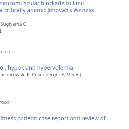
neuromuscular blockade to limit
вікні)
critically anemic Jehovah's Witness
ривається
, Sugiyama G.
му
).
(відкривається
487373
у
новому
-, hypo-, and hypervolemia.
(відкривається
вікні)
у
acharowski K, Rosenberger P, Meier J
новому
1.
вікні)
(відкривається
990642
у
новому
itness patient: case report and review of
вікні)