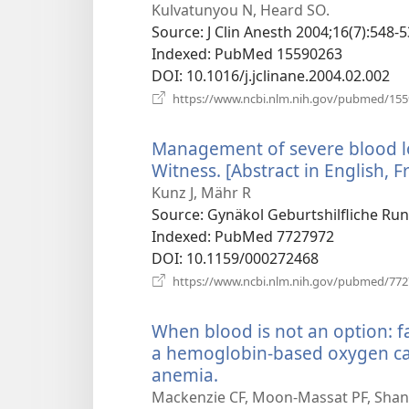
у
Kulvatunyou N, Heard SO.
новому
Source
‎: J Clin Anesth 2004;16(7):548-5
вікні)
Indexed
‎: PubMed 15590263
DOI
‎: 10.1016/j.jclinane.2004.02.002
https://www.ncbi.nlm.nih.gov/pubmed/15
Management of severe blood los
Witness. [Abstract in English, 
Kunz J, Mähr R
Source
‎: Gynäkol Geburtshilfliche Ru
Indexed
‎: PubMed 7727972
DOI
‎: 10.1159/000272468
https://www.ncbi.nlm.nih.gov/pubmed/77
When blood is not an option: fa
a hemoglobin-based oxygen carr
anemia.
(відкривається
у
Mackenzie CF, Moon-Massat PF, Shan