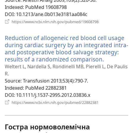
Source
‎: Anesth Analg 2009;109(2):320-30.
вікні)
Indexed
‎: PubMed 19608798
DOI
‎: 10.1213/ane.0b013e3181aa084c
(відкривається
https://www.ncbi.nlm.nih.gov/pubmed/19608798
у
новому
Reduction of allogeneic red blood cell usage
вікні)
during cardiac surgery by an integrated intra-
and postoperative blood salvage strategy:
results of a randomized comparison.
(відкрива
у
Weltert L, Nardella S, Rondinelli MB, Pierelli L, De Paulis
новому
R.
вікні)
Source
‎: Transfusion 2013;53(4):790-7.
Indexed
‎: PubMed 22882381
DOI
‎: 10.1111/j.1537-2995.2012.03836.x
(відкривається
https://www.ncbi.nlm.nih.gov/pubmed/22882381
у
новому
вікні)
Гостра нормоволемічна