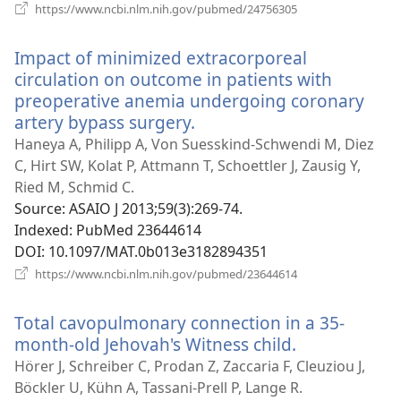
(відкривається
https://www.ncbi.nlm.nih.gov/pubmed/24756305
у
новому
Impact of minimized extracorporeal
вікні)
circulation on outcome in patients with
preoperative anemia undergoing coronary
artery bypass surgery.
(відкривається
у
Haneya A, Philipp A, Von Suesskind-Schwendi M, Diez
новому
C, Hirt SW, Kolat P, Attmann T, Schoettler J, Zausig Y,
вікні)
Ried M, Schmid C.
Source
‎: ASAIO J 2013;59(3):269-74.
Indexed
‎: PubMed 23644614
DOI
‎: 10.1097/MAT.0b013e3182894351
(відкривається
https://www.ncbi.nlm.nih.gov/pubmed/23644614
у
новому
Total cavopulmonary connection in a 35-
вікні)
month-old Jehovah's Witness child.
(відкриваєт
у
Hörer J, Schreiber C, Prodan Z, Zaccaria F, Cleuziou J,
новому
Böckler U, Kühn A, Tassani-Prell P, Lange R.