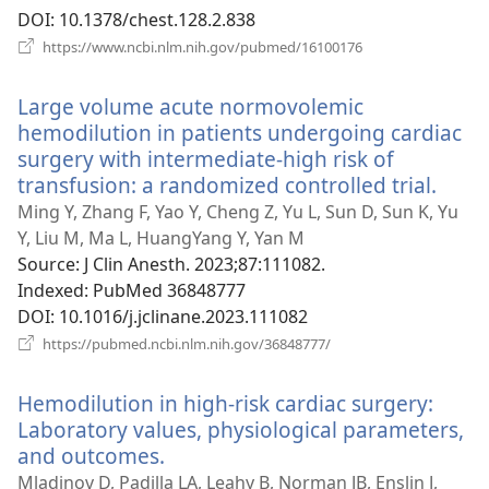
DOI
‎: 10.1378/chest.128.2.838
(відкривається
https://www.ncbi.nlm.nih.gov/pubmed/16100176
у
новому
Large volume acute normovolemic
вікні)
hemodilution in patients undergoing cardiac
surgery with intermediate-high risk of
transfusion: a randomized controlled trial.
(від
у
Ming Y, Zhang F, Yao Y, Cheng Z, Yu L, Sun D, Sun K, Yu
ново
Y, Liu M, Ma L, HuangYang Y, Yan M
вікні
Source
‎: J Clin Anesth. 2023;87:111082.
Indexed
‎: PubMed 36848777
DOI
‎: 10.1016/j.jclinane.2023.111082
(відкривається
https://pubmed.ncbi.nlm.nih.gov/36848777/
у
новому
Hemodilution in high-risk cardiac surgery:
вікні)
Laboratory values, physiological parameters,
and outcomes.
(відкривається
у
Mladinov D, Padilla LA, Leahy B, Norman JB, Enslin J,