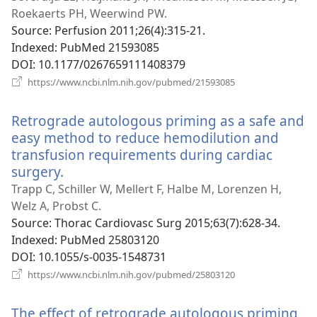
новому
Roekaerts PH, Weerwind PW.
вікні)
Source
‎: Perfusion 2011;26(4):315-21.
Indexed
‎: PubMed 21593085
DOI
‎: 10.1177/0267659111408379
(відкривається
https://www.ncbi.nlm.nih.gov/pubmed/21593085
у
новому
Retrograde autologous priming as a safe and
вікні)
easy method to reduce hemodilution and
transfusion requirements during cardiac
surgery.
(відкривається
у
Trapp C, Schiller W, Mellert F, Halbe M, Lorenzen H,
новому
Welz A, Probst C.
вікні)
Source
‎: Thorac Cardiovasc Surg 2015;63(7):628-34.
Indexed
‎: PubMed 25803120
DOI
‎: 10.1055/s-0035-1548731
(відкривається
https://www.ncbi.nlm.nih.gov/pubmed/25803120
у
новому
The effect of retrograde autologous priming
вікні)