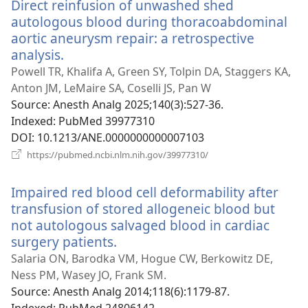
Direct reinfusion of unwashed shed
вікні)
autologous blood during thoracoabdominal
aortic aneurysm repair: a retrospective
analysis.
(відкривається
у
Powell TR, Khalifa A, Green SY, Tolpin DA, Staggers KA,
новому
Anton JM, LeMaire SA, Coselli JS, Pan W
вікні)
Source
‎: Anesth Analg 2025;140(3):527-36.
Indexed
‎: PubMed 39977310
DOI
‎: 10.1213/ANE.0000000000007103
(відкривається
https://pubmed.ncbi.nlm.nih.gov/39977310/
у
новому
Impaired red blood cell deformability after
вікні)
transfusion of stored allogeneic blood but
not autologous salvaged blood in cardiac
surgery patients.
(відкривається
у
Salaria ON, Barodka VM, Hogue CW, Berkowitz DE,
новому
Ness PM, Wasey JO, Frank SM.
вікні)
Source
‎: Anesth Analg 2014;118(6):1179-87.