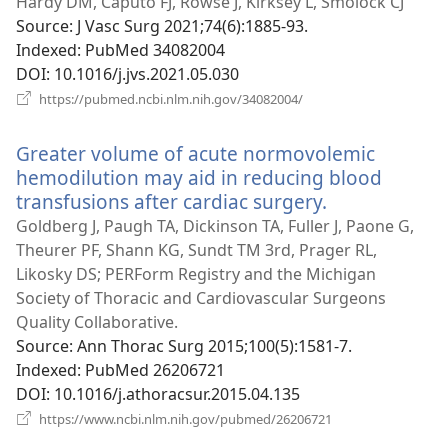
новому
Hardy DM, Caputo FJ, Rowse J, Kirksey L, Smolock CJ
вікні)
Source
‎: J Vasc Surg 2021;74(6):1885-93.
Indexed
‎: PubMed 34082004
DOI
‎: 10.1016/j.jvs.2021.05.030
(відкривається
https://pubmed.ncbi.nlm.nih.gov/34082004/
у
новому
Greater volume of acute normovolemic
вікні)
hemodilution may aid in reducing blood
transfusions after cardiac surgery.
(відкриваєть
у
Goldberg J, Paugh TA, Dickinson TA, Fuller J, Paone G,
новому
Theurer PF, Shann KG, Sundt TM 3rd, Prager RL,
вікні)
Likosky DS; PERForm Registry and the Michigan
Society of Thoracic and Cardiovascular Surgeons
Quality Collaborative.
Source
‎: Ann Thorac Surg 2015;100(5):1581-7.
Indexed
‎: PubMed 26206721
DOI
‎: 10.1016/j.athoracsur.2015.04.135
(відкривається
https://www.ncbi.nlm.nih.gov/pubmed/26206721
у