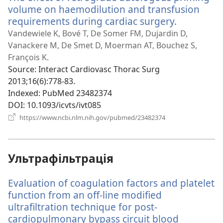
volume on haemodilution and transfusion
requirements during cardiac surgery.
(відкрива
у
Vandewiele K, Bové T, De Somer FM, Dujardin D,
новому
Vanackere M, De Smet D, Moerman AT, Bouchez S,
вікні)
François K.
Source
‎: Interact Cardiovasc Thorac Surg
2013;16(6):778-83.
Indexed
‎: PubMed 23482374
DOI
‎: 10.1093/icvts/ivt085
(відкривається
https://www.ncbi.nlm.nih.gov/pubmed/23482374
у
новому
вікні)
Ультрафільтрація
Evaluation of coagulation factors and platelet
function from an off-line modified
ultrafiltration technique for post-
cardiopulmonary bypass circuit blood