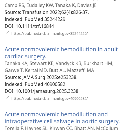
новому
Camp RS, Eudailey KW, Tanaka K, Davies JE
вікні)
Source
‎: Transfusion 2022;62(4):826-37.
Indexed
‎: PubMed 35244229
DOI
‎: 10.1111/trf.16844
(відкривається
https://pubmed.ncbi.nlm.nih.gov/35244229/
у
новому
Acute normovolemic hemodilution in adult
вікні)
cardiac surgery.
(відкривається
у
Tanaka KA, Stewart KE, Vandyck KB, Burkhart HM,
новому
Garwe T, Kertai MD, Butt AL, Mazzeffi MA
вікні)
Source
‎: JAMA Surg 2025:e253238.
Indexed
‎: PubMed 40900582
DOI
‎: 10.1001/jamasurg.2025.3238
(відкривається
https://pubmed.ncbi.nlm.nih.gov/40900582/
у
новому
Acute normovolemic hemodilution and
вікні)
intraoperative cell salvage in aortic surgery.
(ві
у
Torella F, Haynes SL, Kirwan CC, Bhatt AN, McCollum