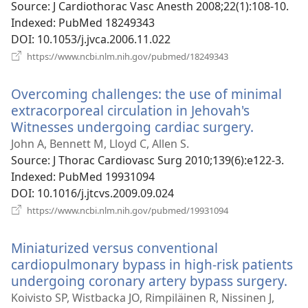
вікні)
Source
‎: J Cardiothorac Vasc Anesth 2008;22(1):108-10.
Indexed
‎: PubMed 18249343
DOI
‎: 10.1053/j.jvca.2006.11.022
(відкривається
https://www.ncbi.nlm.nih.gov/pubmed/18249343
у
новому
Overcoming challenges: the use of minimal
вікні)
extracorporeal circulation in Jehovah's
Witnesses undergoing cardiac surgery.
(відкрив
у
John A, Bennett M, Lloyd C, Allen S.
новому
Source
‎: J Thorac Cardiovasc Surg 2010;139(6):e122-3.
вікні)
Indexed
‎: PubMed 19931094
DOI
‎: 10.1016/j.jtcvs.2009.09.024
(відкривається
https://www.ncbi.nlm.nih.gov/pubmed/19931094
у
новому
Miniaturized versus conventional
вікні)
cardiopulmonary bypass in high-risk patients
undergoing coronary artery bypass surgery.
(ві
у
Koivisto SP, Wistbacka JO, Rimpiläinen R, Nissinen J,