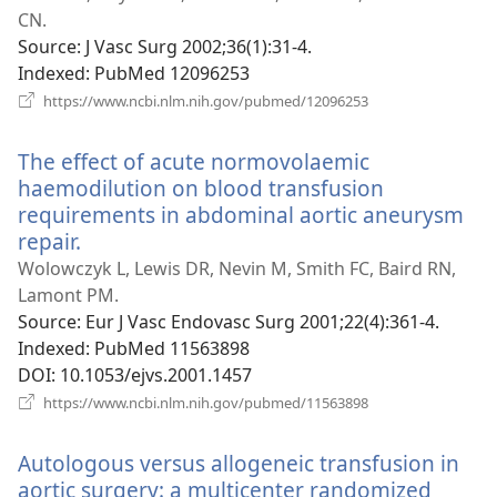
нов
CN.
вікн
Source
‎: J Vasc Surg 2002;36(1):31-4.
Indexed
‎: PubMed 12096253
(відкривається
https://www.ncbi.nlm.nih.gov/pubmed/12096253
у
новому
The effect of acute normovolaemic
вікні)
haemodilution on blood transfusion
requirements in abdominal aortic aneurysm
repair.
(відкривається
у
Wolowczyk L, Lewis DR, Nevin M, Smith FC, Baird RN,
новому
Lamont PM.
вікні)
Source
‎: Eur J Vasc Endovasc Surg 2001;22(4):361-4.
Indexed
‎: PubMed 11563898
DOI
‎: 10.1053/ejvs.2001.1457
(відкривається
https://www.ncbi.nlm.nih.gov/pubmed/11563898
у
новому
Autologous versus allogeneic transfusion in
вікні)
aortic surgery: a multicenter randomized