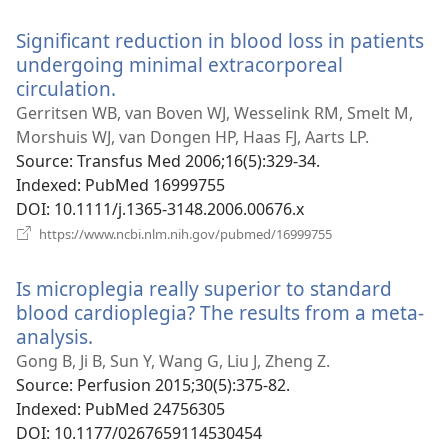
у
новому
Significant reduction in blood loss in patients
вікні)
undergoing minimal extracorporeal
circulation.
(відкривається
у
Gerritsen WB, van Boven WJ, Wesselink RM, Smelt M,
новому
Morshuis WJ, van Dongen HP, Haas FJ, Aarts LP.
вікні)
Source
‎: Transfus Med 2006;16(5):329-34.
Indexed
‎: PubMed 16999755
DOI
‎: 10.1111/j.1365-3148.2006.00676.x
(відкривається
https://www.ncbi.nlm.nih.gov/pubmed/16999755
у
новому
Is microplegia really superior to standard
вікні)
blood cardioplegia? The results from a meta-
analysis.
(відкривається
у
Gong B, Ji B, Sun Y, Wang G, Liu J, Zheng Z.
новому
Source
‎: Perfusion 2015;30(5):375-82.
вікні)
Indexed
‎: PubMed 24756305
DOI
‎: 10.1177/0267659114530454