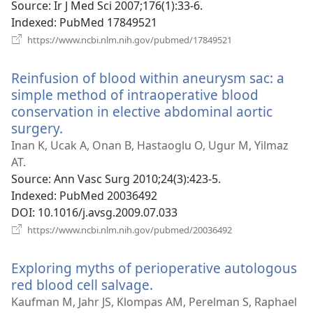
вікні)
Source
‎: Ir J Med Sci 2007;176(1):33-6.
Indexed
‎: PubMed 17849521
(відкривається
https://www.ncbi.nlm.nih.gov/pubmed/17849521
у
новому
Reinfusion of blood within aneurysm sac: a
вікні)
simple method of intraoperative blood
conservation in elective abdominal aortic
surgery.
(відкривається
у
Inan K, Ucak A, Onan B, Hastaoglu O, Ugur M, Yilmaz
новому
AT.
вікні)
Source
‎: Ann Vasc Surg 2010;24(3):423-5.
Indexed
‎: PubMed 20036492
DOI
‎: 10.1016/j.avsg.2009.07.033
(відкривається
https://www.ncbi.nlm.nih.gov/pubmed/20036492
у
новому
Exploring myths of perioperative autologous
вікні)
red blood cell salvage.
(відкривається
у
Kaufman M, Jahr JS, Klompas AM, Perelman S, Raphael