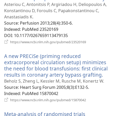
у
Asteriou C, Antonitsis P, Argiriadou H, Deliopoulos A,
нов
Konstantinou D, Foroulis C, Papakonstantinou C,
вікн
Anastasiadis K.
Source
‎: Perfusion 2013;28(4):350-6.
Indexed
‎: PubMed 23520169
DOI
‎: 10.1177/0267659113479135
(відкривається
https://www.ncbi.nlm.nih.gov/pubmed/23520169
у
новому
A new PRECiSe (priming reduced
вікні)
extracorporeal circulation setup) minimizes
the need for blood transfusions: first clinical
results in coronary artery bypass grafting.
(відк
у
Beholz S, Zheng L, Kessler M, Rusche M, Konertz W.
ново
Source
‎: Heart Surg Forum 2005;8(3):E132-5.
вікні)
Indexed
‎: PubMed 15870042
(відкривається
https://www.ncbi.nlm.nih.gov/pubmed/15870042
у
новому
Meta-analysis of randomised trials
вікні)