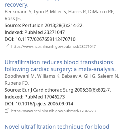
recovery.
(відкривається
у
Beckmann S, Lynn P, Miller S, Harris R, DiMarco RF,
новому
Ross JE.
вікні)
Source
‎: Perfusion 2013;28(3):214-22.
Indexed
‎: PubMed 23271047
DOI
‎: 10.1177/0267659112470710
(відкривається
https://www.ncbi.nlm.nih.gov/pubmed/23271047
у
новому
Ultrafiltration reduces blood transfusions
вікні)
following cardiac surgery: a meta-analysis.
(від
у
Boodhwani M, Williams K, Babaev A, Gill G, Saleem N,
нов
Rubens FD.
вікні
Source
‎: Eur J Cardiothorac Surg 2006;30(6):892-7.
Indexed
‎: PubMed 17046273
DOI
‎: 10.1016/j.ejcts.2006.09.014
(відкривається
https://www.ncbi.nlm.nih.gov/pubmed/17046273
у
новому
Novel ultrafiltration technique for blood
вікні)