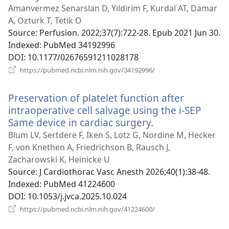
у
Amanvermez Senarslan D, Yildirim F, Kurdal AT, Damar
новому
A, Ozturk T, Tetik O
вікні)
Source
‎: Perfusion. 2022;37(7):722-28. Epub 2021 Jun 30.
Indexed
‎: PubMed 34192996
DOI
‎: 10.1177/02676591211028178
(відкривається
https://pubmed.ncbi.nlm.nih.gov/34192996/
у
новому
Preservation of platelet function after
вікні)
intraoperative cell salvage using the i-SEP
Same device in cardiac surgery.
(відкривається
у
Blum LV, Sertdere F, Iken S, Lotz G, Nordine M, Hecker
новому
F, von Knethen A, Friedrichson B, Rausch J,
вікні)
Zacharowski K, Heinicke U
Source
‎: J Cardiothorac Vasc Anesth 2026;40(1):38-48.
Indexed
‎: PubMed 41224600
DOI
‎: 10.1053/j.jvca.2025.10.024
(відкривається
https://pubmed.ncbi.nlm.nih.gov/41224600/
у
новому