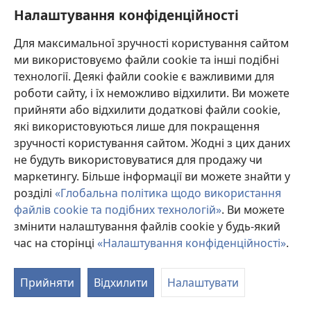
у
Liu Y, Tao L, Wang X, Cui H, Chen X, Ji B.
Налаштування конфіденційності
новому
Source
‎: Perfusion 2012;27(1):83-9.
вікні)
Indexed
‎: PubMed 21987667
Для максимальної зручності користування сайтом
DOI
‎: 10.1177/0267659111424636
ми використовуємо файли cookie та інші подібні
(відкривається
https://www.ncbi.nlm.nih.gov/pubmed/21987667
технології. Деякі файли cookie є важливими для
у
роботи сайту, і їх неможливо відхилити. Ви можете
новому
прийняти або відхилити додаткові файли cookie,
Perfusion approaches to blood conservation.
(в
вікні)
які використовуються лише для покращення
у
McKay C.
зручності користування сайтом. Жодні з цих даних
н
Source
‎: Semin Cardiothorac Vasc Anesth
не будуть використовуватися для продажу чи
ві
2007;11(4):252-5.
маркетингу. Більше інформації ви можете знайти у
Indexed
‎: PubMed 18270187
розділі
«Глобальна політика щодо використання
DOI
‎: 10.1177/1089253207311158
файлів cookie та подібних технологій»
. Ви можете
(відкривається
https://www.ncbi.nlm.nih.gov/pubmed/18270187
у
змінити налаштування файлів cookie у будь-який
новому
час на сторінці
«Налаштування конфіденційності»
.
Minimized extracorporeal circulation system
вікні)
in coronary artery bypass surgery: a 10-year
single-center experience with 2243 patients.
(ві
Прийняти
Відхилити
Налаштувати
у
Puehler T, Haneya A, Philipp A, Zausig YA, Kobuch R,