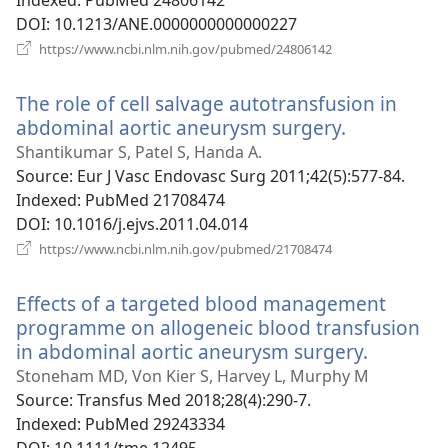
Indexed
‎: PubMed 24806142
DOI
‎: 10.1213/ANE.0000000000000227
(відкривається
https://www.ncbi.nlm.nih.gov/pubmed/24806142
у
новому
The role of cell salvage autotransfusion in
вікні)
abdominal aortic aneurysm surgery.
(відкриває
у
Shantikumar S, Patel S, Handa A.
новому
Source
‎: Eur J Vasc Endovasc Surg 2011;42(5):577-84.
вікні)
Indexed
‎: PubMed 21708474
DOI
‎: 10.1016/j.ejvs.2011.04.014
(відкривається
https://www.ncbi.nlm.nih.gov/pubmed/21708474
у
новому
Effects of a targeted blood management
вікні)
programme on allogeneic blood transfusion
in abdominal aortic aneurysm surgery.
(відкрив
у
Stoneham MD, Von Kier S, Harvey L, Murphy M
новому
Source
‎: Transfus Med 2018;28(4):290-7.
вікні)
Indexed
‎: PubMed 29243334