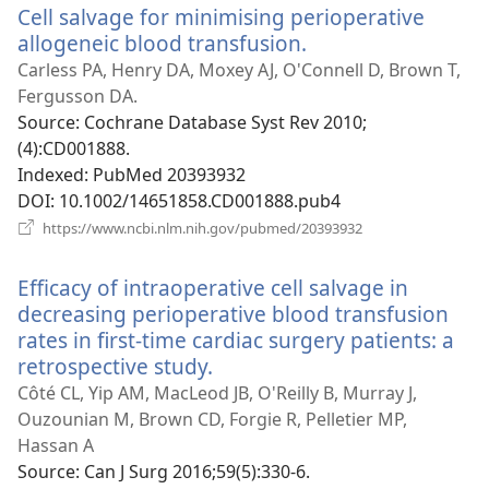
Cell salvage for minimising perioperative
вікні)
allogeneic blood transfusion.
(відкривається
у
Carless PA, Henry DA, Moxey AJ, O'Connell D, Brown T,
новому
Fergusson DA.
вікні)
Source
‎: Cochrane Database Syst Rev 2010;
(4):CD001888.
Indexed
‎: PubMed 20393932
DOI
‎: 10.1002/14651858.CD001888.pub4
(відкривається
https://www.ncbi.nlm.nih.gov/pubmed/20393932
у
новому
Efficacy of intraoperative cell salvage in
вікні)
decreasing perioperative blood transfusion
rates in first-time cardiac surgery patients: a
retrospective study.
(відкривається
у
Côté CL, Yip AM, MacLeod JB, O'Reilly B, Murray J,
новому
Ouzounian M, Brown CD, Forgie R, Pelletier MP,
вікні)
Hassan A
Source
‎: Can J Surg 2016;59(5):330-6.