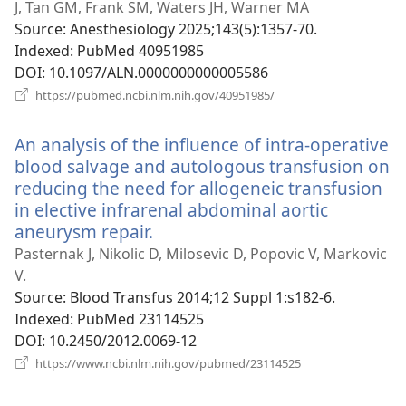
новому
J, Tan GM, Frank SM, Waters JH, Warner MA
вікні)
Source
‎: Anesthesiology 2025;143(5):1357-70.
Indexed
‎: PubMed 40951985
DOI
‎: 10.1097/ALN.0000000000005586
(відкривається
https://pubmed.ncbi.nlm.nih.gov/40951985/
у
новому
An analysis of the influence of intra-operative
вікні)
blood salvage and autologous transfusion on
reducing the need for allogeneic transfusion
in elective infrarenal abdominal aortic
aneurysm repair.
(відкривається
у
Pasternak J, Nikolic D, Milosevic D, Popovic V, Markovic
новому
V.
вікні)
Source
‎: Blood Transfus 2014;12 Suppl 1:s182-6.
Indexed
‎: PubMed 23114525
DOI
‎: 10.2450/2012.0069-12
(відкривається
https://www.ncbi.nlm.nih.gov/pubmed/23114525
у
новому