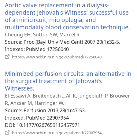
Aortic valve replacement in a dialysis-
вікні)
dependent Jehovah's Witness: successful use
of a minicircuit, microplegia, and
multimodality blood conservation technique.
(в
у
Cheung EH, Sutton SW, Marcel R.
н
Source
‎: Proc (Bayl Univ Med Cent) 2007;20(1):32-5.
ві
Indexed
‎: PubMed 17256040
(відкривається
https://www.ncbi.nlm.nih.gov/pubmed/17256040
у
новому
Minimized perfusion circuits: an alternative in
вікні)
the surgical treatment of Jehovah's
Witnesses.
(відкривається
у
El-Essawi A, Breitenbach I, Ali K, Jungebluth P, Brouwer
новому
R, Anssar M, Harringer W.
вікні)
Source
‎: Perfusion 2013;28(1):47-53.
Indexed
‎: PubMed 22907954
DOI
‎: 10.1177/0267659112457971
(відкривається
https://www.ncbi.nlm.nih.gov/pubmed/22907954