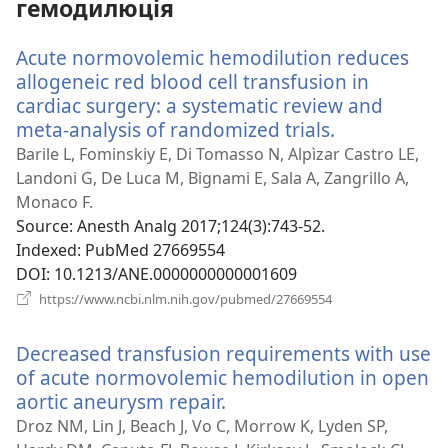
гемодилюція
Acute normovolemic hemodilution reduces
allogeneic red blood cell transfusion in
cardiac surgery: a systematic review and
meta-analysis of randomized trials.
(відкриваєт
у
Barile L, Fominskiy E, Di Tomasso N, Alpìzar Castro LE,
новому
Landoni G, De Luca M, Bignami E, Sala A, Zangrillo A,
вікні)
Monaco F.
Source
‎: Anesth Analg 2017;124(3):743-52.
Indexed
‎: PubMed 27669554
DOI
‎: 10.1213/ANE.0000000000001609
(відкривається
https://www.ncbi.nlm.nih.gov/pubmed/27669554
у
новому
Decreased transfusion requirements with use
вікні)
of acute normovolemic hemodilution in open
aortic aneurysm repair.
(відкривається
у
Droz NM, Lin J, Beach J, Vo C, Morrow K, Lyden SP,