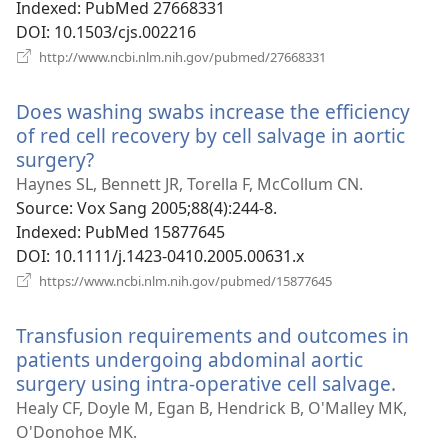
Indexed
‎: PubMed 27668331
DOI
‎: 10.1503/cjs.002216
(відкривається
http://www.ncbi.nlm.nih.gov/pubmed/27668331
у
новому
Does washing swabs increase the efficiency
вікні)
of red cell recovery by cell salvage in aortic
surgery?
(відкривається
у
Haynes SL, Bennett JR, Torella F, McCollum CN.
новому
Source
‎: Vox Sang 2005;88(4):244-8.
вікні)
Indexed
‎: PubMed 15877645
DOI
‎: 10.1111/j.1423-0410.2005.00631.x
(відкривається
https://www.ncbi.nlm.nih.gov/pubmed/15877645
у
новому
Transfusion requirements and outcomes in
вікні)
patients undergoing abdominal aortic
surgery using intra-operative cell salvage.
(відк
у
Healy CF, Doyle M, Egan B, Hendrick B, O'Malley MK,
ново
O'Donohoe MK.