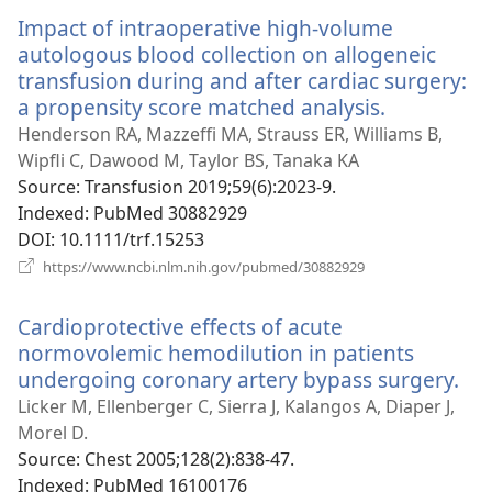
новому
Impact of intraoperative high-volume
вікні)
autologous blood collection on allogeneic
transfusion during and after cardiac surgery:
a propensity score matched analysis.
(відкрива
у
Henderson RA, Mazzeffi MA, Strauss ER, Williams B,
новому
Wipfli C, Dawood M, Taylor BS, Tanaka KA
вікні)
Source
‎: Transfusion 2019;59(6):2023-9.
Indexed
‎: PubMed 30882929
DOI
‎: 10.1111/trf.15253
(відкривається
https://www.ncbi.nlm.nih.gov/pubmed/30882929
у
новому
Cardioprotective effects of acute
вікні)
normovolemic hemodilution in patients
undergoing coronary artery bypass surgery.
(ві
у
Licker M, Ellenberger C, Sierra J, Kalangos A, Diaper J,
но
Morel D.
вік
Source
‎: Chest 2005;128(2):838-47.
Indexed
‎: PubMed 16100176