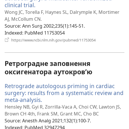
clinical trial.
(відкривається
у
Wong JC, Torella F, Haynes SL, Dalrymple K, Mortimer
новому
AJ, McCollum CN.
вікні)
Source
‎: Ann Surg 2002;235(1):145-51.
Indexed
‎: PubMed 11753054
(відкривається
https://www.ncbi.nlm.nih.gov/pubmed/11753054
у
новому
вікні)
Ретроградне заповнення
оксигенатора аутокров’ю
Retrograde autologous priming in cardiac
surgery: results from a systematic review and
meta-analysis.
(відкривається
у
Hensley NB, Gyi R, Zorrilla-Vaca A, Choi CW, Lawton JS,
новому
Brown CH 4th, Frank SM, Grant MC, Cho BC
вікні)
Source
‎: Anesth Analg 2021;132(1):100-7.
Indexed
‎: PubMed 32947294