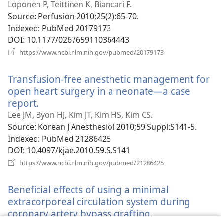
но
Loponen P, Teittinen K, Biancari F.
вік
Source
‎: Perfusion 2010;25(2):65-70.
Indexed
‎: PubMed 20179173
DOI
‎: 10.1177/0267659110364443
(відкривається
https://www.ncbi.nlm.nih.gov/pubmed/20179173
у
новому
Transfusion-free anesthetic management for
вікні)
open heart surgery in a neonate—a case
report.
(відкривається
у
Lee JM, Byon HJ, Kim JT, Kim HS, Kim CS.
новому
Source
‎: Korean J Anesthesiol 2010;59 Suppl:S141-5.
вікні)
Indexed
‎: PubMed 21286425
DOI
‎: 10.4097/kjae.2010.59.S.S141
(відкривається
https://www.ncbi.nlm.nih.gov/pubmed/21286425
у
новому
Beneficial effects of using a minimal
вікні)
extracorporeal circulation system during
coronary artery bypass grafting.
(відкривається