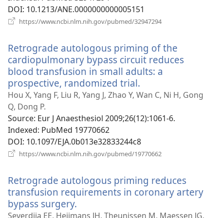
DOI
‎: 10.1213/ANE.0000000000005151
(відкривається
https://www.ncbi.nlm.nih.gov/pubmed/32947294
у
новому
Retrograde autologous priming of the
вікні)
cardiopulmonary bypass circuit reduces
blood transfusion in small adults: a
prospective, randomized trial.
(відкривається
у
Hou X, Yang F, Liu R, Yang J, Zhao Y, Wan C, Ni H, Gong
новому
Q, Dong P.
вікні)
Source
‎: Eur J Anaesthesiol 2009;26(12):1061-6.
Indexed
‎: PubMed 19770662
DOI
‎: 10.1097/EJA.0b013e32833244c8
(відкривається
https://www.ncbi.nlm.nih.gov/pubmed/19770662
у
новому
Retrograde autologous priming reduces
вікні)
transfusion requirements in coronary artery
bypass surgery.
(відкривається
у
Severdija EE, Heijmans JH, Theunissen M, Maessen JG,