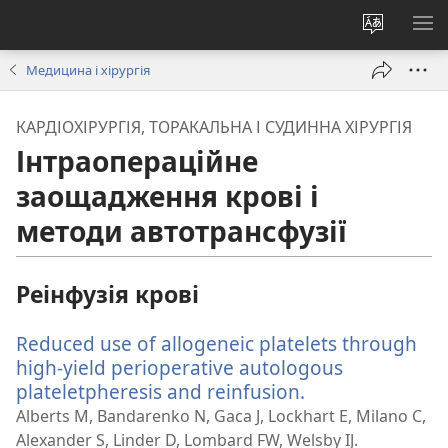
Змінити
ПО
мову
М
Медицина і хірургія
сайту
КАРДІОХІРУРГІЯ, ТОРАКАЛЬНА І СУДИННА ХІРУРГІЯ
Інтраопераційне
заощадження крові і
методи автотрансфузії
Реінфузія крові
Reduced use of allogeneic platelets through
high-yield perioperative autologous
plateletpheresis and reinfusion.
(відкривається
у
Alberts M, Bandarenko N, Gaca J, Lockhart E, Milano C,
новому
Alexander S, Linder D, Lombard FW, Welsby IJ.