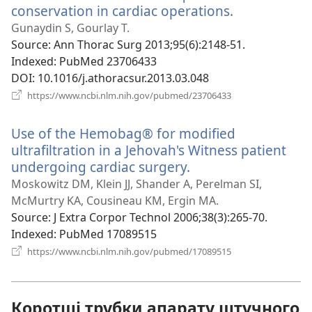
conservation in cardiac operations.
(відкриваєт
у
Gunaydin S, Gourlay T.
новому
Source
‎: Ann Thorac Surg 2013;95(6):2148-51.
вікні)
Indexed
‎: PubMed 23706433
DOI
‎: 10.1016/j.athoracsur.2013.03.048
(відкривається
https://www.ncbi.nlm.nih.gov/pubmed/23706433
у
новому
Use of the Hemobag® for modified
вікні)
ultrafiltration in a Jehovah's Witness patient
undergoing cardiac surgery.
(відкривається
у
Moskowitz DM, Klein JJ, Shander A, Perelman SI,
новому
McMurtry KA, Cousineau KM, Ergin MA.
вікні)
Source
‎: J Extra Corpor Technol 2006;38(3):265-70.
Indexed
‎: PubMed 17089515
(відкривається
https://www.ncbi.nlm.nih.gov/pubmed/17089515
у
новому
вікні)
Коротші трубки апарату штучного