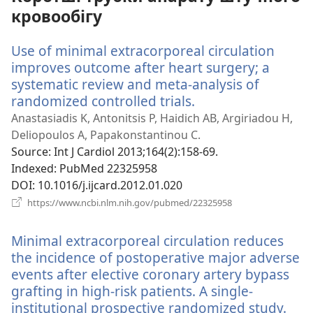
кровообігу
Use of minimal extracorporeal circulation
improves outcome after heart surgery; a
systematic review and meta-analysis of
randomized controlled trials.
(відкривається
у
Anastasiadis K, Antonitsis P, Haidich AB, Argiriadou H,
новому
Deliopoulos A, Papakonstantinou C.
вікні)
Source
‎: Int J Cardiol 2013;164(2):158-69.
Indexed
‎: PubMed 22325958
DOI
‎: 10.1016/j.ijcard.2012.01.020
(відкривається
https://www.ncbi.nlm.nih.gov/pubmed/22325958
у
новому
Minimal extracorporeal circulation reduces
вікні)
the incidence of postoperative major adverse
events after elective coronary artery bypass
grafting in high-risk patients. A single-
institutional prospective randomized study.
(ві