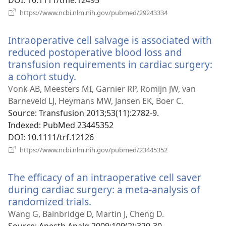
DOI
‎: 10.1111/tme.12495
(відкривається
https://www.ncbi.nlm.nih.gov/pubmed/29243334
у
новому
Intraoperative cell salvage is associated with
вікні)
reduced postoperative blood loss and
transfusion requirements in cardiac surgery:
a cohort study.
(відкривається
у
Vonk AB, Meesters MI, Garnier RP, Romijn JW, van
новому
Barneveld LJ, Heymans MW, Jansen EK, Boer C.
вікні)
Source
‎: Transfusion 2013;53(11):2782-9.
Indexed
‎: PubMed 23445352
DOI
‎: 10.1111/trf.12126
(відкривається
https://www.ncbi.nlm.nih.gov/pubmed/23445352
у
новому
The efficacy of an intraoperative cell saver
вікні)
during cardiac surgery: a meta-analysis of
randomized trials.
(відкривається
у
Wang G, Bainbridge D, Martin J, Cheng D.
новому