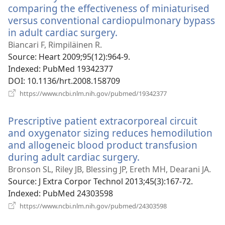
comparing the effectiveness of miniaturised
versus conventional cardiopulmonary bypass
in adult cardiac surgery.
(відкривається
у
Biancari F, Rimpiläinen R.
новому
Source
‎: Heart 2009;95(12):964-9.
вікні)
Indexed
‎: PubMed 19342377
DOI
‎: 10.1136/hrt.2008.158709
(відкривається
https://www.ncbi.nlm.nih.gov/pubmed/19342377
у
новому
Prescriptive patient extracorporeal circuit
вікні)
and oxygenator sizing reduces hemodilution
and allogeneic blood product transfusion
during adult cardiac surgery.
(відкривається
у
Bronson SL, Riley JB, Blessing JP, Ereth MH, Dearani JA.
новому
Source
‎: J Extra Corpor Technol 2013;45(3):167-72.
вікні)
Indexed
‎: PubMed 24303598
(відкривається
https://www.ncbi.nlm.nih.gov/pubmed/24303598
у
новому