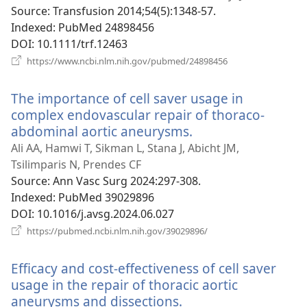
вікні)
Source
‎: Transfusion 2014;54(5):1348-57.
Indexed
‎: PubMed 24898456
DOI
‎: 10.1111/trf.12463
(відкривається
https://www.ncbi.nlm.nih.gov/pubmed/24898456
у
новому
The importance of cell saver usage in
вікні)
complex endovascular repair of thoraco-
abdominal aortic aneurysms.
(відкривається
у
Ali AA, Hamwi T, Sikman L, Stana J, Abicht JM,
новому
Tsilimparis N, Prendes CF
вікні)
Source
‎: Ann Vasc Surg 2024:297-308.
Indexed
‎: PubMed 39029896
DOI
‎: 10.1016/j.avsg.2024.06.027
(відкривається
https://pubmed.ncbi.nlm.nih.gov/39029896/
у
новому
Efficacy and cost-effectiveness of cell saver
вікні)
usage in the repair of thoracic aortic
aneurysms and dissections.
(відкривається