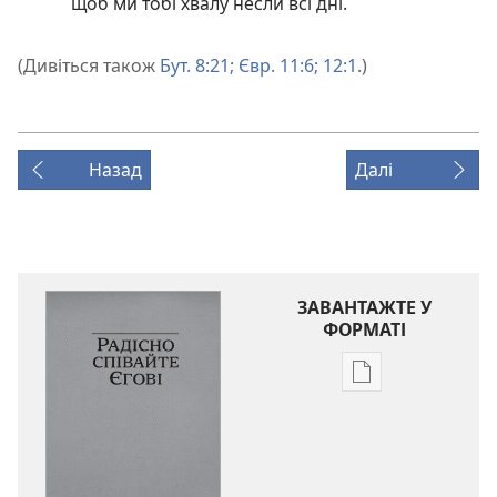
щоб ми тобі хвалу несли всі дні.
(Дивіться також
Бут. 8:21;
Євр. 11:6;
12:1
.)
Назад
Далі
ЗАВАНТАЖТЕ У
ФОРМАТІ
Параметри
завантаження
публікацій
Радісно
співайте