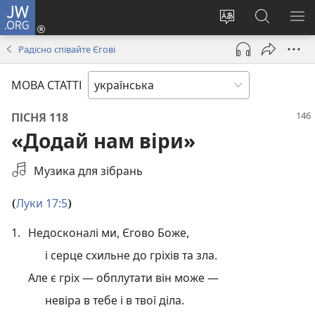
JW.ORG
Увійти
(відкривається
Змінити
Пошук
ПО
у
мову
на
М
Радісно співайте Єгові
новому
сайту
сайті
вікні)
JW.ORG
МОВА СТАТТІ
ПІСНЯ 118
«Додай нам віри»
Виберіть
Музика для зібрань
аудіозапис
Луки 17:5
(
)
1.
Недосконалі ми, Єгово Боже,
і серце схильне до гріхів та зла.
Але є гріх — обплутати він може —
невіра в тебе і в твої діла.