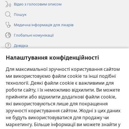
Відео з голосовим описом
Пошук
Медична інформація для лікарів
Глобальні комунікації
Довідка
Налаштування конфіденційності
Пожертви
(відкривається
у
Для максимальної зручності користування сайтом
новому
ми використовуємо файли cookie та інші подібні
ОНЛАЙН-БІБЛІОТЕКА Товариства «Вартова башта»™
(відкривається
вікні)
технології. Деякі файли cookie є важливими для
у
®
JW Hub
роботи сайту, і їх неможливо відхилити. Ви можете
новому
(відкривається
вікні)
прийняти або відхилити додаткові файли cookie,
у
®
JW Library
новому
які використовуються лише для покращення
вікні)
зручності користування сайтом. Жодні з цих даних
Watchtower Library
не будуть використовуватися для продажу чи
маркетингу. Більше інформації ви можете знайти у