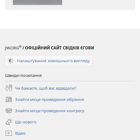
Єгові
®
JW.ORG
/ ОФІЦІЙНИЙ САЙТ СВІДКІВ ЄГОВИ
Налаштування зовнішнього вигляду
Швидкі посилання
Чи бажаєте, щоб вас відвідали?
Знайти місце проведення зібрання
(відкривається
у
Знайти місце проведення конгресу
(відкривається
новому
у
вікні)
Що нового
новому
вікні)
Відео