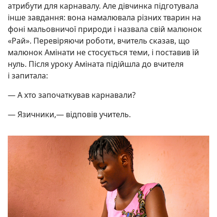
атрибути для карнавалу. Але дівчинка підготувала
інше завдання: вона намалювала різних тварин на
фоні мальовничої природи і назвала свій малюнок
«Рай». Перевіряючи роботи, вчитель сказав, що
малюнок Амінати не стосується теми, і поставив їй
нуль. Після уроку Аміната підійшла до вчителя
і запитала:
— А хто започаткував карнавали?
— Язичники,— відповів учитель.