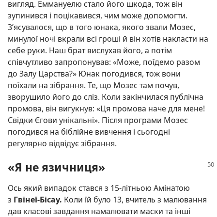
вигляд. Еммануелю стало його шкода, тож він
зупинився і поцікавився, чим може допомогти.
З’ясувалося, що в того юнака, якого звали Мозес,
минулої ночі вкрали всі гроші й він хотів накласти на
себе руки. Наш брат вислухав його, а потім
співчутливо запропонував: «Може, поїдемо разом
до Залу Царства?» Юнак погодився, тож вони
поїхали на зібрання. Те, що Мозес там почув,
зворушило його до сліз. Коли закінчилася публічна
промова, він вигукнув: «Ця промова наче для мене!
Свідки Єгови унікальні». Після програми Мозес
погодився на біблійне вивчення і сьогодні
регулярно відвідує зібрання.
«Я не язичниця»
Ось який випадок стався з 15-літньою Амінатою
з
Гвінеї-Бісау.
Коли їй було 13, вчитель з малювання
дав класові завдання намалювати маски та інші