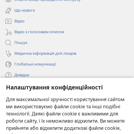
(відкривається
новому
у
вікні)
Що нового
новому
вікні)
Відео
Відео з голосовим описом
Пошук
Медична інформація для лікарів
Глобальні комунікації
Довідка
Налаштування конфіденційності
Пожертви
(відкривається
у
Для максимальної зручності користування сайтом
новому
ми використовуємо файли cookie та інші подібні
ОНЛАЙН-БІБЛІОТЕКА Товариства «Вартова башта»™
(відкривається
вікні)
технології. Деякі файли cookie є важливими для
у
®
JW Hub
роботи сайту, і їх неможливо відхилити. Ви можете
новому
(відкривається
вікні)
прийняти або відхилити додаткові файли cookie,
у
®
JW Library