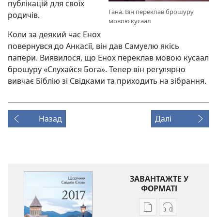
публікацій для своїх
Гана. Він переклав брошуру
родичів.
мовою кусаал
Коли за деякий час Енох
повернувся до Анкасії, він дав Самуелю якісь
папери. Виявилося, що Енох переклав мовою кусаал
брошуру «Слухайся Бога». Тепер він регулярно
вивчає Біблію зі Свідками та приходить на зібрання.
Назад
Далі
ЗАВАНТАЖТЕ У
ФОРМАТІ
Параметри
Параметри