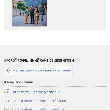
завантаження
завантаженн
публікацій
аудіо
Щорічник
Щорічник
Свідків
Свідків
Єгови
Єгови
2017
2017
®
JW.ORG
/ ОФІЦІЙНИЙ САЙТ СВІДКІВ ЄГОВИ
Налаштування зовнішнього вигляду
Швидкі посилання
Чи бажаєте, щоб вас відвідали?
Знайти місце проведення зібрання
(відкривається
у
Знайти місце проведення конгресу