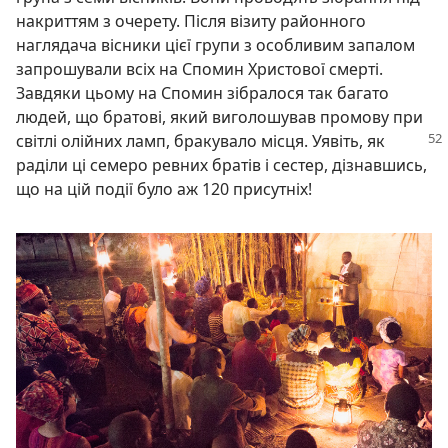
накриттям з очерету. Після візиту районного
наглядача вісники цієї групи з особливим запалом
запрошували всіх на Спомин Христової смерті.
Завдяки цьому на Спомин зібралося так багато
людей, що братові, який виголошував промову при
світлі олійних ламп, бракувало місця. Уявіть,
як
раділи ці семеро ревних братів і сестер, дізнавшись,
що на цій події було аж 120 присутніх!