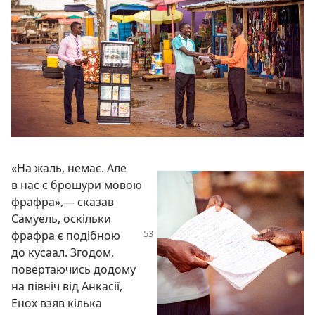
«На жаль, немає. Але
в нас є брошури мовою
фрафра»,— сказав
Самуель, оскільки
фрафра є подібною
до кусаал. Згодом,
повертаючись додому
на північ від Анкасії,
Енох взяв кілька