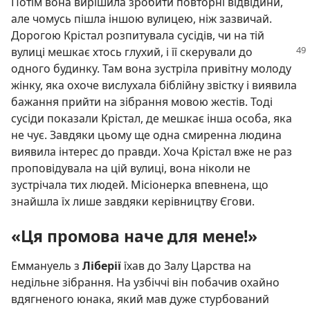
Потім вона вирішила зробити повторні відвідини,
але чомусь пішла іншою вулицею, ніж зазвичай.
Дорогою Крістал розпитувала сусідів, чи на тій
вулиці
мешкає хтось глухий, і її скерували до
одного будинку. Там вона зустріла привітну молоду
жінку, яка охоче вислухала біблійну звістку і виявила
бажання прийти на зібрання мовою жестів. Тоді
сусіди показали Крістал, де мешкає інша особа, яка
не чує. Завдяки цьому ще одна смиренна людина
виявила інтерес до правди. Хоча Крістал вже не раз
проповідувала на цій вулиці, вона ніколи не
зустрічала тих людей. Місіонерка впевнена, що
знайшла їх лише завдяки керівництву Єгови.
«Ця промова наче для мене!»
Еммануель з
Ліберії
їхав до Залу Царства на
недільне зібрання. На узбіччі він побачив охайно
вдягненого юнака, який мав дуже стурбований