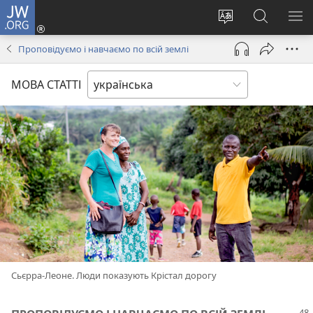
JW.ORG
Увійти
(відкривається
Змінити
Пошук
ПО
у
мову
на
М
Проповідуємо і навчаємо по всій землі
новому
сайту
сайті
вікні)
JW.ORG
МОВА СТАТТІ
Сьєрра-Леоне. Люди показують Крістал дорогу