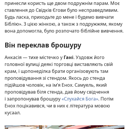
принесли користь ще двом подружнім парам. Моє
ставлення до Свідків Єгови було несправедливим.
Будь ласка, приходьте до мене і будемо вивчати
Біблію». З цією жінкою, а також з подружжям, якому
вона допомогла, було розпочато біблійне вивчення.
Він переклав брошуру
Анкасія — тихе містечко у
Гані
. Уздовж його
головної вулиці деякі торговці виставляють свій
крам, і щопонеділка брати організовують там
проповідування зі стендом. Якось до стенда
підійшов чоловік, на ім’я Енох. Самуель, який
проповідував біля стенда, дав йому свідчення
і запропонував брошуру
«Слухайся Бога»
. Потім
Енох поцікавився, чи в них є література мовою
кусаал.