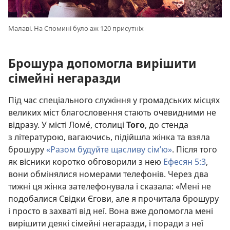
Малаві. На Спомині було аж 120 присутніх
Брошура допомогла вирішити
сімейні негаразди
Під час спеціального служіння у громадських місцях
великих міст благословення стають очевидними не
відразу. У місті Ломе́, столиці
Того
, до стенда
з літературою, вагаючись, підійшла жінка та взяла
брошуру
«Разом будуйте щасливу сім’ю»
. Після того
як вісники коротко обговорили з нею
Ефесян 5:3
,
вони обмінялися номерами телефонів. Через два
тижні ця жінка зателефонувала і сказала: «Мені не
подобалися Свідки Єгови, але я прочитала брошуру
і просто в захваті від неї. Вона вже допомогла мені
вирішити деякі сімейні негаразди, і поради з неї