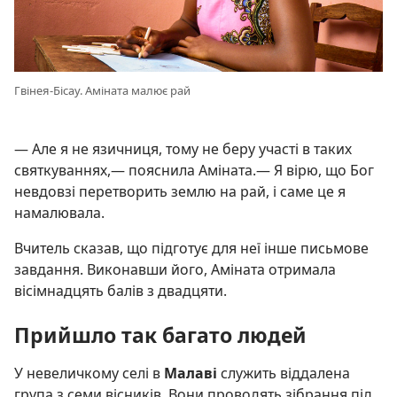
Гвінея-Бісау. Аміната малює рай
— Але я не язичниця, тому не беру участі в таких
святкуваннях,— пояснила Аміната.— Я вірю, що Бог
невдовзі перетворить землю на рай, і саме це я
намалювала.
Вчитель сказав, що підготує для неї інше письмове
завдання. Виконавши його, Аміната отримала
вісімнадцять балів з двадцяти.
Прийшло так багато людей
У невеличкому селі в
Малаві
служить віддалена
група з семи вісників. Вони проводять зібрання під