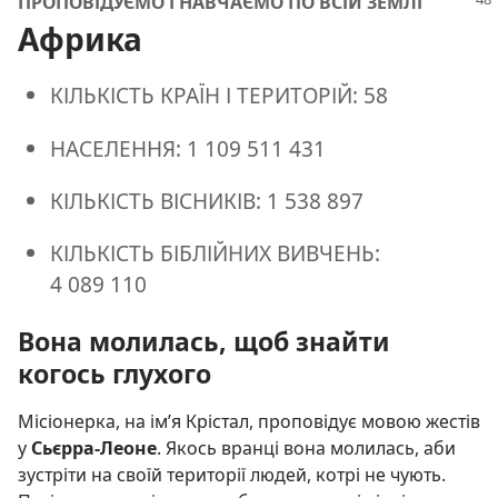
ПРОПОВІДУЄМО І НАВЧАЄМО ПО ВСІЙ ЗЕМЛІ
Африка
КІЛЬКІСТЬ КРАЇН І ТЕРИТОРІЙ: 58
НАСЕЛЕННЯ: 1 109 511 431
КІЛЬКІСТЬ ВІСНИКІВ: 1 538 897
КІЛЬКІСТЬ БІБЛІЙНИХ ВИВЧЕНЬ:
4 089 110
Вона молилась, щоб знайти
когось глухого
Місіонерка, на ім’я Крістал, проповідує мовою жестів
у
Сьєрра-Леоне
. Якось вранці вона молилась, аби
зустріти на своїй території людей, котрі не чують.