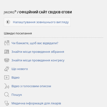
®
JW.ORG
/ ОФІЦІЙНИЙ САЙТ СВІДКІВ ЄГОВИ
Налаштування зовнішнього вигляду
Швидкі посилання
Чи бажаєте, щоб вас відвідали?
Знайти місце проведення зібрання
(відкривається
у
Знайти місце проведення конгресу
(відкривається
новому
у
вікні)
Що нового
новому
вікні)
Відео
Відео з голосовим описом
Пошук
Медична інформація для лікарів