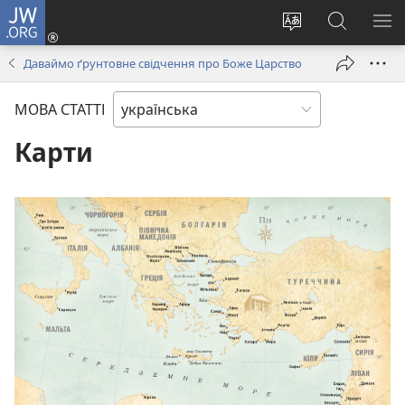
JW.ORG
Увійти
(відкривається
Змінити
Пошук
ПО
у
мову
на
М
Даваймо ґрунтовне свідчення про Боже Царство
новому
сайту
сайті
вікні)
JW.ORG
МОВА СТАТТІ
Карти