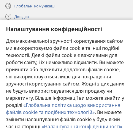
Глобальні комунікації
Довідка
Налаштування конфіденційності
Пожертви
(відкривається
у
Для максимальної зручності користування сайтом
новому
ми використовуємо файли cookie та інші подібні
ОНЛАЙН-БІБЛІОТЕКА Товариства «Вартова башта»™
(відкривається
вікні)
технології. Деякі файли cookie є важливими для
у
®
JW Hub
роботи сайту, і їх неможливо відхилити. Ви можете
новому
(відкривається
вікні)
прийняти або відхилити додаткові файли cookie,
у
®
JW Library
новому
які використовуються лише для покращення
вікні)
зручності користування сайтом. Жодні з цих даних
Watchtower Library
не будуть використовуватися для продажу чи
маркетингу. Більше інформації ви можете знайти у
розділі
«Глобальна політика щодо використання
файлів cookie та подібних технологій»
. Ви можете
Copyright
© 2026 Watch Tower Bible and Tract Society of Pennsylvania.
змінити налаштування файлів cookie у будь-який
УМОВИ ВИКОРИСТАННЯ
|
ПОЛІТИКА КОНФІДЕНЦІЙНОСТІ
|
час на сторінці
«Налаштування конфіденційності»
.
П
НАЛАШТУВАННЯ КОНФІДЕНЦІЙНОСТІ