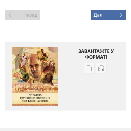
Назад
Далі
ЗАВАНТАЖТЕ У
ФОРМАТІ
Параметри
Параметри
завантаження
завантаженн
публікацій
аудіо
Даваймо
Даваймо
ґрунтовне
ґрунтовне
свідчення
свідчення
про
про
Боже
Боже
Царство
Царство