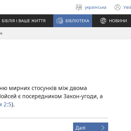
українська
Уві
Вибрати
(в
мову
у
БІБЛІЯ І ВАШЕ ЖИТТЯ
БІБЛІОТЕКА
НОВИНИ
но
вік
ик
нню мирних стосунків між двома
 Мойсей є посередником Закон-угоди, а
 2:5
).
Далі