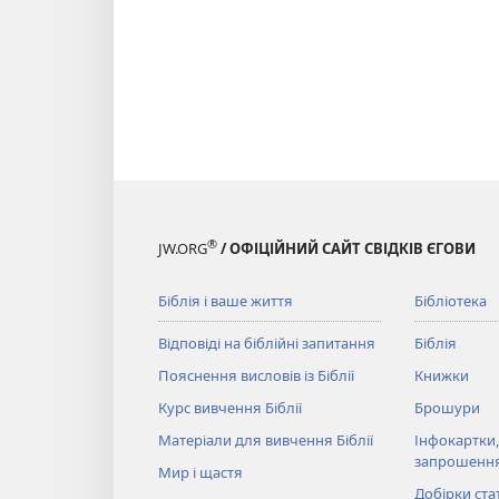
®
JW.ORG
/ ОФІЦІЙНИЙ САЙТ СВІДКІВ ЄГОВИ
Біблія і ваше життя
Бібліотека
Відповіді на біблійні запитання
Біблія
Пояснення висловів із Біблії
Книжки
Курс вивчення Біблії
Брошури
Матеріали для вивчення Біблії
Інфокартки,
запрошенн
Мир і щастя
Добірки ста