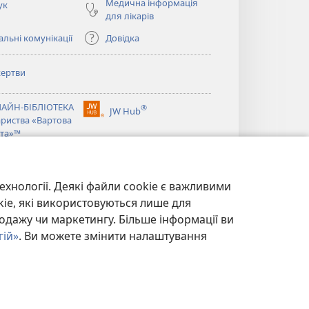
Медична інформація
ук
для лікарів
льні комунікації
Довідка
ертви
ється
АЙН-БІБЛІОТЕКА
®
JW Hub
(відкривається
ариства «Вартова
ється
у
та»™
новому
®
вікні)
ibrary
Watchtower Library
ехнології. Деякі файли cookie є важливими
kie, які використовуються лише для
одажу чи маркетингу. Більше інформації ви
гій»
. Ви можете змінити налаштування
ЙНОСТІ
|
НАЛАШТУВАННЯ КОНФІДЕНЦІЙНОСТІ