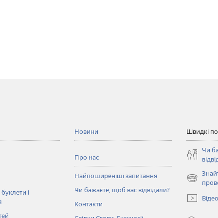
Новини
Швидкі п
Чи б
Про нас
відві
Знай
Найпоширеніші запитання
(відкрива
пров
Чи бажаєте, щоб вас відвідали?
у
 буклети і
Віде
новому
я
Контакти
вікні)
тей