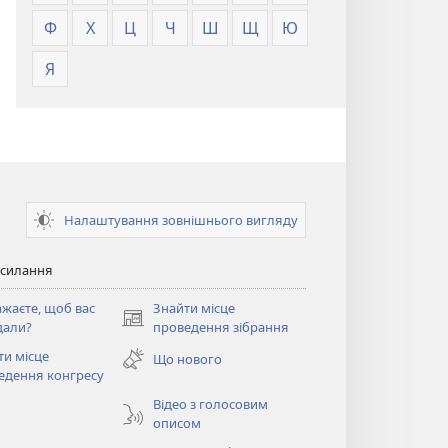
Ф
Х
Ц
Ч
Ш
Щ
Ю
Я
Налаштування зовнішнього вигляду
осилання
ажаєте, щоб вас
Знайти місце
(відкривається
дали?
проведення зібрання
у
ти місце
Що нового
новому
ється
едення конгресу
вікні)
Відео з голосовим
о
описом