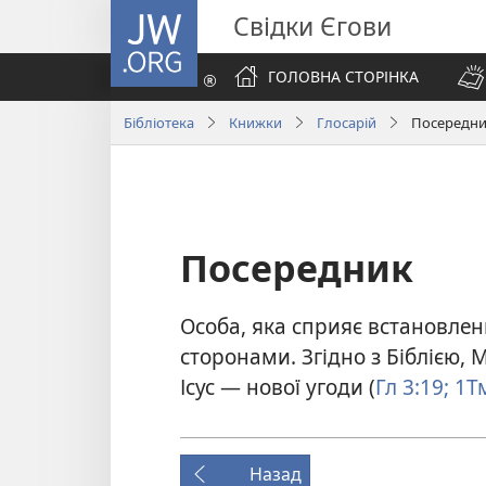
JW.ORG
Свідки Єгови
ГОЛОВНА СТОРІНКА
Бібліотека
Книжки
Глосарій
Посередн
Посередник
Особа, яка сприяє встановле
сторонами. Згідно з Біблією,
Ісус — нової угоди (
Гл 3:19;
1Тм
Назад