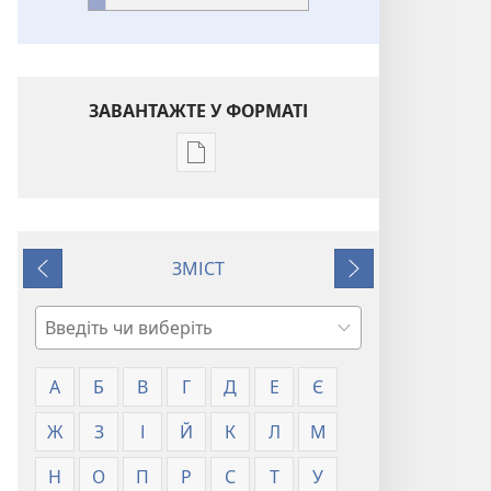
ЗАВАНТАЖТЕ У ФОРМАТІ
Параметри
завантаження
публікацій
Глосарій
ЗМІСТ
Назад
Далі
Пошук
А
Б
В
Г
Д
Е
Є
Ж
З
І
Й
К
Л
М
Н
О
П
Р
С
Т
У