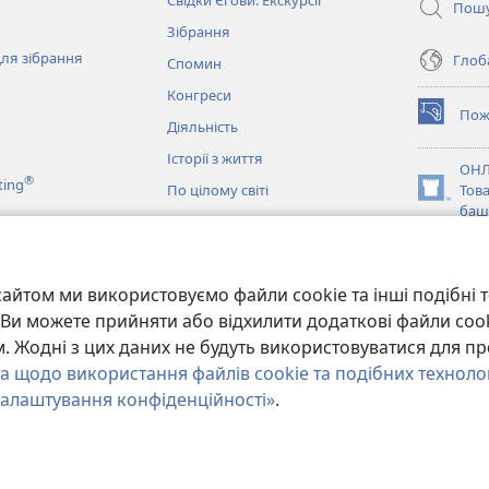
Свідки Єгови. Екскурсії
Пош
Зібрання
ля зібрання
Глоба
Спомин
Конгреси
Пож
(відкрива
Діяльність
у
Історії з життя
новому
ОНЛ
®
ting
вікні)
По цілому світі
Тов
(відкрива
баш
у
новому
JW L
вікні)
и
айтом ми використовуємо файли cookie та інші подібні т
ання Біблії
и. Ви можете прийняти або відхилити додаткові файли coo
 Жодні з цих даних не будуть використовуватися для пр
а щодо використання файлів cookie та подібних техноло
алаштування конфіденційності»
.
y of Pennsylvania.
УМОВИ ВИКОРИСТАННЯ
|
ПОЛІТИКА КОНФІДЕНЦІ