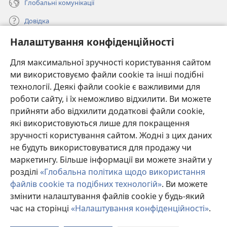
Глобальні комунікації
Довідка
Налаштування конфіденційності
Пожертви
(відкривається
у
Для максимальної зручності користування сайтом
новому
ми використовуємо файли cookie та інші подібні
ОНЛАЙН-БІБЛІОТЕКА Товариства «Вартова башта»™
(відкривається
вікні)
технології. Деякі файли cookie є важливими для
у
®
JW Hub
роботи сайту, і їх неможливо відхилити. Ви можете
новому
(відкривається
вікні)
прийняти або відхилити додаткові файли cookie,
у
®
JW Library
новому
які використовуються лише для покращення
вікні)
зручності користування сайтом. Жодні з цих даних
Watchtower Library
не будуть використовуватися для продажу чи
маркетингу. Більше інформації ви можете знайти у
розділі
«Глобальна політика щодо використання
файлів cookie та подібних технологій»
. Ви можете
Copyright
© 2026 Watch Tower Bible and Tract Society of Pennsylvania.
змінити налаштування файлів cookie у будь-який
УМОВИ ВИКОРИСТАННЯ
|
ПОЛІТИКА КОНФІДЕНЦІЙНОСТІ
|
час на сторінці
«Налаштування конфіденційності»
.
П
НАЛАШТУВАННЯ КОНФІДЕНЦІЙНОСТІ
зм