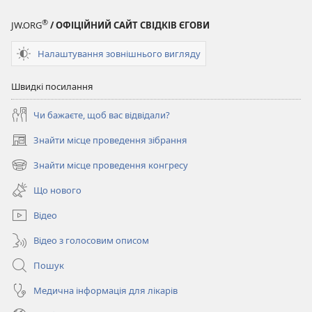
®
JW.ORG
/ ОФІЦІЙНИЙ САЙТ СВІДКІВ ЄГОВИ
Налаштування зовнішнього вигляду
Швидкі посилання
Чи бажаєте, щоб вас відвідали?
Знайти місце проведення зібрання
(відкривається
у
Знайти місце проведення конгресу
(відкривається
новому
у
вікні)
Що нового
новому
вікні)
Відео
Відео з голосовим описом
Пошук
Медична інформація для лікарів