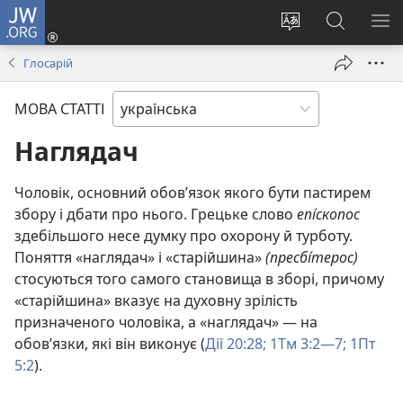
JW.ORG
Увійти
(відкривається
Змінити
Пошук
ПО
у
мову
на
М
Глосарій
новому
сайту
сайті
вікні)
JW.ORG
МОВА СТАТТІ
Наглядач
Чоловік, основний обов’язок якого бути пастирем
збору і дбати про нього. Грецьке слово
епı́скопос
здебільшого несе думку про охорону й турботу.
Поняття «наглядач» і «старійшина»
(пресбı́терос)
стосуються того самого становища в зборі, причому
«старійшина» вказує на духовну зрілість
призначеного чоловіка, а «наглядач» — на
обов’язки, які він виконує (
Дії 20:28;
1Тм 3:2—7;
1Пт
5:2
).