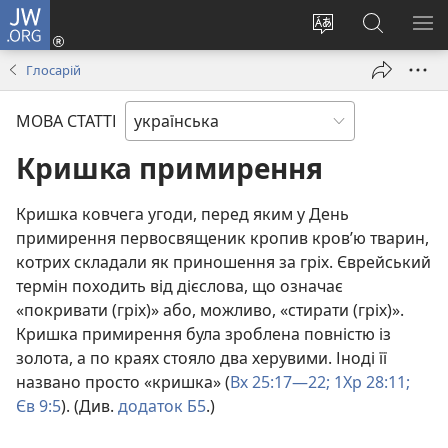
JW.ORG
Увійти
(відкривається
Змінити
Пошук
ПО
у
мову
на
М
Глосарій
новому
сайту
сайті
вікні)
JW.ORG
МОВА СТАТТІ
Кришка примирення
Кришка ковчега угоди, перед яким у День
примирення первосвященик кропив кров’ю тварин,
котрих складали як приношення за гріх. Єврейський
термін походить від дієслова, що означає
«покривати (гріх)» або, можливо, «стирати (гріх)».
Кришка примирення була зроблена повністю із
золота, а по краях стояло два херувими. Іноді її
названо просто «кришка» (
Вх 25:17—22;
1Хр 28:11;
Єв 9:5
). (Див.
додаток Б5
.)