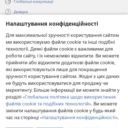
Глобальні комунікації
Довідка
Налаштування конфіденційності
Пожертви
(відкривається
у
Для максимальної зручності користування сайтом
новому
ми використовуємо файли cookie та інші подібні
ОНЛАЙН-БІБЛІОТЕКА Товариства «Вартова башта»™
(відкривається
вікні)
технології. Деякі файли cookie є важливими для
у
®
JW Hub
роботи сайту, і їх неможливо відхилити. Ви можете
новому
(відкривається
вікні)
прийняти або відхилити додаткові файли cookie,
у
®
JW Library
новому
які використовуються лише для покращення
вікні)
зручності користування сайтом. Жодні з цих даних
Watchtower Library
не будуть використовуватися для продажу чи
маркетингу. Більше інформації ви можете знайти у
розділі
«Глобальна політика щодо використання
файлів cookie та подібних технологій»
. Ви можете
Copyright
© 2026 Watch Tower Bible and Tract Society of Pennsylvania.
змінити налаштування файлів cookie у будь-який
УМОВИ ВИКОРИСТАННЯ
|
ПОЛІТИКА КОНФІДЕНЦІЙНОСТІ
|
час на сторінці
«Налаштування конфіденційності»
.
П
НАЛАШТУВАННЯ КОНФІДЕНЦІЙНОСТІ
зм