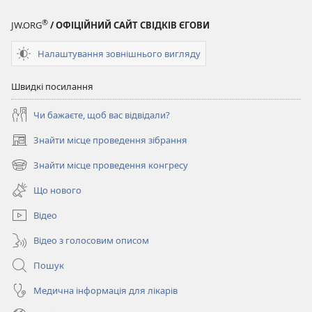
®
JW.ORG
/ ОФІЦІЙНИЙ САЙТ СВІДКІВ ЄГОВИ
Налаштування зовнішнього вигляду
Швидкі посилання
Чи бажаєте, щоб вас відвідали?
Знайти місце проведення зібрання
(відкривається
у
Знайти місце проведення конгресу
(відкривається
новому
у
вікні)
Що нового
новому
вікні)
Відео
Відео з голосовим описом
Пошук
Медична інформація для лікарів