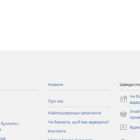
Новини
Швидкі п
Чи б
Про нас
відві
Знай
Найпоширеніші запитання
(відкрива
пров
Чи бажаєте, щоб вас відвідали?
у
 буклети і
Віде
новому
я
Контакти
вікні)
тей