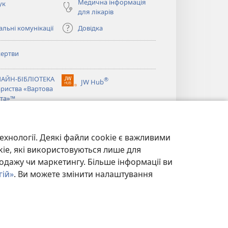
Медична інформація
ук
для лікарів
льні комунікації
Довідка
ертви
ється
АЙН-БІБЛІОТЕКА
®
JW Hub
(відкривається
ариства «Вартова
ється
у
та»™
новому
®
вікні)
ibrary
Watchtower Library
ехнології. Деякі файли cookie є важливими
kie, які використовуються лише для
одажу чи маркетингу. Більше інформації ви
гій»
. Ви можете змінити налаштування
ЙНОСТІ
|
НАЛАШТУВАННЯ КОНФІДЕНЦІЙНОСТІ