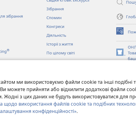
Свідки Єгови. Екскурсії
Пош
Зібрання
ля зібрання
Глоба
Спомин
Конгреси
Пож
(відкрива
Діяльність
у
Історії з життя
новому
ОНЛ
®
ting
вікні)
По цілому світі
Тов
(відкрива
баш
у
новому
JW L
вікні)
и
айтом ми використовуємо файли cookie та інші подібні т
ання Біблії
и. Ви можете прийняти або відхилити додаткові файли coo
 Жодні з цих даних не будуть використовуватися для пр
а щодо використання файлів cookie та подібних техноло
алаштування конфіденційності»
.
y of Pennsylvania.
УМОВИ ВИКОРИСТАННЯ
|
ПОЛІТИКА КОНФІДЕНЦІ