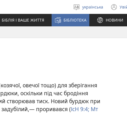
українська
Уві
Вибрати
(в
мову
у
БІБЛІЯ І ВАШЕ ЖИТТЯ
БІБЛІОТЕКА
НОВИНИ
но
вік
козячої, овечої тощо) для зберігання
рдюки, оскільки під час бродіння
кий створював тиск. Новий бурдюк при
, задубілий,— проривався (
ІсН 9:4;
Мт