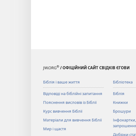
®
JW.ORG
/ ОФІЦІЙНИЙ САЙТ СВІДКІВ ЄГОВИ
Біблія і ваше життя
Бібліотека
Відповіді на біблійні запитання
Біблія
Пояснення висловів із Біблії
Книжки
Курс вивчення Біблії
Брошури
Матеріали для вивчення Біблії
Інфокартки,
запрошенн
Мир і щастя
Добірки ста