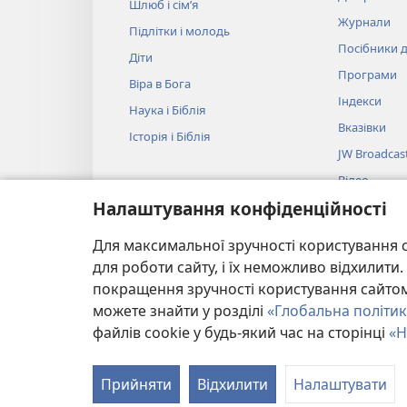
Шлюб і сім’я
Журнали
Підлітки і молодь
Посібники д
Діти
Програми
Віра в Бога
Індекси
Наука і Біблія
Вказівки
Історія і Біблія
JW Broadcas
Відео
Налаштування конфіденційності
Музика
Аудіовистав
Для максимальної зручності користування с
Художнє чит
для роботи сайту, і їх неможливо відхилит
покращення зручності користування сайтом.
можете знайти у розділі
«Глобальна політик
файлів cookie у будь-який час на сторінці
«Н
Copyright
© 2026 Watch Tower Bible and Tract Societ
Прийняти
Відхилити
Налаштувати