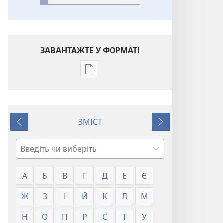
ЗАВАНТАЖТЕ У ФОРМАТІ
Параметри
завантаження
публікацій
Глосарій
ЗМІСТ
Назад
Далі
Пошук
А
Б
В
Г
Д
Е
Є
Ж
З
І
Й
К
Л
М
Н
О
П
Р
С
Т
У