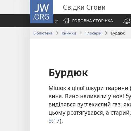
JW.ORG
Свідки Єгови
ГОЛОВНА СТОРІНКА
Бібліотека
Книжки
Глосарій
Бурдюк
Бурдюк
Мішок з цілої шкури тварини (
вина. Вино наливали у нові бу
виділявся вуглекислий газ, я
цьому розтягувався, а старий
9:17
).