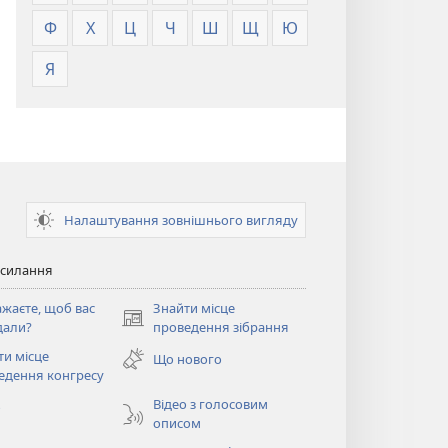
Ф
Х
Ц
Ч
Ш
Щ
Ю
Я
Налаштування зовнішнього вигляду
осилання
ажаєте, щоб вас
Знайти місце
(відкривається
дали?
проведення зібрання
у
ти місце
Що нового
новому
ється
едення конгресу
вікні)
Відео з голосовим
о
описом