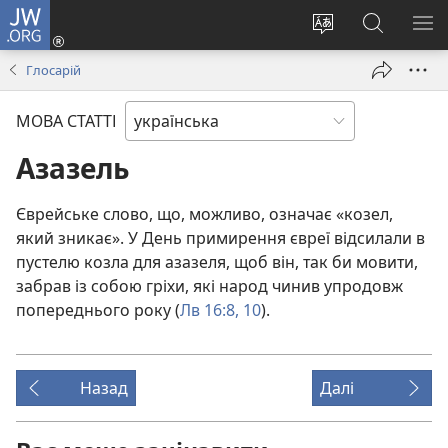
JW.ORG
Увійти
(відкривається
Змінити
Пошук
ПО
у
мову
на
М
Глосарій
новому
сайту
сайті
вікні)
JW.ORG
МОВА СТАТТІ
Азазель
Єврейське слово, що, можливо, означає «козел,
який зникає». У День примирення євреї відсилали в
пустелю козла для азазеля, щоб він, так би мовити,
забрав із собою гріхи, які народ чинив упродовж
попереднього року (
Лв 16:8,
10
).
Назад
Далі