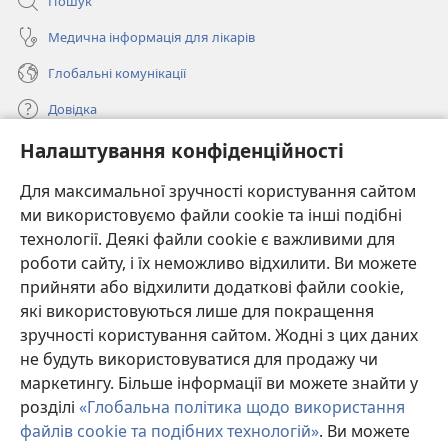
Пошук
Медична інформація для лікарів
Глобальні комунікації
Довідка
Налаштування конфіденційності
Пожертви
(відкривається
у
Для максимальної зручності користування сайтом
новому
ми використовуємо файли cookie та інші подібні
ОНЛАЙН-БІБЛІОТЕКА Товариства «Вартова башта»™
(відкривається
вікні)
технології. Деякі файли cookie є важливими для
у
®
JW Hub
роботи сайту, і їх неможливо відхилити. Ви можете
новому
(відкривається
вікні)
прийняти або відхилити додаткові файли cookie,
у
®
JW Library
новому
які використовуються лише для покращення
вікні)
зручності користування сайтом. Жодні з цих даних
Watchtower Library
не будуть використовуватися для продажу чи
маркетингу. Більше інформації ви можете знайти у
розділі
«Глобальна політика щодо використання
файлів cookie та подібних технологій»
. Ви можете