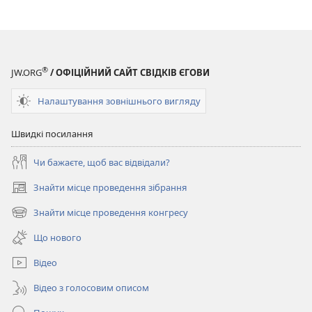
®
JW.ORG
/ ОФІЦІЙНИЙ САЙТ СВІДКІВ ЄГОВИ
Налаштування зовнішнього вигляду
Швидкі посилання
Чи бажаєте, щоб вас відвідали?
Знайти місце проведення зібрання
(відкривається
у
Знайти місце проведення конгресу
(відкривається
новому
у
вікні)
Що нового
новому
вікні)
Відео
Відео з голосовим описом