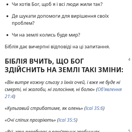
Чи хотів Бог, щоб я і всі люди жили так?
Де шукати допомоги для вирішення своїх
проблем?
Чи на землі колись буде мир?
Біблія дає вичерпні відповіді на ці запитання.
БІБЛІЯ ВЧИТЬ, ЩО БОГ
ЗДІЙСНИТЬ НА ЗЕМЛІ ТАКІ ЗМІНИ:
«Він витре кожну сльозу з їхніх очей, і вже не буде ні
смерті, ні жалоби, ні голосіння, ні болю» (
Об’явлення
21:4
)
«Кульгавий стрибатиме, як олень» (
Ісаї 35:6
)
«Очі сліпих прозріють» (
Ісаї 35:5
)
«Всі, хто перебуває в пам’ятних гробницях...