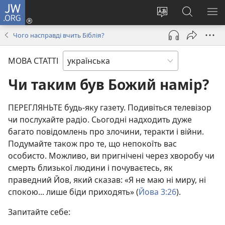
JW.ORG
Увійти
(відкривається
Змінити
Пошук
ПО
у
мову
на
М
Чого насправді вчить Біблія?
новому
сайту
сайті
вікні)
JW.ORG
МОВА СТАТТІ
Чи таким був Божий намір?
ПЕРЕГЛЯНЬТЕ будь-яку газету. Подивіться телевізор
чи послухайте радіо. Сьогодні надходить дуже
багато повідомлень про злочини, теракти і війни.
Подумайте також про те, що непокоїть вас
особисто. Можливо, ви пригнічені через хворобу чи
смерть близької людини і почуваєтесь, як
праведний Йов, який сказав: «Я не маю ні миру, ні
спокою... лише біди приходять» (
Йова 3:26
).
Запитайте себе: