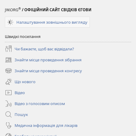
®
JW.ORG
/ ОФІЦІЙНИЙ САЙТ СВІДКІВ ЄГОВИ
Налаштування зовнішнього вигляду
Швидкі посилання
Чи бажаєте, щоб вас відвідали?
Знайти місце проведення зібрання
(відкривається
у
Знайти місце проведення конгресу
(відкривається
новому
у
вікні)
Що нового
новому
вікні)
Відео
Відео з голосовим описом
Пошук
Медична інформація для лікарів