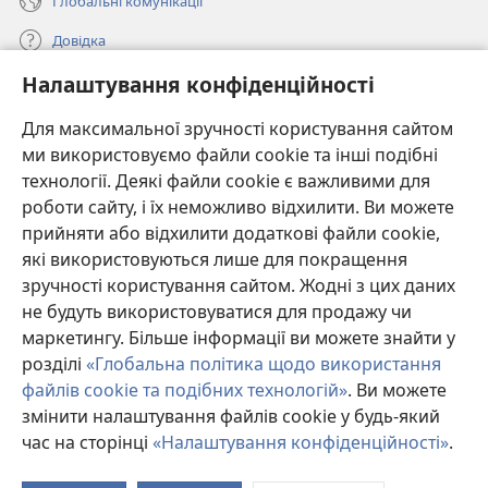
Глобальні комунікації
Довідка
Налаштування конфіденційності
Пожертви
(відкривається
у
Для максимальної зручності користування сайтом
новому
ми використовуємо файли cookie та інші подібні
ОНЛАЙН-БІБЛІОТЕКА Товариства «Вартова башта»™
(відкривається
вікні)
технології. Деякі файли cookie є важливими для
у
®
JW Hub
роботи сайту, і їх неможливо відхилити. Ви можете
новому
(відкривається
вікні)
прийняти або відхилити додаткові файли cookie,
у
®
JW Library
новому
які використовуються лише для покращення
вікні)
зручності користування сайтом. Жодні з цих даних
Watchtower Library
не будуть використовуватися для продажу чи
маркетингу. Більше інформації ви можете знайти у
розділі
«Глобальна політика щодо використання
файлів cookie та подібних технологій»
. Ви можете
змінити налаштування файлів cookie у будь-який
Copyright
© 2026 Watch Tower Bible and Tract Society of Pennsylvania.
УМОВИ ВИКОРИСТАННЯ
|
ПОЛІТИКА КОНФІДЕНЦІЙНОСТІ
|
час на сторінці
«Налаштування конфіденційності»
.
П
НАЛАШТУВАННЯ КОНФІДЕНЦІЙНОСТІ
зм