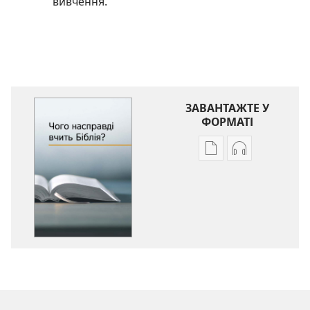
вивчення.
ЗАВАНТАЖТЕ У
ФОРМАТІ
Параметри
Параметри
завантаження
завантаженн
публікацій
аудіо
Чого
Чого
насправді
насправді
вчить
вчить
Біблія?
Біблія?