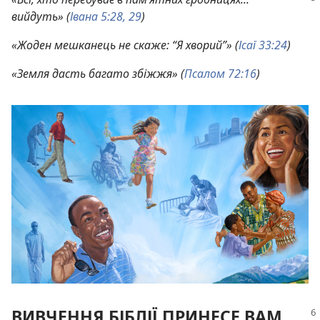
вийдуть» (
Івана 5:28, 29
)
«Жоден мешканець не скаже: “Я хворий”» (
Ісаї 33:24
)
«Земля дасть багато збіжжя» (
Псалом 72:16
)
ВИВЧЕННЯ БІБЛІЇ ПРИНЕСЕ ВАМ