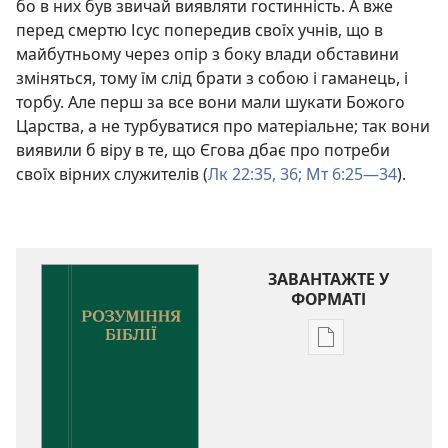
бо в них був звичай виявляти гостинність. А вже
перед смертю Ісус попередив своїх учнів, що в
майбутньому через опір з боку влади обставини
зміняться, тому їм слід брати з собою і гаманець, і
торбу. Але перш за все вони мали шукати Божого
Царства, а не турбуватися про матеріальне; так вони
виявили б віру в те, що Єгова дбає про потреби
своїх вірних служителів (
Лк 22:35, 36;
Мт 6:25—34
).
ЗАВАНТАЖТЕ У
ФОРМАТІ
Параметри
завантаження
публікацій
Розуміння
Біблії