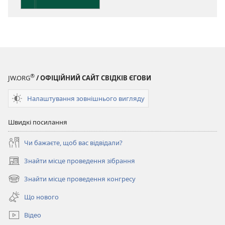
®
JW.ORG
/ ОФІЦІЙНИЙ САЙТ СВІДКІВ ЄГОВИ
Налаштування зовнішнього вигляду
Швидкі посилання
Чи бажаєте, щоб вас відвідали?
Знайти місце проведення зібрання
(відкривається
у
Знайти місце проведення конгресу
(відкривається
новому
у
вікні)
Що нового
новому
вікні)
Відео