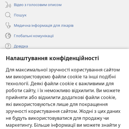
Відео з голосовим описом
Пошук
Медична інформація для лікарів
Глобальні комунікації
Довідка
Налаштування конфіденційності
Пожертви
(відкривається
у
Для максимальної зручності користування сайтом
новому
ми використовуємо файли cookie та інші подібні
ОНЛАЙН-БІБЛІОТЕКА Товариства «Вартова башта»™
(відкривається
вікні)
технології. Деякі файли cookie є важливими для
у
®
JW Hub
роботи сайту, і їх неможливо відхилити. Ви можете
новому
(відкривається
вікні)
прийняти або відхилити додаткові файли cookie,
у
®
JW Library
новому
які використовуються лише для покращення
вікні)
зручності користування сайтом. Жодні з цих даних
Watchtower Library
не будуть використовуватися для продажу чи
маркетингу. Більше інформації ви можете знайти у