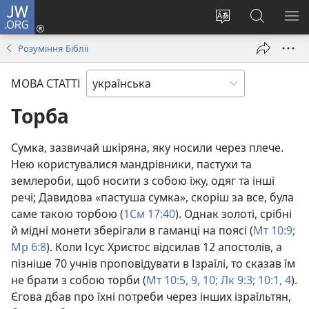
JW.ORG
Увійти
(відкривається
Змінити
Пошук
ПО
у
мову
на
М
Розуміння Біблії
новому
сайту
сайті
вікні)
JW.ORG
МОВА СТАТТІ
Торба
Сумка, зазвичай шкіряна, яку носили через плече.
Нею користувалися мандрівники, пастухи та
землероби, щоб носити з собою їжу, одяг та інші
речі; Давидова «пастуша сумка», скоріш за все, була
саме такою торбою (
1См 17:40
). Однак золоті, срібні
й мідні монети зберігали в гаманці на поясі (
Мт 10:9;
Мр 6:8
). Коли Ісус Христос відсилав 12 апостолів, а
пізніше 70 учнів проповідувати в Ізраїлі, то сказав їм
не брати з собою торби (
Мт 10:5,
9, 10;
Лк 9:3;
10:1,
4
).
Єгова дбав про їхні потреби через інших ізраїльтян,