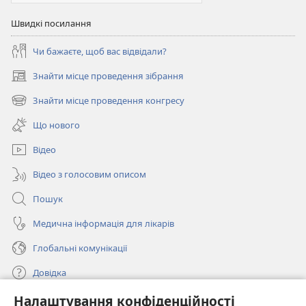
Швидкі посилання
Чи бажаєте, щоб вас відвідали?
Знайти місце проведення зібрання
(відкривається
у
Знайти місце проведення конгресу
(відкривається
новому
у
вікні)
Що нового
новому
вікні)
Відео
Відео з голосовим описом
Пошук
Медична інформація для лікарів
Глобальні комунікації
Довідка
Налаштування конфіденційності