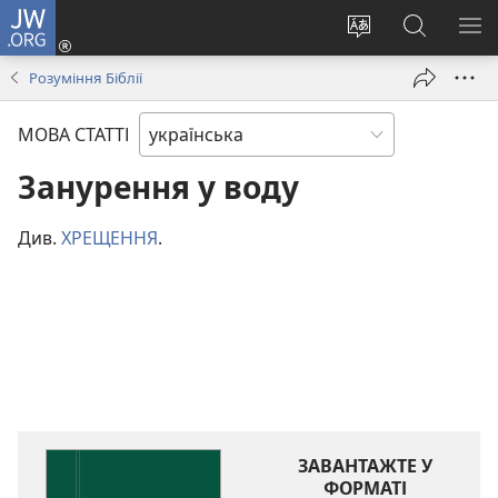
JW.ORG
Увійти
(відкривається
Змінити
Пошук
ПО
у
мову
на
М
Розуміння Біблії
новому
сайту
сайті
вікні)
JW.ORG
МОВА СТАТТІ
Занурення у воду
Див.
ХРЕЩЕННЯ
.
ЗАВАНТАЖТЕ У
ФОРМАТІ