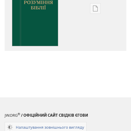
Параметри
завантаження
публікацій
Розуміння
Біблії
®
JW.ORG
/ ОФІЦІЙНИЙ САЙТ СВІДКІВ ЄГОВИ
Налаштування зовнішнього вигляду