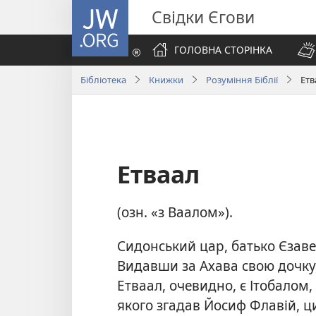
JW.ORG
Свідки Єгови
ГОЛОВНА СТОРІНКА
Бібліотека
Книжки
Розуміння Біблії
Етв
Етваал
(озн. «з Ваалом»).
Сидонський цар, батько Єзаве
Видавши за Ахава свою дочку,
Етваал, очевидно, є Ітобалом,
якого згадав Йосиф Флавій, ц