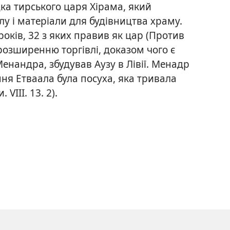
ка тирського царя Хірама, який
у і матеріали для будівництва храму.
оків, 32 з яких правив як цар (Против
 розширенню торгівлі, доказом чого є
Менандра, збудував Аузу в Лівії. Менадр
ння Етваала була посуха, яка тривала
VIII. 13. 2).