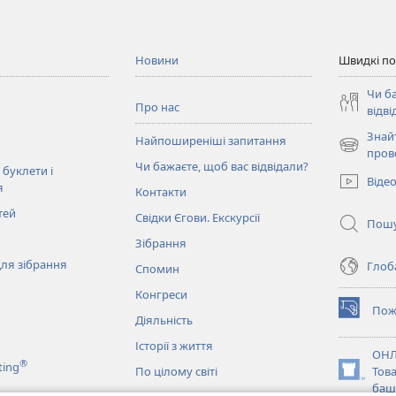
Новини
Швидкі п
Чи б
Про нас
відві
Знай
Найпоширеніші запитання
(відкрива
пров
Чи бажаєте, щоб вас відвідали?
у
 буклети і
Віде
новому
я
Контакти
вікні)
тей
Свідки Єгови. Екскурсії
Пош
Зібрання
ля зібрання
Глоба
Спомин
Конгреси
Пож
(відкрива
Діяльність
у
Історії з життя
новому
ОНЛ
®
ting
вікні)
По цілому світі
Тов
(відкрива
баш