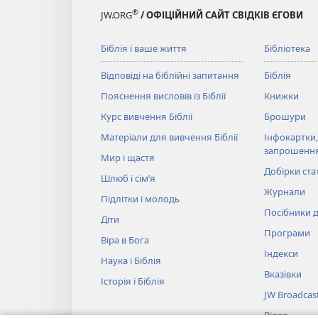
®
JW.ORG
/ ОФІЦІЙНИЙ САЙТ СВІДКІВ ЄГОВИ
Біблія і ваше життя
Бібліотека
Відповіді на біблійні запитання
Біблія
Пояснення висловів із Біблії
Книжки
Курс вивчення Біблії
Брошури
Матеріали для вивчення Біблії
Інфокартки,
запрошенн
Мир і щастя
Добірки ста
Шлюб і сім’я
Журнали
Підлітки і молодь
Посібники д
Діти
Програми
Віра в Бога
Індекси
Наука і Біблія
Вказівки
Історія і Біблія
JW Broadcas
Відео