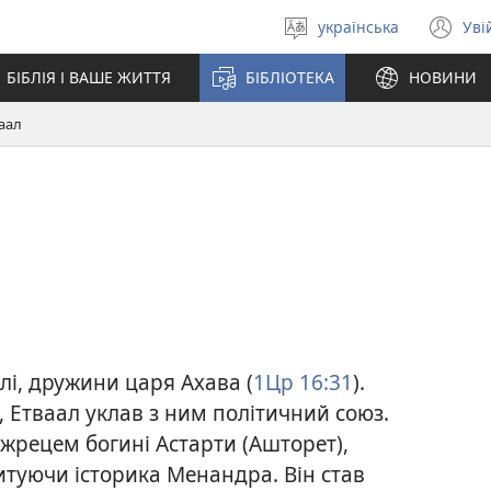
українська
Уві
Вибрати
(в
мову
у
БІБЛІЯ І ВАШЕ ЖИТТЯ
БІБЛІОТЕКА
НОВИНИ
но
вік
аал
лі, дружини царя Ахава (
1Цр 16:31
).
 Етваал уклав з ним політичний союз.
 жрецем богині Астарти (Ашторет),
итуючи історика Менандра. Він став