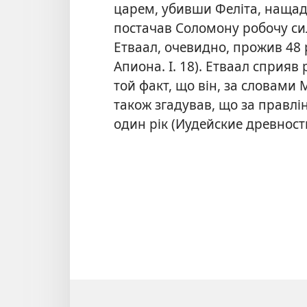
царем, убивши Феліта, нащад
постачав Соломону робочу сил
Етваал, очевидно, прожив 48 р
Апиона. I. 18). Етваал сприяв
той факт, що він, за словами 
також згадував, що за правлі
один рік (Иудейские древности. 