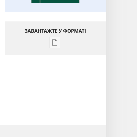
ЗАВАНТАЖТЕ У ФОРМАТІ
Параметри
завантаження
публікацій
Розуміння
Біблії