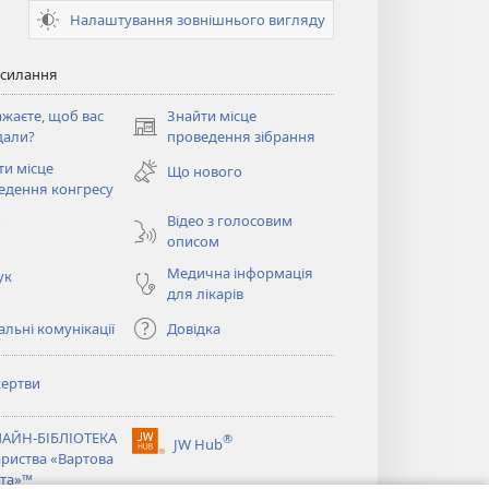
Налаштування зовнішнього вигляду
осилання
ажаєте, щоб вас
Знайти місце
(відкривається
дали?
проведення зібрання
у
ти місце
Що нового
новому
ється
едення конгресу
вікні)
Відео з голосовим
о
описом
Медична інформація
ук
для лікарів
льні комунікації
Довідка
ертви
ється
АЙН-БІБЛІОТЕКА
®
JW Hub
(відкривається
ариства «Вартова
ється
у
та»™