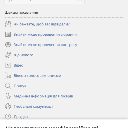
Швидкі посилання
Чи бажаєте, щоб вас відвідали?
Знайти місце проведення зібрання
(відкривається
у
Знайти місце проведення конгресу
(відкривається
новому
у
вікні)
Що нового
новому
вікні)
Відео
Відео з голосовим описом
Пошук
Медична інформація для лікарів
Глобальні комунікації
Довідка