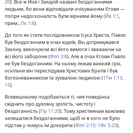
20
). Все ж Йов і Захарій названі бездоганними
людьми, бо вони відповідали очікуванням Єгови —
попри недосконалість були вірними йому (
Йв 1:1
,
прим.;
Лк 1:6
).
До того як стати послідовником Ісуса Христа, Павло
був бездоганним в очах юдеїв. Він дотримувався
Закону, виконуючи всі його вимоги і зважаючи на
всі його заборони (
Флп 3:6
). Але в очах Єгови Павло
не був бездоганним. На ньому лежав важкий гріх,
оскільки він переслідував Христових братів і був
богозневажником та зухвалою людиною (
1Тм 1:13,
15
).
Всевишньому подобаються ті, чия поведінка
свідчить про духовну зрілість, чистоту і
бездоганність (
Пр 11:20
). Тому християнам важливо
залишатися бездоганними, щоб ні в кого не було
підстав у чомусь їм докорити (
Флп 2:15;
1Фс 5:23
).