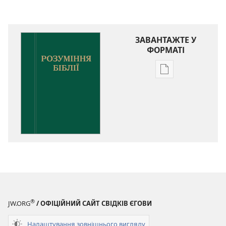
ЗАВАНТАЖТЕ У
ФОРМАТІ
Параметри
завантаження
публікацій
Розуміння
Біблії
®
JW.ORG
/ ОФІЦІЙНИЙ САЙТ СВІДКІВ ЄГОВИ
Налаштування зовнішнього вигляду