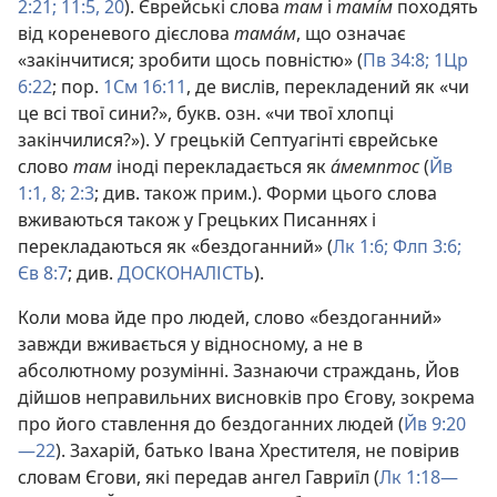
2:21;
11:5,
20
). Єврейські слова
там
і
тамı́м
походять
від кореневого дієслова
тама́м
, що означає
«закінчитися; зробити щось повністю» (
Пв 34:8;
1Цр
6:22
; пор.
1См 16:11
, де вислів, перекладений як «чи
це всі твої сини?», букв. озн. «чи твої хлопці
закінчилися?»). У грецькій Септуагінті єврейське
слово
там
іноді перекладається як
а́мемптос
(
Йв
1:1,
8;
2:3
; див. також прим.). Форми цього слова
вживаються також у Грецьких Писаннях і
перекладаються як «бездоганний» (
Лк 1:6;
Флп 3:6;
Єв 8:7
; див.
ДОСКОНАЛІСТЬ
).
Коли мова йде про людей, слово «бездоганний»
завжди вживається у відносному, а не в
абсолютному розумінні. Зазнаючи страждань, Йов
дійшов неправильних висновків про Єгову, зокрема
про його ставлення до бездоганних людей (
Йв 9:20
—22
). Захарій, батько Івана Хрестителя, не повірив
словам Єгови, які передав ангел Гавриїл (
Лк 1:18—