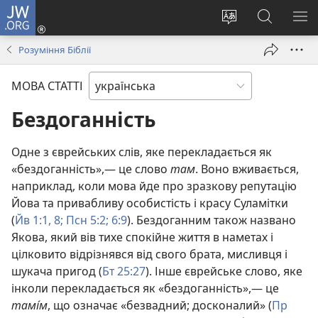
JW.ORG
Увійти
(відкривається
Змінити
Пошук
ПО
у
мову
на
М
Розуміння Біблії
новому
сайту
сайті
вікні)
JW.ORG
МОВА СТАТТІ
Бездоганність
Одне з єврейських слів, яке перекладається як
«бездоганність»,— це слово
там
. Воно вживається,
наприклад, коли мова йде про зразкову репутацію
Йова та привабливу особистість і красу Суламітки
(
Йв 1:1,
8;
Псн 5:2;
6:9
). Бездоганним також названо
Якова, який вів тихе спокійне життя в наметах і
цілковито відрізнявся від свого брата, мисливця і
шукача пригод (
Бт 25:27
). Інше єврейське слово, яке
інколи перекладається як «бездоганність»,— це
тамı́м
, що означає «безвадний; досконалий» (
Пр