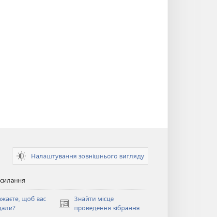
Налаштування зовнішнього вигляду
осилання
ажаєте, щоб вас
Знайти місце
(відкривається
дали?
проведення зібрання
у