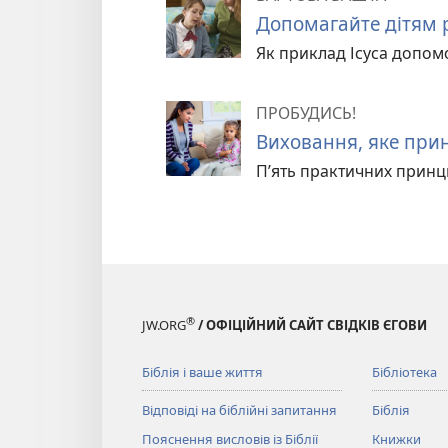
Допомагайте дітям р
Як приклад Ісуса допом
ПРОБУДИСЬ!
Виховання, яке при
П’ять практичних принцип
®
JW.ORG
/ ОФІЦІЙНИЙ САЙТ СВІДКІВ ЄГОВИ
Біблія і ваше життя
Бібліотека
Відповіді на біблійні запитання
Біблія
Пояснення висловів із Біблії
Книжки