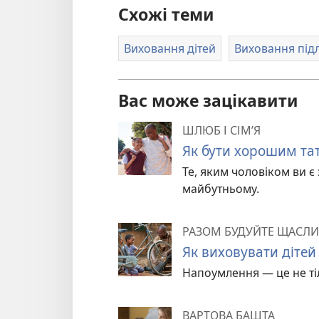
Схожі теми
Виховання дітей
Виховання підл
Вас може зацікавити
ШЛЮБ І СІМ’Я
Як бути хорошим та
Те, яким чоловіком ви є
майбутньому.
РАЗОМ БУДУЙТЕ ЩАСЛИ
Як виховувати дітей
Напоумлення — це не тіл
ВАРТОВА БАШТА