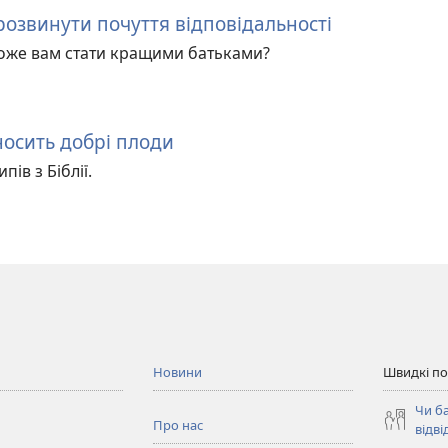
озвинути почуття відповідальності
оже вам стати кращими батьками?
носить добрі плоди
ів з Біблії.
Новини
Швидкі п
Чи б
Про нас
відві