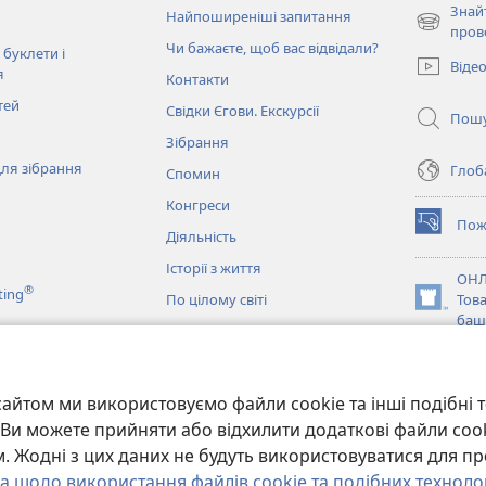
Знай
Найпоширеніші запитання
(відкрива
пров
Чи бажаєте, щоб вас відвідали?
у
 буклети і
Віде
новому
я
Контакти
вікні)
тей
Свідки Єгови. Екскурсії
Пош
Зібрання
ля зібрання
Глоба
Спомин
Конгреси
Пож
(відкрива
Діяльність
у
Історії з життя
новому
ОНЛ
®
ting
вікні)
По цілому світі
Тов
(відкрива
баш
у
новому
JW L
вікні)
и
айтом ми використовуємо файли cookie та інші подібні т
ання Біблії
и. Ви можете прийняти або відхилити додаткові файли coo
 Жодні з цих даних не будуть використовуватися для пр
а щодо використання файлів cookie та подібних техноло