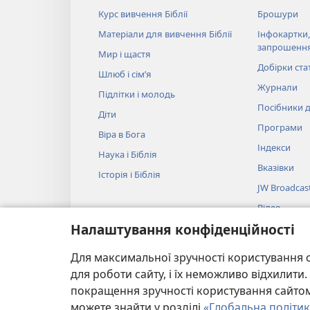
Курс вивчення Біблії
Брошури
Матеріали для вивчення Біблії
Інфокартки,
запрошенн
Мир і щастя
Добірки ста
Шлюб і сім’я
Журнали
Підлітки і молодь
Посібники д
Діти
Програми
Віра в Бога
Індекси
Наука і Біблія
Вказівки
Історія і Біблія
JW Broadcas
Відео
Налаштування конфіденційності
Музика
Аудіовистав
Для максимальної зручності користування с
Художнє чит
для роботи сайту, і їх неможливо відхилит
покращення зручності користування сайтом.
можете знайти у розділі
«Глобальна політик