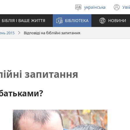
українська
Уві
Вибрати
(в
мову
у
БІБЛІЯ І ВАШЕ ЖИТТЯ
БІБЛІОТЕКА
НОВИНИ
но
вік
ень 2015
Відповіді на біблійні запитання
блійні запитання
батьками?