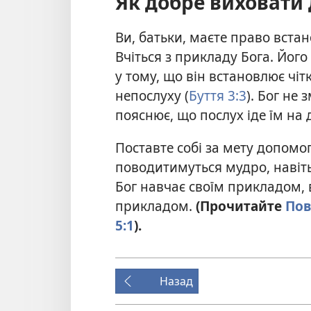
Як добре виховати
Ви, батьки, маєте право вста
Вчіться з прикладу Бога. Його
у тому, що він встановлює чіт
непослуху (
Буття 3:3
). Бог не
пояснює, що послух іде їм на
Поставте собі за мету допомо
поводитимуться мудро, навіть 
Бог навчає своїм прикладом, 
прикладом.
(Прочитайте
Пов
5:1
).
Назад