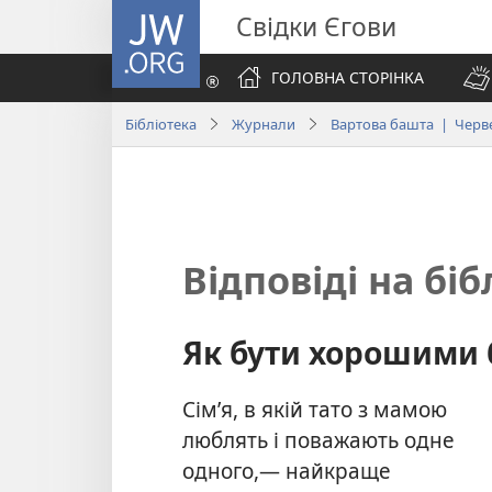
JW.ORG
Свідки Єгови
ГОЛОВНА СТОРІНКА
Бібліотека
Журнали
Вартова башта | Черв
Відповіді на бі
Як бути хорошими 
Сім’я, в якій тато з мамою
люблять і поважають одне
одного,— найкраще