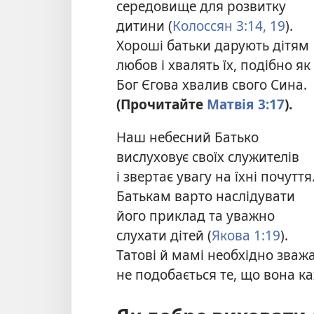
середовище для розвитку
дитини (
Колоссян 3:14,
19
).
Хороші батьки дарують дітям
любов і хвалять їх, подібно як
Бог Єгова хвалив свого Сина.
(Прочитайте
Матвія 3:17
).
Наш небесний Батько
вислуховує своїх служителів
і звертає увагу на їхні почуття
Батькам варто наслідувати
його приклад та уважно
слухати дітей (
Якова 1:19
).
Татові й мамі необхідно зваж
не подобається те, що вона к