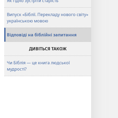
Як гідно зустріти старість
Випуск «Біблії. Перекладу нового світу»
українською мовою
Відповіді на біблійні запитання
ДИВІТЬСЯ ТАКОЖ
Чи Біблія — це книга людської
мудрості?