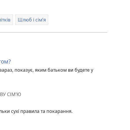
ітків
Шлюб і сім’я
том?
 зараз, показує, яким батьком ви будете у
ВУ СІМ’Ю
ьки сухі правила та покарання.