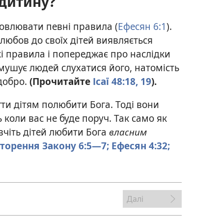
 дитину?
новлювати певні правила (
Ефесян 6:1
).
 любов до своїх дітей виявляється
кі правила і попереджає про наслідки
 змушує людей слухатися його, натомість
 добро.
(Прочитайте
Ісаї 48:18, 19
).
гти дітям полюбити Бога. Тоді вони
коли вас не буде поруч. Так само як
вчіть дітей любити Бога
власним
торення Закону 6:5—7;
Ефесян 4:32;
Далі