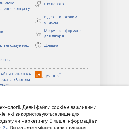
ти місце
Що нового
новому
ється
едення конгресу
вікні)
Відео з голосовим
о
описом
Медична інформація
ук
для лікарів
льні комунікації
Довідка
ертви
ється
АЙН-БІБЛІОТЕКА
®
JW Hub
(відкривається
ариства «Вартова
ється
у
та»™
новому
®
вікні)
ibrary
Watchtower Library
ехнології. Деякі файли cookie є важливими
kie, які використовуються лише для
одажу чи маркетингу. Більше інформації ви
гій»
. Ви можете змінити налаштування