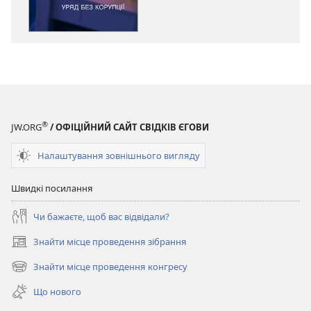
ВАРТОВА
ВАРТОВА
БАШТА
БАШТА
Уряд
Уряд
без
без
корупції
корупції
®
JW.ORG
/ ОФІЦІЙНИЙ САЙТ СВІДКІВ ЄГОВИ
Налаштування зовнішнього вигляду
Швидкі посилання
Чи бажаєте, щоб вас відвідали?
Знайти місце проведення зібрання
(відкривається
у
Знайти місце проведення конгресу
(відкривається
новому
у
вікні)
Що нового
новому