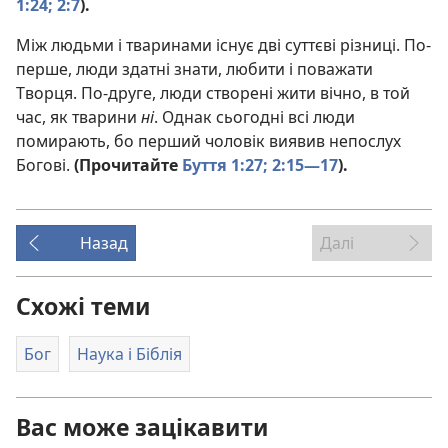
1:24;
2:7
).
Між людьми і тваринами існує дві суттєві різниці. По-
перше, люди здатні знати, любити і поважати
Творця. По-друге, люди створені жити вічно, в той
час, як тварини
ні
. Однак сьогодні всі люди
помирають, бо перший чоловік виявив непослух
Богові.
(Прочитайте
Буття 1:27;
2:15—17
).
Назад
Далі
Схожі теми
Бог
Наука і Біблія
Вас може зацікавити