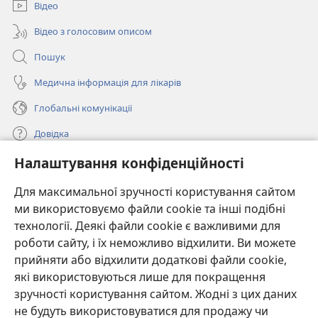
вікні)
Відео
Відео з голосовим описом
Пошук
Медична інформація для лікарів
Глобальні комунікації
Довідка
Налаштування конфіденційності
Пожертви
(відкривається
у
Для максимальної зручності користування сайтом
новому
ми використовуємо файли cookie та інші подібні
ОНЛАЙН-БІБЛІОТЕКА Товариства «Вартова башта»™
(відкривається
вікні)
технології. Деякі файли cookie є важливими для
у
®
JW Hub
роботи сайту, і їх неможливо відхилити. Ви можете
новому
(відкривається
вікні)
прийняти або відхилити додаткові файли cookie,
у
®
JW Library
новому
які використовуються лише для покращення
вікні)
зручності користування сайтом. Жодні з цих даних
Watchtower Library
не будуть використовуватися для продажу чи