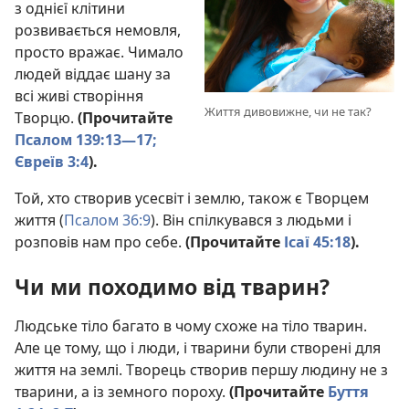
з однієї клітини
розвивається немовля,
просто вражає. Чимало
людей віддає шану за
всі живі створіння
Життя дивовижне, чи не так?
Творцю.
(Прочитайте
Псалом 139:13—17;
Євреїв 3:4
).
Той, хто створив усесвіт і землю, також є Творцем
життя (
Псалом 36:9
). Він спілкувався з людьми і
розповів нам про себе.
(Прочитайте
Ісаї 45:18
).
Чи ми походимо від тварин?
Людське тіло багато в чому схоже на тіло тварин.
Але це тому, що і люди, і тварини були створені для
життя на землі. Творець створив першу людину не з
тварини, а із земного пороху.
(Прочитайте
Буття