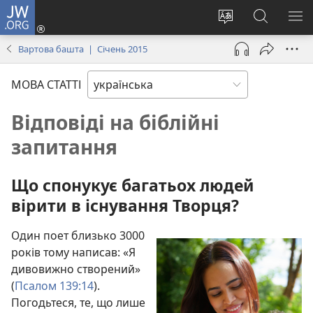
JW.ORG
Увійти
(відкривається
Змінити
Пошук
ПО
у
мову
на
М
Вартова башта | Січень 2015
новому
сайту
сайті
вікні)
JW.ORG
МОВА СТАТТІ
Відповіді на біблійні
запитання
Що спонукує багатьох людей
вірити в існування Творця?
Один поет близько 3000
років тому написав: «Я
дивовижно створений»
(
Псалом 139:14
).
Погодьтеся, те, що лише